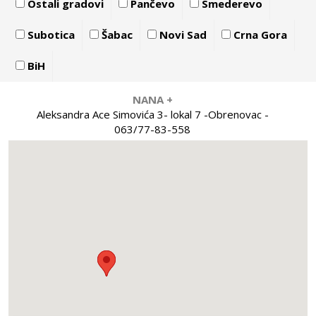
Ostali gradovi
Pančevo
Smederevo
Subotica
Šabac
Novi Sad
Crna Gora
BiH
NANA +
Aleksandra Ace Simovića 3- lokal 7 -Obrenovac -
063/77-83-558