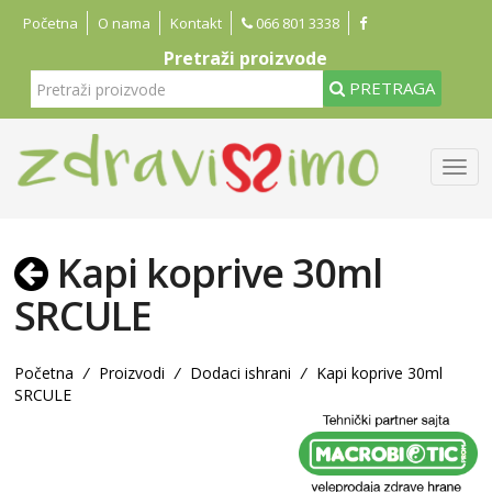
Početna
O nama
Kontakt
066 801 3338
Pretraži proizvode
PRETRAGA
Kapi koprive 30ml
SRCULE
Početna
/
Proizvodi
/
Dodaci ishrani
/
Kapi koprive 30ml
SRCULE