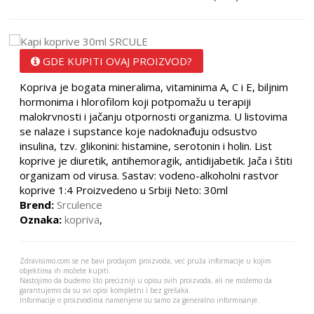
GDE KUPITI OVAJ PROIZVOD?
Kopriva je bogata mineralima, vitaminima A, C i E, biljnim
hormonima i hlorofilom koji potpomažu u terapiji
malokrvnosti i jačanju otpornosti organizma. U listovima
se nalaze i supstance koje nadoknađuju odsustvo
insulina, tzv. glikonini: histamine, serotonin i holin. List
koprive je diuretik, antihemoragik, antidijabetik. Jača i štiti
organizam od virusa. Sastav: vodeno-alkoholni rastvor
koprive 1:4 Proizvedeno u Srbiji Neto: 30ml
Brend:
Srculence
Oznaka:
kopriva
,
Zdravisimo.com se ne bavi prodajom proizvoda, već pruža informacije u kojim
objektima ih možete kupiti.
Nastojimo da budemo što precizniji u opisu svih proizvoda, ali ne možemo da
garantujemo da su svi opisi kompletni i bez grešaka.
Informacije o proizvodima namenjene su samo za generalno informisanje.