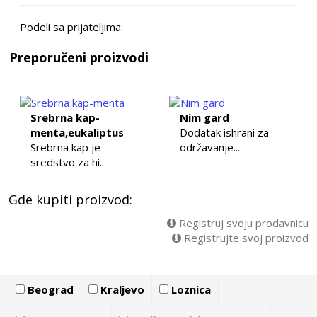
Podeli sa prijateljima:
Preporučeni proizvodi
Srebrna kap-
Nim gard
menta,eukaliptus
Dodatak ishrani za
Srebrna kap je
održavanje...
sredstvo za hi...
Gde kupiti proizvod:
Registruj svoju prodavnicu
Registrujte svoj proizvod
Beograd
Kraljevo
Loznica