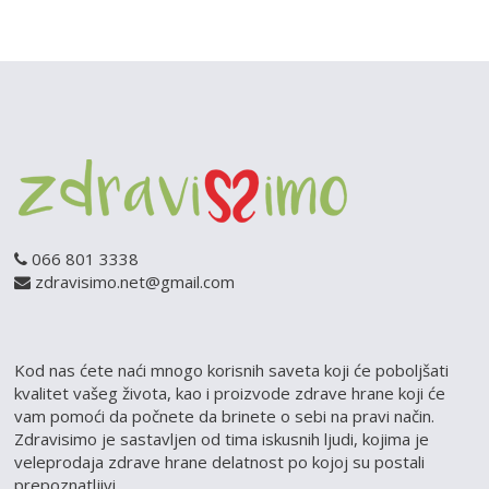
066 801 3338
zdravisimo.net@gmail.com
Kod nas ćete naći mnogo korisnih saveta koji će poboljšati
kvalitet vašeg života, kao i proizvode zdrave hrane koji će
vam pomoći da počnete da brinete o sebi na pravi način.
Zdravisimo je sastavljen od tima iskusnih ljudi, kojima je
veleprodaja zdrave hrane delatnost po kojoj su postali
prepoznatljivi.