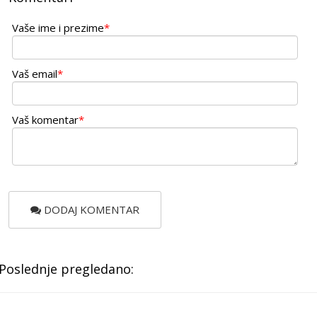
Vaše ime i prezime
*
Vaš email
*
Vaš komentar
*
DODAJ KOMENTAR
Poslednje pregledano: