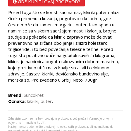
GDE KUPITI OVAJ PROIZVOD?
Pored toga što se koristi kao namaz, kikiriki puter nalazi
široku primenu u kuvanju, pogotovo u kolačima, gde
često može da zameni margarin i puter. Iako spada u
namirnice sa viskoim sadržajem masti i kalorija, brojne
studije su pokazale da kikiriki zapravo može delovati
preventivno na srčana oboljenja i sniziti holesterol i
trigliceride, i to bez povećanja telesne težine. Pored
toga što pozitivno utiče na gubitak suvišnih kilograma,
kikiriki je namirnica bogata takozvanim dobrim mastima,
koje pozitivno utiču na zdravlje srca, ali i celokupno
zdravlje. Sastav: kikiriki, devičansko bundevino ulje,
morska so. Proizvedeno u Srbiji Neto: 700gr
Brend:
Suncokret
Oznaka:
kikiriki
,
puter
,
Zdravisimo.com se ne bavi prodajom proizvoda, već pruža informacije u kojim
objektima ih možete kupiti.
Nastojimo da budemo što precizniji u opisu svih proizvoda, ali ne možemo da
garantujemo da su svi opisi kompletni i bez grešaka.