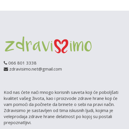
066 801 3338
zdravisimo.net@gmail.com
Kod nas ćete naći mnogo korisnih saveta koji će poboljšati
kvalitet vašeg života, kao i proizvode zdrave hrane koji će
vam pomoći da počnete da brinete o sebi na pravi način.
Zdravisimo je sastavljen od tima iskusnih ljudi, kojima je
veleprodaja zdrave hrane delatnost po kojoj su postali
prepoznatljivi.