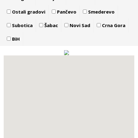
Ostali gradovi
Pančevo
Smederevo
Subotica
Šabac
Novi Sad
Crna Gora
BiH