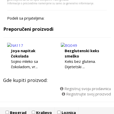
Informacije o proizvodima namenjene su samo za generalno informisanje.
Podeli sa prijateljima:
Preporučeni proizvodi
Joya napitak
Bezglutenski keks
čokolada
smeško
Sojino mleko sa
Keks bez glutena.
čokoladom, vr...
Dijetetski ...
Gde kupiti proizvod:
Registruj svoju prodavnicu
Registrujte svoj proizvod
Beograd
Kraljevo
Loznica