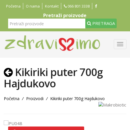
Početna
O nama
Kontakt
066 801 3338
Pretraži proizvode
PRETRAGA
Kikiriki puter 700g
Hajdukovo
Početna
/
Proizvodi
/
Kikiriki puter 700g Hajdukovo