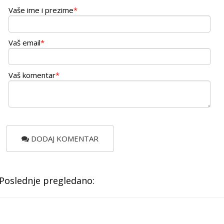
Vaše ime i prezime
*
Vaš email
*
Vaš komentar
*
DODAJ KOMENTAR
Poslednje pregledano: