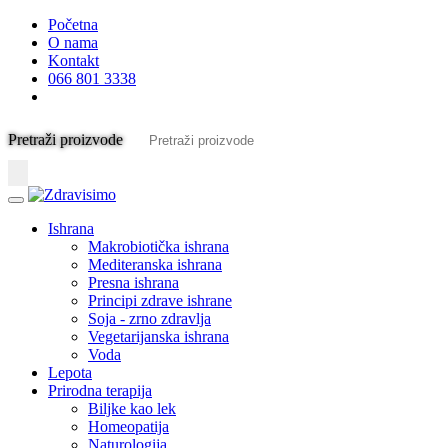
Početna
O nama
Kontakt
066 801 3338
Pretraži proizvode
Ishrana
Makrobiotička ishrana
Mediteranska ishrana
Presna ishrana
Principi zdrave ishrane
Soja - zrno zdravlja
Vegetarijanska ishrana
Voda
Lepota
Prirodna terapija
Biljke kao lek
Homeopatija
Naturologija