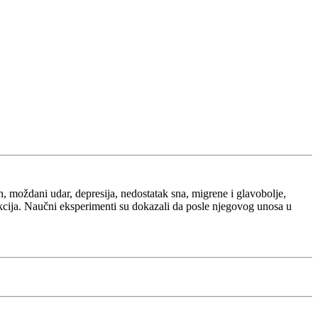
h, moždani udar, depresija, nedostatak sna, migrene i glavobolje,
fekcija. Naučni eksperimenti su dokazali da posle njegovog unosa u