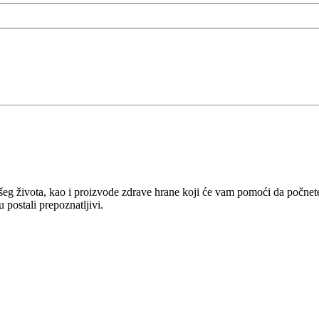
ašeg života, kao i proizvode zdrave hrane koji će vam pomoći da počnete 
u postali prepoznatljivi.