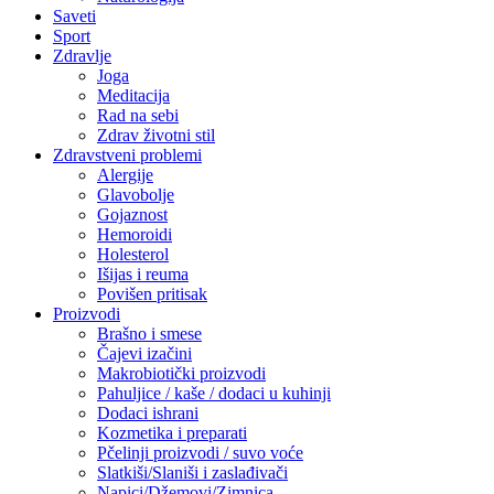
Saveti
Sport
Zdravlje
Joga
Meditacija
Rad na sebi
Zdrav životni stil
Zdravstveni problemi
Alergije
Glavobolje
Gojaznost
Hemoroidi
Holesterol
Išijas i reuma
Povišen pritisak
Proizvodi
Brašno i smese
Čajevi izačini
Makrobiotički proizvodi
Pahuljice / kaše / dodaci u kuhinji
Dodaci ishrani
Kozmetika i preparati
Pčelinji proizvodi / suvo voće
Slatkiši/Slaniši i zaslađivači
Napici/Džemovi/Zimnica