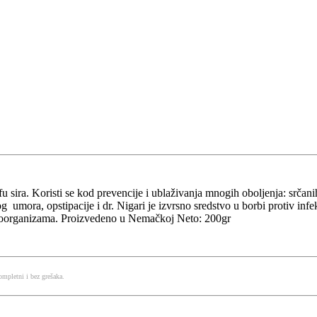
fu sira. Koristi se kod prevencije i ublaživanja mnogih oboljenja: srčani
g umora, opstipacije i dr. Nigari je izvrsno sredstvo u borbi protiv in
ikroorganizama. Proizvedeno u Nemačkoj Neto: 200gr
mpletni i bez grešaka.