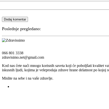
Dodaj komentar
Poslednje pregledano:
066 801 3338
zdravisimo.net@gmail.com
Kod nas ćete naći mnogo korisnih saveta koji će poboljšati kvalitet v
iskusnih ljudi, kojima je veleprodaja zdrave hrane delatnost po kojoj s
Mislite na sebe i na vaše zdravlje.
Registruj svoju prodavnicu na našem sajtu