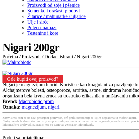
Proizvodi od soje i pšenice
Semenke i orašasti plodovi
Žitarice / mahunarke / uljarice
Ulje i sirće
Puteri i namazi
Testenine i kore
Nigari 200gr
Početna
/
Proizvodi
/
Dodaci ishrani
/
Nigari 200gr
Gde kupiti ovaj proizvod?
Nigari je magnezijum hlorid. Koristi se kao koagulant za pravljenje to
Alchajmerove bolesti, osteoporoze, artritisa, astme, sindroma hronično
organizam bela krvna zrnca su trostruko efikasnija u uništavanju m
Brend:
Macrobiotic prom
Oznaka:
magnezijum
,
nigari
,
Zdravisimo.com se ne bavi prodajom proizvoda, već pruža informacije u kojim objektima ih možete kupiti.
Nastojimo da budemo što precizniji u opisu svih proizvoda, ali ne možemo da garantujemo da su svi opisi ko
Informacije o proizvodima namenjene su samo za generalno informisanje.
Podeli sa prijateljima: