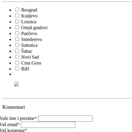
Beograd
Kraljevo
Loznica
Ostali gradovi
Pančevo
Smederevo
Subotica
Šabac
Novi Sad
Crna Gora
BiH
Komentari
Vaše ime i prezime
*
Vaš email
*
Vaš komentar
*