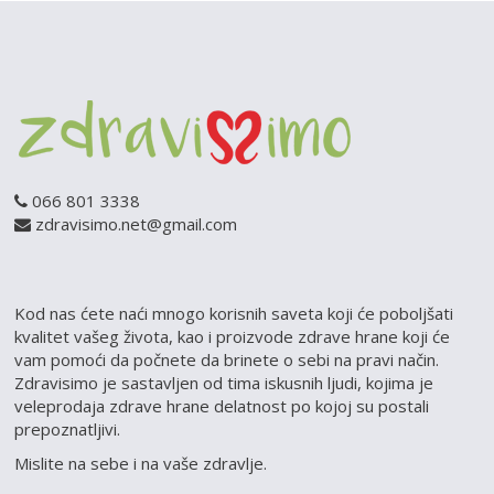
066 801 3338
zdravisimo.net@gmail.com
Kod nas ćete naći mnogo korisnih saveta koji će poboljšati
kvalitet vašeg života, kao i proizvode zdrave hrane koji će
vam pomoći da počnete da brinete o sebi na pravi način.
Zdravisimo je sastavljen od tima iskusnih ljudi, kojima je
veleprodaja zdrave hrane delatnost po kojoj su postali
prepoznatljivi.
Mislite na sebe i na vaše zdravlje.