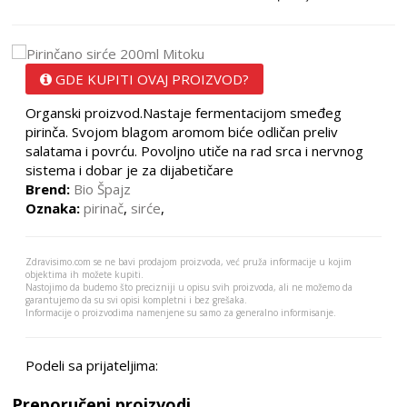
GDE KUPITI OVAJ PROIZVOD?
Organski proizvod.Nastaje fermentacijom smeđeg
pirinča. Svojom blagom aromom biće odličan preliv
salatama i povrću. Povoljno utiče na rad srca i nervnog
sistema i dobar je za dijabetičare
Brend:
Bio Špajz
Oznaka:
pirinač
,
sirće
,
Zdravisimo.com se ne bavi prodajom proizvoda, već pruža informacije u kojim
objektima ih možete kupiti.
Nastojimo da budemo što precizniji u opisu svih proizvoda, ali ne možemo da
garantujemo da su svi opisi kompletni i bez grešaka.
Informacije o proizvodima namenjene su samo za generalno informisanje.
Podeli sa prijateljima:
Preporučeni proizvodi