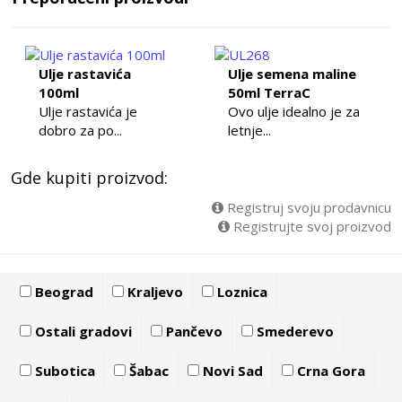
Ulje rastavića
Ulje semena maline
100ml
50ml TerraC
Ulje rastavića je
Ovo ulje idealno je za
dobro za po...
letnje...
Gde kupiti proizvod:
Registruj svoju prodavnicu
Registrujte svoj proizvod
Beograd
Kraljevo
Loznica
Ostali gradovi
Pančevo
Smederevo
Subotica
Šabac
Novi Sad
Crna Gora