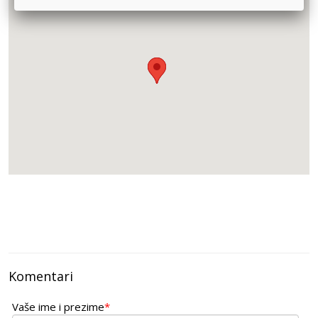
ZRNO
Dalmatinska 23 - Beograd -
063/88-22-392
BIO KUTAK
Ugao V.Dugosevica i Orlovićeve -Ruma -
BEO VITA
Bulevar Mihajla Pupina 10e, lok.12 -Beograd -
066/241-231
Komentari
Vaše ime i prezime
*