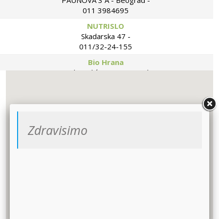
PAUNOVA 3 A - Beograd -
011 3984695
NUTRISLO
Skadarska 47 -
011/32-24-155
Bio Hrana
Vojislava Ilića 35 - Beograd -
011/2406-408
BOSILJAK
Janka Veselinovića bb -Loznica -
BRANKA
Zdravisimo
Pijaca Banovo brdo - Beograd -
011/40-87-243
MERKUR S
Mihajla Pupina 1-Užice -
031/521-199
ZRNO
Marka Oreškovica 27 - Beograd -
063/88-22-392