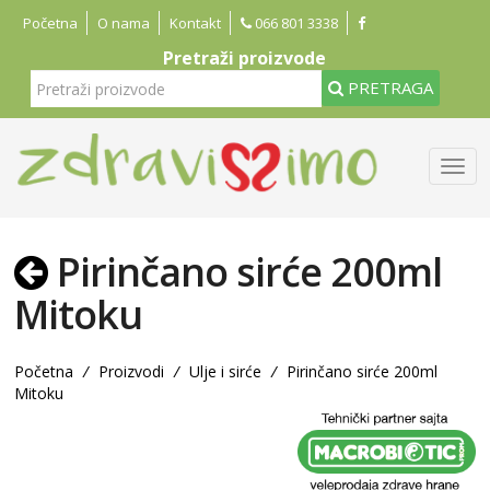
Početna
O nama
Kontakt
066 801 3338
Pretraži proizvode
PRETRAGA
Pirinčano sirće 200ml
Mitoku
Početna
/
Proizvodi
/
Ulje i sirće
/
Pirinčano sirće 200ml
Mitoku