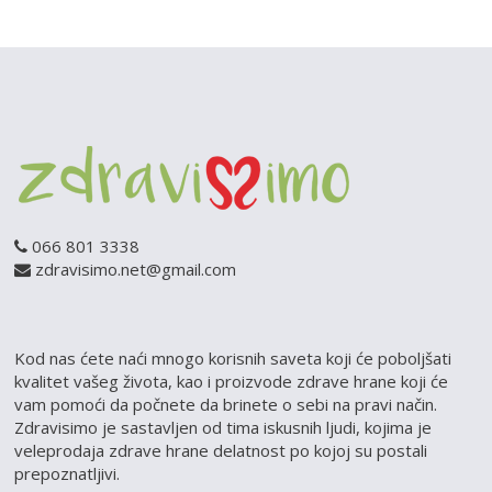
INTERPAK Bio Šop 7
Omladinska 3 -Kraljevo -
069/106-15-14
066 801 3338
zdravisimo.net@gmail.com
Kod nas ćete naći mnogo korisnih saveta koji će poboljšati
kvalitet vašeg života, kao i proizvode zdrave hrane koji će
vam pomoći da počnete da brinete o sebi na pravi način.
Zdravisimo je sastavljen od tima iskusnih ljudi, kojima je
veleprodaja zdrave hrane delatnost po kojoj su postali
prepoznatljivi.