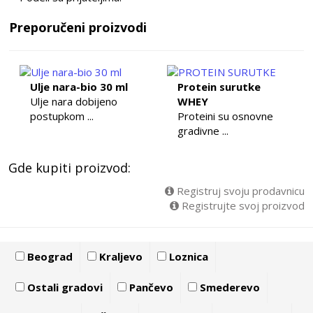
Preporučeni proizvodi
Ulje nara-bio 30 ml
Protein surutke
Ulje nara dobijeno
WHEY
postupkom ...
Proteini su osnovne
gradivne ...
Gde kupiti proizvod:
Registruj svoju prodavnicu
Registrujte svoj proizvod
Beograd
Kraljevo
Loznica
Ostali gradovi
Pančevo
Smederevo