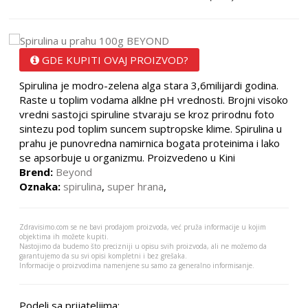
GDE KUPITI OVAJ PROIZVOD?
Spirulina je modro-zelena alga stara 3,6milijardi godina.
Raste u toplim vodama alklne pH vrednosti. Brojni visoko
vredni sastojci spiruline stvaraju se kroz prirodnu foto
sintezu pod toplim suncem suptropske klime. Spirulina u
prahu je punovredna namirnica bogata proteinima i lako
se apsorbuje u organizmu. Proizvedeno u Kini
Brend:
Beyond
Oznaka:
spirulina
,
super hrana
,
Zdravisimo.com se ne bavi prodajom proizvoda, već pruža informacije u kojim
objektima ih možete kupiti.
Nastojimo da budemo što precizniji u opisu svih proizvoda, ali ne možemo da
garantujemo da su svi opisi kompletni i bez grešaka.
Informacije o proizvodima namenjene su samo za generalno informisanje.
Podeli sa prijateljima: