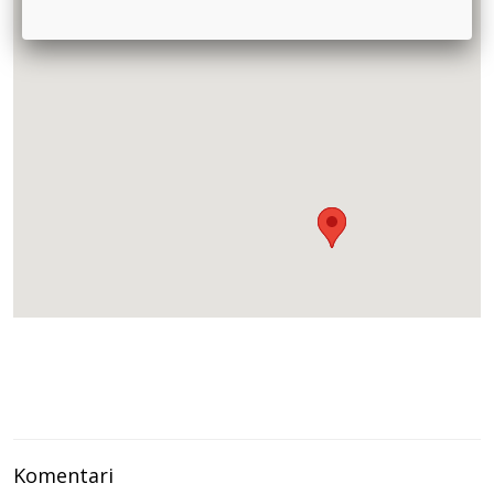
LAVANDA
Braće Srnić 23b - Beograd -
011/7474-071
ZRNO
Dalmatinska 23 - Beograd -
063/88-22-392
BEOGRAD-INŽENJERING
Požeška 42-Beograd -
011/35-44-875
BIO DUĆAN MOJE ZRNO
Ustanička 204a, lok 2 - Beograd -
011/34-74-581
SMOKVICA MB
Mike Alasa 24 - Beograd -
011/218-111-0
BIO MARKET M
Stevana Hristića 4-Beograd -
Komentari
011/2782-346