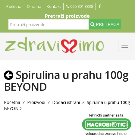
Početna
O nama
Kontakt
066 801 3338
Pretraži proizvode
PRETRAGA
Spirulina u prahu 100g
BEYOND
Početna
/
Proizvodi
/
Dodaci ishrani
/
Spirulina u prahu 100g
BEYOND