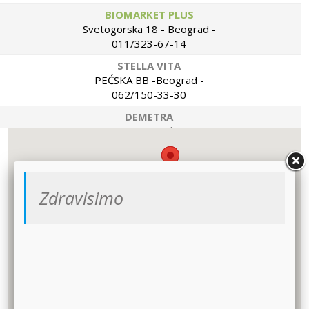
BIOMARKET PLUS
Svetogorska 18 - Beograd -
011/323-67-14
STELLA VITA
PEĆSKA BB -Beograd -
062/150-33-30
DEMETRA
Bulevar Milutina Milankovića 15 -Zrenjanin -
062/206-142
SUNCOKRET S
LAZE KOSTIĆA 16 -Novi Sad -
Zdravisimo
060-1314030
SUNCOKRET S
Sremska 5 -Novi Sad -
021/6616-632
BIO KUĆICA VODENICA
Jug Bogdanova 19-Inđija -
022/571-192