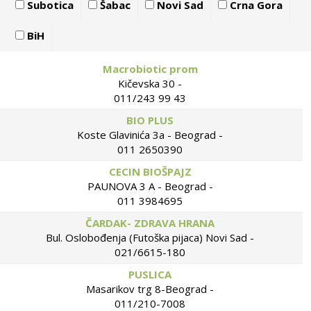
Subotica
Šabac
Novi Sad
Crna Gora
BiH
Macrobiotic prom
Kičevska 30 -
011/243 99 43
BIO PLUS
Koste Glavinića 3a - Beograd -
011 2650390
CECIN BIOŠPAJZ
PAUNOVA 3 A - Beograd -
011 3984695
ČARDAK- ZDRAVA HRANA
Bul. Oslobođenja (Futoška pijaca) Novi Sad -
021/6615-180
PUSLICA
Masarikov trg 8-Beograd -
011/210-7008