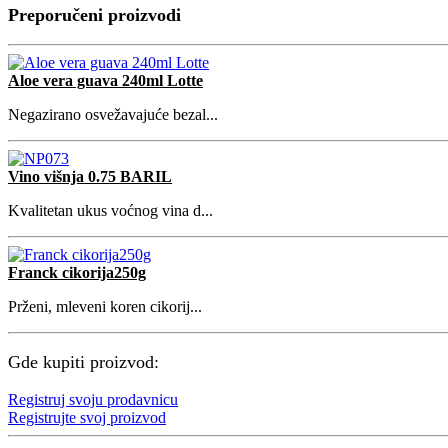
Preporučeni proizvodi
Aloe vera guava 240ml Lotte
Negazirano osvežavajuće bezal...
Vino višnja 0.75 BARIL
Kvalitetan ukus voćnog vina d...
Franck cikorija250g
Prženi, mleveni koren cikorij...
Gde kupiti proizvod:
Registruj svoju prodavnicu
Registrujte svoj proizvod