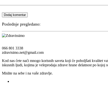
Dodaj komentar
Poslednje pregledano:
066 801 3338
zdravisimo.net@gmail.com
Kod nas ćete naći mnogo korisnih saveta koji će poboljšati kvalitet v
iskusnih ljudi, kojima je veleprodaja zdrave hrane delatnost po kojoj s
Mislite na sebe i na vaše zdravlje.
Registruj svoju prodavnicu na našem sajtu