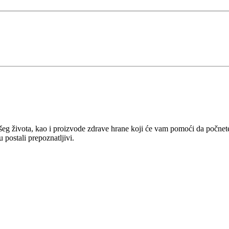
ašeg života, kao i proizvode zdrave hrane koji će vam pomoći da počnete 
u postali prepoznatljivi.