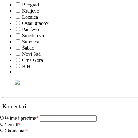
Beograd
Kraljevo
Loznica
Ostali gradovi
Pančevo
Smederevo
Subotica
Šabac
Novi Sad
Crna Gora
BiH
Komentari
Vaše ime i prezime
*
Vaš email
*
Vaš komentar
*