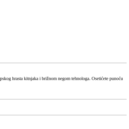
rpskog hrasta kitnjaka i brižnom negom tehnologa. Osetićete punoću