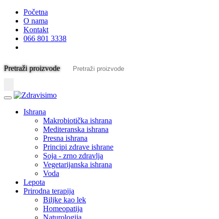
Početna
O nama
Kontakt
066 801 3338
Pretraži proizvode
Ishrana
Makrobiotička ishrana
Mediteranska ishrana
Presna ishrana
Principi zdrave ishrane
Soja - zrno zdravlja
Vegetarijanska ishrana
Voda
Lepota
Prirodna terapija
Biljke kao lek
Homeopatija
Naturologija