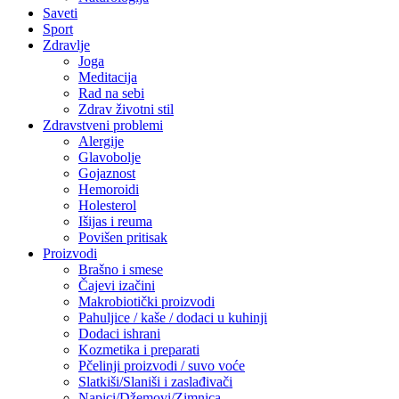
Saveti
Sport
Zdravlje
Joga
Meditacija
Rad na sebi
Zdrav životni stil
Zdravstveni problemi
Alergije
Glavobolje
Gojaznost
Hemoroidi
Holesterol
Išijas i reuma
Povišen pritisak
Proizvodi
Brašno i smese
Čajevi izačini
Makrobiotički proizvodi
Pahuljice / kaše / dodaci u kuhinji
Dodaci ishrani
Kozmetika i preparati
Pčelinji proizvodi / suvo voće
Slatkiši/Slaniši i zaslađivači
Napici/Džemovi/Zimnica