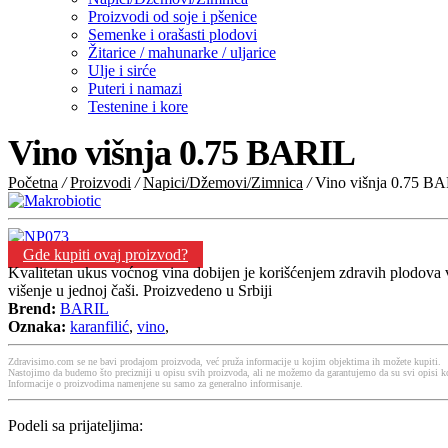
Proizvodi od soje i pšenice
Semenke i orašasti plodovi
Žitarice / mahunarke / uljarice
Ulje i sirće
Puteri i namazi
Testenine i kore
Vino višnja 0.75 BARIL
Početna
/
Proizvodi
/
Napici/Džemovi/Zimnica
/
Vino višnja 0.75 B
Gde kupiti ovaj proizvod?
Kvalitetan ukus voćnog vina dobijen je korišćenjem zdravih plodova 
višenje u jednoj čaši. Proizvedeno u Srbiji
Brend:
BARIL
Oznaka:
karanfilić
,
vino
,
Zdravisimo.com se ne bavi prodajom proizvoda, već pruža informacije u kojim objektima ih možete kupiti.
Nastojimo da budemo što precizniji u opisu svih proizvoda, ali ne možemo da garantujemo da su svi opisi ko
Informacije o proizvodima namenjene su samo za generalno informisanje.
Podeli sa prijateljima: