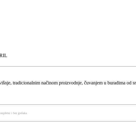
ARIL
višnje, tradicionalnim načinom proizvodnje, čuvanjem u buradima od s
mpletni i bez grešaka.