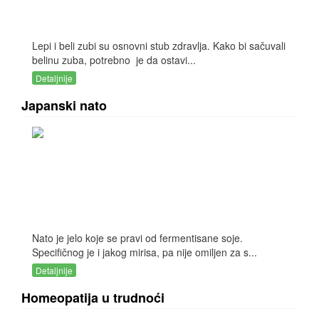
Lepi i beli zubi su osnovni stub zdravlja. Kako bi sačuvali
belinu zuba, potrebno je da ostavi...
Detaljnije
Japanski nato
Nato je jelo koje se pravi od fermentisane soje.
Specifičnog je i jakog mirisa, pa nije omiljen za s...
Detaljnije
Homeopatija u trudnoći