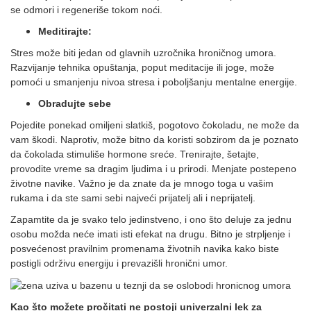
se odmori i regeneriše tokom noći.
Meditirajte:
Stres može biti jedan od glavnih uzročnika hroničnog umora.
Razvijanje tehnika opuštanja, poput meditacije ili joge, može
pomoći u smanjenju nivoa stresa i poboljšanju mentalne energije.
Obradujte sebe
Pojedite ponekad omiljeni slatkiš, pogotovo čokoladu, ne može da
vam škodi. Naprotiv, može bitno da koristi sobzirom da je poznato
da čokolada stimuliše hormone sreće. Trenirajte, šetajte,
provodite vreme sa dragim ljudima i u prirodi. Menjate postepeno
životne navike. Važno je da znate da je mnogo toga u vašim
rukama i da ste sami sebi najveći prijatelj ali i neprijatelj.
Zapamtite da je svako telo jedinstveno, i ono što deluje za jednu
osobu možda neće imati isti efekat na drugu. Bitno je strpljenje i
posvećenost pravilnim promenama životnih navika kako biste
postigli održivu energiju i prevazišli hronični umor.
Kao što možete pročitati ne postoji univerzalni lek za