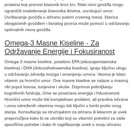
proteina koji prenosi kiseonik kroz krv. Niski nivoi gvožđa mogu
ograničiti snabdevanje kiseonika tkivima, uzrokujući umor.
Uvrštavanje gvožđa u ishranu putem crvenog mesa, žitarica
obogaćenih gvožđem i lisnatog povrća može pomoći u održavanju
optimalnih nivoa gvožđa.
Omega-3 Masne Kiseline - Za
Održavanje Energije i Fokusiranost
Omega-3 masne kiseline, posebno EPA (eikozapentaenska
kiselina) i DHA (dokozaheksaenska kiselina), igraju ključnu ulogu
u održavanju zdravlja mozga i smanjenju umora. Veoma je bitan
vitamin za hronični umor. Ove masne kiseline se nalaze u masnoj
ribi poput lososa, tunjevine i skuše. Doprinosi poboljšanju
kognitivnih funkcija, čime se povećava energija i fokusiranost.
Hronični umor može biti kompleksan problem, ali pravilna ishrana
i unos određenih vitamina mogu biti ključni u borbi protiv ovog
stanja. Konsultacija sa stručnjakom za ishranu ili lekarom je uvek
preporučljiva kako bi se utvrdilo koji su vitamini potrebni za vaše
specifične potrebe i kako ih najefikasnije uneti u svoju ishranu.