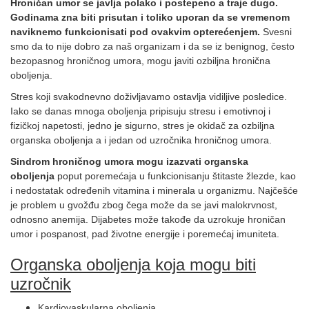
Hroničan umor se javlja polako i postepeno a traje dugo.
Godinama zna biti prisutan i toliko uporan da se vremenom
naviknemo funkcionisati pod ovakvim opterećenjem.
Svesni
smo da to nije dobro za naš organizam i da se iz benignog, često
bezopasnog hroničnog umora, mogu javiti ozbiljna hronična
oboljenja.
Stres koji svakodnevno doživljavamo ostavlja vidiljive posledice.
Iako se danas mnoga oboljenja pripisuju stresu i emotivnoj i
fizičkoj napetosti, jedno je sigurno, stres je okidač za ozbiljna
organska oboljenja a i jedan od uzročnika hroničnog umora.
Sindrom hroničnog umora mogu izazvati organska
oboljenja
poput poremećaja u funkcionisanju štitaste žlezde, kao
i nedostatak određenih vitamina i minerala u organizmu. Najčešće
je problem u gvožđu zbog čega može da se javi malokrvnost,
odnosno anemija. Dijabetes može takođe da uzrokuje hroničan
umor i pospanost, pad životne energije i poremećaj imuniteta.
Organska oboljenja koja mogu biti
uzročnik
Kardiovaskularna oboljenja