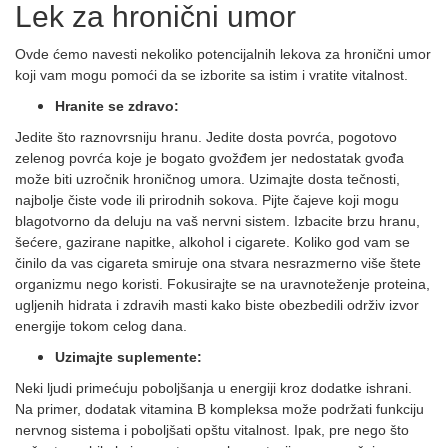
Lek za hronični umor
Ovde ćemo navesti nekoliko potencijalnih lekova za hronični umor
koji vam mogu pomoći da se izborite sa istim i vratite vitalnost.
Hranite se zdravo:
Jedite što raznovrsniju hranu. Jedite dosta povrća, pogotovo
zelenog povrća koje je bogato gvožđem jer nedostatak gvođa
može biti uzročnik hroničnog umora. Uzimajte dosta tečnosti,
najbolje čiste vode ili prirodnih sokova. Pijte čajeve koji mogu
blagotvorno da deluju na vaš nervni sistem. Izbacite brzu hranu,
šećere, gazirane napitke, alkohol i cigarete. Koliko god vam se
činilo da vas cigareta smiruje ona stvara nesrazmerno više štete
organizmu nego koristi. Fokusirajte se na uravnoteženje proteina,
ugljenih hidrata i zdravih masti kako biste obezbedili održiv izvor
energije tokom celog dana.
Uzimajte suplemente:
Neki ljudi primećuju poboljšanja u energiji kroz dodatke ishrani.
Na primer, dodatak vitamina B kompleksa može podržati funkciju
nervnog sistema i poboljšati opštu vitalnost. Ipak, pre nego što