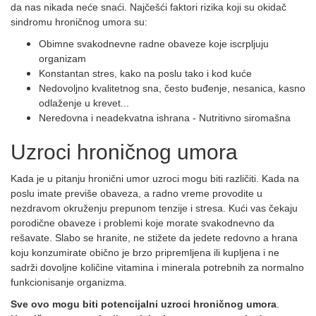
da nas nikada neće snaći. Najčešći faktori rizika koji su okidač
sindromu hroničnog umora su:
Obimne svakodnevne radne obaveze koje iscrpljuju
organizam
Konstantan stres, kako na poslu tako i kod kuće
Nedovoljno kvalitetnog sna, često buđenje, nesanica, kasno
odlaženje u krevet...
Neredovna i neadekvatna ishrana - Nutritivno siromašna
Uzroci hroničnog umora
Kada je u pitanju hronični umor uzroci mogu biti različiti. Kada na
poslu imate previše obaveza, a radno vreme provodite u
nezdravom okruženju prepunom tenzije i stresa. Kući vas čekaju
porodične obaveze i problemi koje morate svakodnevno da
rešavate. Slabo se hranite, ne stižete da jedete redovno a hrana
koju konzumirate obično je brzo pripremljena ili kupljena i ne
sadrži dovoljne količine vitamina i minerala potrebnih za normalno
funkcionisanje organizma.
Sve ovo mogu biti potencijalni uzroci hroničnog umora
.