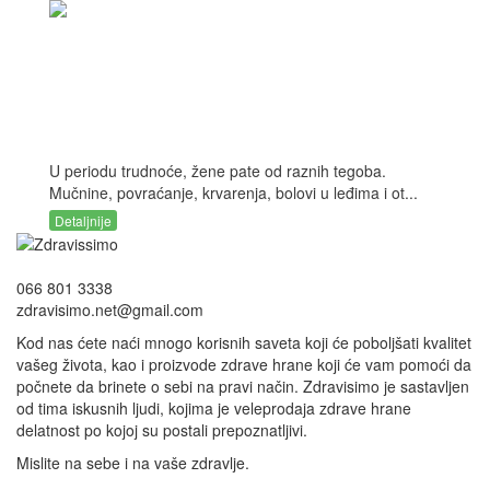
U periodu trudnoće, žene pate od raznih tegoba.
Mučnine, povraćanje, krvarenja, bolovi u leđima i ot...
Detaljnije
066 801 3338
zdravisimo.net@gmail.com
Kod nas ćete naći mnogo korisnih saveta koji će poboljšati kvalitet
vašeg života, kao i proizvode zdrave hrane koji će vam pomoći da
počnete da brinete o sebi na pravi način. Zdravisimo je sastavljen
od tima iskusnih ljudi, kojima je veleprodaja zdrave hrane
delatnost po kojoj su postali prepoznatljivi.
Mislite na sebe i na vaše zdravlje.