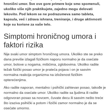
hronični umor. Sve ove gore primere koje smo spomenuli,
ukoliko više njih praktikujete, zajedno mogu delovati
lekovito. Pod lekom se ne podrazumeva samo tableta,
kapsula, već i zdrava ishrana, treniranje, i druge aktivnosti
koje su korisne za vaše telo.
Simptomi hroničnog umora i
faktori rizika
Nije svaki umor simptom hroničnog umora. Ukoliko ste se preko
dana previše izlagali fizičkom naporu normalno je da osećate
umor, bolove u nogama, mišićima, zglobovima. Ukoliko radite
težak fizički posao umor je prateća pojava i on je sasvim
normalna reakcija organizma na izloženost fizičkim
opterećenjima.
Ako radite naporan, mentalno i psihički zahtevan posao, takođe je
normalno da osećate umor. Ukoliko radite sa ljudima ili radite
odgovoran posao sa novcem, čuvate decu ili sasvim nešto treće
što izaziva psihički a potom i fizički zamor normalno je da se
osećate umorno.