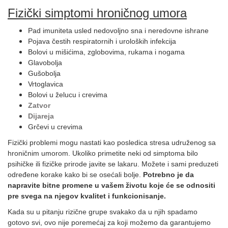
Fizički simptomi hroničnog umora
Pad imuniteta usled nedovoljno sna i neredovne ishrane
Pojava čestih respiratornih i uroloških infekcija
Bolovi u mišićima, zglobovima, rukama i nogama
Glavobolja
Gušobolja
Vrtoglavica
Bolovi u želucu i crevima
Zatvor
Dijareja
Grčevi u crevima
Fizički problemi mogu nastati kao posledica stresa udruženog sa
hroničnim umorom. Ukoliko primetite neki od simptoma bilo
psihičke ili fizičke prirode javite se lakaru. Možete i sami preduzeti
određene korake kako bi se osećali bolje.
Potrebno je da
napravite bitne promene u vašem životu koje će se odnositi
pre svega na njegov kvalitet i funkcionisanje.
Kada su u pitanju rizične grupe svakako da u njih spadamo
gotovo svi, ovo nije poremećaj za koji možemo da garantujemo