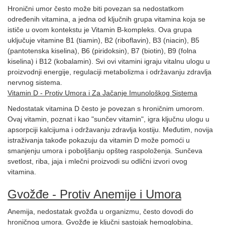
Hronični umor često može biti povezan sa nedostatkom
određenih vitamina, a jedna od ključnih grupa vitamina koja se
ističe u ovom kontekstu je Vitamin B-kompleks. Ova grupa
uključuje vitamine B1 (tiamin), B2 (riboflavin), B3 (niacin), B5
(pantotenska kiselina), B6 (piridoksin), B7 (biotin), B9 (folna
kiselina) i B12 (kobalamin). Svi ovi vitamini igraju vitalnu ulogu u
proizvodnji energije, regulaciji metabolizma i održavanju zdravlja
nervnog sistema.
Vitamin D - Protiv Umora i Za Jačanje Imunološkog Sistema
Nedostatak vitamina D često je povezan s hroničnim umorom.
Ovaj vitamin, poznat i kao "sunčev vitamin", igra ključnu ulogu u
apsorpciji kalcijuma i održavanju zdravlja kostiju. Međutim, novija
istraživanja takođe pokazuju da vitamin D može pomoći u
smanjenju umora i poboljšanju opšteg raspoloženja. Sunčeva
svetlost, riba, jaja i mlečni proizvodi su odlični izvori ovog
vitamina.
Gvožđe - Protiv Anemije i Umora
Anemija, nedostatak gvožđa u organizmu, često dovodi do
hroničnog umora. Gvožđe je ključni sastojak hemoglobina,