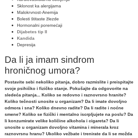
Sklonost ka alergijama
Malokrvnost-Anemija
Bolesti štitaste žlezde
Hormonalni poremećaji
Dijabetes tip II
Kandida
Depresija
Da li ja imam sindrom
hroničnog umora?
Postavite sebi nekoliko pitanja, dobro razmislite i preispitajte
svoje psihičko i fizičko stanje. Pokušajte da odgovorite na
sledeća pitanja... Koliko se redovno i raznovrsno hranite?
Koliko tečnosti unosite u organizam? Da li imate dovoljno
odmora i sna? Koliko dnevno radite? Da li radite i noćne
smene? Koliko se fizički i mentalno iscrpljujete na poslu? Da
li konzumirate velike količine alkohola i cigareta? Da li
unosite u organizam dovoljno vitamina i minerala kroz
raznovrsnu hranu? Ukoliko vežbate i trenirate da li se možda