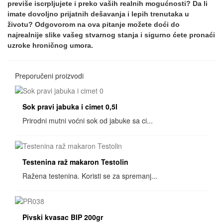
previše iscrpljujete i preko vaših realnih mogućnosti? Da li
imate dovoljno prijatnih dešavanja i lepih trenutaka u
životu? Odgovorom na ova pitanje možete doći do
najrealnije slike vašeg stvarnog stanja i sigurno ćete pronaći
uzroke hroničnog umora.
Preporučeni proizvodi
Sok pravi jabuka i cimet 0,5l
Prirodni mutni voćni sok od jabuke sa ci...
Testenina raž makaron Testolin
Ražena testenina. Koristi se za spremanj...
Pivski kvasac BIP 200gr