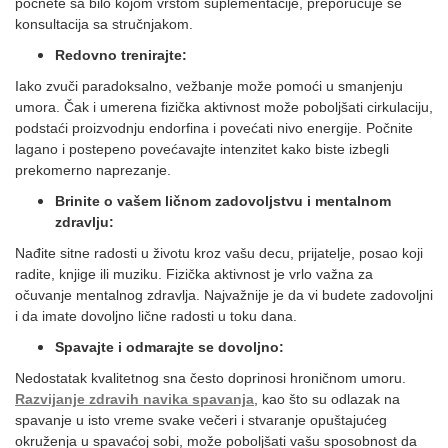
počnete sa bilo kojom vrstom suplementacije, preporučuje se
konsultacija sa stručnjakom.
Redovno trenirajte:
Iako zvuči paradoksalno, vežbanje može pomoći u smanjenju
umora. Čak i umerena fizička aktivnost može poboljšati cirkulaciju,
podstaći proizvodnju endorfina i povećati nivo energije. Počnite
lagano i postepeno povećavajte intenzitet kako biste izbegli
prekomerno naprezanje.
Brinite o vašem ličnom zadovoljstvu i mentalnom
zdravlju:
Nađite sitne radosti u životu kroz vašu decu, prijatelje, posao koji
radite, knjige ili muziku. Fizička aktivnost je vrlo važna za
očuvanje mentalnog zdravlja. Najvažnije je da vi budete zadovoljni
i da imate dovoljno lične radosti u toku dana.
Spavajte i odmarajte se dovoljno:
Nedostatak kvalitetnog sna često doprinosi hroničnom umoru.
Razvijanje zdravih navika spavanja
, kao što su odlazak na
spavanje u isto vreme svake večeri i stvaranje opuštajućeg
okruženja u spavaćoj sobi, može poboljšati vašu sposobnost da