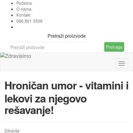
Početna
O nama
Kontakt
066 801 3338
Pretraži proizvode
Pretraga
Hroničan umor - vitamini i
lekovi za njegovo
rešavanje!
Zdravlje