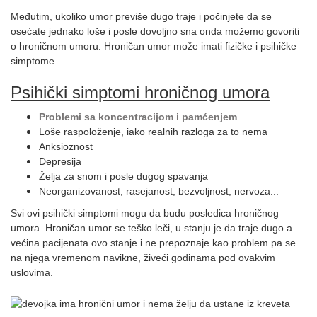
Međutim, ukoliko umor previše dugo traje i počinjete da se
osećate jednako loše i posle dovoljno sna onda možemo govoriti
o hroničnom umoru. Hroničan umor može imati fizičke i psihičke
simptome.
Psihički simptomi hroničnog umora
Problemi sa koncentracijom i pamćenjem
Loše raspoloženje, iako realnih razloga za to nema
Anksioznost
Depresija
Želja za snom i posle dugog spavanja
Neorganizovanost, rasejanost, bezvoljnost, nervoza...
Svi ovi psihički simptomi mogu da budu posledica hroničnog
umora. Hroničan umor se teško leči, u stanju je da traje dugo a
većina pacijenata ovo stanje i ne prepoznaje kao problem pa se
na njega vremenom navikne, živeći godinama pod ovakvim
uslovima.