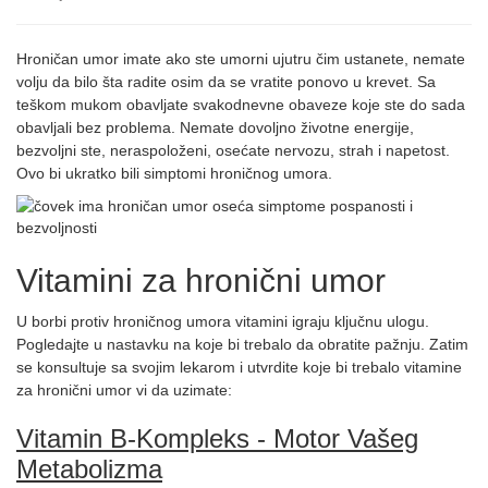
Hroničan umor imate ako ste umorni ujutru čim ustanete, nemate
volju da bilo šta radite osim da se vratite ponovo u krevet. Sa
teškom mukom obavljate svakodnevne obaveze koje ste do sada
obavljali bez problema. Nemate dovoljno životne energije,
bezvoljni ste, neraspoloženi, osećate nervozu, strah i napetost.
Ovo bi ukratko bili simptomi hroničnog umora.
Vitamini za hronični umor
U borbi protiv hroničnog umora vitamini igraju ključnu ulogu.
Pogledajte u nastavku na koje bi trebalo da obratite pažnju. Zatim
se konsultuje sa svojim lekarom i utvrdite koje bi trebalo vitamine
za hronični umor vi da uzimate:
Vitamin B-Kompleks - Motor Vašeg
Metabolizma