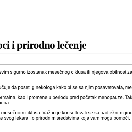
i i prirodno lečenje
vim sigurno izostanak mesečnog ciklusa ili njegova obilnost zabr
poručuje da poseti ginekologa kako bi se sa njim posavetovala, 
ormalna, kao i promene u periodu pred početak menopauze. Tak
omena.
 u mesečnom ciklusu. Važno je konsultovati se sa nadležnim gin
e svog lekara i o prirodnim sredstvima koja vam mogu pomoći.