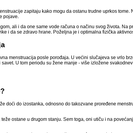
nstruacije zapitaju kako mogu da ostanu trudne uprkos tome. 
te pojave.
ogom, ali i da one same vode računa o načinu svog života. Na p
ke i da se zdravo hrane. Poželjna je i optimalna fizička aktivno
ja
vna menstruacija posle porođaja. U većini slučajeva se vrlo brzo
iti savet. U tom periodu su žene manje - više izložene svakodnev
e?
e doći do izostanka, odnosno do takozvane proređene menstrua
na teže ostane u drugom stanju. Sem toga, oni utiču i na povećan