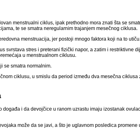
van menstrualni ciklus, ipak prethodno mora znati šta se smatr
ijama, te se smatra neregularnim trajanjem mesečnog ciklusa.
dovna menstruacija, jer postoji mnogo faktora koji na to utiču
svrstava stres i preterani fizički napor, a zatim i restriktivne di
poremećaja u menstrualnom ciklusu.
oji se smatra normalnim.
om ciklusu, u smislu da period između dva mesečna ciklusa znač
a
 događa i da devojčice u ranom uzrastu imaju izostanak ovulaci
vojaka može da se javi, a što je uglavnom posledica promene u 