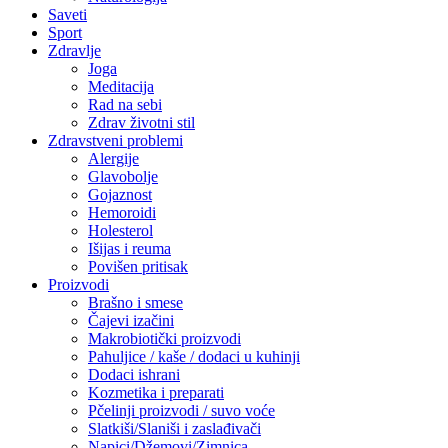
Saveti
Sport
Zdravlje
Joga
Meditacija
Rad na sebi
Zdrav životni stil
Zdravstveni problemi
Alergije
Glavobolje
Gojaznost
Hemoroidi
Holesterol
Išijas i reuma
Povišen pritisak
Proizvodi
Brašno i smese
Čajevi izačini
Makrobiotički proizvodi
Pahuljice / kaše / dodaci u kuhinji
Dodaci ishrani
Kozmetika i preparati
Pčelinji proizvodi / suvo voće
Slatkiši/Slaniši i zaslađivači
Napici/Džemovi/Zimnica