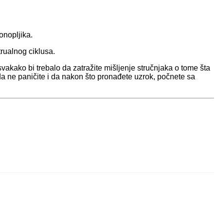
konopljika.
rualnog ciklusa.
vakako bi trebalo da zatražite mišljenje stručnjaka o tome šta
da ne paničite i da nakon što pronađete uzrok, počnete sa