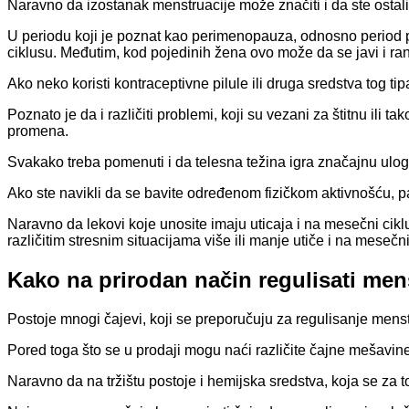
Naravno da izostanak menstruacije može značiti i da ste ostali
U periodu koji je poznat kao perimenopauza, odnosno period 
ciklusu. Međutim, kod pojedinih žena ovo može da se javi i r
Ako neko koristi kontraceptivne pilule ili druga sredstva tog
Poznato je da i različiti problemi, koji su vezani za štitnu i
promena.
Svakako treba pomenuti i da telesna težina igra značajnu ulogu
Ako ste navikli da se bavite određenom fizičkom aktivnošću, 
Naravno da lekovi koje unosite imaju uticaja i na mesečni cikl
različitim stresnim situacijama više ili manje utiče i na mesečni
Kako na prirodan način regulisati men
Postoje mnogi čajevi, koji se preporučuju za regulisanje mens
Pored toga što se u prodaji mogu naći različite čajne mešavine
Naravno da na tržištu postoje i hemijska sredstva, koja se za