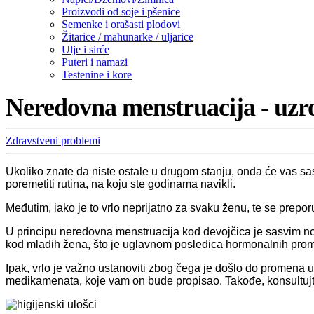
Proizvodi od soje i pšenice
Semenke i orašasti plodovi
Žitarice / mahunarke / uljarice
Ulje i sirće
Puteri i namazi
Testenine i kore
Neredovna menstruacija - uzroc
Zdravstveni problemi
Ukoliko znate da niste ostale u drugom stanju, onda će vas sas
poremetiti rutina, na koju ste godinama navikli.
Međutim, iako je to vrlo neprijatno za svaku ženu, te se pre
U principu neredovna menstruacija kod devojčica je sasvim n
kod mladih žena, što je uglavnom posledica hormonalnih pr
Ipak, vrlo je važno ustanoviti zbog čega je došlo do promena
medikamenata, koje vam on bude propisao. Takođe, konsultujt