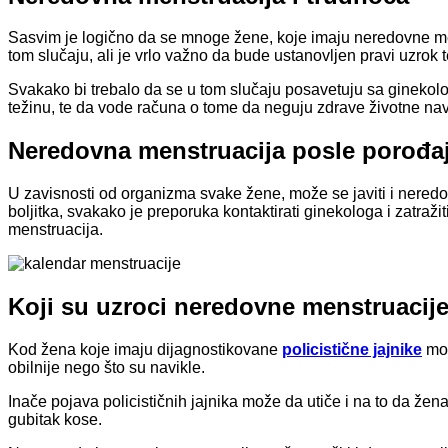
Sasvim je logično da se mnoge žene, koje imaju neredovne me
tom slučaju, ali je vrlo važno da bude ustanovljen pravi uzrok 
Svakako bi trebalo da se u tom slučaju posavetuju sa ginekol
težinu, te da vode računa o tome da neguju zdrave životne navi
Neredovna menstruacija posle porođa
U zavisnosti od organizma svake žene, može se javiti i neredo
boljitka, svakako je preporuka kontaktirati ginekologa i zatraž
menstruacija.
Koji su uzroci neredovne menstruacij
Kod žena koje imaju dijagnostikovane
policistične jajnike
mož
obilnije nego što su navikle.
Inače pojava policističnih jajnika može da utiče i na to da že
gubitak kose.