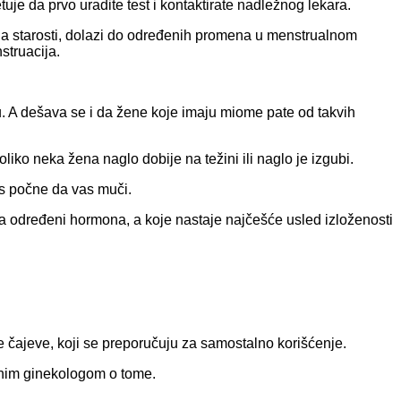
uje da prvo uradite test i kontaktirate nadležnog lekara.
na starosti, dolazi do određenih promena u menstrualnom
struacija.
su. A dešava se i da žene koje imaju miome pate od takvih
iko neka žena naglo dobije na težini ili naglo je izgubi.
us počne da vas muči.
voa određeni hormona, a koje nastaje najčešće usled izloženosti
ke čajeve, koji se preporučuju za samostalno korišćenje.
ežnim ginekologom o tome.