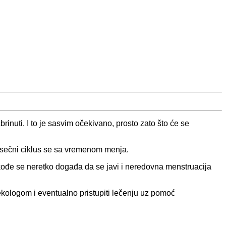
inuti. I to je sasvim očekivano, prosto zato što će se
mesečni ciklus se sa vremenom menja.
ođe se neretko događa da se javi i neredovna menstruacija
ekologom i eventualno pristupiti lečenju uz pomoć