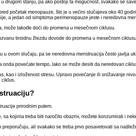
 u drugom stanju, pa ako postoji ta mogućnost, svakako se savet
pred početak menopauze, što je u većini slučajeva oko 40 godi
anije, a jedan od simptoma perimenopauze jeste i neredovna men
 tipa, može takođe doći do promena u mesečnom ciklusu.
li takozvanu tiroidnu žlezdu dovode do promena u mesečnom ciklu
 u ovom slučaju, pa se neredovna menstruacija često javlja ukol
pa onda povećate tempo, lako se može desiti da neredovan cikl
us, kao i izloženost stresu. Upravo povećanje ili snižavanje ni
 ciklus.
struaciju?
truacije prirodnim putem.
, sa kojima treba biti naročito obazriv, možete konzumirati i ne
 to preporučuju, ali svakako se treba prvo posavetovati sa nadl