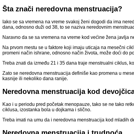
Šta znači neredovna menstruacija?
Iako se sa vremena na vreme svakoj ženi dogodi da ima neredo
dana, odnosno duži od 38, to se naziva neredovnim menstruac
Naravno da se sa vremena na vreme kod većine žena javlja nere
Na prvom mestu se u faktore koji imaju uticaja na mesečni ciklus 
promeni način ishrane, odnosno način života, može doći do 
Treba znati da između 21 i 35 dana traje menstrualni ciklus, k
Zato se neredovna menstruacija definiše kao promena u mesečn
kasnije ili nekoliko dana ranije.
Neredovna menstruacija kod devojčic
Kao i u periodu pred početak menopauze, tako se ne tako retko
ciklusa, izostanka bola u dojkama i slično.
Treba imati na umu da i neredovna menstruacija kod mladih de
Neredovna menstruacija i trudnoća