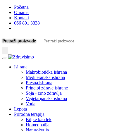
Početna
O nama
Kontakt
066 801 3338
Pretraži proizvode
Ishrana
Makrobiotička ishrana
Mediteranska ishrana
Presna ishrana
Principi zdrave ishrane
Soja - zrno zdravlja
Vegetarijanska ishrana
Voda
Lepota
Prirodna terapija
Biljke kao lek
Homeopatija
Naturologija