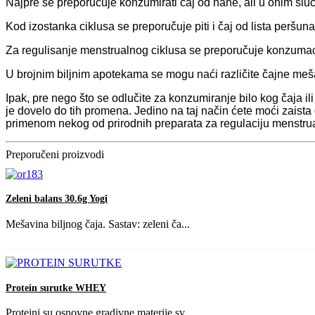
Najpre se preporučuje konzumirati čaj od nane, ali u onim slu
Kod izostanka ciklusa se preporučuje piti i čaj od lista peršun
Za regulisanje menstrualnog ciklusa se preporučuje konzumaci
U brojnim biljnim apotekama se mogu naći različite čajne meša
Ipak, pre nego što se odlučite za konzumiranje bilo kog čaja il
je dovelo do tih promena. Jedino na taj način ćete moći zaista
primenom nekog od prirodnih preparata za regulaciju menstrua
Preporučeni proizvodi
Zeleni balans 30.6g Yogi
Mešavina biljnog čaja. Sastav: zeleni ča...
Protein surutke WHEY
Proteini su osnovne gradivne materije sv...