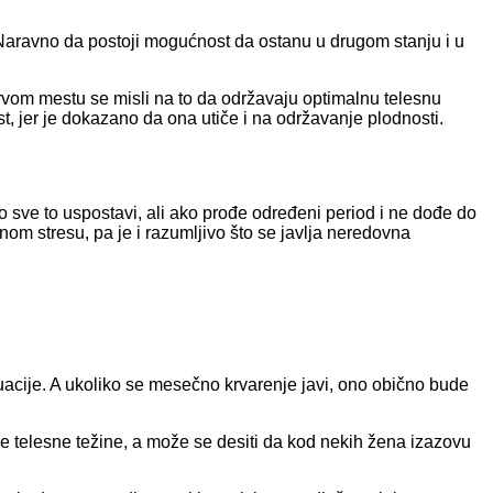
Naravno da postoji mogućnost da ostanu u drugom stanju i u
rvom mestu se misli na to da održavaju optimalnu telesnu
st, jer je dokazano da ona utiče i na održavanje plodnosti.
 sve to uspostavi, ali ako prođe određeni period i ne dođe do
nom stresu, pa je i razumljivo što se javlja neredovna
cije. A ukoliko se mesečno krvarenje javi, ono obično bude
je telesne težine, a može se desiti da kod nekih žena izazovu