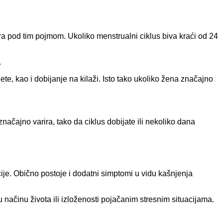
a pod tim pojmom. Ukoliko menstrualni ciklus biva kraći od 24
.
jete, kao i dobijanje na kilaži. Isto tako ukoliko žena značajno
ajno varira, tako da ciklus dobijate ili nekoliko dana
je. Obično postoje i dodatni simptomi u vidu kašnjenja
načinu života ili izloženosti pojačanim stresnim situacijama.