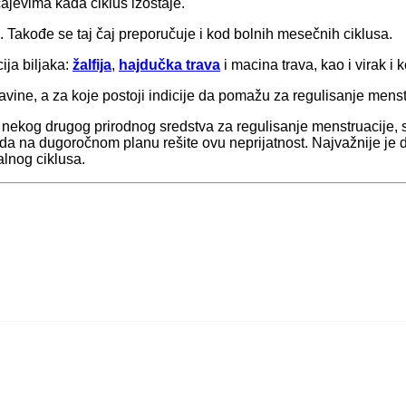
čajevima kada ciklus izostaje.
a. Takođe se taj čaj preporučuje i kod bolnih mesečnih ciklusa.
ja biljaka:
žalfija
,
hajdučka trava
i macina trava, kao i virak i 
vine, a za koje postoji indicije da pomažu za regulisanje menst
i nekog drugog prirodnog sredstva za regulisanje menstruacije, s
 da na dugoročnom planu rešite ovu neprijatnost. Najvažnije je 
lnog ciklusa.