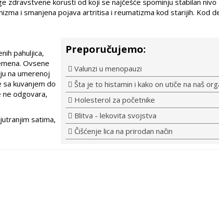
zdravstvene korusti od koji se najčešće spominju stabilan nivo
ganizma i smanjena pojava artritisa i reumatizma kod starijih. Kod d
Preporučujemo:
ih pahuljica,
remena. Ovsene
Valunzi u menopauzi
vaju na umerenoj
te sa kuvanjem do
Šta je to histamin i kako on utiče na naš or
e ne odgovara,
Holesterol za početnike
Blitva - lekovita svojstva
jutranjim satima,
Čišćenje lica na prirodan način