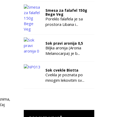
Smesa za falafel 150g
Bege Veg
Poreklo falafela je sa
prostora Libana i...
Sok pravi aronija 0,5
Biljka aronija (Aronia
Melanocarpa) je b...
Sok cvekle Biotta
Cvekla je poznata po
mnogim lekovitim sv...
knima,
ćaj