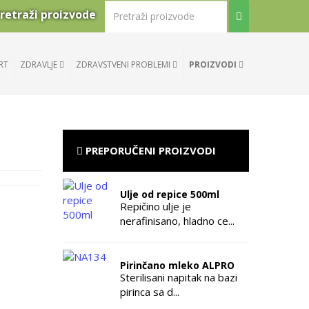
retraži proizvode
RT
ZDRAVLJE
ZDRAVSTVENI PROBLEMI
PROIZVODI
PREPORUČENI PROIZVODI
Ulje od repice 500ml
Repičino ulje je
nerafinisano, hladno ce...
Pirinčano mleko ALPRO
Sterilisani napitak na bazi
pirinca sa d...