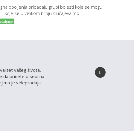
igna oboljenja pripadaju grupi bolesti koje se mogu
ti i koje se u velikom broju slučajeva mo...
taljnije
valitet vašeg života,
 da brinete o sebi na
kojima je veleprodaja