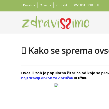
Početna
O nama
Kontakt
066 801 3338
Kako se sprema ovs
Ovas ili zob je popularna žitarica od koje se pr
najzdraviji obrok za doručak
ili užinu.