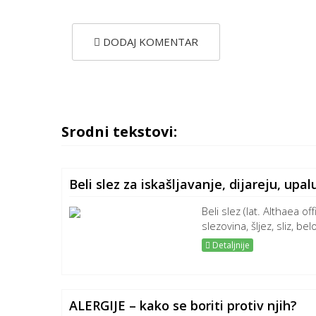
DODAJ KOMENTAR
Srodni tekstovi:
Beli slez za iskašljavanje, dijareju, up
Beli slez (lat. Althaea off
slezovina, šljez, sliz, bel
Detaljnije
ALERGIJE – kako se boriti protiv njih?