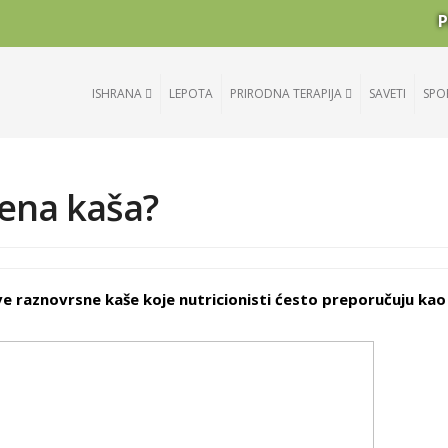
P
ISHRANA
LEPOTA
PRIRODNA TERAPIJA
SAVETI
SPO
ena kaša?
ave raznovrsne kaše koje nutricionisti ćesto preporučuju kao