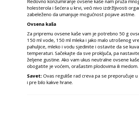
Redovno konzumiranje ovsene kaše nam pruža mnoge 
holesterola i šećera u krvi, veći nivo izdržljivosti or
zabeleženo da umanjuje mogućnost pojave astme.
Ovsena kaša
Za pripremu ovsene kaše vam je potrebno 50 g ovsen
150 ml vode, 150 ml mleka i jako malo utrošenog v
pahuljice, mleko i vodu sjedinite i ostavite da se ku
temperaturi. Sačekajte da sve proključa, pa nastavi
željene gustine. Ako vam ukus neutralne ovsene kaš
obogatite je voćem, orašastim plodovima ili medom.
Savet:
Ovas reguliše rad creva pa se preporučuje u 
i pre bilo kakve hrane.