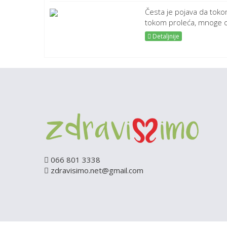
Česta je pojava da toko
tokom proleća, mnoge os
Detaljnije
066 801 3338
zdravisimo.net@gmail.com