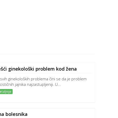
jčešći ginekološki problem kod žena
svih ginekoloških problema čini se da je problem
cističnih jajnika najzastupljeniji. U...
taljnije
na bolesnika