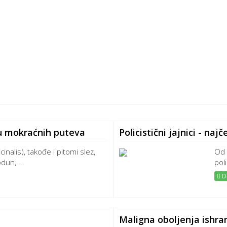
alu mokraćnih puteva
Policistični jajnici - na
icinalis), takođe i pitomi slez,
Od 
odun, ...
poli
De
Maligna oboljenja ishra