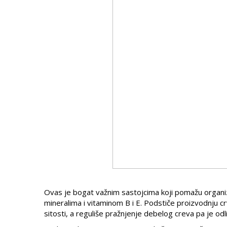
Ovas je bogat važnim sastojcima koji pomažu organizm
mineralima i vitaminom B i E. Podstiče proizvodnju c
sitosti, a reguliše pražnjenje debelog creva pa je odl