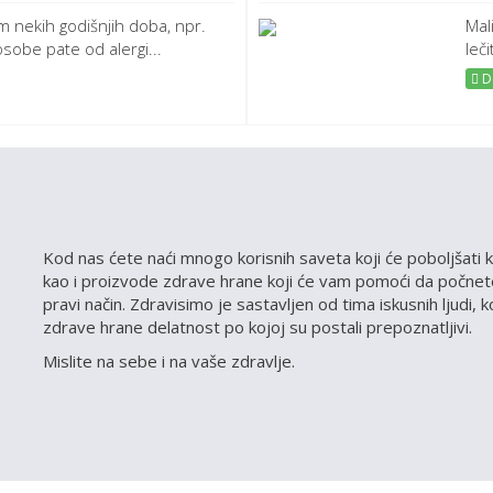
m nekih godišnjih doba, npr.
Mal
obe pate od alergi...
leči
De
Kod nas ćete naći mnogo korisnih saveta koji će poboljšati k
kao i proizvode zdrave hrane koji će vam pomoći da počnete
pravi način. Zdravisimo je sastavljen od tima iskusnih ljudi, 
zdrave hrane delatnost po kojoj su postali prepoznatljivi.
Mislite na sebe i na vaše zdravlje.