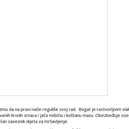
u da na pravi način reguliše svoj rad. Bogat je rastvorljivim vla
rvenih krvnih zrnaca i jača mišićnu i koštanu masu. Obezbeđuje ose
ičan saveznik dijeta za mršavljenje.