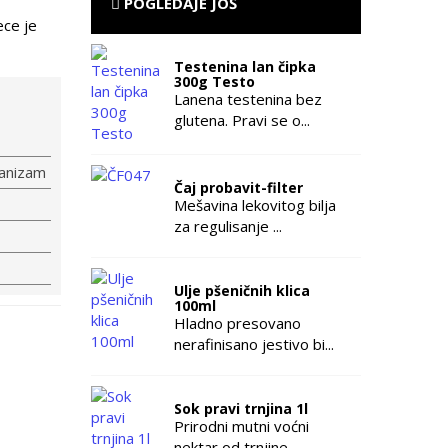
POGLEDAJE JOŠ
ece je
Testenina lan čipka
300g Testo
Lanena testenina bez
glutena. Pravi se o...
ganizam
Čaj probavit-filter
Mešavina lekovitog bilja
za regulisanje ...
Ulje pšeničnih klica
100ml
Hladno presovano
nerafinisano jestivo bi...
Sok pravi trnjina 1l
Prirodni mutni voćni
nektar od trnjine. ...