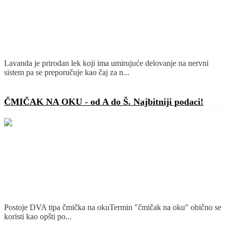
Lavanda je prirodan lek koji ima umirujuće delovanje na nervni
sistem pa se preporučuje kao čaj za n...
Detaljnije
ČMIČAK NA OKU - od A do Š. Najbitniji podaci!
Postoje DVA tipa čmička na okuTermin "čmičak na oku" obično se
koristi kao opšti po...
Detaljnije