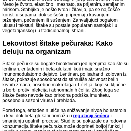
Meso je čvrsto, elastično i mesnato, sa prijatnim, zemljanim
mirisom. Stabljika je nešto tvrđa i žilavija, pa se najčešće
koristi u supama, dok se šeširi pripremaju kuvanjem,
prženjem, pečenjem ili sušenjem. Zahvaljujući bogatom
ukusu i teksturi, šitake su postale popularan sastojak i u
vegetarijanskoj i u tradicionalnoj ishrani.
Lekovitost šitake pečuraka: Kako
deluju na organizam
Šitake pečurke su bogate bioaktivnim jedinjenjima kao što su
lentinan, eritadenin i beta-glukani, koji imaju snažno
imunomodulatorno dejstvo. Lentinan, polisaharid izolovan iz
šitake, pokazuje sposobnost da stimuliše aktivnost belih
krvnih zrnaca, posebno makrofaga i T-ćelija, koje su ključne
u borbi protiv infekcija i abnormalnih ćelija. Zbog toga se
šitake često navode kao prirodna podrška imunitetu,
posebno u sezoni virusa i prehlada.
Pored toga, eritadenin utiče na snižavanje nivoa holesterola
u krvi, dok beta-glukani pomažu u
regulaciji šećera
i
smanjenju upalnih procesa. Studije su pokazale da redovna
konzumacija šitake pečuraka može doprineti boljoj funkciji