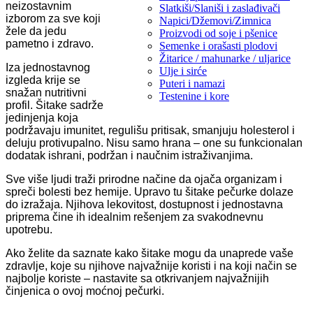
neizostavnim
Slatkiši/Slaniši i zaslađivači
izborom za sve koji
Napici/Džemovi/Zimnica
žele da jedu
Proizvodi od soje i pšenice
pametno i zdravo.
Semenke i orašasti plodovi
Žitarice / mahunarke / uljarice
Iza jednostavnog
Ulje i sirće
izgleda krije se
Puteri i namazi
snažan nutritivni
Testenine i kore
profil. Šitake sadrže
jedinjenja koja
podržavaju imunitet, regulišu pritisak, smanjuju holesterol i
deluju protivupalno. Nisu samo hrana – one su funkcionalan
dodatak ishrani, podržan i naučnim istraživanjima.
Sve više ljudi traži prirodne načine da ojača organizam i
spreči bolesti bez hemije. Upravo tu šitake pečurke dolaze
do izražaja. Njihova lekovitost, dostupnost i jednostavna
priprema čine ih idealnim rešenjem za svakodnevnu
upotrebu.
Ako želite da saznate kako šitake mogu da unaprede vaše
zdravlje, koje su njihove najvažnije koristi i na koji način se
najbolje koriste – nastavite sa otkrivanjem najvažnijih
činjenica o ovoj moćnoj pečurki.