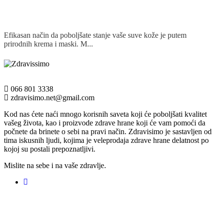
Efikasan način da poboljšate stanje vaše suve kože je putem
prirodnih krema i maski. M...
Detaljnije
066 801 3338
zdravisimo.net@gmail.com
Kod nas ćete naći mnogo korisnih saveta koji će poboljšati kvalitet
vašeg života, kao i proizvode zdrave hrane koji će vam pomoći da
počnete da brinete o sebi na pravi način. Zdravisimo je sastavljen od
tima iskusnih ljudi, kojima je veleprodaja zdrave hrane delatnost po
kojoj su postali prepoznatljivi.
Mislite na sebe i na vaše zdravlje.
Registruj svoju prodavnicu na našem sajtu