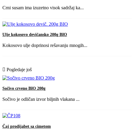
Crni susam ima izuzetno visok sadržaj ka...
Ulje kokosovo devičansko 200g BIO
Kokosovo ulje doprinosi rešavanju mnogih...
Pogledaje još
Sočivo crveno BIO 200g
Sočivo je odličan izvor biljnih vlakana ...
Čaj prodijabet sa cimetom