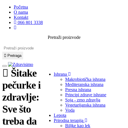
Početna
O nama
Kontakt
066 801 3338
Pretraži proizvode
Pretraga
Šitake
Ishrana
Makrobiotička ishrana
pečurke i
Mediteranska ishrana
Presna ishrana
zdravlje:
Principi zdrave ishrane
Soja - zrno zdravlja
Vegetarijanska ishrana
Sve što
Voda
Lepota
treba da
Prirodna terapija
Biljke kao lek