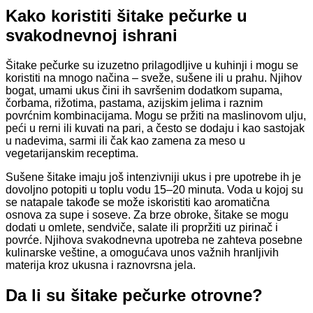
Kako koristiti šitake pečurke u
svakodnevnoj ishrani
Šitake pečurke su izuzetno prilagodljive u kuhinji i mogu se
koristiti na mnogo načina – sveže, sušene ili u prahu. Njihov
bogat, umami ukus čini ih savršenim dodatkom supama,
čorbama, rižotima, pastama, azijskim jelima i raznim
povrćnim kombinacijama. Mogu se pržiti na maslinovom ulju,
peći u rerni ili kuvati na pari, a često se dodaju i kao sastojak
u nadevima, sarmi ili čak kao zamena za meso u
vegetarijanskim receptima.
Sušene šitake imaju još intenzivniji ukus i pre upotrebe ih je
dovoljno potopiti u toplu vodu 15–20 minuta. Voda u kojoj su
se natapale takođe se može iskoristiti kao aromatična
osnova za supe i soseve. Za brze obroke, šitake se mogu
dodati u omlete, sendviče, salate ili propržiti uz pirinač i
povrće. Njihova svakodnevna upotreba ne zahteva posebne
kulinarske veštine, a omogućava unos važnih hranljivih
materija kroz ukusna i raznovrsna jela.
Da li su šitake pečurke otrovne?