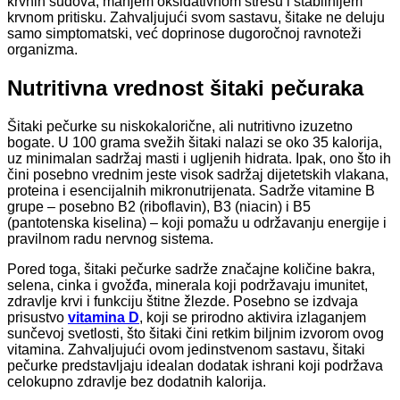
krvnih sudova, manjem oksidativnom stresu i stabilnijem
krvnom pritisku. Zahvaljujući svom sastavu, šitake ne deluju
samo simptomatski, već doprinose dugoročnoj ravnoteži
organizma.
Nutritivna vrednost šitaki pečuraka
Šitaki pečurke su niskokalorične, ali nutritivno izuzetno
bogate. U 100 grama svežih šitaki nalazi se oko 35 kalorija,
uz minimalan sadržaj masti i ugljenih hidrata. Ipak, ono što ih
čini posebno vrednim jeste visok sadržaj dijetetskih vlakana,
proteina i esencijalnih mikronutrijenata. Sadrže vitamine B
grupe – posebno B2 (riboflavin), B3 (niacin) i B5
(pantotenska kiselina) – koji pomažu u održavanju energije i
pravilnom radu nervnog sistema.
Pored toga, šitaki pečurke sadrže značajne količine bakra,
selena, cinka i gvožđa, minerala koji podržavaju imunitet,
zdravlje krvi i funkciju štitne žlezde. Posebno se izdvaja
prisustvo
vitamina D
, koji se prirodno aktivira izlaganjem
sunčevoj svetlosti, što šitaki čini retkim biljnim izvorom ovog
vitamina. Zahvaljujući ovom jedinstvenom sastavu, šitaki
pečurke predstavljaju idealan dodatak ishrani koji podržava
celokupno zdravlje bez dodatnih kalorija.