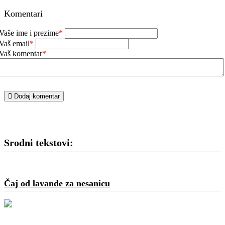
Komentari
Vaše ime i prezime
*
Vaš email
*
Vaš komentar
*
Dodaj komentar
Srodni tekstovi:
Čaj od lavande za nesanicu