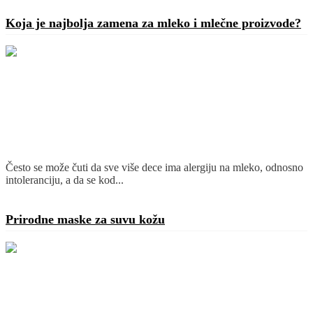
Koja je najbolja zamena za mleko i mlečne proizvode?
Često se može čuti da sve više dece ima alergiju na mleko, odnosno
intoleranciju, a da se kod...
Detaljnije
Prirodne maske za suvu kožu