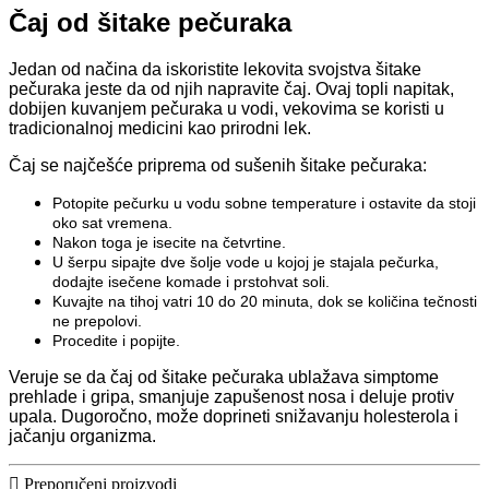
Čaj od šitake pečuraka
Jedan od načina da iskoristite lekovita svojstva šitake
pečuraka jeste da od njih napravite čaj. Ovaj topli napitak,
dobijen kuvanjem pečuraka u vodi, vekovima se koristi u
tradicionalnoj medicini kao prirodni lek.
Čaj se najčešće priprema od sušenih šitake pečuraka:
Potopite pečurku u vodu sobne temperature i ostavite da stoji
oko sat vremena.
Nakon toga je isecite na četvrtine.
U šerpu sipajte dve šolje vode u kojoj je stajala pečurka,
dodajte isečene komade i prstohvat soli.
Kuvajte na tihoj vatri 10 do 20 minuta, dok se količina tečnosti
ne prepolovi.
Procedite i popijte.
Veruje se da čaj od šitake pečuraka ublažava simptome
prehlade i gripa, smanjuje zapušenost nosa i deluje protiv
upala. Dugoročno, može doprineti snižavanju holesterola i
jačanju organizma.
Preporučeni proizvodi