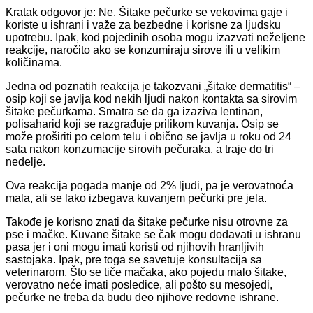
Kratak odgovor je: Ne. Šitake pečurke se vekovima gaje i
koriste u ishrani i važe za bezbedne i korisne za ljudsku
upotrebu. Ipak, kod pojedinih osoba mogu izazvati neželjene
reakcije, naročito ako se konzumiraju sirove ili u velikim
količinama.
Jedna od poznatih reakcija je takozvani „šitake dermatitis“ –
osip koji se javlja kod nekih ljudi nakon kontakta sa sirovim
šitake pečurkama. Smatra se da ga izaziva lentinan,
polisaharid koji se razgrađuje prilikom kuvanja. Osip se
može proširiti po celom telu i obično se javlja u roku od 24
sata nakon konzumacije sirovih pečuraka, a traje do tri
nedelje.
Ova reakcija pogađa manje od 2% ljudi, pa je verovatnoća
mala, ali se lako izbegava kuvanjem pečurki pre jela.
Takođe je korisno znati da šitake pečurke nisu otrovne za
pse i mačke. Kuvane šitake se čak mogu dodavati u ishranu
pasa jer i oni mogu imati koristi od njihovih hranljivih
sastojaka. Ipak, pre toga se savetuje konsultacija sa
veterinarom. Što se tiče mačaka, ako pojedu malo šitake,
verovatno neće imati posledice, ali pošto su mesojedi,
pečurke ne treba da budu deo njihove redovne ishrane.