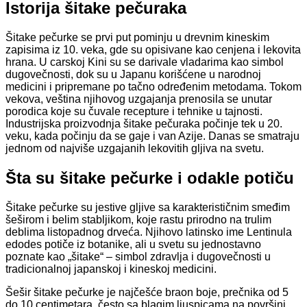
Istorija šitake pečuraka
Šitake pečurke se prvi put pominju u drevnim kineskim
zapisima iz 10. veka, gde su opisivane kao cenjena i lekovita
hrana. U carskoj Kini su se darivale vladarima kao simbol
dugovečnosti, dok su u Japanu korišćene u narodnoj
medicini i pripremane po tačno određenim metodama. Tokom
vekova, veština njihovog uzgajanja prenosila se unutar
porodica koje su čuvale recepture i tehnike u tajnosti.
Industrijska proizvodnja šitake pečuraka počinje tek u 20.
veku, kada počinju da se gaje i van Azije. Danas se smatraju
jednom od najviše uzgajanih lekovitih gljiva na svetu.
Šta su šitake pečurke i odakle potiču
Šitake pečurke su jestive gljive sa karakterističnim smeđim
šeširom i belim stabljikom, koje rastu prirodno na trulim
deblima listopadnog drveća. Njihovo latinsko ime Lentinula
edodes potiče iz botanike, ali u svetu su jednostavno
poznate kao „šitake“ – simbol zdravlja i dugovečnosti u
tradicionalnoj japanskoj i kineskoj medicini.
Šešir šitake pečurke je najčešće braon boje, prečnika od 5
do 10 centimetara, često sa blagim ljuspicama na površini.