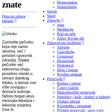
znate
Homeopatija
Naturologija
Saveti
Sport
Principi zdrave
Zdravlje
ishrane
Joga
Meditacija
Rad na sebi
Zdrav životni stil
Zamislite pečurku
Zdravstveni problemi
koja nije samo
Alergije
ukusna, već i
Glavobolje
prirodni saveznik
Gojaznost
zdravlja. Šitake
Hemoroidi
pečurke već
Holesterol
vekovima imaju
Išijas i reuma
posebno mesto u
Povišen pritisak
ishrani dalekog
Proizvodi
Istoka, a danas sve
Brašno i smese
više osvajaju i
Čajevi izačini
domaće kuhinje.
Makrobiotički proizvodi
Njihov bogat ukus,
Pahuljice / kaše / dodaci u kuhinji
mesnata tekstura i
Dodaci ishrani
lekovita svojstva
Kozmetika i preparati
čine ih
Pčelinji proizvodi / suvo voće