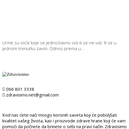
Urme su voće koje se jednostavno voli ili se ne voli. Ili se u
jednom trenutku zavoli. Odnos prema u...
Detaljnije
066 801 3338
zdravisimo.net@gmail.com
Kod nas ćete naći mnogo korisnih saveta koji će poboljšati
kvalitet vašeg života, kao i proizvode zdrave hrane koji će vam
pomoći da počnete da brinete o sebi na pravi način. Zdravisimo