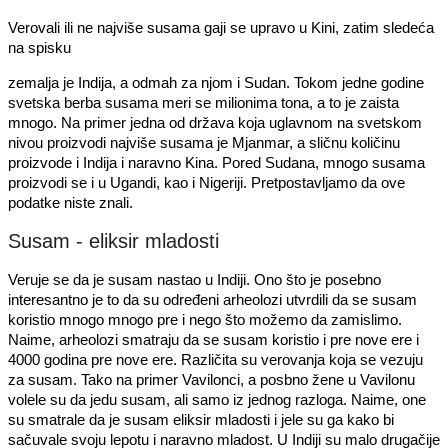
Verovali ili ne najviše susama gaji se upravo u Kini, zatim sledeća
na spisku
zemalja je Indija, a odmah za njom i Sudan. Tokom jedne godine
svetska berba susama meri se milionima tona, a to je zaista
mnogo. Na primer jedna od država koja uglavnom na svetskom
nivou proizvodi najviše susama je Mjanmar, a sličnu količinu
proizvode i Indija i naravno Kina. Pored Sudana, mnogo susama
proizvodi se i u Ugandi, kao i Nigeriji. Pretpostavljamo da ove
podatke niste znali.
Susam - eliksir mladosti
Veruje se da je susam nastao u Indiji. Ono što je posebno
interesantno je to da su određeni arheolozi utvrdili da se susam
koristio mnogo mnogo pre i nego što možemo da zamislimo.
Naime, arheolozi smatraju da se susam koristio i pre nove ere i
4000 godina pre nove ere. Različita su verovanja koja se vezuju
za susam. Tako na primer Vavilonci, a posbno žene u Vavilonu
volele su da jedu susam, ali samo iz jednog razloga. Naime, one
su smatrale da je susam eliksir mladosti i jele su ga kako bi
sačuvale svoju lepotu i naravno mladost. U Indiji su malo drugačije