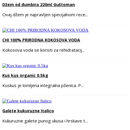
Džem od đumbira 220ml Guštoman
Ovaj džem je napravljen specijalnom rece...
CHI 100% PRIRODNA KOKOSOVA VODA
Kokosova voda se koristi za rehidratacij...
Kus kus organic 0.5kg
Kuskus je lomljena integralna pšenica. P...
Galete kukuruzne Italico
Kukuruzne galete punog ukusa i hrskave t...