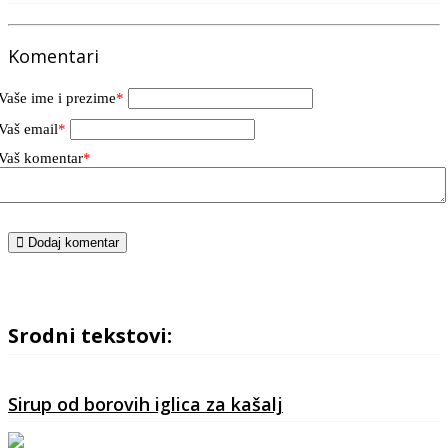
Komentari
Vaše ime i prezime
*
Vaš email
*
Vaš komentar
*
Dodaj komentar
Srodni tekstovi:
Sirup od borovih iglica za kašalj