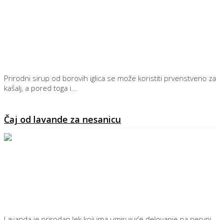
Prirodni sirup od borovih iglica se može koristiti prvenstveno za
kašalj, a pored toga i...
Detaljnije
Čaj od lavande za nesanicu
Lavanda je prirodan lek koji ima umirujuće delovanje na nervni