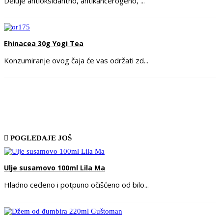
Deluje antioksidantno, antikancerogeno, ...
Ehinacea 30g Yogi Tea
Konzumiranje ovog čaja će vas održati zd...
POGLEDAJE JOŠ
Ulje susamovo 100ml Lila Ma
Hladno ceđeno i potpuno očišćeno od bilo...