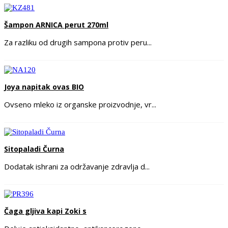
Šampon ARNICA perut 270ml
Za razliku od drugih sampona protiv peru...
Joya napitak ovas BIO
Ovseno mleko iz organske proizvodnje, vr...
Sitopaladi Čurna
Dodatak ishrani za održavanje zdravlja d...
Čaga gljiva kapi Zoki s