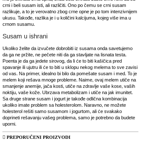
crni i beli susam isti, ali različiti. Ono po čemu se crni susam
razlikuje, a to je verovatno zbog crne opne je po tom intenzivnijem
ukusu. Takođe, razlika je i u količini kalcijuma, kojeg više ima u
crnom susamu.
Susam u ishrani
Ukoliko želite da izvučete dobrobiti iz susama onda savetujemo
da ga ne pržite, ne pečete niti da ga stavljate na lisnata testa.
Poenta je da ga jedete sirovog, da li će to biti kašičica pred
spavanje ili ujutru ili će to biti u sklopu nekog melema to sve zavisi
od vas. Na primer, idealno bi bilo da pomešate susam i med. To je
melem koji rešava mnoge probleme. Naime, ovaj melem utiče na
smanjenje anemije, jača kosti, utiče na zdravlje vaše kose, vaših
noktiju, vaše kože. Ubrzava metabolizam i utiče na jak imunitet.
Sa druge strane susam i jogurt je takođe odlična kombinacija
ukoliko imate problem sa holesterolom. Naravno, ne možete
holesterol rešiti samo susamom i jogurtom, ali će svakako
doprineti rešavanju vašeg problema, samo je potrebno da budete
uporni.
PREPORUČENI PROIZVODI