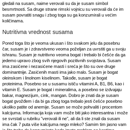
gledali na susam, naime verovali su da je susam simbol
besmrtnosti. Sa druge strane rimski vojnicu su verovali da će im
susam povratiti snagu i zbog toga su ga konzumirali u većim
količinama.
Nutritivna vrednost susama
Pored toga što je veoma ukusan i što svakom jelu da posebnu
čar, susam je i zdravstveno veoma poželjan za uvrstiti ga u svoju
ishranu. Susam je nutritivno veoma bogat i trebalo bi češće da ga
jedemo upravo zbog svih njegovih pozitivnih svojstava. Susam
ima zasićene i nezasićene masti i sreća je što su ove druge
dominantnije. Zasićenih masti ima jako malo. Susam je bogat
oleinskom i linolnom kiselinom. Takođe, susam je bogat
proteinima. Posebno se u susamu ističu vitamini A, B1, B6, kao i
vitamin E. Susam je bogat i mineralima, a posebno se izdvajaju
bakar, magnezijum, cink, mangan. Dobro je znati da je susam
bogat gvožđem i da bi ga zbog toga trebalo jesti češće posebno
ukoliko patite od anemije. Susam se može pohvaliti i procentom
kalcijuma. Informacija koja vam može biti jako interesantna i može
se svrstati u rubriku "verovali ili ne", ali da li ste znali da susam
ima čak 7 puta više kalcijuma nego mleko? Samim tim jasno vam