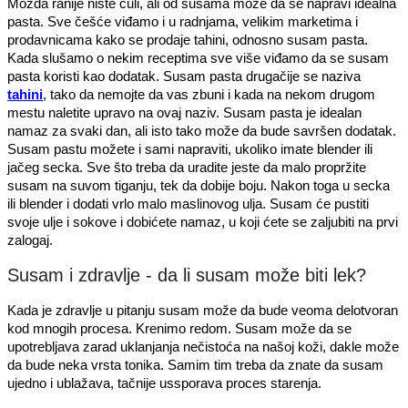
Možda ranije niste čuli, ali od susama može da se napravi idealna
pasta. Sve češće viđamo i u radnjama, velikim marketima i
prodavnicama kako se prodaje tahini, odnosno susam pasta.
Kada slušamo o nekim receptima sve više viđamo da se susam
pasta koristi kao dodatak. Susam pasta drugačije se naziva
tahini
, tako da nemojte da vas zbuni i kada na nekom drugom
mestu naletite upravo na ovaj naziv. Susam pasta je idealan
namaz za svaki dan, ali isto tako može da bude savršen dodatak.
Susam pastu možete i sami napraviti, ukoliko imate blender ili
jačeg secka. Sve što treba da uradite jeste da malo propržite
susam na suvom tiganju, tek da dobije boju. Nakon toga u secka
ili blender i dodati vrlo malo maslinovog ulja. Susam će pustiti
svoje ulje i sokove i dobićete namaz, u koji ćete se zaljubiti na prvi
zalogaj.
Susam i zdravlje - da li susam može biti lek?
Kada je zdravlje u pitanju susam može da bude veoma delotvoran
kod mnogih procesa. Krenimo redom. Susam može da se
upotrebljava zarad uklanjanja nečistoća na našoj koži, dakle može
da bude neka vrsta tonika. Samim tim treba da znate da susam
ujedno i ublažava, tačnije ussporava proces starenja.