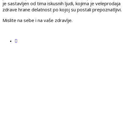
je sastavljen od tima iskusnih ljudi, kojima je veleprodaja
zdrave hrane delatnost po kojoj su postali prepoznatljivi.
Mislite na sebe i na vaše zdravlje.
REGISTRUJ SVOJU
PRODAVNICU NA
NAŠEM SAJTU
SAZNAJ VIŠE