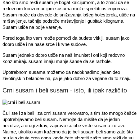
Kao što smo rekli susam je bogat kalcijumom, a to znači da se
redovnom konzumacijum susama može sprečiti osteoporoza.
Susam može da dovede do snižavanja lošeg holesterola, utiče na
mršavljenje, tačnije podstiče mršavljenje i gubitak kilograma.
Susam utiče na bolje varenje.
Pored toga što vam može pomoći da budete vitkiji, susam jako
dobro utiče i na naše srce i krvne sudove.
Susam jednako dobro utiče na naš imunitet i oni koji redovno
konzumiraju susam imaju manje šanse da se razbole.
Upotrebnom susama možemo da nadoknadimo jedan deo
životinjskih belančevina, pa je jako dobro za vegane da to znaju.
Crni susam i beli susam - isto, ili ipak različito
Čuli ste i za beli i za crni susam verovatno, s tim što mnogo češće
upotrebljavamo beli susam. Nemojte da mislite da je jedan
nezdrav, a drugi zdrav, zapravo su obe vrste susama zdrave.
Naime, ukoliko vam kažemo da je beli susam beli samo zato što
mu je skinuta crna opna, onda ćete shvatiti zašto smo rekli da su