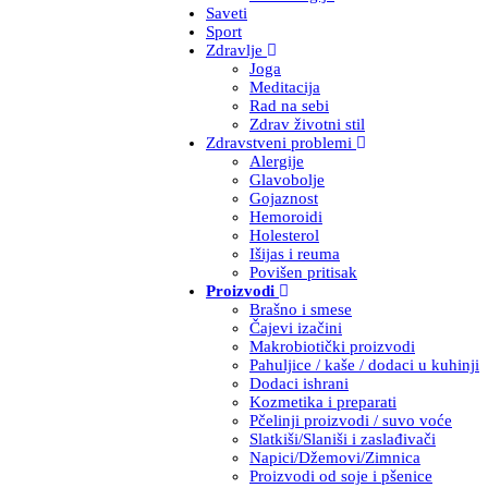
Saveti
Sport
Zdravlje
Joga
Meditacija
Rad na sebi
Zdrav životni stil
Zdravstveni problemi
Alergije
Glavobolje
Gojaznost
Hemoroidi
Holesterol
Išijas i reuma
Povišen pritisak
Proizvodi
Brašno i smese
Čajevi izačini
Makrobiotički proizvodi
Pahuljice / kaše / dodaci u kuhinji
Dodaci ishrani
Kozmetika i preparati
Pčelinji proizvodi / suvo voće
Slatkiši/Slaniši i zaslađivači
Napici/Džemovi/Zimnica
Proizvodi od soje i pšenice