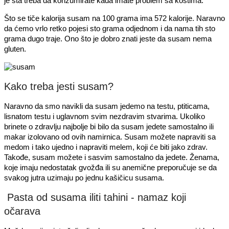
je šta treba da konzumirate kada imate problem sa kostima.
Što se tiče kalorija susam na 100 grama ima 572 kalorije. Naravno
da ćemo vrlo retko pojesi sto grama odjednom i da nama tih sto
grama dugo traje. Ono što je dobro znati jeste da susam nema
gluten.
Kako treba jesti susam?
Naravno da smo navikli da susam jedemo na testu, ptiticama,
lisnatom testu i uglavnom svim nezdravim stvarima. Ukoliko
brinete o zdravlju najbolje bi bilo da susam jedete samostalno ili
makar izolovano od ovih namirnica. Susam možete napraviti sa
medom i tako ujedno i napraviti melem, koji će biti jako zdrav.
Takođe, susam možete i sasvim samostalno da jedete. Ženama,
koje imaju nedostatak gvožđa ili su anemične preporučuje se da
svakog jutra uzimaju po jednu kašičicu susama.
Pasta od susama iliti tahini - namaz koji
očarava