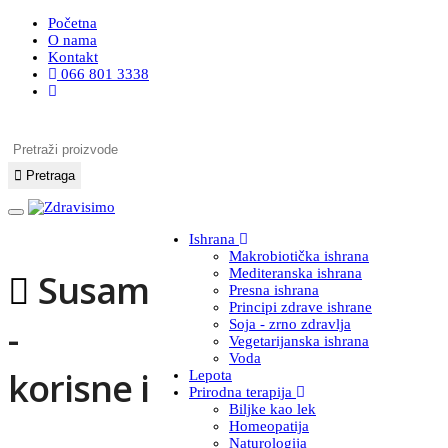
Početna
O nama
Kontakt
066 801 3338
Pretraži proizvode
Pretraga
Ishrana
Makrobiotička ishrana
Mediteranska ishrana
Susam
Presna ishrana
Principi zdrave ishrane
-
Soja - zrno zdravlja
Vegetarijanska ishrana
Voda
korisne i
Lepota
Prirodna terapija
Biljke kao lek
Homeopatija
Naturologija