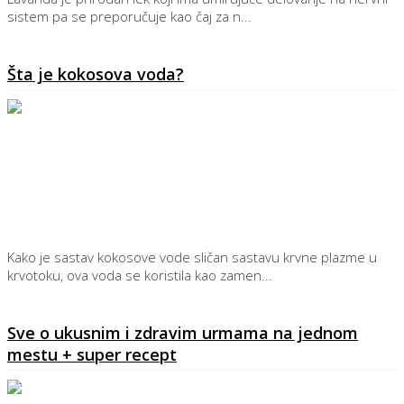
sistem pa se preporučuje kao čaj za n...
Detaljnije
Šta je kokosova voda?
Kako je sastav kokosove vode sličan sastavu krvne plazme u
krvotoku, ova voda se koristila kao zamen...
Detaljnije
Sve o ukusnim i zdravim urmama na jednom
mestu + super recept