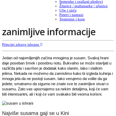
Semenke i orašasti plodovi
Žitarice / mahunarke / uljarice
Ulje i sirće
Puteri i namazi
Testenine i kore
zanimljive informacije
Principi zdrave ishrane
Jedan od najomiljenijih začina mnogima je susam. Svakoj hrani
daje poseban šmek i posebnu notu. Bukvalno se može stavljati u
različita jela i savršen je dodatak kako slanim, tako i slatkim
jelima. Nekada ne možemo da zamislimo kako bi izgleda kuhinja i
mnoga jela da ne postoji susam. Iako verujemo da volite da ga
jedete, smatramo da sigurno ne znate sve te zanimljive stvari o
susamu. Zato vas upoznajemo sa nekim detaljima, koji će vam
biti interesantni, ali i koji će vam svakako biti veoma korisni.
Najviše susama gaji se u Kini