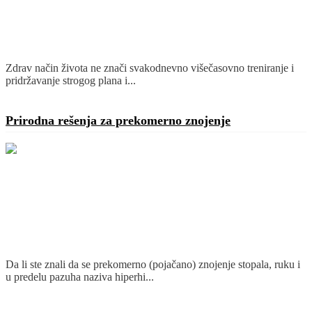
Zdrav način života ne znači svakodnevno višečasovno treniranje i
pridržavanje strogog plana i...
Detaljnije
Prirodna rešenja za prekomerno znojenje
Da li ste znali da se prekomerno (pojačano) znojenje stopala, ruku i
u predelu pazuha naziva hiperhi...
Detaljnije