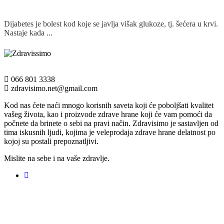
Dijabetes je bolest kod koje se javlja višak glukoze, tj. šećera u krvi.
Nastaje kada ...
Detaljnije
066 801 3338
zdravisimo.net@gmail.com
Kod nas ćete naći mnogo korisnih saveta koji će poboljšati kvalitet
vašeg života, kao i proizvode zdrave hrane koji će vam pomoći da
počnete da brinete o sebi na pravi način. Zdravisimo je sastavljen od
tima iskusnih ljudi, kojima je veleprodaja zdrave hrane delatnost po
kojoj su postali prepoznatljivi.
Mislite na sebe i na vaše zdravlje.
Registruj svoju prodavnicu na našem sajtu