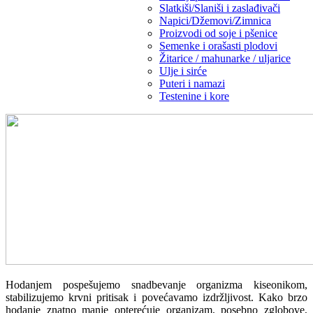
Slatkiši/Slaniši i zaslađivači
Napici/Džemovi/Zimnica
Proizvodi od soje i pšenice
Semenke i orašasti plodovi
Žitarice / mahunarke / uljarice
Ulje i sirće
Puteri i namazi
Testenine i kore
Hodanjem pospešujemo snadbevanje organizma kiseonikom,
stabilizujemo krvni pritisak i povećavamo izdržljivost. Kako brzo
hodanje znatno manje opterećuje organizam, posebno zglobove,