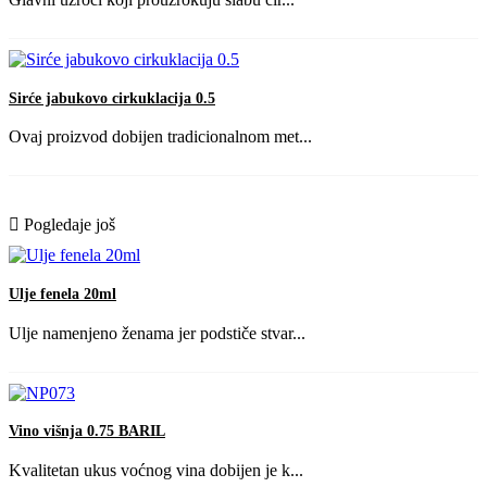
Sirće jabukovo cirkuklacija 0.5
Ovaj proizvod dobijen tradicionalnom met...
Pogledaje još
Ulje fenela 20ml
Ulje namenjeno ženama jer podstiče stvar...
Vino višnja 0.75 BARIL
Kvalitetan ukus voćnog vina dobijen je k...