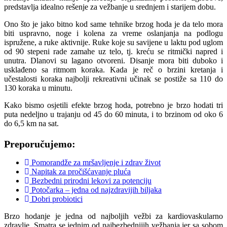
predstavlja idealno rešenje za vežbanje u srednjem i starijem dobu.
Ono što je jako bitno kod same tehnike brzog hoda je da telo mora
biti uspravno, noge i kolena za vreme oslanjanja na podlogu
ispružene, a ruke aktivnije. Ruke koje su savijene u laktu pod uglom
od 90 stepeni rade zamahe uz telo, tj. kreću se ritmički napred i
unutra. Dlanovi su lagano otvoreni. Disanje mora biti duboko i
usklađeno sa ritmom koraka. Kada je reč o brzini kretanja i
učestalosti koraka najbolji rekreativni učinak se postiže sa 110 do
130 koraka u minutu.
Kako bismo osjetili efekte brzog hoda, potrebno je brzo hodati tri
puta nedeljno u trajanju od 45 do 60 minuta, i to brzinom od oko 6
do 6,5 km na sat.
Preporučujemo:
Pomorandže za mršavljenje i zdrav život
Napitak za pročišćavanje pluća
Bezbedni prirodni lekovi za potenciju
Potočarka – jedna od najzdravijih biljaka
Dobri probiotici
Brzo hodanje je jedna od najboljih vežbi za kardiovaskularno
zdravlje. Smatra se jednim od najbezbednijih vežbanja jer sa sobom