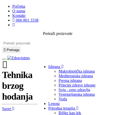
Početna
O nama
Kontakt
066 801 3338
Pretraži proizvode
Pretraga
Ishrana
Makrobiotička ishrana
Tehnika
Mediteranska ishrana
Presna ishrana
brzog
Principi zdrave ishrane
Soja - zrno zdravlja
hodanja
Vegetarijanska ishrana
Voda
Lepota
Prirodna terapija
Sport
Biljke kao lek