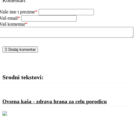
Komentari
Vaše ime i prezime
*
Vaš email
*
Vaš komentar
*
Dodaj komentar
Srodni tekstovi:
Ovsena kaša - zdrava hrana za celu porodicu