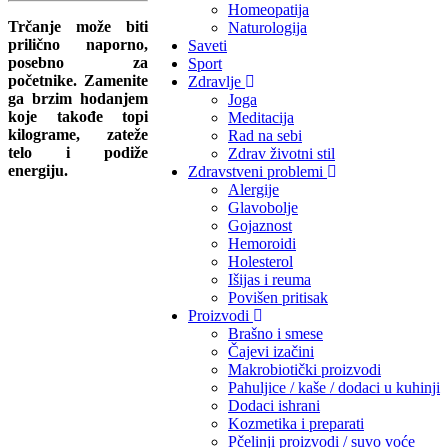
Homeopatija
Trčanje može biti
Naturologija
prilično naporno,
Saveti
posebno za
Sport
početnike. Zamenite
Zdravlje
ga brzim hodanjem
Joga
koje takođe topi
Meditacija
kilograme, zateže
Rad na sebi
telo i podiže
Zdrav životni stil
energiju.
Zdravstveni problemi
Alergije
Glavobolje
Gojaznost
Hemoroidi
Holesterol
Išijas i reuma
Povišen pritisak
Proizvodi
Brašno i smese
Čajevi izačini
Makrobiotički proizvodi
Pahuljice / kaše / dodaci u kuhinji
Dodaci ishrani
Kozmetika i preparati
Pčelinji proizvodi / suvo voće