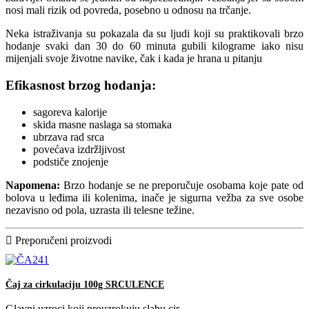
nosi mali rizik od povreda, posebno u odnosu na trčanje.
Neka istraživanja su pokazala da su ljudi koji su praktikovali brzo
hodanje svaki dan 30 do 60 minuta gubili kilograme iako nisu
mijenjali svoje životne navike, čak i kada je hrana u pitanju
Efikasnost brzog hodanja:
sagoreva kalorije
skida masne naslaga sa stomaka
ubrzava rad srca
povećava izdržljivost
podstiče znojenje
Napomena:
Brzo hodanje se ne preporučuje osobama koje pate od
bolova u leđima ili kolenima, inače je sigurna vežba za sve osobe
nezavisno od pola, uzrasta ili telesne težine.
Preporučeni proizvodi
Čaj za cirkulaciju 100g SRCULENCE
Glavni uzroci koji prouzrokuju slabu cir...