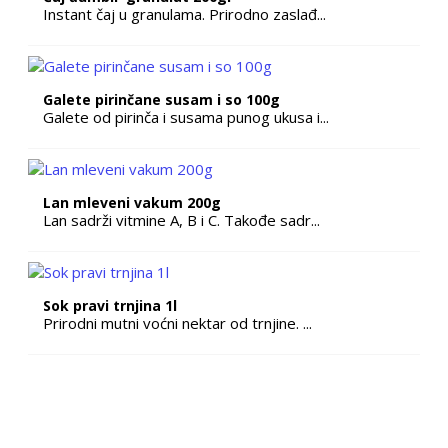
Instant čaj u granulama. Prirodno zaslađ...
Galete pirinčane susam i so 100g
Galete od pirinča i susama punog ukusa i...
Lan mleveni vakum 200g
Lan sadrži vitmine A, B i C. Takođe sadr...
Sok pravi trnjina 1l
Prirodni mutni voćni nektar od trnjine. ...