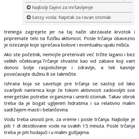
Najbolji čajevi za mršavljenje
Sassy voda: Napitak za ravan stomak
treninga zagrejete jer na taj način ubrzavate krvotok i
pripremate telo na fizičku aktivnost. Posle trčanja obavezno
je istezanje koje sprečava bolove i eventualnu upalu mišića.
Ako ste početnik, nemojte preterivati već trčite lagano i bez
velikih očekivanja.Trčanje shvatite kao vid zabave koji vam
donosi bolje raspoloženje i zdravlje, a tek kasnije
povećavajte dužinu ili se takmičite.
Ishrana koja se savetuje pre trčanja se sastoji od lako
svarljivih namirnica koje će tokom aktivnosti zadovoljiti sve
energetske potrebe organizma i umiriti stomak. Takav obrok
treba da je bogat ugljenim hidratima i sa relativno malim
sadržajem masti i belančevina.
Vodu treba unositi pre, za vreme i posle trčanja. Najbolje je
piti 1 dl destilovane vode na svakih 15 minuta. Posle trčanja
treba je piti hodajući i u malim gutljajima.