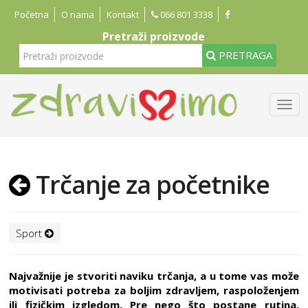
Početna
O nama
Kontakt
066 801 3338
Pretraži proizvode
PRETRAGA
Trčanje za početnike
Sport
Najvažnije je stvoriti naviku trčanja, a u tome vas može
motivisati potreba za boljim zdravljem, raspoloženjem
ili fizičkim izgledom. Pre nego što postane rutina,