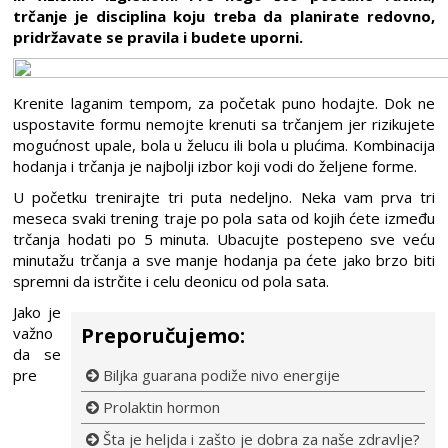
trčanje je disciplina koju treba da planirate redovno,
pridržavate se pravila i budete uporni.
Krenite laganim tempom, za početak puno hodajte. Dok ne
uspostavite formu nemojte krenuti sa trčanjem jer rizikujete
mogućnost upale, bola u želucu ili bola u plućima. Kombinacija
hodanja i trčanja je najbolji izbor koji vodi do željene forme.
U početku trenirajte tri puta nedeljno. Neka vam prva tri
meseca svaki trening traje po pola sata od kojih ćete između
trčanja hodati po 5 minuta. Ubacujte postepeno sve veću
minutažu trčanja a sve manje hodanja pa ćete jako brzo biti
spremni da istrčite i celu deonicu od pola sata.
Jako je
Preporučujemo:
važno
da se
pre
Biljka guarana podiže nivo energije
Prolaktin hormon
Šta je heljda i zašto je dobra za naše zdravlje?