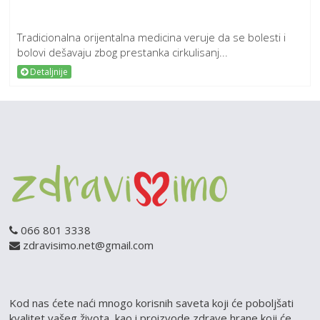
Tradicionalna orijentalna medicina veruje da se bolesti i
bolovi dešavaju zbog prestanka cirkulisanj...
Detaljnije
066 801 3338
zdravisimo.net@gmail.com
Kod nas ćete naći mnogo korisnih saveta koji će poboljšati
kvalitet vašeg života, kao i proizvode zdrave hrane koji će