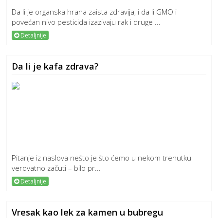
Da li je organska hrana zaista zdravija, i da li GMO i
povećan nivo pesticida izazivaju rak i druge ...
Detaljnije
Da li je kafa zdrava?
Pitanje iz naslova nešto je što ćemo u nekom trenutku
verovatno začuti – bilo pr...
Detaljnije
Vresak kao lek za kamen u bubregu