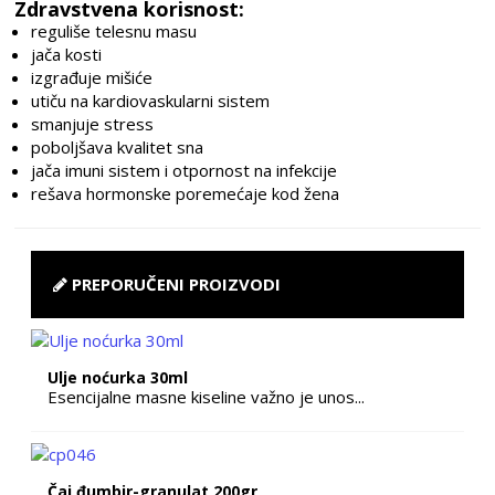
Zdravstvena korisnost:
reguliše telesnu masu
jača kosti
izgrađuje mišiće
utiču na kardiovaskularni sistem
smanjuje stress
poboljšava kvalitet sna
jača imuni sistem i otpornost na infekcije
rešava hormonske poremećaje kod žena
PREPORUČENI PROIZVODI
Ulje noćurka 30ml
Esencijalne masne kiseline važno je unos...
Čaj đumbir-granulat 200gr