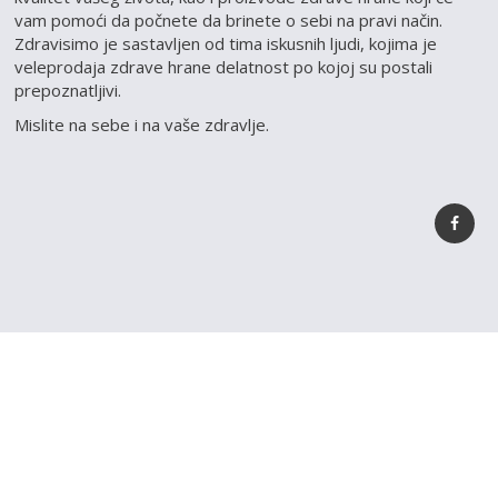
vam pomoći da počnete da brinete o sebi na pravi način.
Zdravisimo je sastavljen od tima iskusnih ljudi, kojima je
veleprodaja zdrave hrane delatnost po kojoj su postali
prepoznatljivi.
Mislite na sebe i na vaše zdravlje.
REGISTRUJ SVOJU