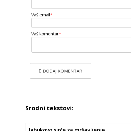
Vaš email
*
Vaš komentar
*
DODAJ KOMENTAR
Srodni tekstovi:
Jabukovo sirće za mršavljenje