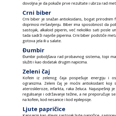
dovoljna je da pokaže prve rezultate i ubrza rad me
Crni biber
Crni biber je snažan antioksidans, bogat prirodnim 
doprinosi mršavljenju. Biber ima sposobnost da pobo
sastojak, alkaloid piperin, već nekoliko sati posle
tada sadrži najviše piperina. Crni biber podstiče me
gotova jela ili u salate.
Đumbir
Đumbir poboljšava rad probavnog sistema, topi mast
služiti i kao dodatak drugim napicima.
Zeleni čaj
Kofein iz zelenog čaja pospešuje energiju i o
ogranizma. Zeleni čaj je moćni antioksidant koji 
ateroskleroze, infarkta, raka želuca. Najuspešniji j
regulisanje i održavanje težine, a ne preporučuje se 
na kofein, kod nesanice i kod epilepsije.
Ljute papričice
Kapsaicin kao glavni sastojak ljute papričice, sagore