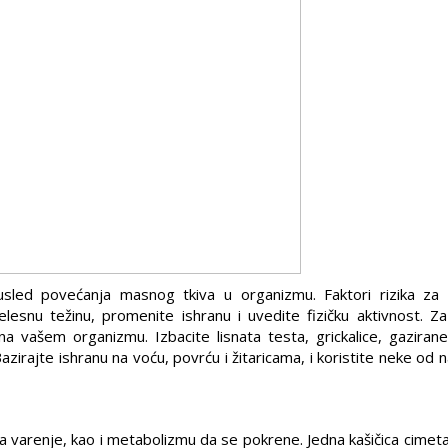
sled povećanja masnog tkiva u organizmu. Faktori rizika za 
 telesnu težinu, promenite ishranu i uvedite fizičku aktivnost. Z
na vašem organizmu. Izbacite lisnata testa, grickalice, gaziran
irajte ishranu na voću, povrću i žitaricama, i koristite neke od 
za varenje, kao i metabolizmu da se pokrene. Jedna kašičica cimet