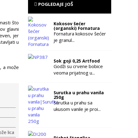
POGLEDAJE JOŠ
masti što
Kokosov šećer
(organski) Fornatura
ov glavni
Fornatura kokosov šećer
even, jer
je granul...
avljati u
Sok goji 0,25 Artfood
Godži su crvene bobice
a, a može
veoma prijatnog u...
Surutka u prahu vanila
250g
Surutka u prahu sa
ukusom vanile je proi...
že lica
Diabet štanglica