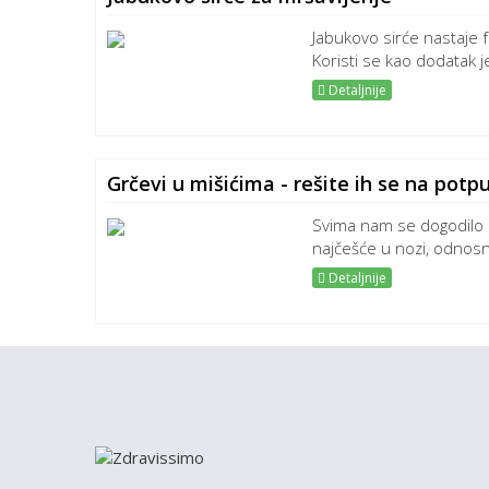
Jabukovo sirće nastaje 
Koristi se kao dodatak je
Detaljnije
Grčevi u mišićima - rešite ih se na potp
Svima nam se dogodilo d
najčešće u nozi, odnosn
Detaljnije