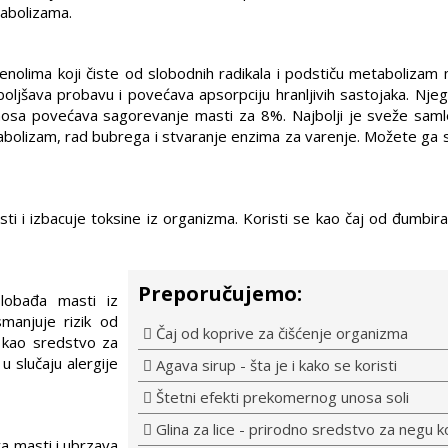
tabolizama.
fenolima koji čiste od slobodnih radikala i podstiču metabolizam 
ljšava probavu i povećava apsorpciju hranljivih sastojaka. Njeg
 unosa povećava sagorevanje masti za 8%. Najbolji je sveže saml
tabolizam, rad bubrega i stvaranje enzima za varenje. Možete ga st
i i izbacuje toksine iz organizma. Koristi se kao čaj od đumbir
Preporučujemo:
slobađa masti iz
smanjuje rizik od
Čaj od koprive za čišćenje organizma
e kao sredstvo za
u slučaju alergije
Agava sirup - šta je i kako se koristi
Štetni efekti prekomernog unosa soli
Glina za lice - prirodno sredstvo za negu ko
va masti i ubrzava