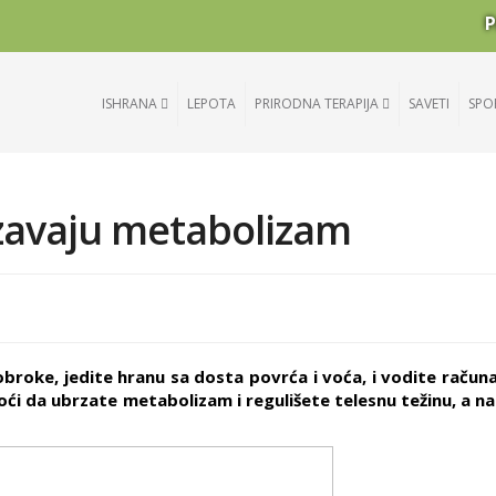
P
ISHRANA
LEPOTA
PRIRODNA TERAPIJA
SAVETI
SPO
zavaju metabolizam
broke, jedite hranu sa dosta povrća i voća, i vodite računa
 da ubrzate metabolizam i regulišete telesnu težinu, a na