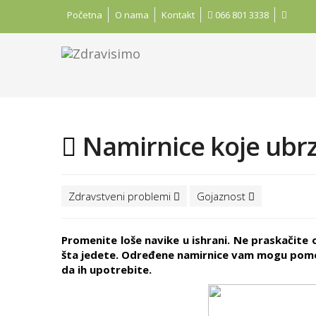
Početna
O nama
Kontakt
066 801 3338
Namirnice koje ubr
Zdravstveni problemi
Gojaznost
Promenite loše navike u ishrani. Ne praskačite o
šta jedete. Određene namirnice vam mogu pomoći
da ih upotrebite.