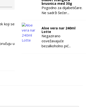
brusnica med 30g
Pogodno za dijabetičare.
Ne sadrži šećer...
k koji se
Aloe vera nar 240ml
Lotte
Negazirano
osvežavajuće
oručuju u
bezalkoholno pić...