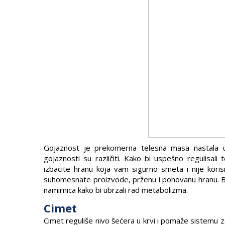
Gojaznost je prekomerna telesna masa nastala u
gojaznosti su različiti. Kako bi uspešno regulisali
izbacite hranu koja vam sigurno smeta i nije koris
suhomesnate proizvode, prženu i pohovanu hranu. Baz
namirnica kako bi ubrzali rad metabolizma.
Cimet
Cimet reguliše nivo šećera u krvi i pomaže sistemu 