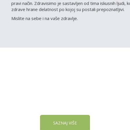
pravi način. Zdravisimo je sastavljen od tima iskusnih ljudi, 
zdrave hrane delatnost po kojoj su postali prepoznatljivi.
Mislite na sebe i na vaše zdravlje.
VOJU PRODAVNICU NA
SAZNAJ VIŠE