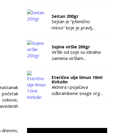
Seitan 200gr
Sejtan je “pšenično
meso” koje je pravlj...
Sojine viršle 200gr
Viršle od soje su idealna
zamena viršlam...
Eterično ulje limun 10ml
Kirkolin
Aktivira i pojačava
nastanak
odbrambene snage org...
a početak
e sokove,
navedenih
a dnevno,