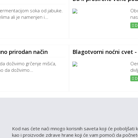
fermentacijom soka od jabuke.
Obo
lima ali je namenjen i...
nas
De
uno prirodan način
Blagotvorni noćni cvet -
a doživimo grčenje mišića,
Oen
o da doživimo...
divl
De
Kod nas ćete naći mnogo korisnih saveta koji će poboljšati k
kao i proizvode zdrave hrane koji će vam pomoći da počnete