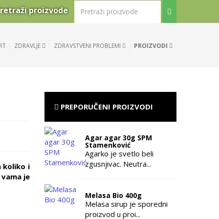
retraži proizvode
RT
ZDRAVLJE
ZDRAVSTVENI PROBLEMI
PROIZVODI
PREPORUČENI PROIZVODI
Agar agar 30g SPM
Stamenković
Agarko je svetlo beli
zgusnjivac. Neutra...
 koliko i
 vama je
Melasa Bio 400g
Melasa sirup je sporedni
proizvod u proi...