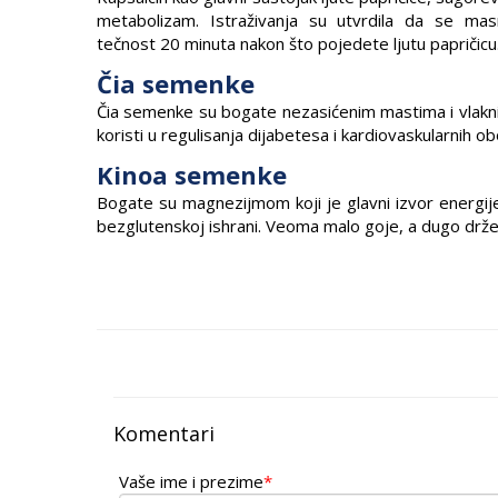
metabolizam. Istraživanja su utvrdila da se ma
tečnost 20 minuta nakon što pojedete ljutu papričicu
Čia semenke
Čia semenke su bogate nezasićenim mastima i vlaknima
koristi u regulisanja dijabetesa i kardiovaskularnih ob
Kinoa semenke
Bogate su magnezijmom koji je glavni izvor energije
bezglutenskoj ishrani. Veoma malo goje, a dugo drže 
Komentari
Vaše ime i prezime
*