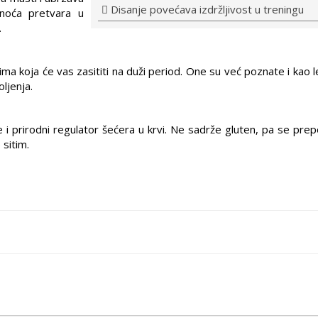
Disanje povećava izdržljivost u treningu
snoća pretvara u
.
 koja će vas zasititi na duži period. One su već poznate i kao le
oljenja.
 i prirodni regulator šećera u krvi. Ne sadrže gluten, pa se prep
sitim.