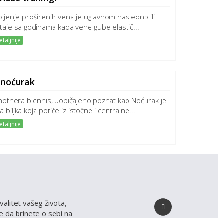
ljenje proširenih vena je uglavnom nasledno ili
taje sa godinama kada vene gube elastič...
taljnije
 noćurak
othera biennis, uobičajeno poznat kao Noćurak je
ja biljka koja potiče iz istočne i centralne...
taljnije
valitet vašeg života,
 da brinete o sebi na