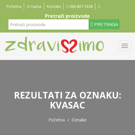
Početna
O nama
Kontakt
066 801 3338
Pretraži proizvode
PRETRAGA
REZULTATI ZA OZNAKU:
KVASAC
Početna
/
Oznake