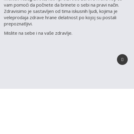
vam pomoći da počnete da brinete o sebi na pravi način.
Zdravisimo je sastavljen od tima iskusnih ljudi, kojima je
veleprodaja zdrave hrane delatnost po kojoj su postali
prepoznatljivi.
Mislite na sebe i na vaše zdravlje.
REGISTRUJ SVOJU