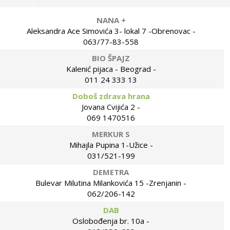
NANA +
Aleksandra Ace Simovića 3- lokal 7 -Obrenovac -
063/77-83-558
BIO ŠPAJZ
Kalenić pijaca - Beograd -
011 24 333 13
Doboš zdrava hrana
Jovana Cvijića 2 -
069 1470516
MERKUR S
Mihajla Pupina 1-Užice -
031/521-199
DEMETRA
Bulevar Milutina Milankovića 15 -Zrenjanin -
062/206-142
DAB
Oslobođenja br. 10a -