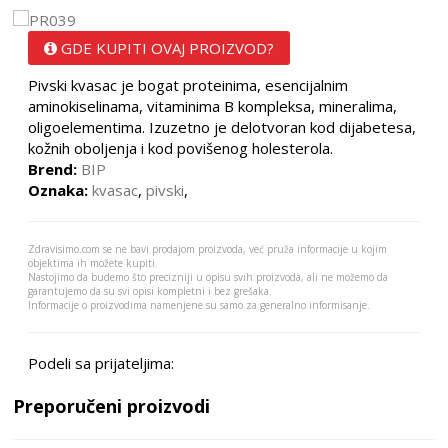
GDE KUPITI OVAJ PROIZVOD?
Pivski kvasac je bogat proteinima, esencijalnim
aminokiselinama, vitaminima B kompleksa, mineralima,
oligoelementima. Izuzetno je delotvoran kod dijabetesa,
kožnih oboljenja i kod povišenog holesterola.
Brend:
BIP
Oznaka:
kvasac
,
pivski
,
Zdravisimo.com se ne bavi prodajom proizvoda, već pruža informacije u kojim
objektima ih možete kupiti.
Nastojimo da budemo što precizniji u opisu svih proizvoda, ali ne možemo da
garantujemo da su svi opisi kompletni i bez grešaka.
Informacije o proizvodima namenjene su samo za generalno informisanje.
Podeli sa prijateljima:
Preporučeni proizvodi