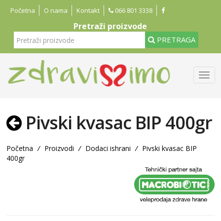
Početna
O nama
Kontakt
066 801 3338
Pretraži proizvode
PRETRAGA
Pivski kvasac BIP 400gr
Početna
/
Proizvodi
/
Dodaci ishrani
/
Pivski kvasac BIP
400gr