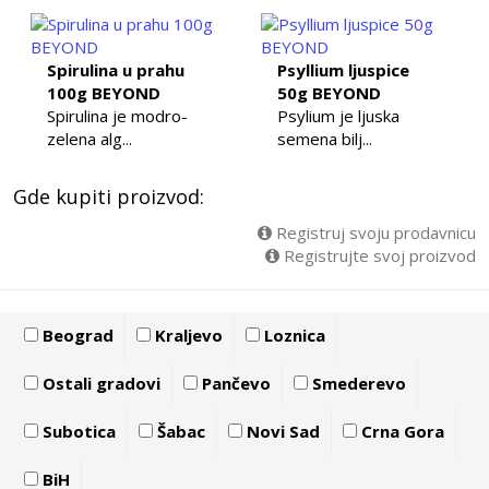
Spirulina u prahu
Psyllium ljuspice
100g BEYOND
50g BEYOND
Spirulina je modro-
Psylium je ljuska
zelena alg...
semena bilj...
Gde kupiti proizvod:
Registruj svoju prodavnicu
Registrujte svoj proizvod
Beograd
Kraljevo
Loznica
Ostali gradovi
Pančevo
Smederevo
Subotica
Šabac
Novi Sad
Crna Gora
BiH