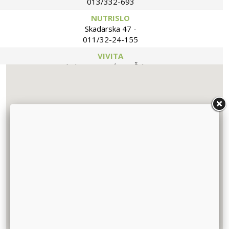
013/332-693
NUTRISLO
Skadarska 47 -
011/32-24-155
VIVITA
Vlade Jovanovića 7 - Šabac -
015 347 464
BILJOTEKA
Kumodraška 42-Beograd -
011/3981-067
BIOMARKET PLUS
Svetogorska 18 - Beograd -
011/323-67-14
DELICIJA
Gandijeva 76a, Beograd -
011/22-85-603
BIO DUĆAN MOJE ZRNO
Ustanička 204a, lok 2 - Beograd -
011/34-74-581