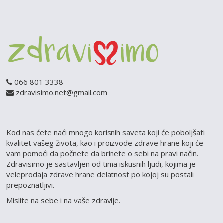
VANILA PLUS
Dušanova 41 -Niš -
018 521 800
MARTINA II
Masarikov trg 17 -
ZID TRADE
Milorada Bandžulića-Beograd -
066 801 3338
011/2407-549
zdravisimo.net@gmail.com
ZLATNA DOLINA
Bulevar Kralja Aleksandra 416-Beograd -
011/28-60-866
Kod nas ćete naći mnogo korisnih saveta koji će poboljšati
NATIVA
kvalitet vašeg života, kao i proizvode zdrave hrane koji će
Bačvanska 11 (Tempo) - Beograd -
vam pomoći da počnete da brinete o sebi na pravi način.
061/294-88-97
Zdravisimo je sastavljen od tima iskusnih ljudi, kojima je
veleprodaja zdrave hrane delatnost po kojoj su postali
prepoznatljivi.
Mislite na sebe i na vaše zdravlje.