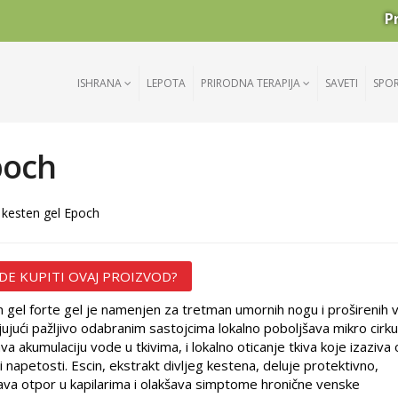
P
ISHRANA
LEPOTA
PRIRODNA TERAPIJA
SAVETI
SPO
poch
 kesten gel Epoch
DE KUPITI OVAJ PROIZVOD?
 gel forte gel je namenjen za tretman umornih nogu i proširenih 
jujući pažljivo odabranim sastojcima lokalno poboljšava mikro cirkul
va akumulaciju vode u tkivima, i lokalno oticanje tkiva koje izaziva
i napetosti. Escin, ekstrakt divljeg kestena, deluje protektivno,
va otpor u kapilarima i olakšava simptome hronične venske