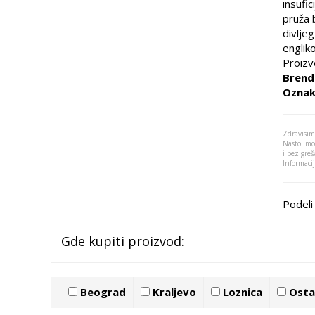
insufi
pruža 
divlje
englik
Proizv
Brend
Oznak
Zdravisim
Nastojimo
i bez greš
Informaci
Podeli 
Gde kupiti proizvod:
Beograd
Kraljevo
Loznica
Ostal