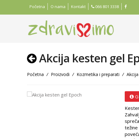
Početna
O nama
Kontakt
066 801 3338
Akcija kesten gel E
Početna
/
Proizvodi
/
Kozmetika i preparati
/
Akcija
G
Kesten
Zahval
spreča
težine 
poveća