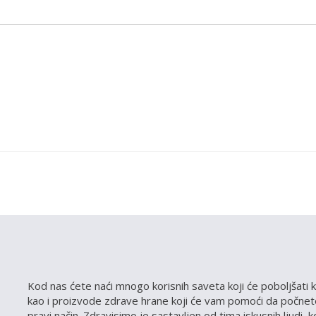
Kod nas ćete naći mnogo korisnih saveta koji će poboljšati k
kao i proizvode zdrave hrane koji će vam pomoći da počnete
pravi način. Zdravisimo je sastavljen od tima iskusnih ljudi, 