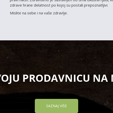
zdrave hrane delatnost po kojoj su postali prepoznatljivi.
Mislite na sebe i na vaše zdravlje.
VOJU PRODAVNICU NA
SAZNAJ VIŠE