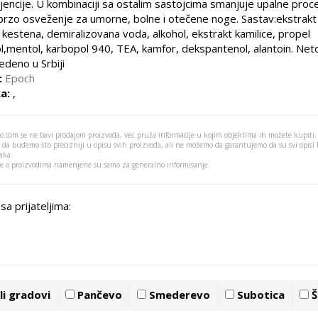
cijencije. U kombinaciji sa ostalim sastojcima smanjuje upalne proc
brzo osveženje za umorne, bolne i otečene noge. Sastav:ekstrakt
g kestena, demiralizovana voda, alkohol, ekstrakt kamilice, propel
ol,mentol, karbopol 940, TEA, kamfor, dekspantenol, alantoin. Net
edeno u Srbiji
:
Epoch
a:
,
o.com se ne bavi prodajom proizvoda, već pruža informacije u kojim objektima ih možete kupiti.
 da budemo što precizniji u opisu svih proizvoda, ali ne možemo da garantujemo da su svi opisi
aka.
je o proizvodima namenjene su samo za generalno informisanje.
sa prijateljima:
i gradovi
Pančevo
Smederevo
Subotica
Š