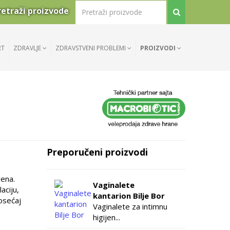
retraži proizvode
RT
ZDRAVLJE
ZDRAVSTVENI PROBLEMI
PROIZVODI
Preporučeni proizvodi
vena.
Vaginalete
aciju,
kantarion Bilje Bor
 osećaj
Vaginalete za intimnu
higijen...