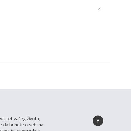
valitet vašeg života,
 da brinete o sebi na
kojima je veleprodaja