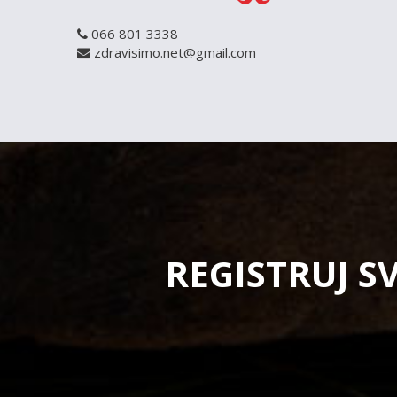
066 801 3338
zdravisimo.net@gmail.com
REGISTRUJ S