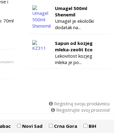
ese i
Umagel 500ml
Shenemil
o: 70ml
Umagel je ekološki
dodatak na...
Sapun od kozjeg
mleka-zeolit Eco
Lekovitost kozjeg
mleka je po...
 kompletni
Registruj svoju prodavnicu
Registrujte svoj proizvod
abac
Novi Sad
Crna Gora
BiH