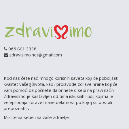
066 801 3338
zdravisimo.net@gmail.com
Kod nas ćete naći mnogo korisnih saveta koji će poboljšati
kvalitet vašeg života, kao i proizvode zdrave hrane koji će
vam pomoći da počnete da brinete o sebi na pravi način.
Zdravisimo je sastavljen od tima iskusnih ljudi, kojima je
veleprodaja zdrave hrane delatnost po kojoj su postali
prepoznatljivi.
Mislite na sebe i na vaše zdravlje.