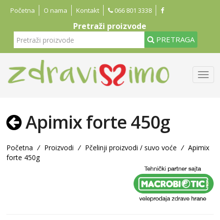
Početna
O nama
Kontakt
066 801 3338
Pretraži proizvode
PRETRAGA
Apimix forte 450g
Početna
/
Proizvodi
/
Pčelinji proizvodi / suvo voće
/
Apimix
forte 450g