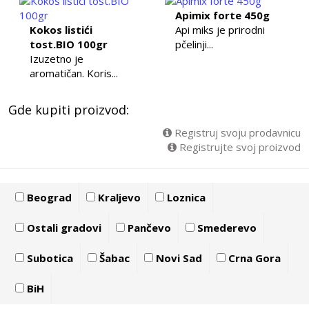
Apimix forte 450g
Kokos listići
Api miks je prirodni
tost.BIO 100gr
pčelinji...
Izuzetno je
aromatičan. Koris...
Gde kupiti proizvod:
Registruj svoju prodavnicu
Registrujte svoj proizvod
Beograd
Kraljevo
Loznica
Ostali gradovi
Pančevo
Smederevo
Subotica
Šabac
Novi Sad
Crna Gora
BiH