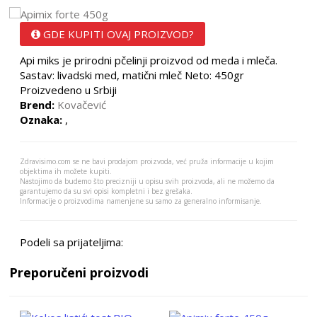
GDE KUPITI OVAJ PROIZVOD?
Api miks je prirodni pčelinji proizvod od meda i mleča.
Sastav: livadski med, matični mleč Neto: 450gr
Proizvedeno u Srbiji
Brend:
Kovačević
Oznaka:
,
Zdravisimo.com se ne bavi prodajom proizvoda, već pruža informacije u kojim
objektima ih možete kupiti.
Nastojimo da budemo što precizniji u opisu svih proizvoda, ali ne možemo da
garantujemo da su svi opisi kompletni i bez grešaka.
Informacije o proizvodima namenjene su samo za generalno informisanje.
Podeli sa prijateljima:
Preporučeni proizvodi