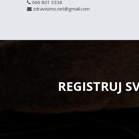
066 801 3338
zdravisimo.net@gmail.com
REGISTRUJ S