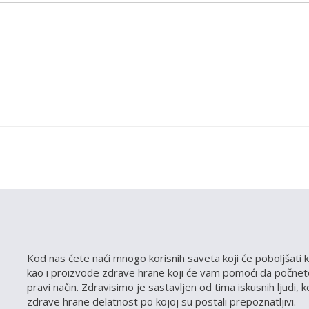
Kod nas ćete naći mnogo korisnih saveta koji će poboljšati k
kao i proizvode zdrave hrane koji će vam pomoći da počnete
pravi način. Zdravisimo je sastavljen od tima iskusnih ljudi, 
zdrave hrane delatnost po kojoj su postali prepoznatljivi.