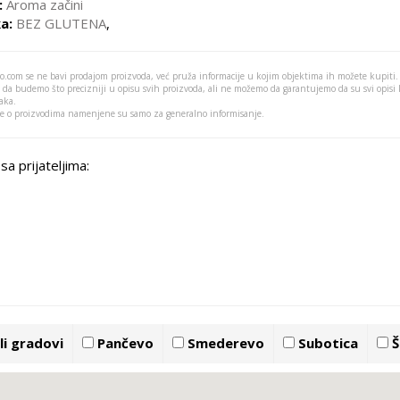
:
Aroma začini
a:
BEZ GLUTENA
,
o.com se ne bavi prodajom proizvoda, već pruža informacije u kojim objektima ih možete kupiti.
 da budemo što precizniji u opisu svih proizvoda, ali ne možemo da garantujemo da su svi opisi
aka.
je o proizvodima namenjene su samo za generalno informisanje.
sa prijateljima:
i gradovi
Pančevo
Smederevo
Subotica
Š