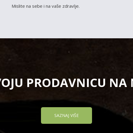
Mislite na sebe i na vaše zdravlje.
VOJU PRODAVNICU NA
SAZNAJ VIŠE