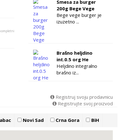
Smesa za burger
200g Bege Vege
Bege vege burger je
izuzetno ...
 kompletni
Brašno heljdino
int.0.5 org He
Heljdino integralno
brašno iz...
Registruj svoju prodavnicu
Registrujte svoj proizvod
abac
Novi Sad
Crna Gora
BiH