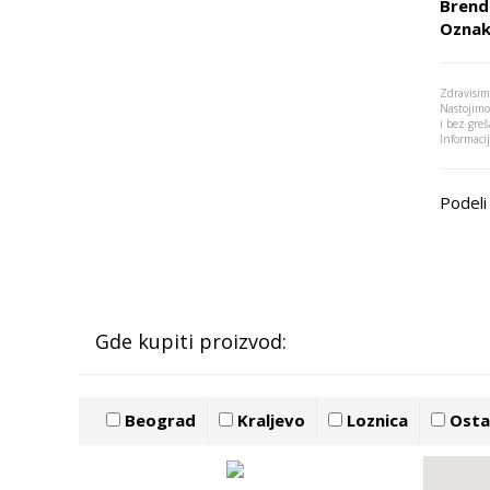
Brend
Oznak
Zdravisim
Nastojimo
i bez greš
Informaci
Podeli 
Gde kupiti proizvod:
Beograd
Kraljevo
Loznica
Ostal