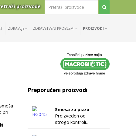
retraži proizvode
RT
ZDRAVLJE
ZDRAVSTVENI PROBLEMI
PROIZVODI
Preporučeni proizvodi
l smeša
Smesa za pizzu
 pri
Proizveden od
strogo kontroli...
ki