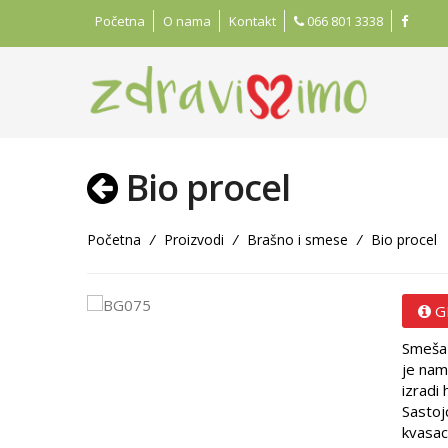
Početna
O nama
Kontakt
066 801 3338
Bio procel
Početna
/
Proizvodi
/
Brašno i smese
/
Bio procel
G
Smeša 
je nam
izradi 
Sastojc
kvasac