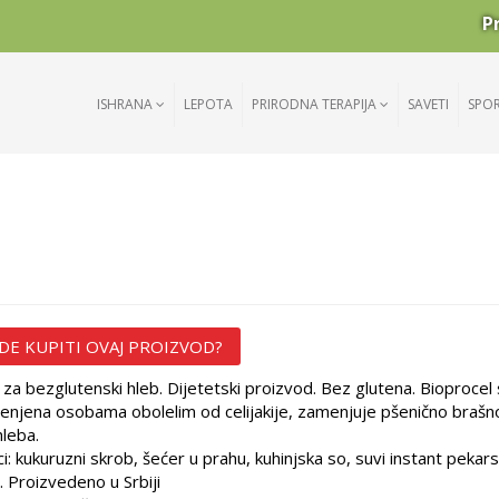
P
ISHRANA
LEPOTA
PRIRODNA TERAPIJA
SAVETI
SPO
DE KUPITI OVAJ PROIZVOD?
za bezglutenski hleb. Dijetetski proizvod. Bez glutena. Bioproce
enjena osobama obolelim od celijakije, zamenjuje pšenično brašno
hleba.
i: kukuruzni skrob, šećer u prahu, kuhinjska so, suvi instant pekars
. Proizvedeno u Srbiji