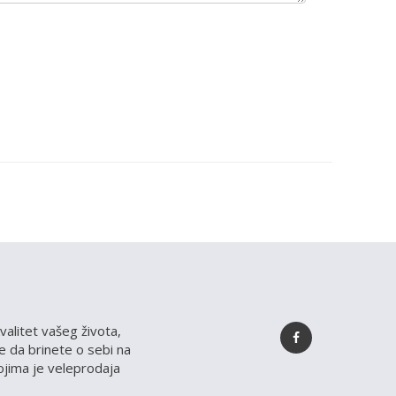
valitet vašeg života,
 da brinete o sebi na
kojima je veleprodaja