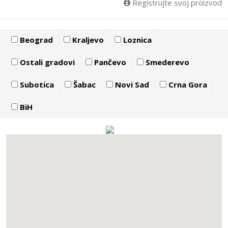
Registrujte svoj proizvod
Beograd
Kraljevo
Loznica
Ostali gradovi
Pančevo
Smederevo
Subotica
Šabac
Novi Sad
Crna Gora
BiH