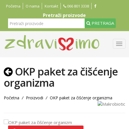
Početna
O nama
Kontakt
066 801 3338
Pretraži proizvode
PRETRAGA
OKP paket za čišćenje
organizma
Početna
/
Proizvodi
/
OKP paket za čišćenje organizma