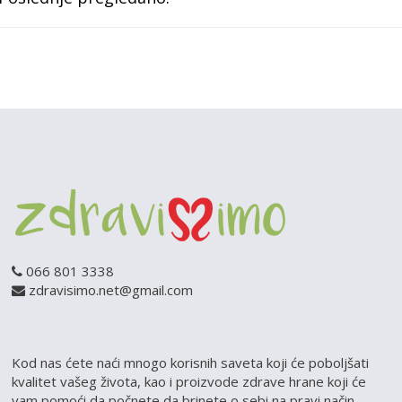
066 801 3338
zdravisimo.net@gmail.com
Kod nas ćete naći mnogo korisnih saveta koji će poboljšati
kvalitet vašeg života, kao i proizvode zdrave hrane koji će
vam pomoći da počnete da brinete o sebi na pravi način.