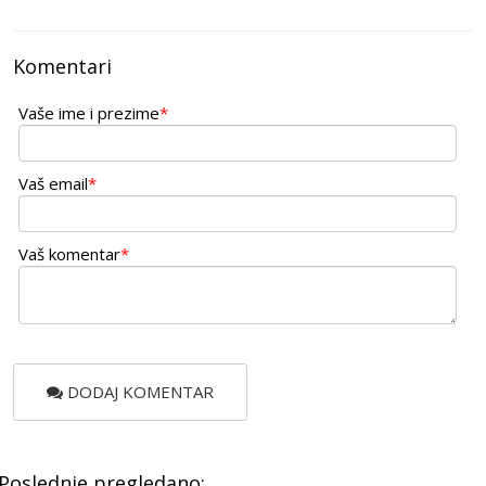
Komentari
Vaše ime i prezime
*
Vaš email
*
Vaš komentar
*
DODAJ KOMENTAR
Poslednje pregledano: