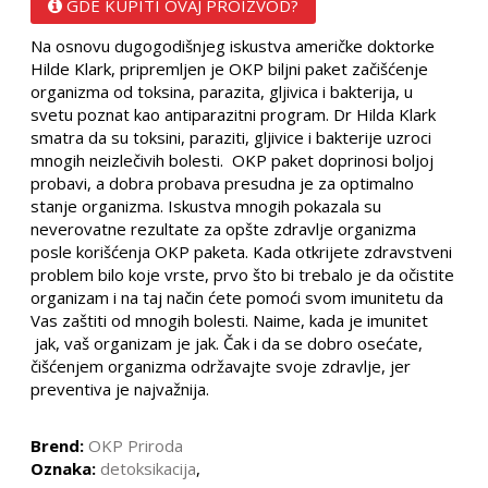
GDE KUPITI OVAJ PROIZVOD?
Na osnovu dugogodišnjeg iskustva američke doktorke
Hilde Klark, pripremljen je OKP biljni paket začišćenje
organizma od toksina, parazita, gljivica i bakterija, u
svetu poznat kao antiparazitni program. Dr Hilda Klark
smatra da su toksini, paraziti, gljivice i bakterije uzroci
mnogih neizlečivih bolesti. OKP paket doprinosi boljoj
probavi, a dobra probava presudna je za optimalno
stanje organizma. Iskustva mnogih pokazala su
neverovatne rezultate za opšte zdravlje organizma
posle korišćenja OKP paketa. Kada otkrijete zdravstveni
problem bilo koje vrste, prvo što bi trebalo je da očistite
organizam i na taj način ćete pomoći svom imunitetu da
Vas zaštiti od mnogih bolesti. Naime, kada je imunitet
jak, vaš organizam je jak. Čak i da se dobro osećate,
čišćenjem organizma održavajte svoje zdravlje, jer
preventiva je najvažnija.
Brend:
OKP Priroda
Oznaka:
detoksikacija
,