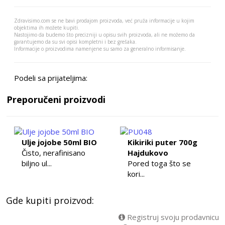
Zdravisimo.com se ne bavi prodajom proizvoda, već pruža informacije u kojim
objektima ih možete kupiti.
Nastojimo da budemo što precizniji u opisu svih proizvoda, ali ne možemo da
garantujemo da su svi opisi kompletni i bez grešaka.
Informacije o proizvodima namenjene su samo za generalno informisanje.
Podeli sa prijateljima:
Preporučeni proizvodi
Ulje jojobe 50ml BIO
Kikiriki puter 700g
Čisto, nerafinisano
Hajdukovo
biljno ul...
Pored toga što se
kori...
Gde kupiti proizvod:
Registruj svoju prodavnicu