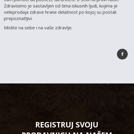
Zdravisimo je sastavljen od tima iskusnih ljudi, kojima je
veleprodaja zdrave hrane delatnost po kojoj su postali
prepoznatljivi.
Mislite na sebe i na vaše zdravlje.
REGISTRUJ SVOJU