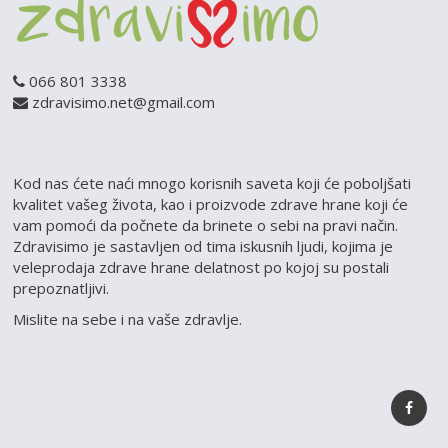
066 801 3338
zdravisimo.net@gmail.com
Kod nas ćete naći mnogo korisnih saveta koji će poboljšati
kvalitet vašeg života, kao i proizvode zdrave hrane koji će
vam pomoći da počnete da brinete o sebi na pravi način.
Zdravisimo je sastavljen od tima iskusnih ljudi, kojima je
veleprodaja zdrave hrane delatnost po kojoj su postali
prepoznatljivi.
Mislite na sebe i na vaše zdravlje.