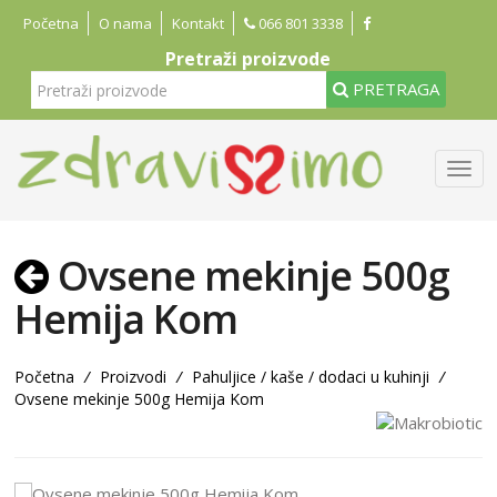
Početna
O nama
Kontakt
066 801 3338
Pretraži proizvode
PRETRAGA
Ovsene mekinje 500g
Hemija Kom
Početna
/
Proizvodi
/
Pahuljice / kaše / dodaci u kuhinji
/
Ovsene mekinje 500g Hemija Kom