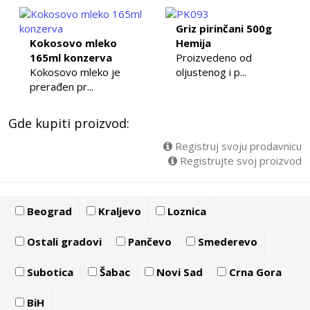
Griz pirinčani 500g
Kokosovo mleko
Hemija
165ml konzerva
Proizvedeno od
Kokosovo mleko je
oljustenog i p...
prerađen pr...
Gde kupiti proizvod:
Registruj svoju prodavnicu
Registrujte svoj proizvod
Beograd
Kraljevo
Loznica
Ostali gradovi
Pančevo
Smederevo
Subotica
Šabac
Novi Sad
Crna Gora
BiH