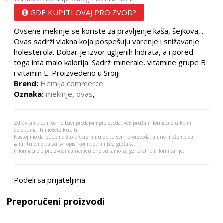
GDE KUPITI OVAJ PROIZVOD?
Ovsene mekinje se koriste za pravljenje kaša, šejkova,...
Ovas sadrži vlakna koja pospešuju varenje i snižavanje
holesterola. Dobar je izvor ugljenih hidrata, a i pored
toga ima malo kalorija. Sadrži minerale, vitamine grupe B
i vitamin E. Proizvedeno u Srbiji
Brend:
Hemija commerce
Oznaka:
mekinje
,
ovas
,
Zdravisimo.com se ne bavi prodajom proizvoda, već pruža informacije u kojim
objektima ih možete kupiti.
Nastojimo da budemo što precizniji u opisu svih proizvoda, ali ne možemo da
garantujemo da su svi opisi kompletni i bez grešaka.
Informacije o proizvodima namenjene su samo za generalno informisanje.
Podeli sa prijateljima:
Preporučeni proizvodi