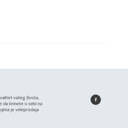
valitet vašeg života,
 da brinete o sebi na
kojima je veleprodaja