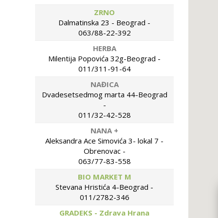
ZRNO
Dalmatinska 23 - Beograd -
063/88-22-392
HERBA
Milentija Popovića 32g-Beograd -
011/311-91-64
NAĐICA
Dvadesetsedmog marta 44-Beograd
-
011/32-42-528
NANA +
Aleksandra Ace Simovića 3- lokal 7 -
Obrenovac -
063/77-83-558
BIO MARKET M
Stevana Hristića 4-Beograd -
011/2782-346
GRADEKS - Zdrava Hrana