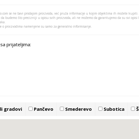
o.com se ne bavi prodajom proizvoda, već pruža informacije u kojim objektima ih možete kupiti.
 da budemo što precizniji u opisu svih proizvoda, ali ne možemo da garantujemo da su svi opisi
aka.
je o proizvodima namenjene su samo za generalno informisanje.
sa prijateljima:
i gradovi
Pančevo
Smederevo
Subotica
Š