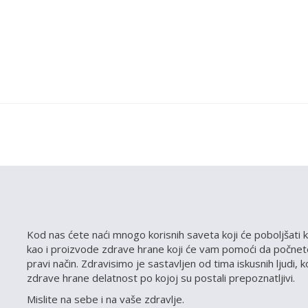
Kod nas ćete naći mnogo korisnih saveta koji će poboljšati k
kao i proizvode zdrave hrane koji će vam pomoći da počnete
pravi način. Zdravisimo je sastavljen od tima iskusnih ljudi, 
zdrave hrane delatnost po kojoj su postali prepoznatljivi.
Mislite na sebe i na vaše zdravlje.