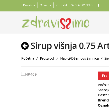
Početna
O nama
Kontakt
066 801 3338
Sirup višnja 0.75 Ar
Početna
/
Proizvodi
/
Napici/Džemovi/Zimnica
/
Sir
G
Voćni 
Sastojc
Paster
Brend
Oznak