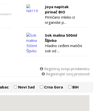
Joya napitak
pirinač BIO
 kompletni
Pirinčano mleko iz
organske p...
Sok malina 500ml
Šljivko
Hladno ceđeni matični
sok od ...
Registruj svoju prodavnicu
Registrujte svoj proizvod
abac
Novi Sad
Crna Gora
BiH