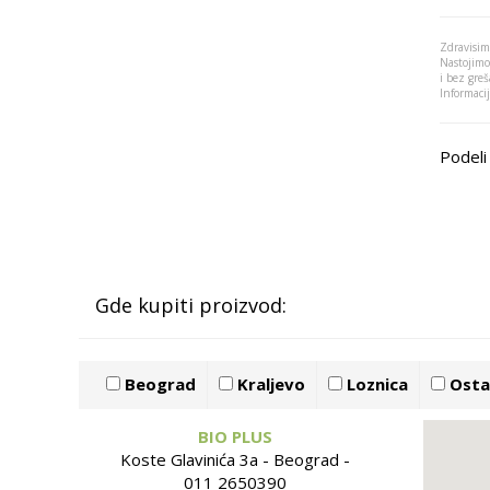
Zdravisim
Nastojimo
i bez greš
Informaci
Podeli 
Gde kupiti proizvod:
Beograd
Kraljevo
Loznica
Ostal
BIO PLUS
Koste Glavinića 3a - Beograd -
011 2650390