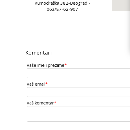
Kumodraška 382-Beograd -
063/87-62-907
ZLATNO ZRNO
Pijaca Banjica lokal 25 - Beograd -
011/39-84-757
Komentari
Vaše ime i prezime
*
Vaš email
*
Vaš komentar
*