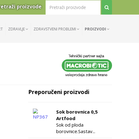
retraži proizvode
RT
ZDRAVLJE
ZDRAVSTVENI PROBLEMI
PROIZVODI
Preporučeni proizvodi
Sok borovnica 0,5
Artfood
Sok od ploda
borovnice.Sastav...