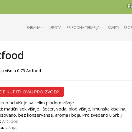
P
ISHRANA
LEPOTA
PRIRODNA TERAPIJA
SAVETI
SPO
tfood
up višnja 0.75 Artfood
DE KUPITI OVAJ PROIZVOD?
sirup od višnje sa celim plodom višnje.
i: matični sok višnje , šećer, voda, plod višnje, limunska kiselina.
izovano, bez konzervansa, aroma i boja. Proizvedeno u Srbiji
:
ArtFood
a:
višnja
,