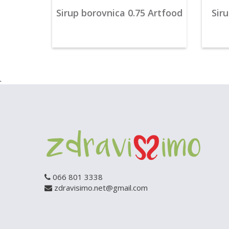
Sirup borovnica 0.75 Artfood
Sir
.
066 801 3338
zdravisimo.net@gmail.com