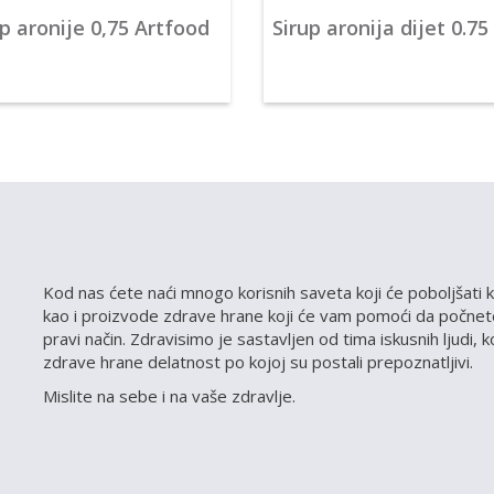
up aronije 0,75 Artfood
Sirup aronija dijet 0.75
Kod nas ćete naći mnogo korisnih saveta koji će poboljšati k
kao i proizvode zdrave hrane koji će vam pomoći da počnete
pravi način. Zdravisimo je sastavljen od tima iskusnih ljudi, 
zdrave hrane delatnost po kojoj su postali prepoznatljivi.
Mislite na sebe i na vaše zdravlje.