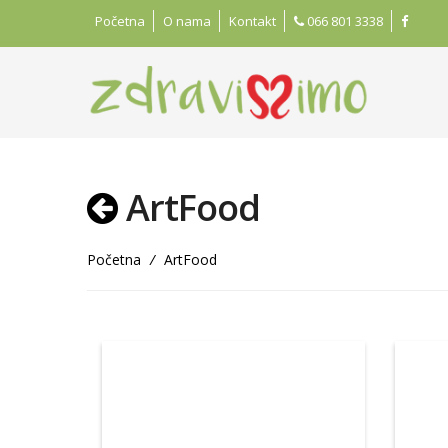
Početna
O nama
Kontakt
066 801 3338
ArtFood
Početna
/
ArtFood