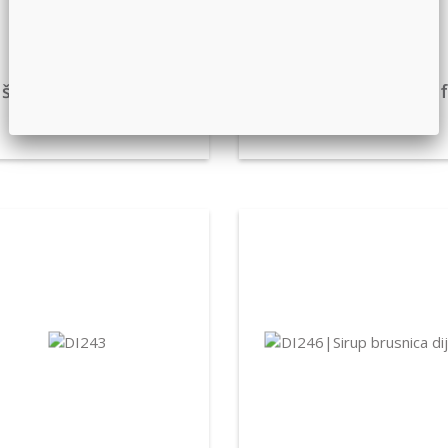
 šipurka dijet 0.75 Artfo
Sirup kupine 0,75 Art