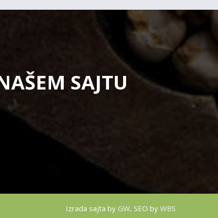
 NAŠEM SAJTU
Izrada sajta by
GW
, SEO by
WBS