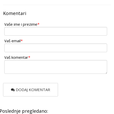
Komentari
Vaše ime i prezime
*
Vaš email
*
Vaš komentar
*
DODAJ KOMENTAR
Poslednje pregledano: