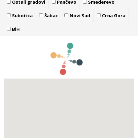
Ostali gradovi
Pančevo
Smederevo
Subotica
Šabac
Novi Sad
Crna Gora
BiH