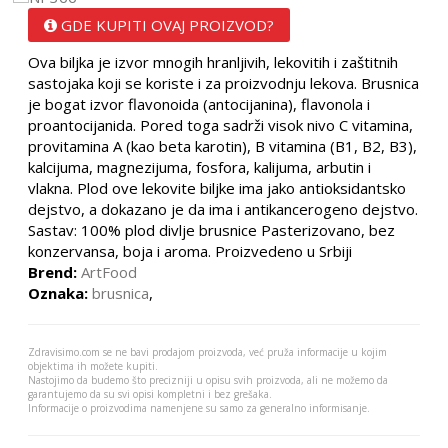
GDE KUPITI OVAJ PROIZVOD?
Ova biljka je izvor mnogih hranljivih, lekovitih i zaštitnih
sastojaka koji se koriste i za proizvodnju lekova. Brusnica
je bogat izvor flavonoida (antocijanina), flavonola i
proantocijanida. Pored toga sadrži visok nivo C vitamina,
provitamina A (kao beta karotin), B vitamina (B1, B2, B3),
kalcijuma, magnezijuma, fosfora, kalijuma, arbutin i
vlakna. Plod ove lekovite biljke ima jako antioksidantsko
dejstvo, a dokazano je da ima i antikancerogeno dejstvo.
Sastav: 100% plod divlje brusnice Pasterizovano, bez
konzervansa, boja i aroma. Proizvedeno u Srbiji
Brend:
ArtFood
Oznaka:
brusnica
,
Zdravisimo.com se ne bavi prodajom proizvoda, već pruža informacije u kojim
objektima ih možete kupiti.
Nastojimo da budemo što precizniji u opisu svih proizvoda, ali ne možemo da
garantujemo da su svi opisi kompletni i bez grešaka.
Informacije o proizvodima namenjene su samo za generalno informisanje.