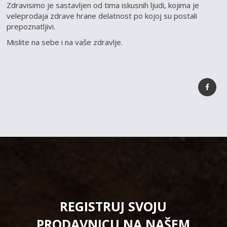
Zdravisimo je sastavljen od tima iskusnih ljudi, kojima je
veleprodaja zdrave hrane delatnost po kojoj su postali
prepoznatljivi.
Mislite na sebe i na vaše zdravlje.
REGISTRUJ SVOJU
PRODAVNICU NA NAŠEM