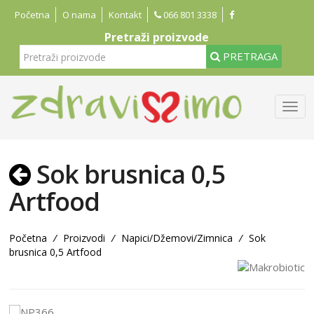
Početna
O nama
Kontakt
066 801 3338
Pretraži proizvode
PRETRAGA
Sok brusnica 0,5
Artfood
Početna
/
Proizvodi
/
Napici/Džemovi/Zimnica
/
Sok
brusnica 0,5 Artfood