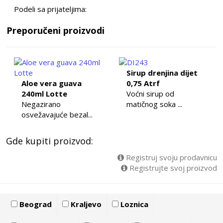
Podeli sa prijateljima:
Preporučeni proizvodi
Sirup drenjina dijet
Aloe vera guava
0,75 Atrf
240ml Lotte
Voćni sirup od
Negazirano
matičnog soka ...
osvežavajuće bezal...
Gde kupiti proizvod:
Registruj svoju prodavnicu
Registrujte svoj proizvod
Beograd
Kraljevo
Loznica