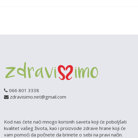
066 801 3338
zdravisimo.net@gmail.com
Kod nas ćete naći mnogo korisnih saveta koji će poboljšati
kvalitet vašeg života, kao i proizvode zdrave hrane koji će
vam pomoći da počnete da brinete o sebi na pravi način.