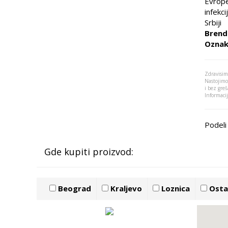
Evrope
infekci
Srbiji
Brend
Oznak
Zdravisim
Nastojimo
i bez greš
Informaci
Podeli 
Gde kupiti proizvod:
Beograd
Kraljevo
Loznica
Ostal