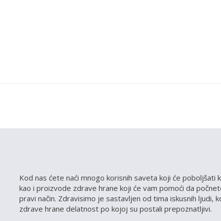
Kod nas ćete naći mnogo korisnih saveta koji će poboljšati k
kao i proizvode zdrave hrane koji će vam pomoći da počnete
pravi način. Zdravisimo je sastavljen od tima iskusnih ljudi, 
zdrave hrane delatnost po kojoj su postali prepoznatljivi.