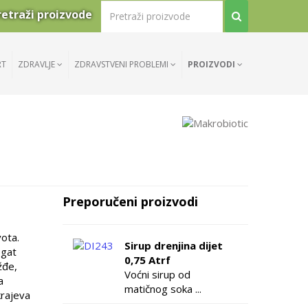
retraži proizvode
RT
ZDRAVLJE
ZDRAVSTVENI PROBLEMI
PROIZVODI
Preporučeni proizvodi
vota.
Sirup drenjina dijet
ogat
0,75 Atrf
žđe,
Voćni sirup od
a
matičnog soka ...
krajeva