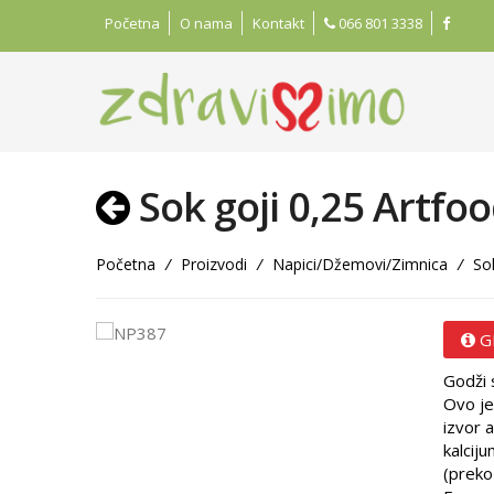
Početna
O nama
Kontakt
066 801 3338
Sok goji 0,25 Artfo
Početna
/
Proizvodi
/
Napici/Džemovi/Zimnica
/
Sok
G
Godži 
Ovo je
izvor 
kalciju
(preko 