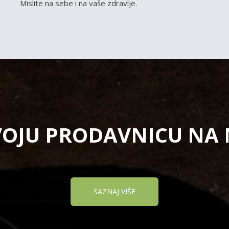
Mislite na sebe i na vaše zdravlje.
VOJU PRODAVNICU NA
SAZNAJ VIŠE