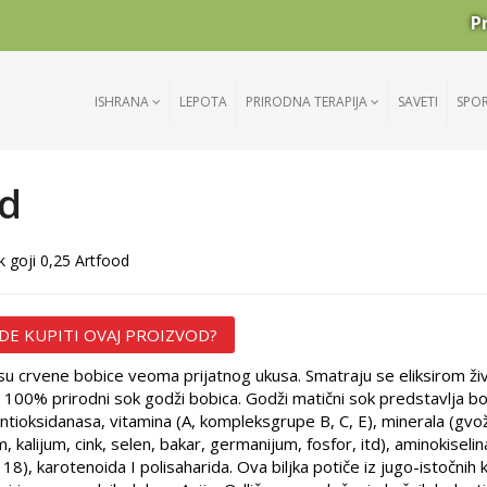
P
ISHRANA
LEPOTA
PRIRODNA TERAPIJA
SAVETI
SPO
od
 goji 0,25 Artfood
DE KUPITI OVAJ PROIZVOD?
su crvene bobice veoma prijatnog ukusa. Smatraju se eliksirom ži
 100% prirodni sok godži bobica. Godži matični sok predstavlja b
antioksidanasa, vitamina (A, kompleksgrupe B, C, E), minerala (gvo
m, kalijum, cink, selen, bakar, germanijum, fosfor, itd), aminokiselin
18), karotenoida I polisaharida. Ova biljka potiče iz jugo-istočnih 