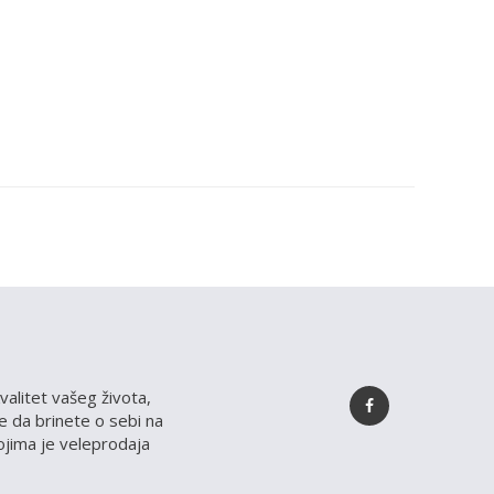
valitet vašeg života,
 da brinete o sebi na
kojima je veleprodaja