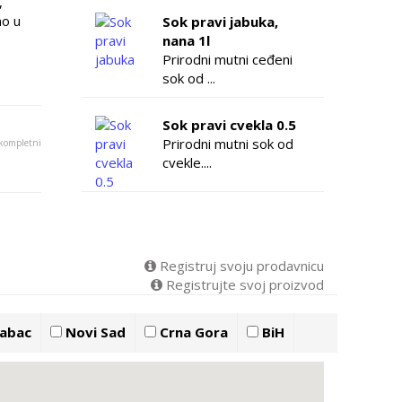
,
no u
Sok pravi jabuka,
nana 1l
Prirodni mutni ceđeni
sok od ...
Sok pravi cvekla 0.5
Prirodni mutni sok od
 kompletni
cvekle....
Registruj svoju prodavnicu
Registrujte svoj proizvod
abac
Novi Sad
Crna Gora
BiH