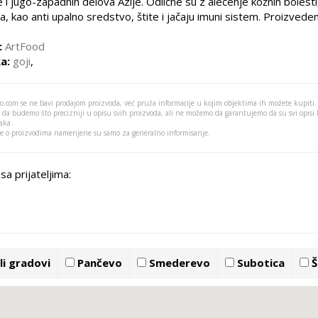
 i jugo-zapadnih delova Azije. Odlične su z alečenje kožnih bolesti
ja, kao anti upalno sredstvo, štite i jačaju imuni sistem. Proizvede
:
ArtFood
a:
goji
,
o.com se ne bavi prodajom proizvoda, već pruža informacije u kojim objektima ih možete kupiti.
 da budemo što precizniji u opisu svih proizvoda, ali ne možemo da garantujemo da su svi opisi
aka.
je o proizvodima namenjene su samo za generalno informisanje.
sa prijateljima:
i gradovi
Pančevo
Smederevo
Subotica
Š