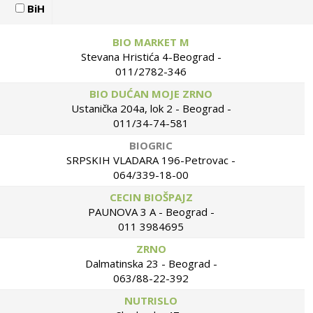
BiH
BIO MARKET M
Stevana Hristića 4-Beograd -
011/2782-346
BIO DUĆAN MOJE ZRNO
Ustanička 204a, lok 2 - Beograd -
011/34-74-581
BIOGRIC
SRPSKIH VLADARA 196-Petrovac -
064/339-18-00
CECIN BIOŠPAJZ
PAUNOVA 3 A - Beograd -
011 3984695
ZRNO
Dalmatinska 23 - Beograd -
063/88-22-392
NUTRISLO