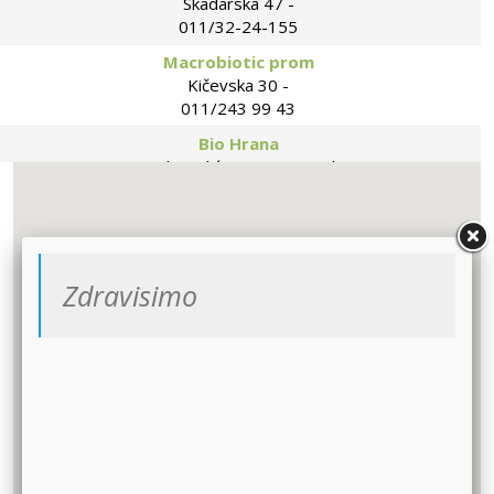
Skadarska 47 -
011/32-24-155
Macrobiotic prom
Kičevska 30 -
011/243 99 43
Bio Hrana
Vojislava Ilića 35 - Beograd -
011/2406-408
SANTOS
Matice srpske 43 Mirijevska pijaca -Beograd -
064 142 18 45
Zdravisimo
ŽUTI SUNCOKRET
Patrisa Lumumbe 71-Beograd -
063/101-83-84
MINI
Braće Srnića 23a - Beograd -
011/747-0507
ČAROBNA BUNDEVA
Takovska 13 -Beograd -