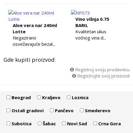
Vino višnja 0.75
Aloe vera nar 240ml
BARIL
Lotte
Kvalitetan ukus
Negazirano
voćnog vina d...
osvežavajuće bezal...
Gde kupiti proizvod:
Registruj svoju prodavnicu
Registrujte svoj proizvod
Beograd
Kraljevo
Loznica
Ostali gradovi
Pančevo
Smederevo
Subotica
Šabac
Novi Sad
Crna Gora