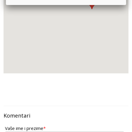
064/149-75-67
BILJOTEKA
Kumodraška 42-Beograd -
011/3981-067
Herbasana
DŽORDŽA VAŠINGTONA 8-10 - Beograd -
011/33-45-879
PRIMED
Vojvode Stepe 120, Beograd -
011/391-01-87
HERBASANA
DŽORDŽA VAŠINGTONA 8-10 - Beograd -
011/33-45-879
STELLA VITA
PEĆSKA BB -Beograd -
Komentari
062/150-33-30
Vaše ime i prezime
*