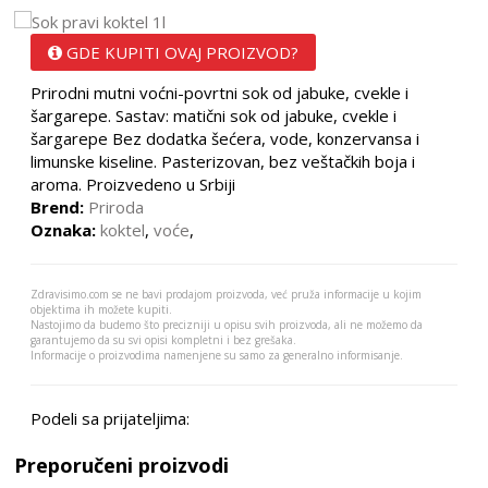
GDE KUPITI OVAJ PROIZVOD?
Prirodni mutni voćni-povrtni sok od jabuke, cvekle i
šargarepe. Sastav: matični sok od jabuke, cvekle i
šargarepe Bez dodatka šećera, vode, konzervansa i
limunske kiseline. Pasterizovan, bez veštačkih boja i
aroma. Proizvedeno u Srbiji
Brend:
Priroda
Oznaka:
koktel
,
voće
,
Zdravisimo.com se ne bavi prodajom proizvoda, već pruža informacije u kojim
objektima ih možete kupiti.
Nastojimo da budemo što precizniji u opisu svih proizvoda, ali ne možemo da
garantujemo da su svi opisi kompletni i bez grešaka.
Informacije o proizvodima namenjene su samo za generalno informisanje.
Podeli sa prijateljima:
Preporučeni proizvodi