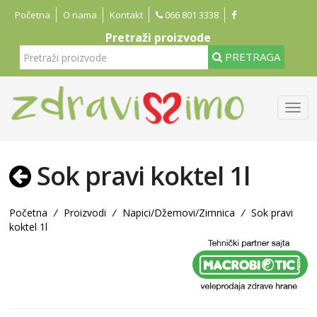
Početna
O nama
Kontakt
066 801 3338
Pretraži proizvode
PRETRAGA
Sok pravi koktel 1l
Početna
/
Proizvodi
/
Napici/Džemovi/Zimnica
/
Sok pravi
koktel 1l