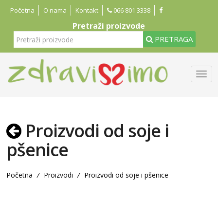
Početna
O nama
Kontakt
066 801 3338
Pretraži proizvode
PRETRAGA
Proizvodi od soje i
pšenice
Početna
/
Proizvodi
/
Proizvodi od soje i pšenice