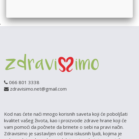
1
2
.
066 801 3338
zdravisimo.net@gmail.com
Kod nas ćete naći mnogo korisnih saveta koji će poboljšati
kvalitet vašeg života, kao i proizvode zdrave hrane koji će
vam pomoći da počnete da brinete o sebi na pravi način.
Zdravisimo je sastavljen od tima iskusnih ljudi, kojima je