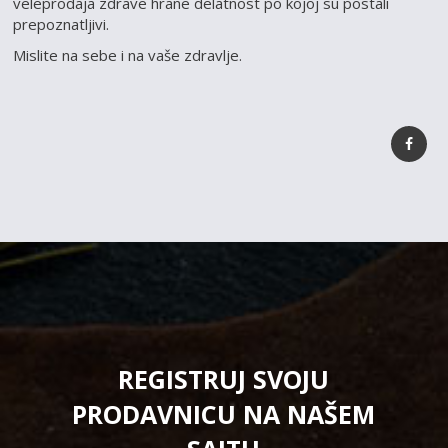
veleprodaja zdrave hrane delatnost po kojoj su postali
prepoznatljivi.
Mislite na sebe i na vaše zdravlje.
REGISTRUJ SVOJU
PRODAVNICU NA NAŠEM