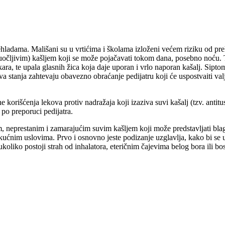
ehladama. Mališani su u vrtićima i školama izloženi većem riziku od pre
 uočljivim) kašljem koji se može pojačavati tokom dana, posebno noću. Tr
ra, te upala glasnih žica koja daje uporan i vrlo naporan kašalj. Siptoma
stanja zahtevaju obavezno obraćanje pedijatru koji će uspostvaiti valjan
korišćenja lekova protiv nadražaja koji izaziva suvi kašalj (tzv. antitu
 po preporuci pedijatra.
, neprestanim i zamarajućim suvim kašljem koji može predstavljati blag 
ućnim uslovima. Prvo i osnovno jeste podizanje uzglavlja, kako bi se u
ukoliko postoji strah od inhalatora, eteričnim čajevima belog bora ili bo