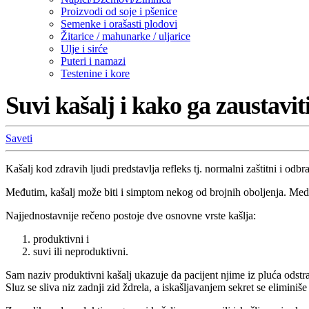
Proizvodi od soje i pšenice
Semenke i orašasti plodovi
Žitarice / mahunarke / uljarice
Ulje i sirće
Puteri i namazi
Testenine i kore
Suvi kašalj i kako ga zaustavit
Saveti
Kašalj kod zdravih ljudi predstavlja refleks tj. normalni zaštitni i od
Međutim, kašalj može biti i simptom nekog od brojnih oboljenja. Medi
Najjednostavnije rečeno postoje dve osnovne vrste kašlja:
produktivni i
suvi ili neproduktivni.
Sam naziv produktivni kašalj ukazuje da pacijent njime iz pluća odstran
Sluz se sliva niz zadnji zid ždrela, a iskašljavanjem sekret se eliminiše