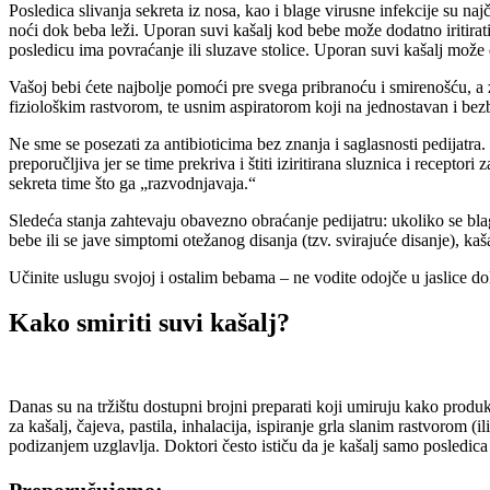
Posledica slivanja sekreta iz nosa, kao i blage virusne infekcije su na
noći dok beba leži. Uporan suvi kašalj kod bebe može dodatno iritirati
posledicu ima povraćanje ili sluzave stolice. Uporan suvi kašalj može 
Vašoj bebi ćete najbolje pomoći pre svega pribranoću i smirenošću, a 
fiziološkim rastvorom, te usnim aspiratorom koji na jednostavan i bez
Ne sme se posezati za antibioticima bez znanja i saglasnosti pedijatra.
preporučljiva jer se time prekriva i štiti iziritirana sluznica i recepto
sekreta time što ga „razvodnjavaja.“
Sledeća stanja zahtevaju obavezno obraćanje pedijatru: ukoliko se bl
bebe ili se jave simptomi otežanog disanja (tzv. svirajuće disanje), ka
Učinite uslugu svojoj i ostalim bebama – ne vodite odojče u jaslice do
Kako smiriti suvi kašalj?
Danas su na tržištu dostupni brojni preparati koji umiruju kako produktiv
za kašalj, čajeva, pastila, inhalacija, ispiranje grla slanim rastvorom
podizanjem uzglavlja. Doktori često ističu da je kašalj samo posledica 