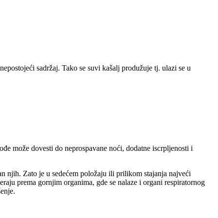
nepostojeći sadržaj. Tako se suvi kašalj produžuje tj. ulazi se u
kođe može dovesti do neprospavane noći, dodatne iscrpljenosti i
n njih. Zato je u sedećem položaju ili prilikom stajanja najveći
omeraju prema gornjim organima, gde se nalaze i organi respiratornog
šenje.