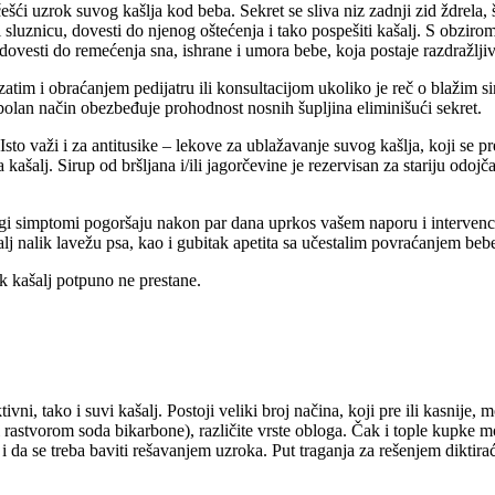
jčešći uzrok suvog kašlja kod beba. Sekret se sliva niz zadnji zid ždrela
 sluznicu, dovesti do njenog oštećenja i tako pospešiti kašalj. S obziro
dovesti do remećenja sna, ishrane i umora bebe, koja postaje razdražljiv
zatim i obraćanjem pedijatru ili konsultacijom ukoliko je reč o blažim 
bolan način obezbeđuje prohodnost nosnih šupljina eliminišući sekret.
 Isto važi i za antitusike – lekove za ublažavanje suvog kašlja, koji se p
ri za kašalj. Sirup od bršljana i/ili jagorčevine je rezervisan za stariju 
agi simptomi pogoršaju nakon par dana uprkos vašem naporu i intervenci
šalj nalik lavežu psa, kao i gubitak apetita sa učestalim povraćanjem beb
k kašalj potpuno ne prestane.
ni, tako i suvi kašalj. Postoji veliki broj načina, koji pre ili kasnije, m
 (ili rastvorom soda bikarbone), različite vrste obloga. Čak i tople kupk
i da se treba baviti rešavanjem uzroka. Put traganja za rešenjem diktira