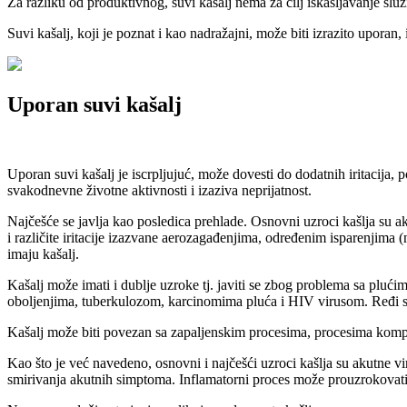
Za razliku od produktivnog, suvi kašalj nema za cilj iskašljavanje sluz
Suvi kašalj, koji je poznat i kao nadražajni, može biti izrazito uporan,
Uporan suvi kašalj
Uporan suvi kašalj je iscrpljujuć, može dovesti do dodatnih iritacija
svakodnevne životne aktivnosti i izaziva neprijatnost.
Najčešće se javlja kao posledica prehlade. Osnovni uzroci kašlja su ak
i različite iritacije izazvane aerozagađenjima, određenim isparenjima 
imaju kašalj.
Kašalj može imati i dublje uzroke tj. javiti se zbog problema sa plući
oboljenjima, tuberkulozom, karcinomima pluća i HIV virusom. Ređi su 
Kašalj može biti povezan sa zapaljenskim procesima, procesima kompresi
Kao što je već navedeno, osnovni i najčešći uzroci kašlja su akutne vi
smirivanja akutnih simptoma. Inflamatorni proces može prouzrokovati d