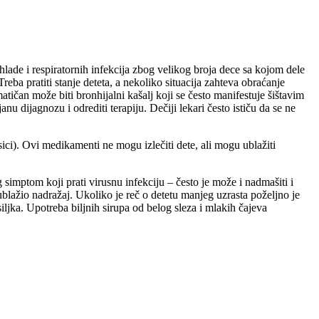
hlade i respiratornih infekcija zbog velikog broja dece sa kojom dele
eba pratiti stanje deteta, a nekoliko situacija zahteva obraćanje
tičan može biti bronhijalni kašalj koji se često manifestuje šištavim
u dijagnozu i odrediti terapiju. Dečiji lekari često ističu da se ne
sici). Ovi medikamenti ne mogu izlečiti dete, ali mogu ublažiti
simptom koji prati virusnu infekciju – često je može i nadmašiti i
blažio nadražaj. Ukoliko je reč o detetu manjeg uzrasta poželjno je
siljka. Upotreba biljnih sirupa od belog sleza i mlakih čajeva