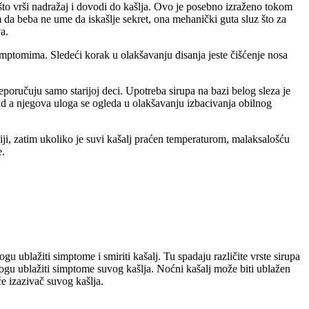
, što vrši nadražaj i dovodi do kašlja. Ovo je posebno izraženo tokom
m da beba ne ume da iskašlje sekret, ona mehanički guta sluz što za
a.
simptomima. Sledeći korak u olakšavanju disanja jeste čišćenje nosa
reporučuju samo starijoj deci. Upotreba sirupa na bazi belog sleza je
odojčad a njegova uloga se ogleda u olakšavanju izbacivanja obilnog
ji, zatim ukoliko je suvi kašalj praćen temperaturom, malaksalošću
e.
ogu ublažiti simptome i smiriti kašalj. Tu spadaju različite vrste sirupa
e mogu ublažiti simptome suvog kašlja. Noćni kašalj može biti ublažen
će izazivač suvog kašlja.