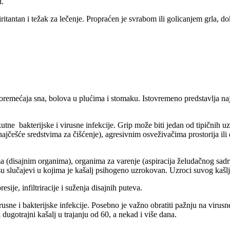
i.
 iritantan i težak za lečenje. Propraćen je svrabom ili golicanjem grla, 
, poremećaja sna, bolova u plućima i stomaku. Istovremeno predstavlja n
utne bakterijske i virusne infekcije. Grip može biti jedan od tipičnih u
(najčešće sredstvima za čišćenje), agresivnim osveživačima prostorija i
ma (disajnim organima), organima za varenje (aspiracija želudačnog sadrž
slučajevi u kojima je kašalj psihogeno uzrokovan. Uzroci suvog kašlja
je, infiltriracije i suženja disajnih puteva.
rusne i bakterijske infekcije. Posebno je važno obratiti pažnju na virus
ugotrajni kašalj u trajanju od 60, a nekad i više dana.