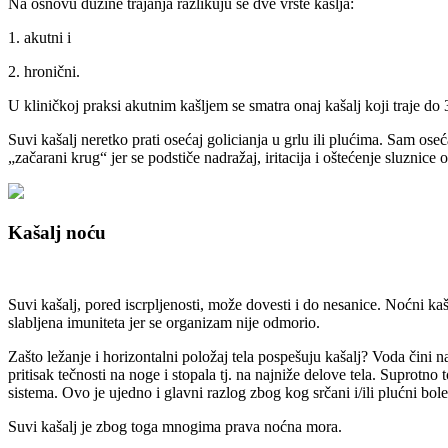
Na osnovu dužine trajanja razlikuju se dve vrste kašlja:
1. akutni i
2. hronični.
U kliničkoj praksi akutnim kašljem se smatra onaj kašalj koji traje do 
Suvi kašalj neretko prati osećaj golicianja u grlu ili plućima. Sam oseć
„začarani krug“ jer se podstiče nadražaj, iritacija i oštećenje sluznice 
Kašalj noću
Suvi kašalj, pored iscrpljenosti, može dovesti i do nesanice. Noćni k
slabljena imuniteta jer se organizam nije odmorio.
Zašto ležanje i horizontalni položaj tela pospešuju kašalj? Voda čini n
pritisak tečnosti na noge i stopala tj. na najniže delove tela. Suprot
sistema. Ovo je ujedno i glavni razlog zbog kog srčani i/ili plućni bol
Suvi kašalj je zbog toga mnogima prava noćna mora.