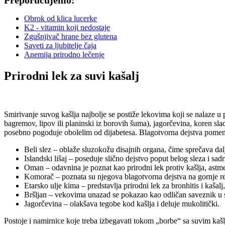
Preporučujemo:
Obrok od klica lucerke
K2 - vitamin koji nedostaje
Zgušnjivač hrane bez glutena
Saveti za ljubitelje čaja
Anemija prirodno lečenje
Prirodni lek za suvi kašalj
Smirivanje suvog kašlja najbolje se postiže lekovima koji se nalaze u p
bagremov, lipov ili planinski iz borovih šuma), jagorčevina, koren slad
posebno pogoduje obolelim od dijabetesa. Blagotvorna dejstva pomenu
Beli slez – oblaže sluzokožu disajnih organa, čime sprečava dalju
Islandski lišaj – poseduje slično dejstvo poput belog sleza i sad
Oman – odavnina je poznat kao prirodni lek protiv kašlja, astme,
Komorač – poznata su njegova blagotvorna dejstva na gornje re
Etarsko ulje kima – predstavlja prirodni lek za bronhitis i kašalj,
Bršljan – vekovima unazad se pokazao kao odličan saveznik u smir
Jagorčevina – olakšava tegobe kod kašlja i deluje mukolitički.
Postoje i namirnice koje treba izbegavati tokom „borbe“ sa suvim kašlje