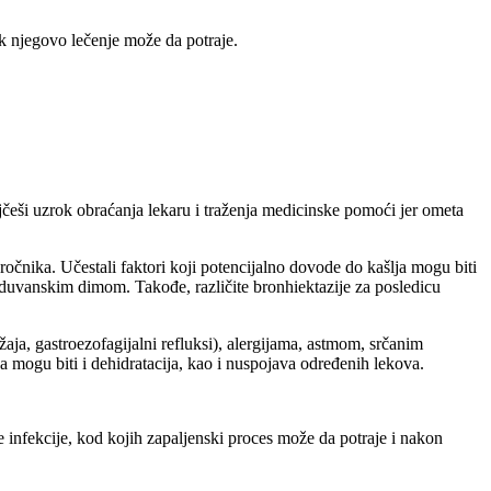
dok njegovo lečenje može da potraje.
ajčeši uzrok obraćanja lekaru i traženja medicinske pomoći jer ometa
zročnika. Učestali faktori koji potencijalno dovode do kašlja mogu biti
li duvanskim dimom. Takođe, različite bronhiektazije za posledicu
aja, gastroezofagijalni refluksi), alergijama, astmom, srčanim
 mogu biti i dehidratacija, kao i nuspojava određenih lekova.
ne infekcije, kod kojih zapaljenski proces može da potraje i nakon