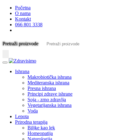
Početna
O nama
Kontakt
066 801 3338
Pretraži proizvode
Ishrana
Makrobiotička ishrana
Mediteranska ishrana
Presna ishrana
Principi zdrave ishrane
Soja - zrno zdravlja
Vegetarijanska ishrana
Voda
Lepota
Prirodna terapija
Biljke kao lek
Homeopatija
Naturologija