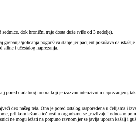
3 sedmice, dok hronični traje dosta duže (više od 3 nedelje).
aj grebanja/golicanja pogoršava stanje jer pacijent pokušava da iskašlje 
od siline i učestalog naprezanja.
ašalj pored dodatnog umora koji je izazvan intenzivnim naprezanjem, ta
ajveći deo našeg tela. Ona je pored ostalog raspoređena u ćelijama i izva
no tome, prilikom ležanja tečnosti u organizmu se „razlivaju“ odnosno p
esnici ne mogu ležati na potpuno ravnom jer se javlja uporan kašalj i gu