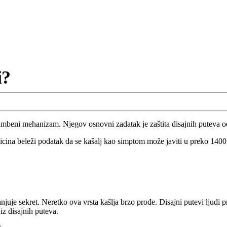
i?
brambeni mehanizam. Njegov osnovni zadatak je zaštita disajnih puteva od
cina beleži podatak da se kašalj kao simptom može javiti u preko 1400 s
juje sekret. Neretko ova vrsta kašlja brzo prođe. Disajni putevi ljudi p
 iz disajnih puteva.