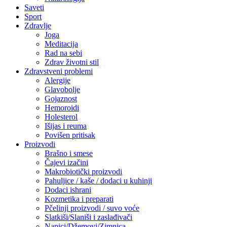
Saveti
Sport
Zdravlje
Joga
Meditacija
Rad na sebi
Zdrav životni stil
Zdravstveni problemi
Alergije
Glavobolje
Gojaznost
Hemoroidi
Holesterol
Išijas i reuma
Povišen pritisak
Proizvodi
Brašno i smese
Čajevi izačini
Makrobiotički proizvodi
Pahuljice / kaše / dodaci u kuhinji
Dodaci ishrani
Kozmetika i preparati
Pčelinji proizvodi / suvo voće
Slatkiši/Slaniši i zaslađivači
Napici/Džemovi/Zimnica