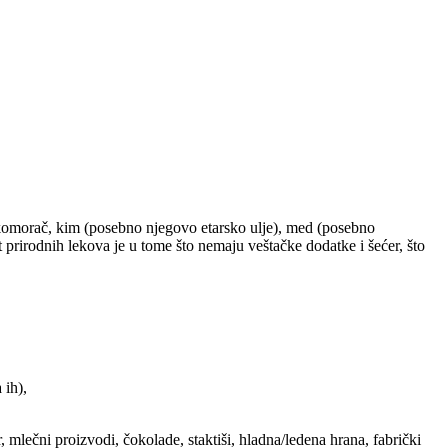
an, komorač, kim (posebno njegovo etarsko ulje), med (posebno
st prirodnih lekova je u tome što nemaju veštačke dodatke i šećer, što
 ih),
, mlečni proizvodi, čokolade, staktiši, hladna/ledena hrana, fabrički