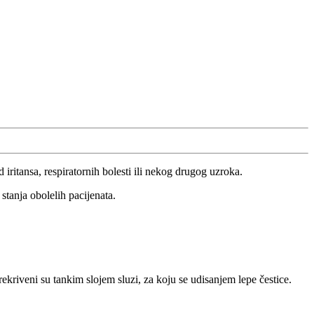
 iritansa, respiratornih bolesti ili nekog drugog uzroka.
tanja obolelih pacijenata.
rekriveni su tankim slojem sluzi, za koju se udisanjem lepe čestice.