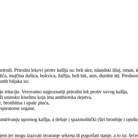
rirodi. Prirodni lekovi protiv kašlja su: beli slez, islandski lišaj, om
ića, majčina dušica, bokvica, žalfija, beli luk, anis, đumbir itd. Predno
tih biljaka su:
 iritaciju. Verovatno najpoznatiji prirodni lek protiv suvog kašlja,
rži uninsku kiselinu koja ima antibiotska dejstva,
 bronhitisa i upale pluća,
spiratorne organe,
ivanju upornog kašlja, a deluje i spazmolitički (širi bronhije i opušta
m jer mogu izazvati stvaranje sekreta ili pogoršati stanje, a to su: šećer