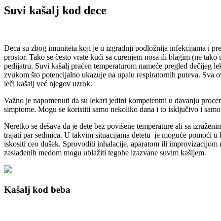
Suvi kašalj kod dece
Deca su zbog imuniteta koji je u izgradnji podložnija infekcijama i pr
prostor. Tako se često vrate kući sa curenjem nosa ili blagim (ne tako
pedijatru. Suvi kašalj praćen temperaturom nameće pregled dečijeg leka
zvukom što potencijalno ukazuje na upalu respiratornih puteva. Sva ova 
leči kašalj već njegov uzrok.
Važno je napomenuti da su lekari jedini kompetentni u davanju procene 
simptome. Mogu se koristiti samo nekoliko dana i to isključivo i samo
Neretko se dešava da je dete bez povišene temperature ali sa izraženim
trajati par sedmica. U takvim situacijama detetu je moguće pomoći u k
iskositi ceo dušek. Sprovoditi inhalacije, aparatom ili improvizacijom 
zaslađenih medom mogu ublažiti tegobe izazvane suvim kašljem.
Kašalj kod beba