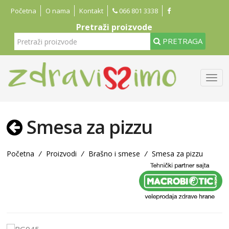
Početna
O nama
Kontakt
066 801 3338
Pretraži proizvode
PRETRAGA
Smesa za pizzu
Početna
/
Proizvodi
/
Brašno i smese
/
Smesa za pizzu