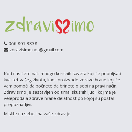
066 801 3338
zdravisimo.net@gmail.com
Kod nas ćete naći mnogo korisnih saveta koji će poboljšati
kvalitet vašeg života, kao i proizvode zdrave hrane koji će
vam pomoći da počnete da brinete o sebi na pravi način.
Zdravisimo je sastavljen od tima iskusnih ljudi, kojima je
veleprodaja zdrave hrane delatnost po kojoj su postali
prepoznatljivi.
Mislite na sebe i na vaše zdravlje.