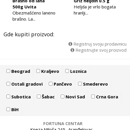
Brašno od lana
Griz heljdin 0.5 g
500g Uvita
Heljda je vrlo bogata
Obezmašćeno laneno
hranlji...
brašno. La...
Gde kupiti proizvod:
Registruj svoju prodavnicu
Registrujte svoj proizvod
Beograd
Kraljevo
Loznica
Ostali gradovi
Pančevo
Smederevo
Subotica
Šabac
Novi Sad
Crna Gora
BiH
FORTUNA CENTAR
Kneza Miloša 245 -Aranđelovac -