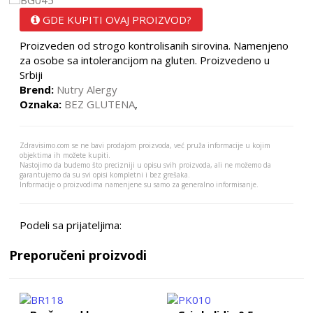
GDE KUPITI OVAJ PROIZVOD?
Proizveden od strogo kontrolisanih sirovina. Namenjeno
za osobe sa intolerancijom na gluten. Proizvedeno u
Srbiji
Brend:
Nutry Alergy
Oznaka:
BEZ GLUTENA
,
Zdravisimo.com se ne bavi prodajom proizvoda, već pruža informacije u kojim
objektima ih možete kupiti.
Nastojimo da budemo što precizniji u opisu svih proizvoda, ali ne možemo da
garantujemo da su svi opisi kompletni i bez grešaka.
Informacije o proizvodima namenjene su samo za generalno informisanje.
Podeli sa prijateljima:
Preporučeni proizvodi