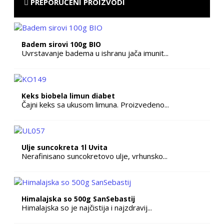
PREPORUČENI PROIZVODI
Badem sirovi 100g BIO
Uvrstavanje badema u ishranu jača imunit...
Keks biobela limun diabet
Čajni keks sa ukusom limuna. Proizvedeno...
Ulje suncokreta 1l Uvita
Nerafinisano suncokretovo ulje, vrhunsko...
Himalajska so 500g SanSebastij
Himalajska so je najčistija i najzdravij...