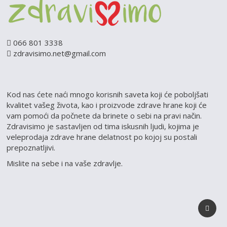
066 801 3338
zdravisimo.net@gmail.com
Kod nas ćete naći mnogo korisnih saveta koji će poboljšati
kvalitet vašeg života, kao i proizvode zdrave hrane koji će
vam pomoći da počnete da brinete o sebi na pravi način.
Zdravisimo je sastavljen od tima iskusnih ljudi, kojima je
veleprodaja zdrave hrane delatnost po kojoj su postali
prepoznatljivi.
Mislite na sebe i na vaše zdravlje.