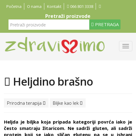
Početna
O nama
Kontakt
066 801 3338
Pretraži proizvode
PRETRAGA
Heljdino brašno
Prirodna terapija
Biljke kao lek
Heljda je biljka koja pripada kategoriji povrća iako je
često smatraju žitaricom. Ne sadrži gluten, ali sadrži
protein koji se jako sličan glutenu pa se u ishrani