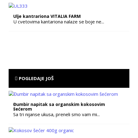
Ulje kantrariona VITALIA FARM
U cvetovima kantariona nalaze se boje ne...
POGLEDAJE JOŠ
Đumbir napitak sa organskim kokosovim
šećerom
Sa tri nijanse ukusa, preneli smo vam mi...