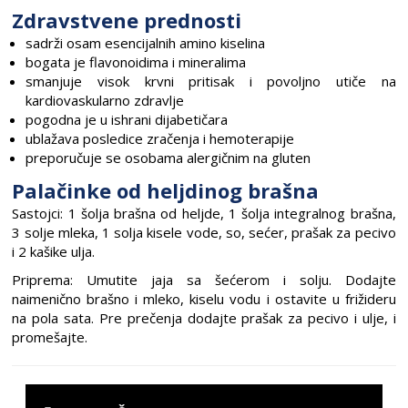
Zdravstvene prednosti
sadrži osam esencijalnih amino kiselina
bogata je flavonoidima i mineralima
smanjuje visok krvni pritisak i povoljno utiče na
kardiovaskularno zdravlje
pogodna je u ishrani dijabetičara
ublažava posledice zračenja i hemoterapije
preporučuje se osobama alergičnim na gluten
Palačinke od heljdinog brašna
Sastojci: 1 šolja brašna od heljde, 1 šolja integralnog brašna,
3 solje mleka, 1 solja kisele vode, so, sećer, prašak za pecivo
i 2 kašike ulja.
Priprema: Umutite jaja sa šećerom i solju. Dodajte
naimenično brašno i mleko, kiselu vodu i ostavite u frižideru
na pola sata. Pre prečenja dodajte prašak za pecivo i ulje, i
promešajte.