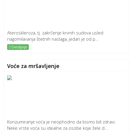
Ateroskleroza, tj. zakrčenje krvnih sudova usled
nagomilavanja štetnih naslaga, jedan je od p...
Detaljnije
Voće za mršavljenje
Konzumiranje voća je neophodno da bismo bili zdravi.
Neke vrste voća su idealne za osobe koje žele d...