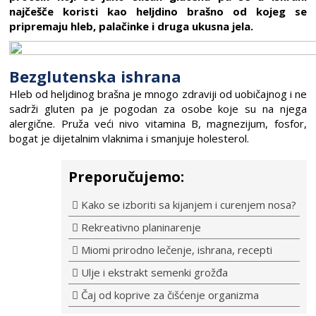
najčešče koristi kao heljdino brašno od kojeg se
pripremaju hleb, palačinke i druga ukusna jela.
Bezglutenska ishrana
Hleb od heljdinog brašna je mnogo zdraviji od uobičajnog i ne
sadrži gluten pa je pogodan za osobe koje su na njega
alergične. Pruža veći nivo vitamina B, magnezijum, fosfor,
bogat je dijetalnim vlaknima i smanjuje holesterol.
Preporučujemo:
Kako se izboriti sa kijanjem i curenjem nosa?
Rekreativno planinarenje
Miomi prirodno lečenje, ishrana, recepti
Ulje i ekstrakt semenki grožđa
Čaj od koprive za čišćenje organizma