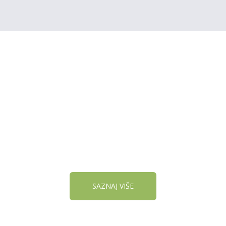
REGISTRUJ SVOJU
PRODAVNICU NA NAŠEM
SAJTU
SAZNAJ VIŠE