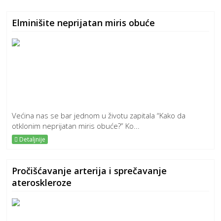
Elminišite neprijatan miris obuće
Većina nas se bar jednom u životu zapitala “Kako da
otklonim neprijatan miris obuće?” Ko...
Detaljnije
Pročišćavanje arterija i sprečavanje
ateroskleroze