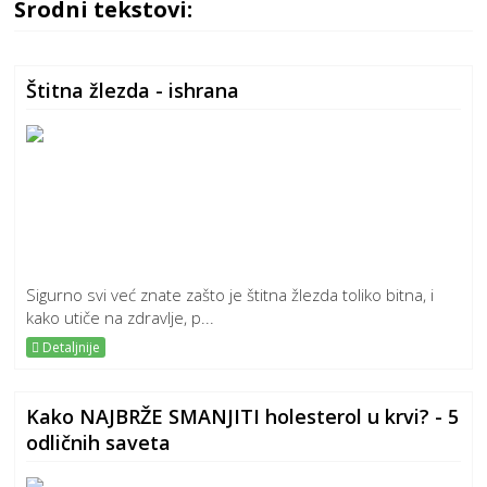
Srodni tekstovi:
Štitna žlezda - ishrana
Sigurno svi već znate zašto je štitna žlezda toliko bitna, i
kako utiče na zdravlje, p...
Detaljnije
Kako NAJBRŽE SMANJITI holesterol u krvi? - 5
odličnih saveta