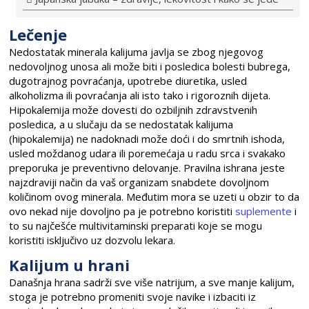
Lečenje
Nedostatak minerala kalijuma javlja se zbog njegovog
nedovoljnog unosa ali može biti i posledica bolesti bubrega,
dugotrajnog povraćanja, upotrebe diuretika, usled
alkoholizma ili povraćanja ali isto tako i rigoroznih dijeta.
Hipokalemija može dovesti do ozbiljnih zdravstvenih
posledica, a u slučaju da se nedostatak kalijuma
(hipokalemija) ne nadoknadi može doći i do smrtnih ishoda,
usled moždanog udara ili poremećaja u radu srca i svakako
preporuka je preventivno delovanje. Pravilna ishrana jeste
najzdraviji način da vaš organizam snabdete dovoljnom
količinom ovog minerala. Međutim mora se uzeti u obzir to da
ovo nekad nije dovoljno pa je potrebno koristiti
suplemente
i
to su najčešće multivitaminski preparati koje se mogu
koristiti isključivo uz dozvolu lekara.
Kalijum u hrani
Današnja hrana sadrži sve više natrijum, a sve manje kalijum,
stoga je potrebno promeniti svoje navike i izbaciti iz