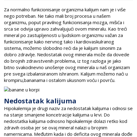
Za normalno funkcionisanje organizma kalijum nam je i više
nego potreban. Ne tako mali broj procesa u našem
organizmu, poput pravilnog funkcionisanja mozga, mišića i
srca se odvija upravo zahvaljujući ovom mineralu. Kao treći
mineral po zastupljenosti u ljudskom organizmu važan za
funkcionisanje kako nervnog tako i kardiovaskulranog
sistema, možemo slobodno reći da je kalijum sinonim za
dobro zdravlje. Nedostatak ovog minerala može da dovede
do brojnih zdravstvenih problema, iz tog razloga je jako
bitno svakodnevno unošenje ovog minerala u naš organizam
pre svega izbalansiranom ishranom. Kalijum možemo naći u
krompiru,bananama i ostalom ukusnom voću i povrću.
Nedostatak kalijuma
Hipokalemija je drugi naziv za nedostatak kalijuma i odnosi se
na stanje smanjene koncetracije kalijuma u krvi. Do
nedostatka kalijuma odnosno hipokalemije dolazi retko kod
zdravih osoba jer se ovaj mineral nalazi u brojnim
namernicama. Međutim kada i do deficita ovog minerala dođe