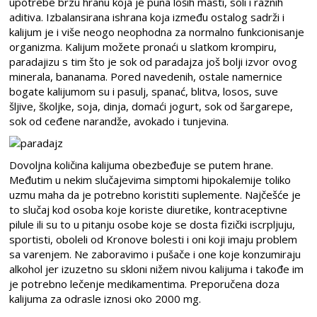
upotrebe brzu hranu koja je puna loših masti, soli i raznih
aditiva. Izbalansirana ishrana koja između ostalog sadrži i
kalijum je i više neogo neophodna za normalno funkcionisanje
organizma. Kalijum možete pronaći u slatkom krompiru,
paradajizu s tim što je sok od paradajza još bolji izvor ovog
minerala, bananama. Pored navedenih, ostale namernice
bogate kalijumom su i pasulj, spanać, blitva, losos, suve
šljive, školjke, soja, dinja, domaći jogurt, sok od šargarepe,
sok od ceđene narandže, avokado i tunjevina.
Dovoljna količina kalijuma obezbeđuje se putem hrane.
Međutim u nekim slučajevima simptomi hipokalemije toliko
uzmu maha da je potrebno koristiti suplemente. Najčešće je
to slučaj kod osoba koje koriste diuretike, kontraceptivne
pilule ili su to u pitanju osobe koje se dosta fizički iscrpljuju,
sportisti, oboleli od Kronove bolesti i oni koji imaju problem
sa varenjem. Ne zaboravimo i pušače i one koje konzumiraju
alkohol jer izuzetno su skloni nižem nivou kalijuma i takođe im
je potrebno lečenje medikamentima. Preporučena doza
kalijuma za odrasle iznosi oko 2000 mg.