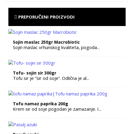
PREPORUČENI PROIZVODI
Sojin maslac 250gr Macrobiotic
Sojin maslac vrhunskog kvaliteta, pogoda...
Tofu- sojin sir 300gr
Tofu sir je “sir od soje”. Odlična je al...
Tofu namaz paprika 200g
Krem sir od soje pogodan je zamazanje. I...