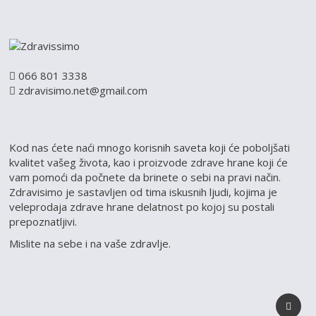
066 801 3338
zdravisimo.net@gmail.com
Kod nas ćete naći mnogo korisnih saveta koji će poboljšati
kvalitet vašeg života, kao i proizvode zdrave hrane koji će
vam pomoći da počnete da brinete o sebi na pravi način.
Zdravisimo je sastavljen od tima iskusnih ljudi, kojima je
veleprodaja zdrave hrane delatnost po kojoj su postali
prepoznatljivi.
Mislite na sebe i na vaše zdravlje.