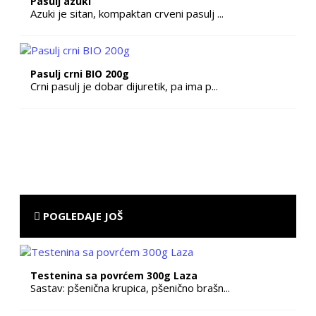
Pasulj azuki
Azuki je sitan, kompaktan crveni pasulj ...
Pasulj crni BIO 200g
Crni pasulj je dobar dijuretik, pa ima p...
POGLEDAJE JOŠ
Testenina sa povrćem 300g Laza
Sastav: pšenična krupica, pšenično brašn...