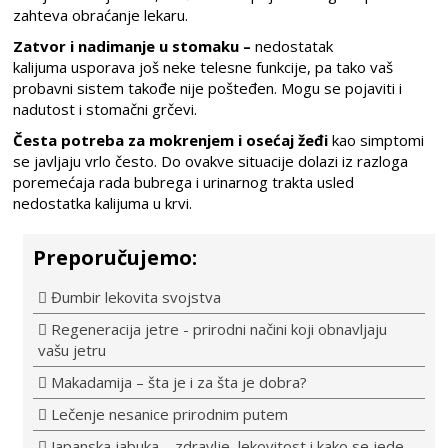
zahteva obraćanje lekaru.
Zatvor i nadimanje u stomaku –
nedostatak
kalijuma
usporava još neke telesne funkcije, pa tako vaš
probavni sistem takođe nije pošteđen. Mogu se pojaviti i
nadutost i stomačni grčevi.
Česta potreba za mokrenjem i osećaj žeđi
kao simptomi
se javljaju vrlo često. Do ovakve situacije dolazi iz razloga
poremećaja rada bubrega i urinarnog trakta usled
nedostatka kalijuma u krvi.
Preporučujemo:
Đumbir lekovita svojstva
Regeneracija jetre - prirodni načini koji obnavljaju
vašu jetru
Makadamija – šta je i za šta je dobra?
Lečenje nesanice prirodnim putem
Japanska jabuka – zdravlje, lekovitost i kako se jede