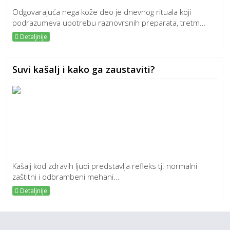
Odgovarajuća nega kože deo je dnevnog rituala koji
podrazumeva upotrebu raznovrsnih preparata, tretm...
Detaljnije
Suvi kašalj i kako ga zaustaviti?
Kašalj kod zdravih ljudi predstavlja refleks tj. normalni
zaštitni i odbrambeni mehani...
Detaljnije