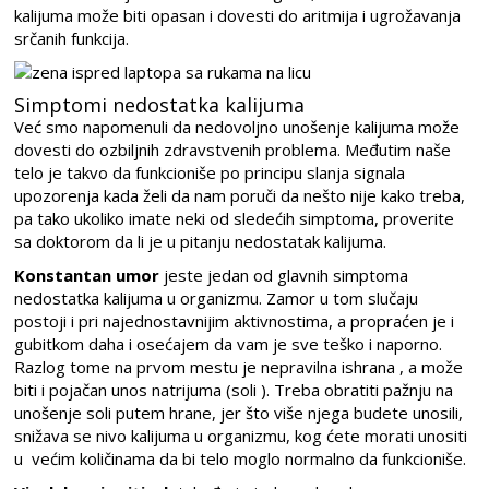
kalijuma može biti opasan i dovesti do aritmija i ugrožavanja
srčanih funkcija.
Simptomi nedostatka kalijuma
Već smo napomenuli da nedovoljno unošenje kalijuma može
dovesti do ozbiljnih zdravstvenih problema. Međutim naše
telo je takvo da funkcioniše po principu slanja signala
upozorenja kada želi da nam poruči da nešto nije kako treba,
pa tako ukoliko imate neki od sledećih simptoma, proverite
sa doktorom da li je u pitanju nedostatak kalijuma.
Konstantan umor
jeste jedan od glavnih simptoma
nedostatka kalijuma u organizmu. Zamor u tom slučaju
postoji i pri najednostavnijim aktivnostima, a propraćen je i
gubitkom daha i osećajem da vam je sve teško i naporno.
Razlog tome na prvom mestu je nepravilna ishrana , a može
biti i pojačan unos natrijuma (soli ). Treba obratiti pažnju na
unošenje soli putem hrane, jer što više njega budete unosili,
snižava se nivo kalijuma u organizmu, kog ćete morati unositi
u većim količinama da bi telo moglo normalno da funkcioniše.