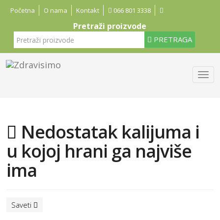
Početna
O nama
Kontakt
066 801 3338
Pretraži proizvode
PRETRAGA
Nedostatak kalijuma i
u kojoj hrani ga najviše
ima
Saveti