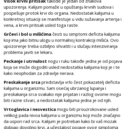
Visok krvni pritisak
takođe je jedan od znakova
upozorenja. Kalijum pomaže u opuštanju krvnih sudova i
pospešuje protok krvi do organa. Nedostatak kalijuma u
konkretnoj situaciji se manifestuje u vidu sužavanja arterija i
vena, a krvni pritisak usled toga raste.
Grčevi i bol u mišićima
česti su simptomi
deficita kalijuma
koji ima jako bitnu ulogu u normalnoj kontrakciji mišića. Ovo
upozorenje treba ozbiljno shvatiti i u slučaju intenziviranja
problema javiti se lekaru.
Peckanje i utrnulost
nogu i ruku takođe jedna je od pojava
koja se može dogoditi usled nedostatka kalijuma koji je i te
kako neophodan za zdravlje nerava.
Preskakanje
srca
predstavlja vrlo čest pokazatelj deficita
kalijuma u organizmu. Sam osećaj ubrzanog lupanja i
preskakanja srca svakako nije prijatan i razlog ovome mogu
biti razne stvari, a nedostatak kalijuma jedna je od njih.
Vrtoglavica i nesvestica
mogu
biti prouzrokovane usled
velikog pada nivoa kalijuma u organizmu koji može značajno
da uspori rad srca. Kalijum je potreban kako bi vaš mozak
dobijao dovoljno krvi, a učestalost pojave ovog simptoma