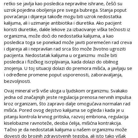
retko se javlja kao posledica nepravilne ishrane, češći su
uzrok pojedina oboljenja pre svega bubrega. Stanja poput
povraćanja i dijareja takođe mogu biti uzrok nedostatka
kalijuma, ali i uzimanje antibiotika i diuretika. Ako pacijent
koristi diuretike, dakle lekove za izbacivanje viška tečnosti iz
organizma, može doći do nedostatka kalijuma, a kao
posledica toga se ponekad može javiti poremećen rad creva
i dijareja ali i nepravilan rad srca što može životno ugroziti
pacijenta. Nedostatak kalijuma u organizmu može biti
posledica i fizičkog iscrpljivanja, kada dolazi do obilnog
znojenja. U toj situaciji dolazi do premora mišića, a javljaju se
i određene promene poput usporenosti, zaboravaljanja,
bezvoljnosti.
Ovaj mineral vrši više uloga u ljudskom organizmu. Svakako
jedna od značajnijih jeste regulacija prenosa nervnih impulsa
kroz organizam, što zapravo dalje omogućava normalan rad
mišića. Pored ovog dejstvo kalijuma se ogleda i kada je u
pitanju kontrola krvnog pritiska, razvoj embriona, regulacija
kiselobazne ravnoteže, deoba ćelija, mišićna kontrakcija.
Tačno je da nedostatak kalijuma u našem organizmu može
dovesti do brojnih zdravstvenih tegoba, ali isto tako višak