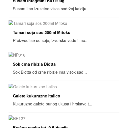
Susam integralni BIO 200g
Susam ima izuzetno visok sadržaj kalciju...
Tamari soja sos 200ml Mitoku
Proizvodi se od soje, izvorske vode i mo...
Sok crna ribizla Biotta
Sok Biotta od crne ribizle ima visok sad...
Galete kukuruzne Italico
Kukuruzne galete punog ukusa i hrskave t...
Brašno spelta int. 0.5 Hemija