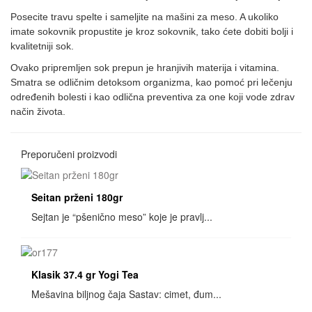
Posecite travu spelte i sameljite na mašini za meso. A ukoliko
imate sokovnik propustite je kroz sokovnik, tako ćete dobiti bolji i
kvalitetniji sok.
Ovako pripremljen sok prepun je hranjivih materija i vitamina.
Smatra se odličnim detoksom organizma, kao pomoć pri lečenju
određenih bolesti i kao odlična preventiva za one koji vode zdrav
način života.
Preporučeni proizvodi
Seitan prženi 180gr
Sejtan je “pšenično meso” koje je pravlj...
Klasik 37.4 gr Yogi Tea
Mešavina biljnog čaja Sastav: cimet, đum...