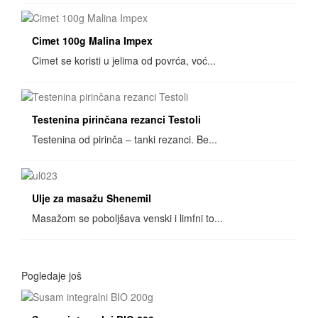
Cimet 100g Malina Impex
Cimet se koristi u jelima od povrća, voć...
Testenina pirinčana rezanci Testoli
Testenina od pirinča – tanki rezanci. Be...
Ulje za masažu Shenemil
Masažom se poboljšava venski i limfni to...
Pogledaje još