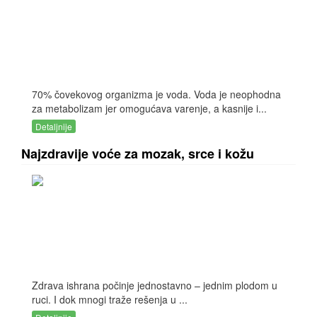
70% čovekovog organizma je voda. Voda je neophodna
za metabolizam jer omogućava varenje, a kasnije i...
Detaljnije
Najzdravije voće za mozak, srce i kožu
Zdrava ishrana počinje jednostavno – jednim plodom u
ruci. I dok mnogi traže rešenja u ...