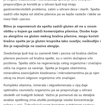
preporučljivo je koristiti je u ishrani ljudi koji imaju
gastroenteroloških problema, zatim u ishrani dece i starih. Spelta
sadrži više lepka od obične pšenice pa se lepše rasteže i lakše se
mesi hleb i pecivo.
Bitno je napomenuti da spelta sadrži gluten ali ne u onom
obliku u kojem ga sadrži komercijalna pšenica. Osobe koje
su alergične na gluten mekog brašna pšenice, mogu koristi
brašno spelte jer je gluten krupnika lako svarljiv, neškodljiv i
što je najvažnije ne izaziva alergije.
Svedočenja ljudi koji su zamenili hleb i peciva od brašna obične
pšenice pecivom od brašna spelte, su u većini slučajeva vrlo
pozitivna. Spelta utiče na regeneraciju celog organizma i značajno
utiče na organe za varenje. Spelta je bogata vitaminima,
mineralima esencijalnim kiselinama i mikroelementima pa je njen
uticaj na imuni odgovor organizma vrlo značajan.
Kompleks vitamina, minerala i oligoelemenata u njoj daje
optimalnu ravnotežu organizmu pa se preporučuje u ishrani
obolelih od malignih bolesti. Važno je pomenuti da su detaljne
analize speltinog zrna utvdile postojanje visoke koncentracije
selena u njoj. Zahvaljujući svom bogatom nutritivnom sastavu