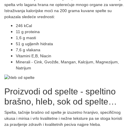
spelta vrlo lagana hrana ne opterećuje mnogo organe za varenje.
Istraživanja kalorijske moći na 200 grama kuvane spelte su
pokazala sledeće vrednosti:
246 kCal
11 g proteina
1,6 g masti
51 g ugljenih hidrata
7,6 g vlakana
Vitamini E,B, Niacin
Minerali - Cink, Gvožđe, Mangan, Kalcijum, Magnezijum,
Natrijum
Proizvodi od spelte - speltino
brašno, hleb, sok od spelte…
Spelta, tačnije brašno od spelte je izuzetno hranjivo, specifičnog
ukusa i mirisa i vrlo kvalitetne i nežne teksture pa se stoga koristi
za pravljenje zdravih i kvalitetnih peciva najpre hleba.