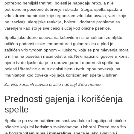
potrebno hemijski tretirati, bolesti je napadaju retko, a nije
potrebno ni posebno đubrenje i obrada. Stoga, spelta spada u
vrlo zdrave namirnice koje organizam vrlo lako usvaja, vari i koje
ne izazivaju alergijske reakcije, bolesti i dodatne probleme sa
varenjem kao što je sve češći slučaj kod obične pšenice.
Spelta jako dobro uspeva na krševitom i siromašnom zemljištu,
odlično podnosi niske temperature i golomrazicu a plod je
zaštićen vrlo tvrdom opnom – ljuskom, koja se pre mlevenja mora
u mlinu na poseban način odstraniti. Neki naučnici govore u korist
njene tvrde ljuske da je to upravo garant otpornosti spelte na
bolesti i štetočine a nutricionisti njenu tvrdu opnu povezuju sa
imunitetom kod čoveka koji jača korišćenjem spelte u ishrani.
Za više korisnih saveta pratite naš sajt
Zdravisimo
.
Prednosti gajenja i korišćenja
spelte
Spelta je po svom nutritivnom sastavu daleko bogatija od obične
pšenice koju mi koristimo svakodnevno u ishrani. Pored toga što
je bogata
vitaminima i mineralima,
spelta je lako svarljiva i