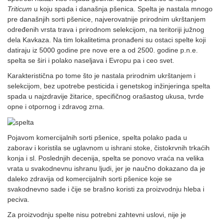
Triticum
u koju spada i današnja pšenica. Spelta je nastala mnogo
pre današnjih sorti pšenice, najverovatnije prirodnim ukrštanjem
određenih vrsta trava i prirodnom selekcijom, na teritoriji južnog
dela Kavkaza. Na tim lokalitetima pronađeni su ostaci spelte koji
datiraju iz 5000 godine pre nove ere a od 2500. godine p.n.e.
spelta se širi i polako naseljava i Evropu pa i ceo svet.
Karakteristična po tome što je nastala prirodnim ukrštanjem i
selekcijom, bez upotrebe pesticida i genetskog inžinjeringa spelta
spada u najzdravije žitarice, specifičnog orašastog ukusa, tvrde
opne i otpornog i zdravog zrna.
Pojavom komercijalnih sorti pšenice, spelta polako pada u
zaborav i koristila se uglavnom u ishrani stoke, čistokrvnih trkaćih
konja i sl. Poslednjih decenija, spelta se ponovo vraća na velika
vrata u svakodnevnu ishranu ljudi, jer je naučno dokazano da je
daleko zdravija od komercijalnih sorti pšenice koje se
svakodnevno sade i čije se brašno koristi za proizvodnju hleba i
peciva.
Za proizvodnju spelte nisu potrebni zahtevni uslovi, nije je