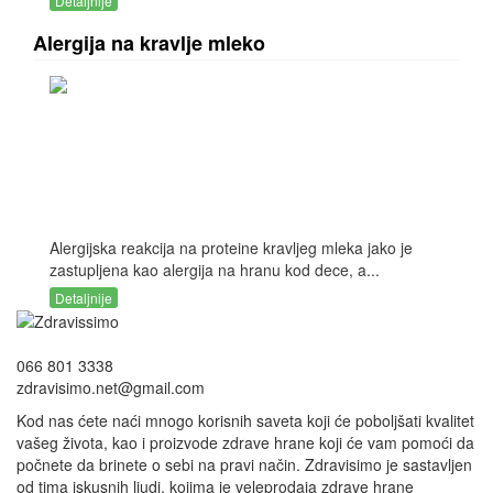
Detaljnije
Alergija na kravlje mleko
Alergijska reakcija na proteine kravljeg mleka jako je
zastupljena kao alergija na hranu kod dece, a...
Detaljnije
066 801 3338
zdravisimo.net@gmail.com
Kod nas ćete naći mnogo korisnih saveta koji će poboljšati kvalitet
vašeg života, kao i proizvode zdrave hrane koji će vam pomoći da
počnete da brinete o sebi na pravi način. Zdravisimo je sastavljen
od tima iskusnih ljudi, kojima je veleprodaja zdrave hrane