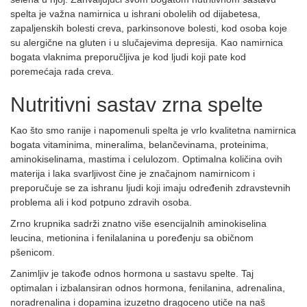
spelta je važna namirnica u ishrani obolelih od dijabetesa,
zapaljenskih bolesti creva, parkinsonove bolesti, kod osoba koje
su alergične na gluten i u slučajevima depresija. Kao namirnica
bogata vlaknima preporučljiva je kod ljudi koji pate kod
poremećaja rada creva.
Nutritivni sastav zrna spelte
Kao što smo ranije i napomenuli spelta je vrlo kvalitetna namirnica
bogata vitaminima, mineralima, belančevinama, proteinima,
aminokiselinama, mastima i celulozom. Optimalna količina ovih
materija i laka svarljivost čine je značajnom namirnicom i
preporučuje se za ishranu ljudi koji imaju određenih zdravstevnih
problema ali i kod potpuno zdravih osoba.
Zrno krupnika sadrži znatno više esencijalnih aminokiselina
leucina, metionina i fenilalanina u poređenju sa običnom
pšenicom.
Zanimljiv je takođe odnos hormona u sastavu spelte. Taj
optimalan i izbalansiran odnos hormona, fenilanina, adrenalina,
noradrenalina i dopamina izuzetno dragoceno utiče na naš