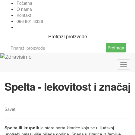
Početna
O nama
Kontakt
066 801 3338
Pretraži proizvode
Pretraga
Spelta - lekovitost i značaj
Saveti
Spelta ili krupnik
je stara sorta žitarice koja se u ljudskoj
upotrebi nalazi više hiljada godina. Spada u žitarice iz familije