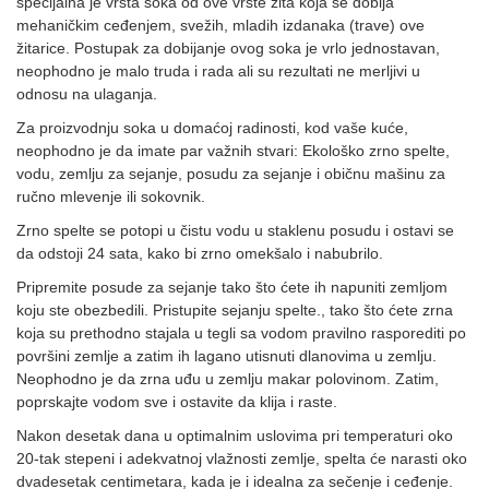
specijalna je vrsta soka od ove vrste žita koja se dobija
mehaničkim ceđenjem, svežih, mladih izdanaka (trave) ove
žitarice. Postupak za dobijanje ovog soka je vrlo jednostavan,
neophodno je malo truda i rada ali su rezultati ne merljivi u
odnosu na ulaganja.
Za proizvodnju soka u domaćoj radinosti, kod vaše kuće,
neophodno je da imate par važnih stvari: Ekološko zrno spelte,
vodu, zemlju za sejanje, posudu za sejanje i običnu mašinu za
ručno mlevenje ili sokovnik.
Zrno spelte se potopi u čistu vodu u staklenu posudu i ostavi se
da odstoji 24 sata, kako bi zrno omekšalo i nabubrilo.
Pripremite posude za sejanje tako što ćete ih napuniti zemljom
koju ste obezbedili. Pristupite sejanju spelte., tako što ćete zrna
koja su prethodno stajala u tegli sa vodom pravilno rasporediti po
površini zemlje a zatim ih lagano utisnuti dlanovima u zemlju.
Neophodno je da zrna uđu u zemlju makar polovinom. Zatim,
poprskajte vodom sve i ostavite da klija i raste.
Nakon desetak dana u optimalnim uslovima pri temperaturi oko
20-tak stepeni i adekvatnoj vlažnosti zemlje, spelta će narasti oko
dvadesetak centimetara, kada je i idealna za sečenje i ceđenje.