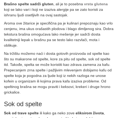
Brašno spelte sadrži gluten
, ali je to posebna
vrsta glutena
koji se lako vari i koji ne izaziva alergije pa se zato koristi za
ishranu ljudi osetljivih na ovaj sastojak.
Aroma ove žitarice je specifična pa je kulinari prepoznaju kao vrlo
cenjenu, ima ukus orašastih plodova i blago dimljenog sira. Dobra
tekstura brašna omogućava lako mešenje jer sadrži dosta
kvalitetniji lepak u brašnu pa se testo lako razvlači, mota i
oblikuje.
Na tržištu možemo naći i dosta gotovih proizvoda od spelte kao
što su makarone od spelte, kore za pitu od spelte, sok od spelte
itd. Takođe, spelta se može koristiti kao zdrava zamena za kafu.
Prepecanjem zrna spelte i pažljivim mlevenjem dobijamo kafu od
spelte koja je pogodna za ljude koji iz nekih razloga ne unose
kofein u organizam ili kojima prava kafa izaziva probleme. Od
speltinog brašna se mogu praviti i keksovi, krekeri i druge hrono
grickalice.
Sok od spelte
Sok od trave spelte
ili kako ga neko zove
eliksirom života
,