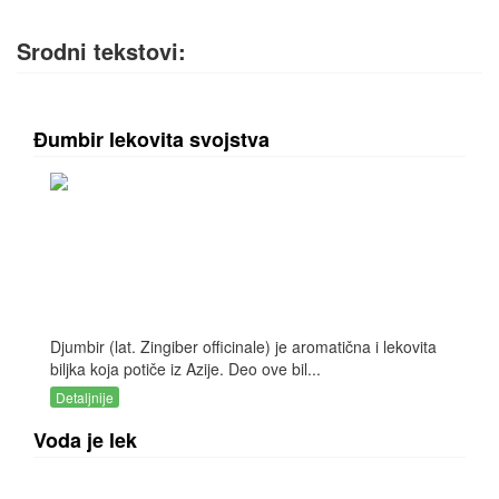
Srodni tekstovi:
Đumbir lekovita svojstva
Djumbir (lat. Zingiber officinale) je aromatična i lekovita
biljka koja potiče iz Azije. Deo ove bil...
Detaljnije
Voda je lek