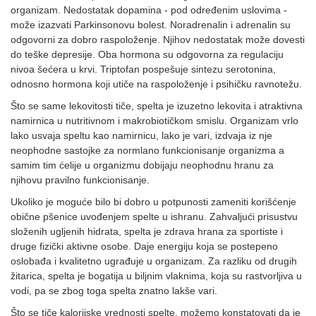
organizam. Nedostatak dopamina - pod određenim uslovima -
može izazvati Parkinsonovu bolest. Noradrenalin i adrenalin su
odgovorni za dobro raspoloženje. Njihov nedostatak može dovesti
do teške depresije. Oba hormona su odgovorna za regulaciju
nivoa šećera u krvi. Triptofan pospešuje sintezu serotonina,
odnosno hormona koji utiče na raspoloženje i psihičku ravnotežu.
Što se same lekovitosti tiče, spelta je izuzetno lekovita i atraktivna
namirnica u nutritivnom i makrobiotičkom smislu. Organizam vrlo
lako usvaja speltu kao namirnicu, lako je vari, izdvaja iz nje
neophodne sastojke za normlano funkcionisanje organizma a
samim tim ćelije u organizmu dobijaju neophodnu hranu za
njihovu pravilno funkcionisanje.
Ukoliko je moguće bilo bi dobro u potpunosti zameniti korišćenje
obične pšenice uvođenjem spelte u ishranu. Zahvaljući prisustvu
složenih ugljenih hidrata, spelta je zdrava hrana za sportiste i
druge fizički aktivne osobe. Daje energiju koja se postepeno
oslobađa i kvalitetno ugrađuje u organizam. Za razliku od drugih
žitarica, spelta je bogatija u biljnim vlaknima, koja su rastvorljiva u
vodi, pa se zbog toga spelta znatno lakše vari.
Što se tiče kalorijske vrednosti spelte, možemo konstatovati da je