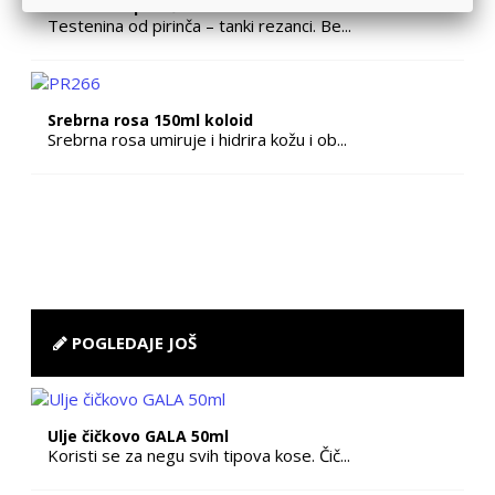
Testenina pirinčana rezanci Testoli
Testenina od pirinča – tanki rezanci. Be...
Srebrna rosa 150ml koloid
Srebrna rosa umiruje i hidrira kožu i ob...
POGLEDAJE JOŠ
Ulje čičkovo GALA 50ml
Koristi se za negu svih tipova kose. Čič...