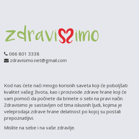
066 801 3338
zdravisimo.net@gmail.com
Kod nas ćete naći mnogo korisnih saveta koji će poboljšati
kvalitet vašeg života, kao i proizvode zdrave hrane koji će
vam pomoći da počnete da brinete o sebi na pravi način.
Zdravisimo je sastavljen od tima iskusnih ljudi, kojima je
veleprodaja zdrave hrane delatnost po kojoj su postali
prepoznatljivi.
Mislite na sebe i na vaše zdravlje.