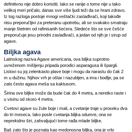
definitivno nije dobro koristiti. Iako se ranije o tome nije u tako
velikoj meri pričalo, danas sve više ljudi teži da se hrani zdravo.
Iz tog razloga postoje mnogi veštački zaslađivači, koji takođe
nisu preporučljivi za preteranu upotrebu, ali se svakako smatraju
manje štetnim od rafinisanih šećera. Sledeće što se sve češće
preporučuje jesu prirodni zaslađivači, a jedan od njih je i sirup od
agave.
Biljka agava
Latinskog naziva Agave americana, ova biljka suprotno
uvreženom mišljenju pripada porodici asparagusa ili špargli.
Listovi su joj zelenkasto plave boje i mogu da narastu do čak 2
m u dužinu. Njihov vrh je oštar i nazubljen, a ima i bodlje, pa se
zato često agava meša sa kaktusom.
Širina ove biljke može da bude čak do 4 metra, a neretko raste i
u visinu od skoro 4 metra.
Cvetovi agave su žute boje i mali, a cvetanje traje u proseku dva
do tri meseca. Iako posle cvetanja biljka odumre, ona se
neprekidno širi, zahvaljujući tome rađa mlade biljke.
Baš zato što je poznata kao medonosna biljka, ona je vrlo