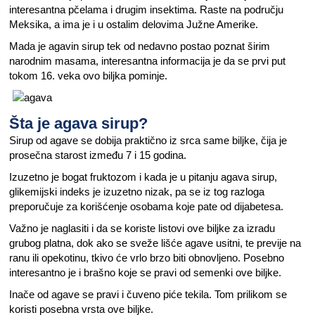
interesantna pčelama i drugim insektima. Raste na području
Meksika, a ima je i u ostalim delovima Južne Amerike.
Mada je agavin sirup tek od nedavno postao poznat širim
narodnim masama, interesantna informacija je da se prvi put
tokom 16. veka ovo biljka pominje.
Šta je agava sirup?
Sirup od agave se dobija praktično iz srca same biljke, čija je
prosečna starost između 7 i 15 godina.
Izuzetno je bogat fruktozom i kada je u pitanju agava sirup,
glikemijski indeks je izuzetno nizak, pa se iz tog razloga
preporučuje za korišćenje osobama koje pate od dijabetesa.
Važno je naglasiti i da se koriste listovi ove biljke za izradu
grubog platna, dok ako se sveže lišće agave usitni, te previje na
ranu ili opekotinu, tkivo će vrlo brzo biti obnovljeno. Posebno
interesantno je i brašno koje se pravi od semenki ove biljke.
Inače od agave se pravi i čuveno piće tekila. Tom prilikom se
koristi posebna vrsta ove biljke.