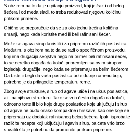
S obzirom na to da je u pitanju proizvod, koji je čak i od belog
šećera i od meda slađi, to treba redukovati njegovu količinu
prilikom primene.
Obično se preporučuje da se za oko jednu trećinu količina
smanji, nego kada koristite med ili beli rafinisani šećer.
Može se agava sirup koristiti i za pripremu različitih poslastica.
Međutim, s obzirom na to da se radi o specifičnom proizvodu,
koji ima drugačija svojstva nego na primer beli rafinisani šećer,
to se neretko događa da kolači pripremljeni sa ovim sirupom
izgledaju drugačije, nego kada se pripremaju sa belim šećerom.
Da biste izbegli da vaša poslastica brže dobije rumenu boju,
potrebno je da prilagodite temperaturu rerne.
Zbog svoje strukture, sirup od agave utiče i na ukus poslastica,
ali i na njihovu strukturu. Tako se vrlo često događa da kolači,
odnosno torte ili bilo koje druge poslastice koje uključuju i sirup
od agave ne budu onako kompaktne i hrskave, kao one koje se
pripremaju uz dodatak rafinisanog belog šećera. Ipak, isprobajte
različite recepte koji uključuju i agavin sirup, pa ćete vrlo brzo
shvatiti šta je potrebno da promenite prilikom pripreme.