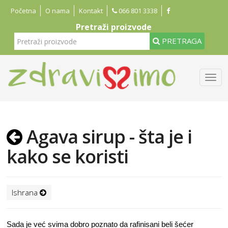
Početna
O nama
Kontakt
066 801 3338
Pretraži proizvode
PRETRAGA
Agava sirup - šta je i
kako se koristi
Ishrana
Sada je već svima dobro poznato da rafinisani beli šećer