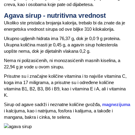
creva, kao i osobama koje pate od dijabetesa.
Agava sirup - nutritivna vrednost
Ukoliko ste pristalica brojanja kalorija, trebalo bi da znate da je
energetska vrednost sirupa od ove biljke 310 kilokalorija.
Ukupno ugljenih hidrata ima 76,37 g, dok je 0,0 9 g proteina.
Ukupna količina masti je 0,45 g, a agavin sirup holesterola
uopšte nema, dok je dijetalnih vlakana 0,2 g.
Nema ni polizasićenih, ni monozasićenih masnih kiselina, a
22,94 g je vode u ovom sirupu.
Prisutne su i značajne količine vitamina i to najviše vitamina C,
koga ima 17 miligrama, a prisutne su i određene količine
vitamina B1, B2, B3, B6 i B9, kao i vitamina E i A, ali i vitamina
K.
Sirup od agave sadrži i neznatne količine gvožđa,
magnezijuma
i kalcijuma, kao i natrijuma, fosfora i kalijuma, a takođe i
mangana, bakra i cinka, te selena.