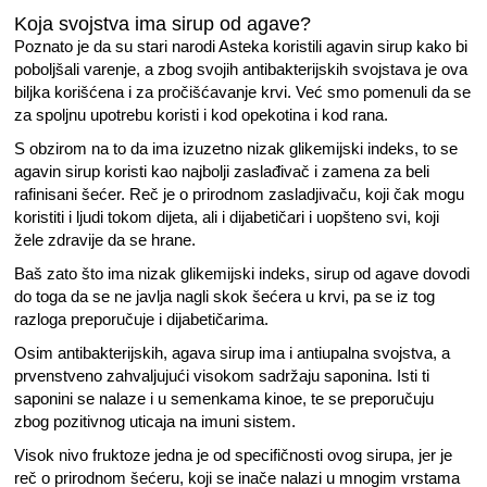
Koja svojstva ima sirup od agave?
Poznato je da su stari narodi Asteka koristili agavin sirup kako bi
poboljšali varenje, a zbog svojih antibakterijskih svojstava je ova
biljka korišćena i za pročišćavanje krvi. Već smo pomenuli da se
za spoljnu upotrebu koristi i kod opekotina i kod rana.
S obzirom na to da ima izuzetno nizak glikemijski indeks, to se
agavin sirup koristi kao najbolji zaslađivač i zamena za beli
rafinisani šećer. Reč je o prirodnom zasladjivaču, koji čak mogu
koristiti i ljudi tokom dijeta, ali i dijabetičari i uopšteno svi, koji
žele zdravije da se hrane.
Baš zato što ima nizak glikemijski indeks, sirup od agave dovodi
do toga da se ne javlja nagli skok šećera u krvi, pa se iz tog
razloga preporučuje i dijabetičarima.
Osim antibakterijskih, agava sirup ima i antiupalna svojstva, a
prvenstveno zahvaljujući visokom sadržaju saponina. Isti ti
saponini se nalaze i u semenkama kinoe, te se preporučuju
zbog pozitivnog uticaja na imuni sistem.
Visok nivo fruktoze jedna je od specifičnosti ovog sirupa, jer je
reč o prirodnom šećeru, koji se inače nalazi u mnogim vrstama