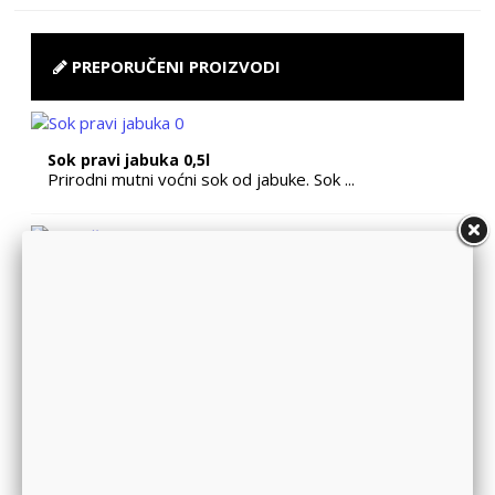
PREPORUČENI PROIZVODI
Sok pravi jabuka 0,5l
Prirodni mutni voćni sok od jabuke. Sok ...
Pirinač mix BIO 200g
Organski proizvod.Pirinač je extra kvali...
Ulje rastavića 100ml
Ulje rastavića je dobro za popravljenje ...