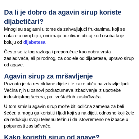
Da li je dobro da agavin sirup koriste
dijabetičari?
Mnogi su saglasni u tome da zahvaljujući fruktanima, koji se
nalaze u ovoj biljci, oni imaju pozitivan uticaj kod osoba koje
boluju od
dijabetesa
.
Često se iz tog razloga i preporučuje kao dobra vrsta
zaslađivača, ali prirodnog, za obolele od dijabetesa, upravo sirup
od agave.
Agavin sirup za mršavljenje
Poznato je da restriktivne dijete i te kako utiču na zdravlje ljudi.
Većina njih u osnovi podrazumeva izbacivanje iz upotrebe
industrijskog šećera, pa i veštačkih zaslađivača.
U tom smislu agavin sirup može biti odlična zamena za beli
šećer, a mogu ga koristiti i ljudi koji su na dijeti, odnosno koji žele
da redukuju svoju telesnu težinu i da istovremeno ne izbace u
potpunosti zaslađivače.
Kako koristiti sirup od agave?