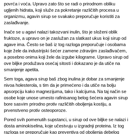
povrća i voća. Upravo zato što se radi o prirodnom obliku
ugljenih hidrata, koji služe za pokretanje različitih procesa u
organizmu, agavin sirup se svakako preporučuje koristiti za
zaslađivanje.
Inače se u agavi nalazi takozvani inulin, što je složeni oblik
fruktoze, a upravo on je zaslužan za slatkast ukus koji sirup od
agave ima. Često se baš iz tog razloga preporučuje i osobama
koje žele da industrijski šećer zamene zdravijim zaslađivačem,
a posebno onima koji žele da izgube kilograme. Upravo sirup od
ove biljke produžava osećaj sitosti i dokazano je da utiče na
smanjenje apetita.
Sem toga, agava sirup baš zbog inulina je dobar za smanjenje
nivoa holesterola, s tim da je primećeno i da utiče na bolju
apsorpciju kako magnezijuma, tako i kalcijuma. Na taj način se
osobe koje unose umesto rafinisanog belog šećera agavin sirup
bore sasvim prirodno protiv različitih oboljenja kostiju, a
prvenstveno protiv osteoporoze.
Pored svih pomenutih supstanci, u sirup od ove biljke se nalazi i
dosta aminokiselina, koje učestvuju u izgradnji proteina. Iz tog
razloga se preporučuje kao preventiva od oboljenja debelog