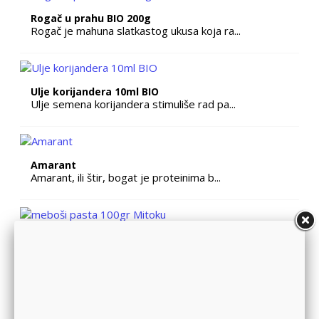
Rogač u prahu BIO 200g
Rogač je mahuna slatkastog ukusa koja ra...
Ulje korijandera 10ml BIO
Ulje semena korijandera stimuliše rad pa...
Amarant
Amarant, ili štir, bogat je proteinima b...
Umeboši pasta 100gr Mitoku
Umeboši pasta se dobija mlevenjem...