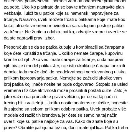
oni će vas posavetovati i pomoći vam da odaberete pravi model
za sebe. Ukoliko planirate da se bavite trčanjem napravite plan
vežbanja, i uložite u patike koje su namenski napravljene za
trčanje. Naravno, uvek možete trčati u patikama koje imate kod
kuće, ali ćete vremenom uvideti da sa razlogom postoje patike
za trčanje. Ne žurite u odabiru patika, odvojite vreme i uverite se
da ste napravili pravi izbor.
Preporučuje se da se patika kupuje u kombinaciji sa čarapama
koje ćete koristiti za trčanje. Ukoliko nemate čarape, kupovinu
krenite od njih. Ako već imate čarape za trčanje, onda naspram
njih birajte i model patika. Jer, nije isto ukoliko je čarapa tanka ili
debela, tada može doći do neadekvatnog i nerelevantnog utiska
prilikom isprobavanja patika. Nemojte se začuditi ukoliko vam
broj patika koji inače nosite ne bude odgovarao. Stopalo se usled
vremena i fizičke aktivnosti može proširiti ili postati duže. Zato je
jako važno da pronađete pravu veličinu, jer će na taj način i
trening biti kvalitetniji. Ukoliko nosite anatomske uloške, ponesite
ih zajedno sa sobom prilikom odabira patika. Uvek probajte više
modela od različitih brendova, jer ćete se samo na taj način
uveriti koje su patike najbolje za vas. Kako da znate koje su
prave? Obratite pažnju na težinu, đon i materijal lica. Patika treba