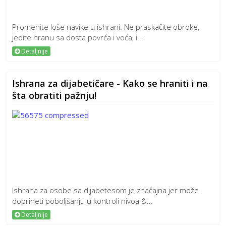
Promenite loše navike u ishrani. Ne praskačite obroke,
jedite hranu sa dosta povrća i voća, i...
Detaljnije
Ishrana za dijabetičare - Kako se hraniti i na
šta obratiti pažnju!
Ishrana za osobe sa dijabetesom je značajna jer može
doprineti poboljšanju u kontroli nivoa &...
Detaljnije