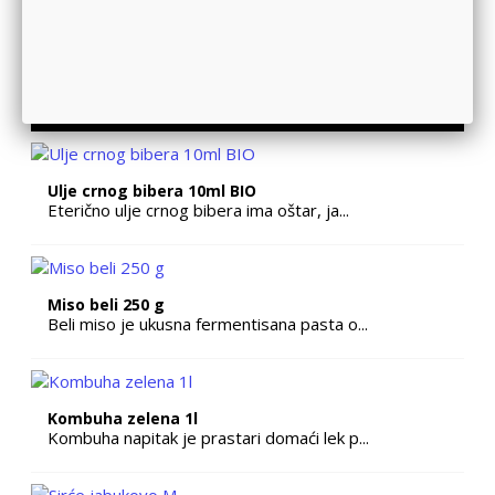
POGLEDAJE JOŠ
Ulje crnog bibera 10ml BIO
Eterično ulje crnog bibera ima oštar, ja...
Miso beli 250 g
Beli miso je ukusna fermentisana pasta o...
Kombuha zelena 1l
Kombuha napitak je prastari domaći lek p...