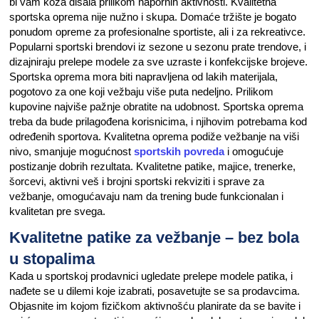
bi vam koža disala prilikom napornih aktivnosti. Kvalitetna
sportska oprema nije nužno i skupa. Domaće tržište je bogato
ponudom opreme za profesionalne sportiste, ali i za rekreativce.
Popularni sportski brendovi iz sezone u sezonu prate trendove, i
dizajniraju prelepe modele za sve uzraste i konfekcijske brojeve.
Sportska oprema mora biti napravljena od lakih materijala,
pogotovo za one koji vežbaju više puta nedeljno. Prilikom
kupovine najviše pažnje obratite na udobnost. Sportska oprema
treba da bude prilagođena korisnicima, i njihovim potrebama kod
određenih sportova. Kvalitetna oprema podiže vežbanje na viši
nivo, smanjuje mogućnost
sportskih povreda
i omogućuje
postizanje dobrih rezultata. Kvalitetne patike, majice, trenerke,
šorcevi, aktivni veš i brojni sportski rekviziti i sprave za
vežbanje, omogućavaju nam da trening bude funkcionalan i
kvalitetan pre svega.
Kvalitetne patike za vežbanje – bez bola
u stopalima
Kada u sportskoj prodavnici ugledate prelepe modele patika, i
nađete se u dilemi koje izabrati, posavetujte se sa prodavcima.
Objasnite im kojom fizičkom aktivnošću planirate da se bavite i