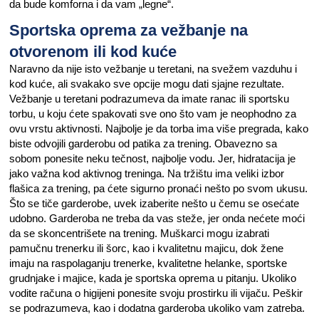
da bude komforna i da vam „legne“.
Sportska oprema za vežbanje na
otvorenom ili kod kuće
Naravno da nije isto vežbanje u teretani, na svežem vazduhu i
kod kuće, ali svakako sve opcije mogu dati sjajne rezultate.
Vežbanje u teretani podrazumeva da imate ranac ili sportsku
torbu, u koju ćete spakovati sve ono što vam je neophodno za
ovu vrstu aktivnosti. Najbolje je da torba ima više pregrada, kako
biste odvojili garderobu od patika za trening. Obavezno sa
sobom ponesite neku tečnost, najbolje vodu. Jer, hidratacija je
jako važna kod aktivnog treninga. Na tržištu ima veliki izbor
flašica za trening, pa ćete sigurno pronaći nešto po svom ukusu.
Što se tiče garderobe, uvek izaberite nešto u čemu se osećate
udobno. Garderoba ne treba da vas steže, jer onda nećete moći
da se skoncentrišete na trening. Muškarci mogu izabrati
pamučnu trenerku ili šorc, kao i kvalitetnu majicu, dok žene
imaju na raspolaganju trenerke, kvalitetne helanke, sportske
grudnjake i majice, kada je sportska oprema u pitanju. Ukoliko
vodite računa o higijeni ponesite svoju prostirku ili vijaču. Peškir
se podrazumeva, kao i dodatna garderoba ukoliko vam zatreba.