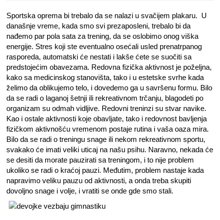
Sportska oprema bi trebalo da se nalazi u svačijem plakaru. U
današnje vreme, kada smo svi prezaposleni, trebalo bi da
nađemo par pola sata za trening, da se oslobimo onog viška
energije. Stres koji ste eventualno osećali usled prenatrpanog
rasporeda, automatski će nestati i lakše ćete se suočiti sa
predstojećim obavezama. Redovna fizička aktivnost je poželjna,
kako sa medicinskog stanovišta, tako i u estetske svrhe kada
želimo da oblikujemo telo, i dovedemo ga u savršenu formu. Bilo
da se radi o laganoj šetnji ili rekreativnom trčanju, blagodeti po
organizam su odmah vidljive. Redovni treninzi su stvar navike.
Kao i ostale aktivnosti koje obavljate, tako i redovnost bavljenja
fizičkom aktivnošću vremenom postaje rutina i vaša oaza mira.
Bilo da se radi o treningu snage ili nekom rekreativnom sportu,
svakako će imati veliki uticaj na našu psihu. Naravno, nekada će
se desiti da morate pauzirati sa treningom, i to nije problem
ukoliko se radi o kraćoj pauzi. Međutim, problem nastaje kada
napravimo veliku pauzu od aktivnosti, a onda treba skupiti
dovoljno snage i volje, i vratiti se onde gde smo stali.