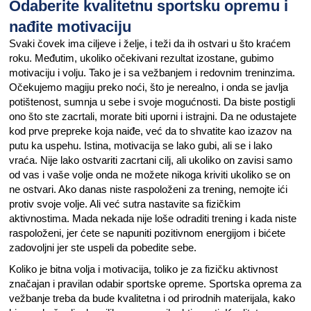
Odaberite kvalitetnu sportsku opremu i
nađite motivaciju
Svaki čovek ima ciljeve i želje, i teži da ih ostvari u što kraćem
roku. Međutim, ukoliko očekivani rezultat izostane, gubimo
motivaciju i volju. Tako je i sa vežbanjem i redovnim treninzima.
Očekujemo magiju preko noći, što je nerealno, i onda se javlja
potištenost, sumnja u sebe i svoje mogućnosti. Da biste postigli
ono što ste zacrtali, morate biti uporni i istrajni. Da ne odustajete
kod prve prepreke koja naiđe, već da to shvatite kao izazov na
putu ka uspehu. Istina, motivacija se lako gubi, ali se i lako
vraća. Nije lako ostvariti zacrtani cilj, ali ukoliko on zavisi samo
od vas i vaše volje onda ne možete nikoga kriviti ukoliko se on
ne ostvari. Ako danas niste raspoloženi za trening, nemojte ići
protiv svoje volje. Ali već sutra nastavite sa fizičkim
aktivnostima. Mada nekada nije loše odraditi trening i kada niste
raspoloženi, jer ćete se napuniti pozitivnom energijom i bićete
zadovoljni jer ste uspeli da pobedite sebe.
Koliko je bitna volja i motivacija, toliko je za fizičku aktivnost
značajan i pravilan odabir sportske opreme. Sportska oprema za
vežbanje treba da bude kvalitetna i od prirodnih materijala, kako