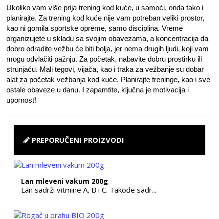
Ukoliko vam više prija trening kod kuće, u samoći, onda tako i
planirajte. Za trening kod kuće nije vam potreban veliki prostor,
kao ni gomila sportske opreme, samo disciplina. Vreme
organizujete u skladu sa svojim obavezama, a koncentracija da
dobro odradite vežbu će biti bolja, jer nema drugih ljudi, koji vam
mogu odvlačiti pažnju. Za početak, nabavite dobru prostirku ili
strunjaču. Mali tegovi, vijača, kao i traka za vežbanje su dobar
alat za početak vežbanja kod kuće. Planirajte treninge, kao i sve
ostale obaveze u danu. I zapamtite, ključna je motivacija i
upornost!
PREPORUČENI PROIZVODI
Lan mleveni vakum 200g
Lan sadrži vitmine A, B i C. Takođe sadr...