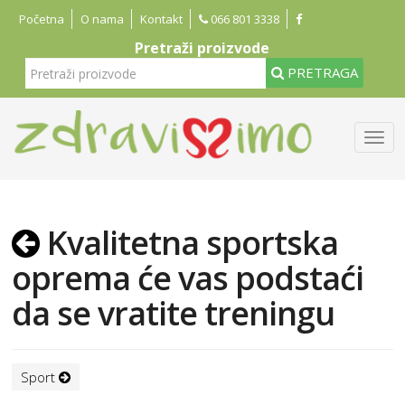
Početna
O nama
Kontakt
066 801 3338
Pretraži proizvode
PRETRAGA
Kvalitetna sportska
oprema će vas podstaći
da se vratite treningu
Sport