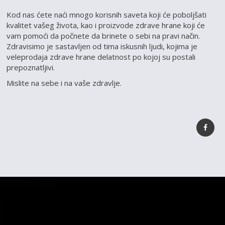
Kod nas ćete naći mnogo korisnih saveta koji će poboljšati
kvalitet vašeg života, kao i proizvode zdrave hrane koji će
vam pomoći da počnete da brinete o sebi na pravi način.
Zdravisimo je sastavljen od tima iskusnih ljudi, kojima je
veleprodaja zdrave hrane delatnost po kojoj su postali
prepoznatljivi.
Mislite na sebe i na vaše zdravlje.