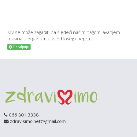
Krv se može zagaditi na sledeći način: nagomilavanjem
toksina u organizmu usled lošeg i nepra...
Detaljnije
066 801 3338
zdravisimo.net@gmail.com