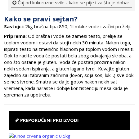
Čaj od kukuruzne svile - kako se pije i za šta je dobar
Kako se pravi sejtan?
Sastojci:
2kg brašna tipa 850, 1l mlake vode i začini po želji.
Priprema:
Od brašna i vode se zamesi testo, prelije se
toplom vodom i ostavi da stoji nekih 30 minuta. Nakon toga,
ispirati testo naizmenično hladnom pa toplom vodom i mesiti.
Dok to radite voda će postati bela zbog odvajanja skroba, a
ono što ostane je gluten. Voda će postati prozirna nakon
nekih sedam ispiranja, a gluten lagano tvrd. Kuvajte gluten
zajedno sa izabranim začinima (lovor, soja sos, luk…) sve dok
se ne stvrdne. Smatra se da je gotov nakon nekih sat
vremena, kada naraste i dobije konzistenciju mesa kada je
spreman za upotrebu.
PREPORUČENI PROIZVODI