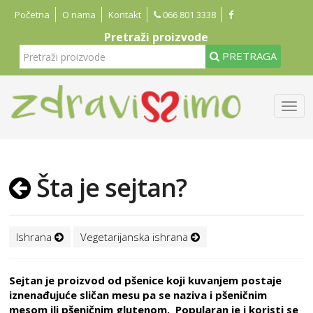
Početna
O nama
Kontakt
066 801 3338
Pretraži proizvode
PRETRAGA
Šta je sejtan?
Ishrana
Vegetarijanska ishrana
Sejtan je proizvod od pšenice koji kuvanjem postaje
iznenađujuće sličan mesu pa se naziva i pšeničnim
mesom ili pšeničnim glutenom. Popularan je i koristi se