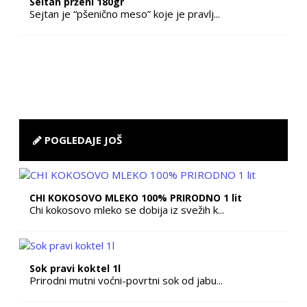
Seitan prženi 180gr
Sejtan je “pšenično meso” koje je pravlj...
POGLEDAJE JOŠ
CHI KOKOSOVO MLEKO 100% PRIRODNO 1 lit
Chi kokosovo mleko se dobija iz svežih k...
Sok pravi koktel 1l
Prirodni mutni voćni-povrtni sok od jabu...