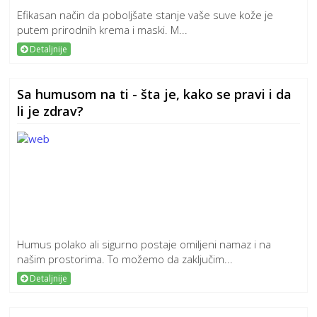
Efikasan način da poboljšate stanje vaše suve kože je
putem prirodnih krema i maski. M...
Detaljnije
Sa humusom na ti - šta je, kako se pravi i da
li je zdrav?
Humus polako ali sigurno postaje omiljeni namaz i na
našim prostorima. To možemo da zaključim...
Detaljnije