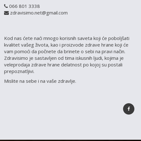
066 801 3338
zdravisimo.net@gmail.com
Kod nas ćete naći mnogo korisnih saveta koji će poboljšati
kvalitet vašeg života, kao i proizvode zdrave hrane koji će
vam pomoći da počnete da brinete o sebi na pravi način.
Zdravisimo je sastavljen od tima iskusnih ljudi, kojima je
veleprodaja zdrave hrane delatnost po kojoj su postali
prepoznatljivi.
Mislite na sebe i na vaše zdravlje.