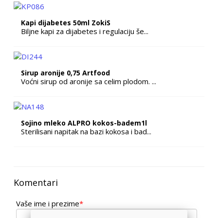
Kapi dijabetes 50ml ZokiS
Biljne kapi za dijabetes i regulaciju še...
Sirup aronije 0,75 Artfood
Voćni sirup od aronije sa celim plodom. ...
Sojino mleko ALPRO kokos-badem1l
Sterilisani napitak na bazi kokosa i bad...
Komentari
Vaše ime i prezime
*