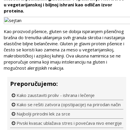
u vegetarijanskoj i biljnoj ishrani kao odličan izvor
proteina.
Kao proizvod pšenice, gluten se dobija ispiranjem pšeničnog
brašna do trenutka uklanjanja svih granula skroba i nastajanja
elastične biljne belančevine. Gluten je glavni protein pšenice i
često se koristi kao zamena za meso u vegetarijanskoj,
makrobiotičkoj i azijskoj kuhinji. Ova ukusna namirnica se ne
preporučuje onima koji imaju intoleranciju na gluten i
mogućnost alergijskih reakcija.
Preporučujemo:
Kako zaustaviti proliv - ishrana i lečenje
Kako se rešiti zatvora (opstipacije) na prirodan način
Najbolji prirodni lek za srce
Pivski kvasac ublažava stres i povećava nivo energije