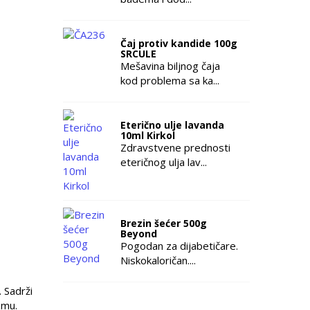
Čaj protiv kandide 100g
SRCULE
Mešavina biljnog čaja
kod problema sa ka...
Eterično ulje lavanda
10ml Kirkol
Zdravstvene prednosti
eteričnog ulja lav...
Brezin šećer 500g
Beyond
Pogodan za dijabetičare.
Niskokaloričan....
 Sadrži
zmu.