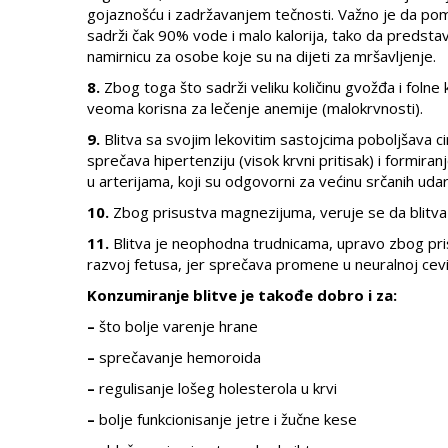
gojaznošću i zadržavanjem tečnosti. Važno je da po
sadrži čak 90% vode i malo kalorija, tako da predstav
namirnicu za osobe koje su na dijeti za mršavljenje.
8.
Zbog toga što sadrži veliku količinu gvožđa i folne ki
veoma korisna za lečenje anemije (malokrvnosti).
9.
Blitva sa svojim lekovitim sastojcima poboljšava cir
sprečava hipertenziju (visok krvni pritisak) i formiran
u arterijama, koji su odgovorni za većinu srčanih udara
10.
Zbog prisustva magnezijuma, veruje se da blitva m
11.
Blitva je neophodna trudnicama, upravo zbog pris
razvoj fetusa, jer sprečava promene u neuralnoj cevi
Konzumiranje blitve je takođe dobro i za:
–
što bolje varenje hrane
–
sprečavanje hemoroida
–
regulisanje lošeg holesterola u krvi
–
bolje funkcionisanje jetre i žučne kese