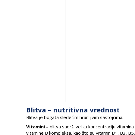
Blitva – nutritivna vrednost
Blitva je bogata sledećim hranljivim sastojcima:
Vitamini
– blitva sadrži veliku koncentraciju vitami
vitamine B kompleksa, kao što su vitamin B1, B3, B5, B