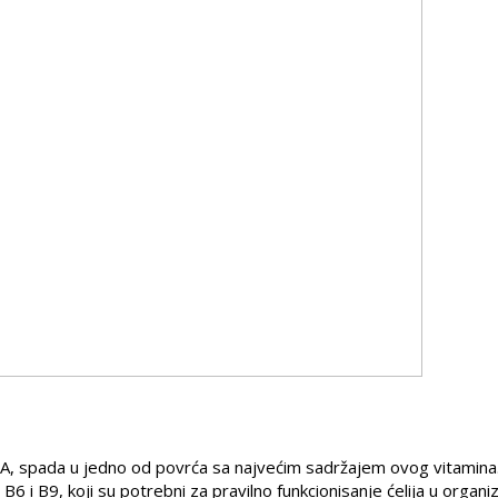
na A, spada u jedno od povrća sa najvećim sadržajem ovog vitamina.
6 i B9, koji su potrebni za pravilno funkcionisanje ćelija u organi