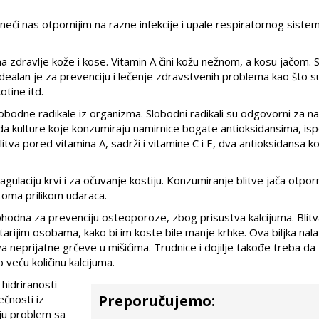
 čineći nas otpornijim na razne infekcije i upale respiratornog siste
 na zdravlje kože i kose. Vitamin A čini kožu nežnom, a kosu jačom.
 Idealan je za prevenciju i lečenje zdravstvenih problema kao što 
tine itd.
slobodne radikale iz organizma. Slobodni radikali su odgovorni za n
a kulture koje konzumiraju namirnice bogate antioksidansima, isp
va pored vitamina A, sadrži i vitamine C i E, dva antioksidansa k
oagulaciju krvi i za očuvanje kostiju. Konzumiranje blitve jača otpo
toma prilikom udaraca.
eophodna za prevenciju osteoporoze, zbog prisustva kalcijuma. Blit
ijim osobama, kako bi im koste bile manje krhke. Ova biljka nala
a neprijatne grčeve u mišićima. Trudnice i dojilje takođe treba da
 veću količinu kalcijuma.
 hidriranosti
Preporučujemo:
ečnosti iz
ju problem sa