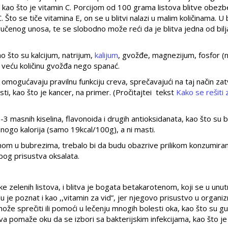
a, kao što je vitamin C. Porcijom od 100 grama listova blitve obez
o se tiče vitamina E, on se u blitvi nalazi u malim količinama. U b
ručenog unosa, te se slobodno može reći da je blitva jedna od bilj
o što su kalcijum, natrijum,
kalijum
, gvožđe, magnezijum, fosfor (n
ži veću količinu gvožđa nego spanać.
a omogućavaju pravilnu funkciju creva, sprečavajući na taj način zat
ti, kao što je kancer, na primer. (Pročitajtei tekst
Kako se rešiti
3 masnih kiselina, flavonoida i drugih antioksidanata, kao što su 
mnogo kalorija (samo 19kcal/100g), a ni masti.
m u bubrezima, trebalo bi da budu obazrive prilikom konzumiranj
zbog prisustva oksalata.
ke zelenih listova, i blitva je bogata betakarotenom, koji se u unut
 je poznat i kao ,,vitamin za vid”, jer njegovo prisustvo u organi
ože sprečiti ili pomoći u lečenju mnogih bolesti oka, kao što su gu
itva pomaže oku da se izbori sa bakterijskim infekcijama, kao što je