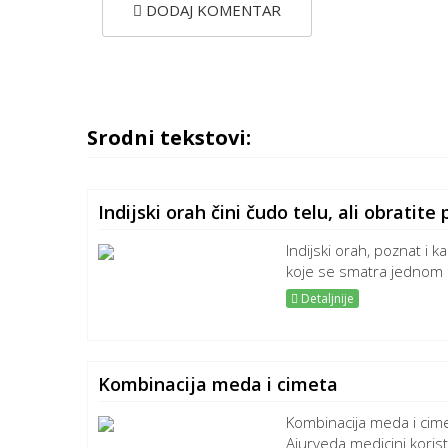
DODAJ KOMENTAR
Srodni tekstovi:
Indijski orah čini čudo telu, ali obratit
Indijski orah, poznat i ka
koje se smatra jednom od
Detaljnije
Kombinacija meda i cimeta
Kombinacija meda i cimet
Ajurveda medicini korist