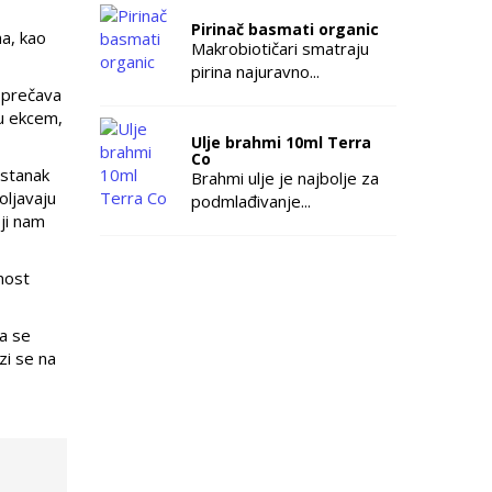
Pirinač basmati organic
ma, kao
Makrobiotičari smatraju
pirina najuravno...
 Sprečava
su ekcem,
Ulje brahmi 10ml Terra
Co
astanak
Brahmi ulje je najbolje za
oljavaju
podmlađivanje...
oji nam
rnost
va se
zi se na