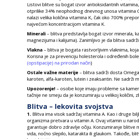
Listovi blitve su bogat izvor antioksidantnih vitamin
otprilike 34% neophodnog dnevnog unosa vitamina C. Št
nalazi velika količina vitamina K, čak oko 700% prepo
najvećom koncentracijom vitamina K.
Minerali
– blitva predstavlja bogat izvor minerala, ka
magnezijuma i kalijuma). Zanimljivo je da blitva sadr
Vlakna
– blitva je bogata rastvorljivim vlaknima, koj
Korisna je za prevenciju holesterola i određenih boles
(opstipacije) na prirodan način
)
Ostale važne materije
– blitva sadrži dosta Omega-
karoten, alfa-karoten, lutein i zeaksantin. Ne sadrži 
Upozorenje!
– osobe koje imaju probleme sa kameno
tačnije ne smeju da je konzumiraju u velikoj količini, 
Blitva – lekovita svojstva
1.
Blitva ima visok sadržaj vitamina A. Kao i druge bilj
organizma pretvara u vitamin A. Ovaj vitamin u narodu
garantuje dobro zdravlje očiju. Konzumiranje blitve m
vida, noćno slepilo, katarakta ili glaukom. Takođe, bl