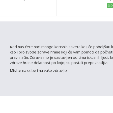
De
Kod nas ćete naći mnogo korisnih saveta koji će poboljšati k
kao i proizvode zdrave hrane koji će vam pomoći da počnete
pravi način. Zdravisimo je sastavljen od tima iskusnih ljudi, 
zdrave hrane delatnost po kojoj su postali prepoznatljivi.
Mislite na sebe i na vaše zdravlje.