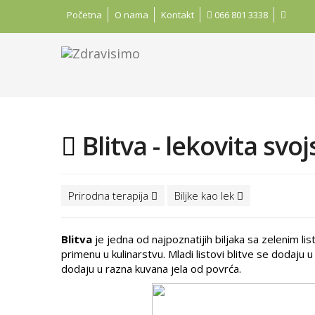
Početna
O nama
Kontakt
066 801 3338
Blitva - lekovita svoj
Prirodna terapija
Biljke kao lek
Blitva
je jedna od najpoznatijih biljaka sa zelenim l
primenu u kulinarstvu. Mladi listovi blitve se dodaju 
dodaju u razna kuvana jela od povrća.