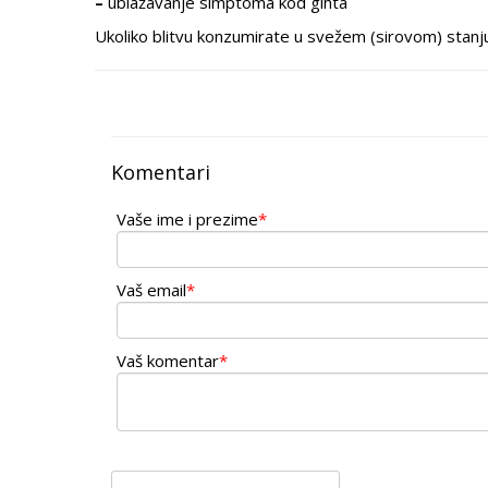
–
ublažavanje simptoma kod gihta
Ukoliko blitvu konzumirate u svežem (sirovom) stanju, 
Komentari
Vaše ime i prezime
*
Vaš email
*
Vaš komentar
*