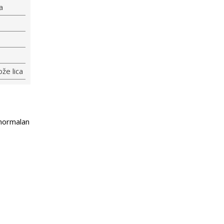
a
že lica
 normalan