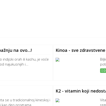
e pažnju na ovo…!
Kinoa - sve zdravstvene
o indijski orah ili kashu, je voće
Bil
 najukusnijih i...
pot
De
K2 - vitamin koji nedost
a se u tradicionalnoj kineskoj i
Vit
i kao deo programa ...
reg