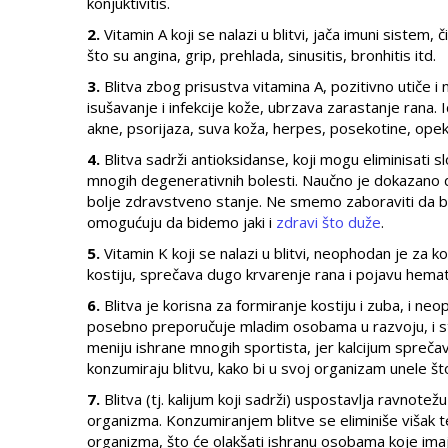
konjuktivitis.
2.
Vitamin A koji se nalazi u blitvi, jača imuni sistem,
što su angina, grip, prehlada, sinusitis, bronhitis itd.
3.
Blitva zbog prisustva vitamina A, pozitivno utiče i
isušavanje i infekcije kože, ubrzava zarastanje rana.
akne, psorijaza, suva koža, herpes, posekotine, opeko
4.
Blitva sadrži antioksidanse, koji mogu eliminisati 
mnogih degenerativnih bolesti. Naučno je dokazano d
bolje zdravstveno stanje. Ne smemo zaboraviti da blit
omogućuju da bidemo jaki i
zdravi što duže
.
5.
Vitamin K koji se nalazi u blitvi, neophodan je za k
kostiju, sprečava dugo krvarenje rana i pojavu hema
6.
Blitva je korisna za formiranje kostiju i zuba, i n
posebno preporučuje mladim osobama u razvoju, i star
meniju ishrane mnogih sportista, jer kalcijum sprečav
konzumiraju blitvu, kako bi u svoj organizam unele što
7.
Blitva (tj. kalijum koji sadrži) uspostavlja ravnotežu
organizma. Konzumiranjem blitve se eliminiše višak t
organizma, što će olakšati ishranu osobama koje ima