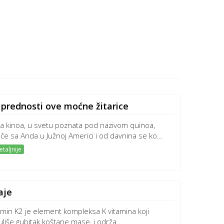
 prednosti ove moćne žitarice
jka kinoa, u svetu poznata pod nazivom quinoa,
iče sa Anda u Južnoj Americi i od davnina se ko...
taljnije
aje
amin K2 je element kompleksa K vitamina koji
uliše gubitak koštane mase, i održa...