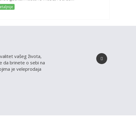
taljnije
valitet vašeg života,
 da brinete o sebi na
kojima je veleprodaja