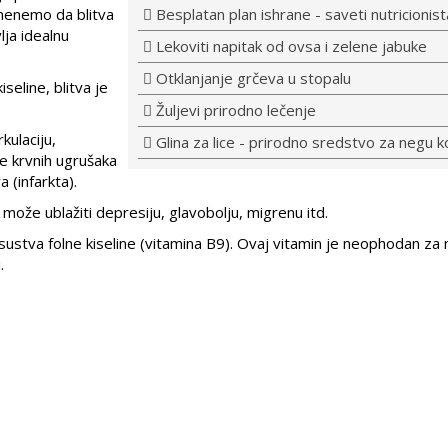
menemo da blitva
Besplatan plan ishrane - saveti nutricionist
lja idealnu
Lekoviti napitak od ovsa i zelene jabuke
Otklanjanje grčeva u stopalu
seline, blitva je
Žuljevi prirodno lečenje
kulaciju,
Glina za lice - prirodno sredstvo za negu ko
je krvnih ugrušaka
 (infarkta).
ože ublažiti depresiju, glavobolju, migrenu itd.
ustva folne kiseline (vitamina B9). Ovaj vitamin je neophodan za
.