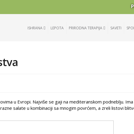
P
ISHRANA
LEPOTA
PRIRODNA TERAPIJA
SAVETI
SPO
stva
istovima u Evropi. Najviše se gaji na mediteranskom podneblju. Ima 
u razne salate u kombinaciji sa mnogim povrćem, a zreli listovi blit