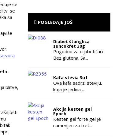
beđuje se
litvi se
aka sa
POGLEDAJE JOŠ
ajviše
Diabet štanglica
suncokret 30g
vor.
Pogodno za dijabetičare.
 zatvora
Bez glutena. Sa...
beta-
Kafa stevia 3u1
Ova kafa sadrzi steviju,
a blitve,
koja je jedina ...
Akcija kesten gel
rašnjosti
Epoch
zmu
Kesten gel forte gel je
bitak
namenjen za tret...
 npr.