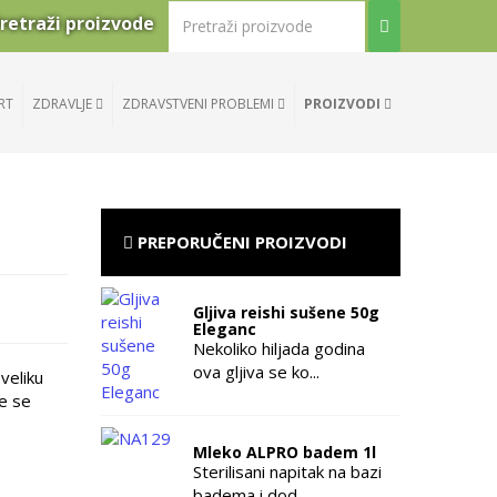
retraži proizvode
RT
ZDRAVLJE
ZDRAVSTVENI PROBLEMI
PROIZVODI
PREPORUČENI PROIZVODI
Gljiva reishi sušene 50g
Eleganc
Nekoliko hiljada godina
ova gljiva se ko...
veliku
ve se
Mleko ALPRO badem 1l
Sterilisani napitak na bazi
badema i dod...