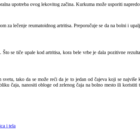
 oralna upotreba ovog lekovitog začina. Kurkuma može usporiti napredov
om za lečenje reumatoidnog artritisa. Preporučuje se da na bolni i upalj
 Što se tiče upale kod artritisa, kora bele vrbe je dala pozitivne rezul
m svetu, tako da se može reći da je to jedan od čajeva koji se najviše
bliku čaja, nanositi obloge od zelenog čaja na bolno mesto ili koristit
ca i tela