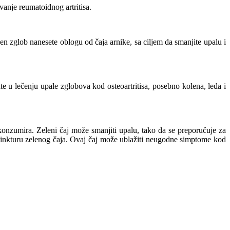
anje reumatoidnog artritisa.
en zglob nanesete oblogu od čaja arnike, sa ciljem da smanjite upalu i
tate u lečenju upale zglobova kod osteoartritisa, posebno kolena, leđa i
 konzumira. Zeleni čaj može smanjiti upalu, tako da se preporučuje za
i tinkturu zelenog čaja. Ovaj čaj može ublažiti neugodne simptome kod