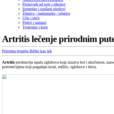
Proizvodi od soje i pšenice
Semenke i orašasti plodovi
Žitarice / mahunarke / uljarice
Ulje i sirće
Puteri i namazi
Testenine i kore
Artritis lečenje prirodnim pu
Prirodna terapija
Biljke kao lek
Artritis
predstavlja upalu zglobova koja izaziva bol i ukočenost, nar
poremećajima koji pogađaju kosti, mišiće, zglobove i tkiva.