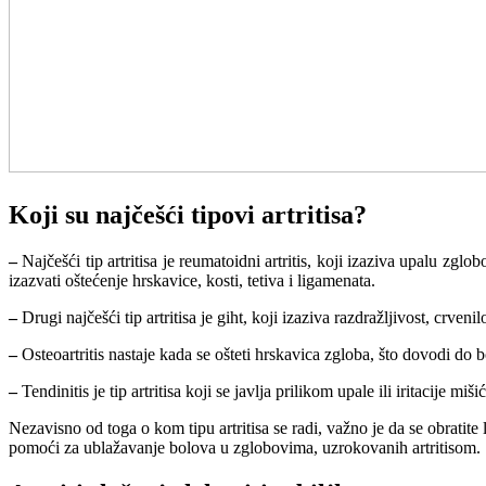
Koji su najčešći tipovi artritisa?
–
Najčešći tip artritisa je reumatoidni artritis, koji izaziva upalu zg
izazvati oštećenje hrskavice, kosti, tetiva i ligamenata.
–
Drugi najčešći tip artritisa je giht, koji izaziva razdražljivost, crveni
–
Osteoartritis nastaje kada se ošteti hrskavica zgloba, što dovodi do
–
Tendinitis je tip artritisa koji se javlja prilikom upale ili iritacije miši
Nezavisno od toga o kom tipu artritisa se radi, važno je da se obrati
pomoći za ublažavanje bolova u zglobovima, uzrokovanih artritisom.