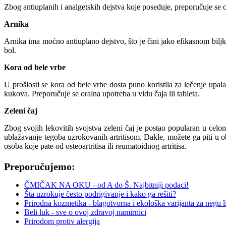
Zbog antiuplanih i analgetskih dejstva koje poseduje, preporučuje se
Arnika
Arnika ima moćno antiuplano dejstvo, što je čini jako efikasnom biljk
bol.
Kora od bele vrbe
U prošlosti se kora od bele vrbe dosta puno koristila za lečenje upala.
kukova. Preporučuje se oralna upotreba u vidu čaja ili tableta.
Zeleni čaj
Zbog svojih lekovitih svojstva zeleni čaj je postao popularan u celo
ublažavanje tegoba uzrokovanih artritisom. Dakle, možete ga piti u o
osoba koje pate od osteoartritisa ili reumatoidnog artritisa.
Preporučujemo:
ČMIČAK NA OKU - od A do Š. Najbitniji podaci!
Šta uzrokuje često podrigivanje i kako ga rešiti?
Prirodna kozmetika - blagotvorna i ekološka varijanta za negu li
Beli luk - sve o ovoj zdravoj namirnici
Prirodom protiv alergija