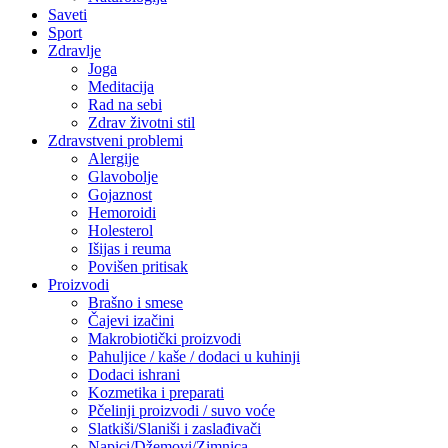
Saveti
Sport
Zdravlje
Joga
Meditacija
Rad na sebi
Zdrav životni stil
Zdravstveni problemi
Alergije
Glavobolje
Gojaznost
Hemoroidi
Holesterol
Išijas i reuma
Povišen pritisak
Proizvodi
Brašno i smese
Čajevi izačini
Makrobiotički proizvodi
Pahuljice / kaše / dodaci u kuhinji
Dodaci ishrani
Kozmetika i preparati
Pčelinji proizvodi / suvo voće
Slatkiši/Slaniši i zaslađivači
Napici/Džemovi/Zimnica