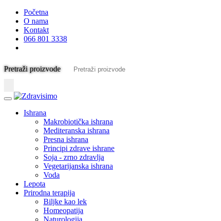
Početna
O nama
Kontakt
066 801 3338
Pretraži proizvode
Ishrana
Makrobiotička ishrana
Mediteranska ishrana
Presna ishrana
Principi zdrave ishrane
Soja - zrno zdravlja
Vegetarijanska ishrana
Voda
Lepota
Prirodna terapija
Biljke kao lek
Homeopatija
Naturologija