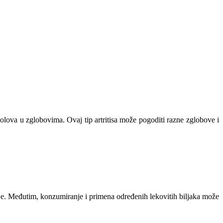
i bolova u zglobovima. Ovaj tip artritisa može pogoditi razne zglobove i
enje. Međutim, konzumiranje i primena određenih lekovitih biljaka može