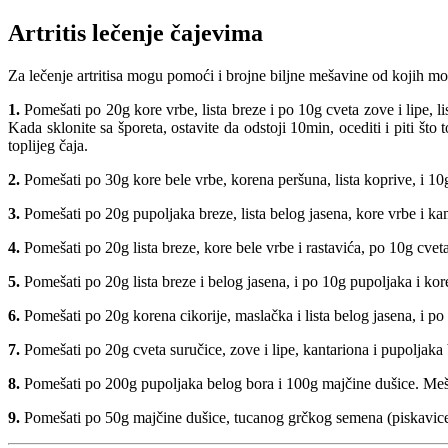
Artritis lečenje čajevima
Za lečenje artritisa mogu pomoći i brojne biljne mešavine od kojih mož
1.
Pomešati po 20g kore vrbe, lista breze i po 10g cveta zove i lipe, li
Kada sklonite sa šporeta, ostavite da odstoji 10min, ocediti i piti što
toplijeg čaja.
2.
Pomešati po 30g kore bele vrbe, korena peršuna, lista
koprive, i 10
3.
Pomešati po 20g pupoljaka breze, lista belog jasena, kore vrbe i ka
4.
Pomešati po 20g lista breze, kore bele vrbe i rastavića, po 10g cveta
5.
Pomešati po 20g lista breze i belog jasena, i po 10g pupoljaka i ko
6.
Pomešati po 20g korena cikorije, maslačka i lista belog jasena, i p
7.
Pomešati po 20g cveta suručice, zove i lipe,
kantariona
i pupoljaka
8.
Pomešati po 200g pupoljaka belog bora i 100g majčine dušice. Mešav
9.
Pomešati po 50g majčine dušice, tucanog grčkog semena (piskavice),