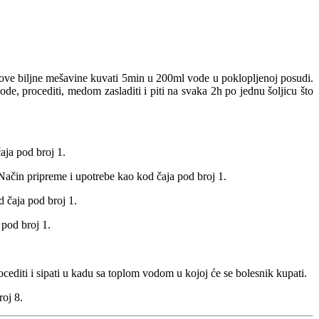
ku ove biljne mešavine kuvati 5min u 200ml vode u poklopljenoj posudi.
vode, procediti, medom zasladiti i piti na svaka 2h po jednu šoljicu što
aja pod broj 1.
 Način pripreme i upotrebe kao kod čaja pod broj 1.
d čaja pod broj 1.
 pod broj 1.
editi i sipati u kadu sa toplom vodom u kojoj će se bolesnik kupati.
roj 8.