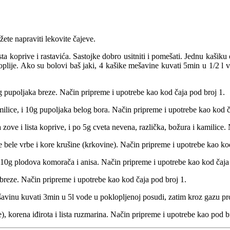
ete napraviti lekovite čajeve.
sta
koprive
i rastavića. Sastojke dobro usitniti i pomešati. Jednu kaši
 toplije. Ako su bolovi baš jaki, 4 kašike mešavine kuvati 5min u 1/2 l 
g pupoljaka breze. Način pripreme i upotrebe kao kod čaja pod broj 1.
milice, i 10g pupoljaka belog bora. Način pripreme i upotrebe kao kod č
 zove i lista
koprive, i po 5g cveta nevena, različka, božura i kamilice.
re bele vrbe i kore krušine (krkovine). Način pripreme i upotrebe kao ko
o 10g plodova
komorača
i
anisa. Način pripreme i upotrebe kao kod čaja
 breze. Način pripreme i upotrebe kao kod čaja pod broj 1.
inu kuvati 3min u 5l vode u poklopljenoj posudi, zatim kroz gazu proc
 korena iđirota i lista ruzmarina. Način pripreme i upotrebe kao pod b