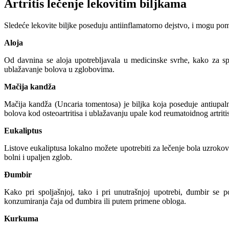
Artritis lečenje lekovitim biljkama
Sledeće lekovite biljke poseduju antiinflamatorno dejstvo, i mogu pomo
Aloja
Od davnina se aloja upotrebljavala u medicinske svrhe, kako za spo
ublažavanje bolova u zglobovima.
Mačija kandža
Mačija kandža (Uncaria tomentosa) je biljka koja poseduje antiupaln
bolova kod osteoartritisa i ublažavanju upale kod reumatoidnog artriti
Eukaliptus
Listove eukaliptusa lokalno možete upotrebiti za lečenje bola uzrokov
bolni i upaljen zglob.
Đumbir
Kako pri spoljašnjoj, tako i pri unutrašnjoj upotrebi,
đumbir
se p
konzumiranja čaja od đumbira ili putem primene obloga.
Kurkuma