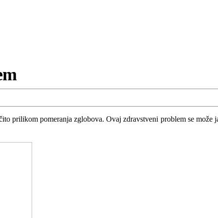
tem
očito prilikom pomeranja zglobova. Ovaj zdravstveni problem se može ja