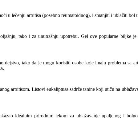
ći u lečenju artritisa (posebno reumatoidnog), i smanjiti i ublažiti bol
ljašnju, tako i za unutrašnju upotrebu. Gel ove popularne biljke je
o dejstvo, tako da je mogu koristiti osobe koje imaju problema sa ar
sa.
anog artritisom. Listovi eukaliptusa sadrže tanine koji utiču na ublaža
okazao idealnim prirodnim lekom za ublažavanje upaljenog i bolnog 