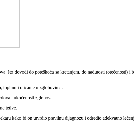
lobova, što dovodi do poteškoća sa kretanjem, do nadutosti (otečenosti) 
lo, toplinu i oticanje u zglobovima.
 bolova i ukočenosti zglobova.
ćne tetive.
te lekaru kako bi on utvrdio pravilnu dijagnozu i odredio adekvatno leč