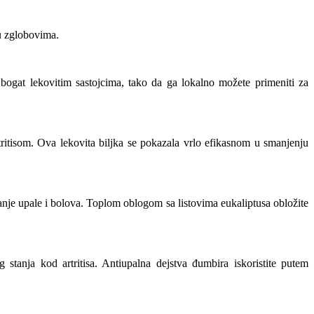
 u zglobovima.
 bogat lekovitim sastojcima, tako da ga lokalno možete primeniti za
tritisom. Ova lekovita biljka se pokazala vrlo efikasnom u smanjenju
vanje upale i bolova. Toplom oblogom sa listovima eukaliptusa obložite
stanja kod artritisa. Antiupalna dejstva
đumbira
iskoristite putem