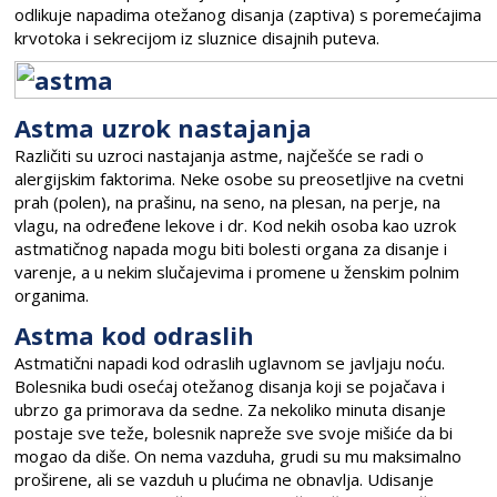
odlikuje napadima otežanog disanja (zaptiva) s poremećajima
krvotoka i sekrecijom iz sluznice disajnih puteva.
Astma uzrok nastajanja
Različiti su uzroci nastajanja astme, najčešće se radi o
alergijskim faktorima. Neke osobe su preosetljive na cvetni
prah (polen), na prašinu, na seno, na plesan, na perje, na
vlagu, na određene lekove i dr. Kod nekih osoba kao uzrok
astmatičnog napada mogu biti bolesti organa za disanje i
varenje, a u nekim slučajevima i promene u ženskim polnim
organima.
Astma kod odraslih
Astmatični napadi kod odraslih uglavnom se javljaju noću.
Bolesnika budi osećaj otežanog disanja koji se pojačava i
ubrzo ga primorava da sedne. Za nekoliko minuta disanje
postaje sve teže, bolesnik napreže sve svoje mišiće da bi
mogao da diše. On nema vazduha, grudi su mu maksimalno
proširene, ali se vazduh u plućima ne obnavlja. Udisanje