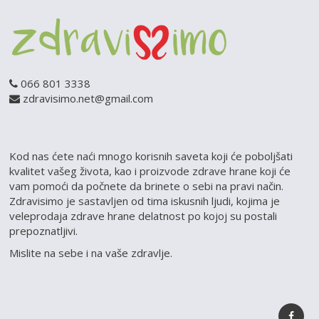
066 801 3338
zdravisimo.net@gmail.com
Kod nas ćete naći mnogo korisnih saveta koji će poboljšati
kvalitet vašeg života, kao i proizvode zdrave hrane koji će
vam pomoći da počnete da brinete o sebi na pravi način.
Zdravisimo je sastavljen od tima iskusnih ljudi, kojima je
veleprodaja zdrave hrane delatnost po kojoj su postali
prepoznatljivi.
Mislite na sebe i na vaše zdravlje.