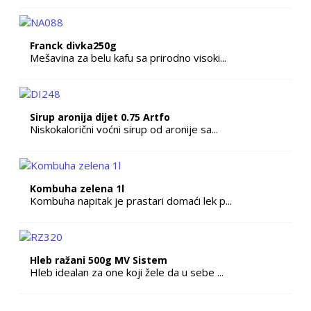
Franck divka250g
Mešavina za belu kafu sa prirodno visoki...
Sirup aronija dijet 0.75 Artfo
Niskokalorični voćni sirup od aronije sa...
Kombuha zelena 1l
Kombuha napitak je prastari domaći lek p...
Hleb ražani 500g MV Sistem
Hleb idealan za one koji žele da u sebe ...