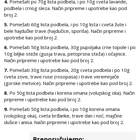
4.
Pomešati po 70g lista podbela, i po 10g cveta lavande,
podbela i crnog sleza. Način pripreme i upotrebe kao pod
broj 2.
5.
Pomešati 60g lista podbela, i po 10g lista i cveta žute i
bele
hajdučke trave
(hajdučice, sporiša). Način pripreme i
upotrebe kao pod broj 2.
6.
Pomešati 50g lista podbela, 30g pupoljaka crne topole i po
10g biljke steže (gusja trava, petoprsna steža) i očajnice.
Način pripreme i upotrebe kao pod broj 2.
7.
Pomešati 30g lista podbela, 20g cveta podbela i po 10g
cveta zove, trave ruse (rosopasa) i trave veremnjače
(gorske metvice). Način pripreme i upotrebe kao pod broj 2.
8.
Po 50g lista podbela i korena omana (volujskog oka). Način
pripreme i upotrebe kao pod broj 2.
9.
Pomešati 50g lista podbela, i po 10g korena omana
(volujskog oka), cveta brđanke, trave dan i noć, majčine
dušice i
anisa. Način pripreme i upotrebe kao pod broj 2.
Preporučujemo: