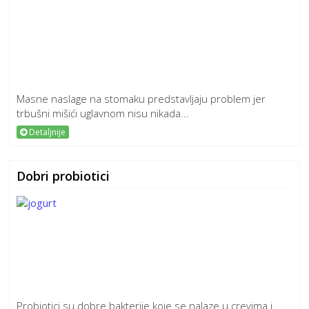
Masne naslage na stomaku predstavljaju problem jer
trbušni mišići uglavnom nisu nikada...
Detaljnije
Dobri probiotici
Probiotici su dobre bakterije koje se nalaze u crevima i