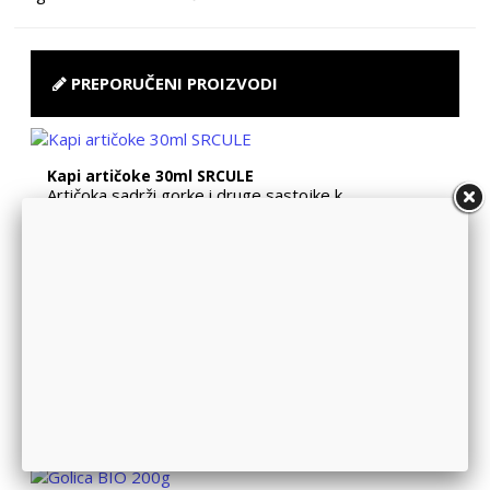
PREPORUČENI PROIZVODI
Kapi artičoke 30ml SRCULE
Artičoka sadrži gorke i druge sastojke k...
Ulje bundevino 0.25 staklo
Hladno ceđeno ulje od golica bundeve ima...
REISHI COMPLEX SA ĐUMBIROM 30ml
Gljiva Reishi (Ganoderma Lucidum), ili p...