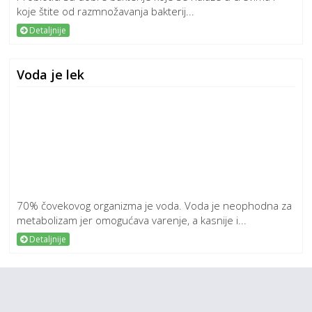
koje štite od razmnožavanja bakterij...
Detaljnije
Voda je lek
70% čovekovog organizma je voda. Voda je neophodna za
metabolizam jer omogućava varenje, a kasnije i...
Detaljnije