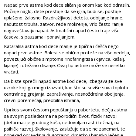
Napad prve astme kod dece sličan je onom kao kod odraslih.
Počinje naglo, dete prestaje da se igra, budi se, postaje
uplašeno, žalosno. Razdražljivost deteta, odbijanje hrane,
nadutost trbuha, zatvor, ređe mokrenje, vrlo često ranije
nagoveštavaju napad. Astmatični napad često traje više
časova, s pauzama i ponavljanjem.
Kataralna astma kod dece manje je tipična i češća nego
napad prve astme. Bolest se obično proteže na više nedelja,
povezujući obične simptome rinofaringitisa (kijavica, kašalj,
kijanje) i otežano disanje. Ovaj tip astme može se neretko
vraćati.
Da biste sprečili napad astme kod dece, izbegavajte sve
uzroke koji ga mogu izazvati, kao što su suviše suva toplota
centralnog grejanja, zaprašivanje, nosnoždrelna oboljenja,
crevni poremećaji, preobilna ishrana,
Uprkos svom čestom popuštanju u pubertetu, dečja astma
sa svojim posledicama na porodični život, fizički razvoj
(deformacije grudnog koša, nedovoljan rast i težina), na
psihički razvoj, školovanje, zaslužuje da se ne zanemari, te
ponekad opravdava dugotrajno klimatko i banjsko lečenje.