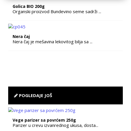
Golica BIO 200g
Organski proizvod Bundevino seme sadrži ...
Nera čaj
Nera čaj je mešavina lekovitog bilja sa ...
POGLEDAJE JOŠ
Vege parizer sa povrćem 250g
Parizer u crevu izvanrednog ukusa, dosta...