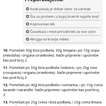
Azuki pasulj je dobar izbor za varenje
Šta su proteini i u kojoj hrani ih najviše ima?
Kopriva kao lek
Čuvarkuća i med prirodni lek za sve ciste
Alergija na kravlje mleko
10.
Pomešati 50g lista podbela, 30g timijana i po 10g izopa
(miloduha) i origana (vranilovke). Način pripreme i upotrebe
kao pod broj 2.
11.
Pomešati po 30g lista podbela i bokvice, i po 20g ruse
(rosopasa) i origana (vranilovke). Način pripreme i upotrebe
kao pod broj 2.
12.
Pomešati po 40g lista podbela i ruzmarina, i po 10g cveta
lavande i narandže. Način pripreme i upotrebe kao pod broj
2.
13.
Pomešati po 25g cveta i lista podbela, i 25g cveta limuna