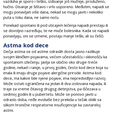
vazduha je sporo i teško, izdisanje još mučnije, produženo,
hučno. Disanje je šištavo i vrlo usporeno. Međutim, napadi se
mogu ponavljati više dana, nekad se mogu javiti i nekoliko
puta u toku dana, ne samo noću.
Ponekad spontano ili pod uticajem lečenja napadi prestaju ili
se dovoljno razređuju, te ne muče bolesnika. Kada se napadi
ponavljaju, oni se izmene, postaju manje teški, ali su češći.
Astma kod dece
Dečja astma se od astme odraslih dosta jasno razlikuje
svojim kliničkim pojavama, većom učestalošću i sklonošću ka
spontanom izlečenju. Javlja se obično oko druge-treće
godine, nekad i ranije, u prvoj godini, često kod dece koja su
imala ili imaju druge pojave alergične prirode. Astma kod
dece, ma kakve bile njene pojave, ima nepredvidljivi razvoj.
Može ostati ograničena na jedan ili dva izolovana napada, ili
traje za vreme čitavog drugog detinjstva, pa iščezava u
sedmoj godini ili u pubertetu. Može se ponovo javiti u
odraslo doba, ređe evoluiše bez prekida u težak oblik sa
slikom hronične respiratorne insuficijencije ka zastareloj
astmi.