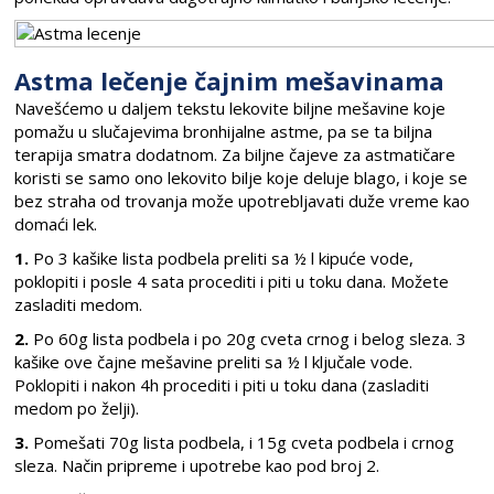
Astma lečenje čajnim mešavinama
Navešćemo u daljem tekstu lekovite biljne mešavine koje
pomažu u slučajevima bronhijalne astme, pa se ta biljna
terapija smatra dodatnom. Za biljne čajeve za astmatičare
koristi se samo ono lekovito bilje koje deluje blago, i koje se
bez straha od trovanja može upotrebljavati duže vreme kao
domaći lek.
1.
Po 3 kašike lista podbela preliti sa ½ l kipuće vode,
poklopiti i posle 4 sata procediti i piti u toku dana. Možete
zasladiti medom.
2.
Po 60g lista podbela i po 20g cveta crnog i
belog sleza. 3
kašike ove čajne mešavine preliti sa ½ l ključale vode.
Poklopiti i nakon 4h procediti i piti u toku dana (zasladiti
medom po želji).
3.
Pomešati 70g lista podbela, i 15g cveta podbela i crnog
sleza. Način pripreme i upotrebe kao pod broj 2.