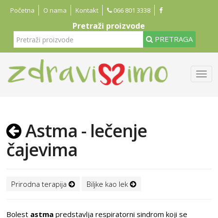
Početna
O nama
Kontakt
066 801 3338
Pretraži proizvode
PRETRAGA
Astma - lečenje
čajevima
Prirodna terapija
Biljke kao lek
Bolest
astma
predstavlja respiratorni sindrom koji se