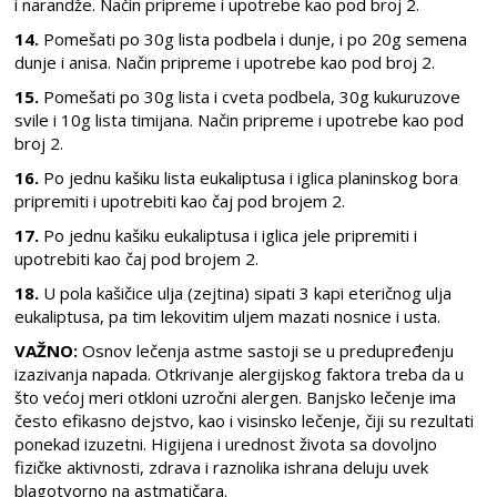
i narandže. Način pripreme i upotrebe kao pod broj 2.
14.
Pomešati po 30g lista podbela i dunje, i po 20g semena
dunje i
anisa. Način pripreme i upotrebe kao pod broj 2.
15.
Pomešati po 30g lista i cveta podbela, 30g kukuruzove
svile i 10g lista timijana. Način pripreme i upotrebe kao pod
broj 2.
16.
Po jednu kašiku lista eukaliptusa i iglica planinskog bora
pripremiti i upotrebiti kao čaj pod brojem 2.
17.
Po jednu kašiku eukaliptusa i iglica jele pripremiti i
upotrebiti kao čaj pod brojem 2.
18.
U pola kašičice ulja (zejtina) sipati 3 kapi eteričnog ulja
eukaliptusa, pa tim lekovitim uljem mazati nosnice i usta.
VAŽNO:
Osnov lečenja astme sastoji se u predupređenju
izazivanja napada. Otkrivanje alergijskog faktora treba da u
što većoj meri otkloni uzročni alergen. Banjsko lečenje ima
često efikasno dejstvo, kao i visinsko lečenje, čiji su rezultati
ponekad izuzetni. Higijena i urednost života sa dovoljno
fizičke aktivnosti, zdrava i raznolika ishrana deluju uvek
blagotvorno na astmatičara.