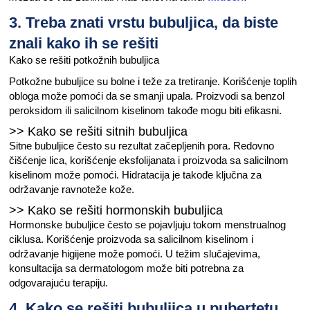
3. Treba znati vrstu bubuljica, da biste
znali kako ih se rešiti
Kako se rešiti potkožnih bubuljica
Potkožne bubuljice su bolne i teže za tretiranje. Korišćenje toplih
obloga može pomoći da se smanji upala. Proizvodi sa benzol
peroksidom ili salicilnom kiselinom takođe mogu biti efikasni.
>> Kako se rešiti sitnih bubuljica
Sitne bubuljice često su rezultat začepljenih pora. Redovno
čišćenje lica, korišćenje eksfolijanata i proizvoda sa salicilnom
kiselinom može pomoći. Hidratacija je takođe ključna za
održavanje ravnoteže kože.
>> Kako se rešiti hormonskih bubuljica
Hormonske bubuljice često se pojavljuju tokom menstrualnog
ciklusa. Korišćenje proizvoda sa salicilnom kiselinom i
održavanje higijene može pomoći. U težim slučajevima,
konsultacija sa dermatologom može biti potrebna za
odgovarajuću terapiju.
4. Kako se rešiti bubuljica u pubertetu