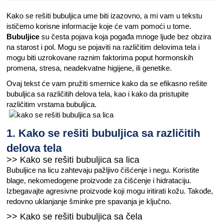
Kako se rešiti bubuljica ume biti izazovno, a mi vam u tekstu
ističemo korisne informacije koje će vam pomoći u tome.
Bubuljice
su česta pojava koja pogađa mnoge ljude bez obzira
na starost i pol. Mogu se pojaviti na različitim delovima tela i
mogu biti uzrokovane raznim faktorima poput hormonskih
promena, stresa, neadekvatne higijene, ili genetike.
Ovaj tekst će vam pružiti smernice kako da se efikasno rešite
bubuljica sa različitih delova tela, kao i kako da pristupite
različitim vrstama bubuljica.
1. Kako se rešiti bubuljica sa različitih
delova tela
>> Kako se rešiti bubuljica sa lica
Bubuljice na licu zahtevaju pažljivo čišćenje i negu. Koristite
blage, nekomedogene proizvode za čišćenje i hidrataciju.
Izbegavajte agresivne proizvode koji mogu iritirati kožu. Takođe,
redovno uklanjanje šminke pre spavanja je ključno.
>> Kako se rešiti bubuljica sa čela