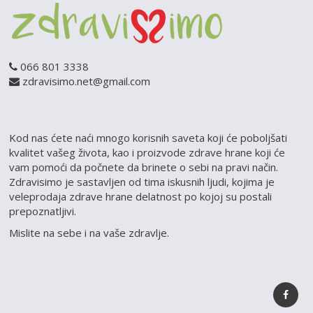
066 801 3338
zdravisimo.net@gmail.com
Kod nas ćete naći mnogo korisnih saveta koji će poboljšati
kvalitet vašeg života, kao i proizvode zdrave hrane koji će
vam pomoći da počnete da brinete o sebi na pravi način.
Zdravisimo je sastavljen od tima iskusnih ljudi, kojima je
veleprodaja zdrave hrane delatnost po kojoj su postali
prepoznatljivi.
Mislite na sebe i na vaše zdravlje.