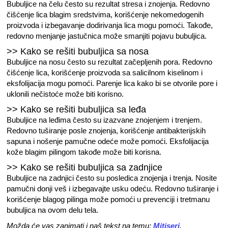
Bubuljice na čelu često su rezultat stresa i znojenja. Redovno
čišćenje lica blagim sredstvima, korišćenje nekomedogenih
proizvoda i izbegavanje dodirivanja lica mogu pomoći. Takođe,
redovno menjanje jastučnica može smanjiti pojavu bubuljica.
>> Kako se rešiti bubuljica sa nosa
Bubuljice na nosu često su rezultat začepljenih pora. Redovno
čišćenje lica, korišćenje proizvoda sa salicilnom kiselinom i
eksfolijacija mogu pomoći. Parenje lica kako bi se otvorile pore i
uklonili nečistoće može biti korisno.
>> Kako se rešiti bubuljica sa leđa
Bubuljice na leđima često su izazvane znojenjem i trenjem.
Redovno tuširanje posle znojenja, korišćenje antibakterijskih
sapuna i nošenje pamučne odeće može pomoći. Eksfolijacija
kože blagim pilingom takođe može biti korisna.
>> Kako se rešiti bubuljica sa zadnjice
Bubuljice na zadnjici često su posledica znojenja i trenja. Nosite
pamučni donji veš i izbegavajte usku odeću. Redovno tuširanje i
korišćenje blagog pilinga može pomoći u prevenciji i tretmanu
bubuljica na ovom delu tela.
Možda će vas zanimati i naš tekst na temu:
Mitiseri
.