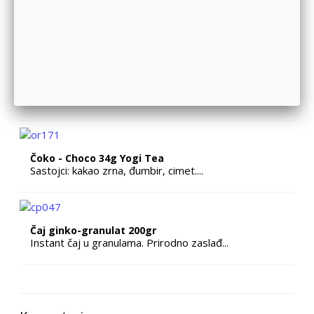
Sapun od kozjeg ml-pivski kvas
Ovaj sapun je potpuno prirodan proizvod ...
Ulje kantrariona VITALIA FARM
U cvetovima kantariona nalaze se boje ne...
Čoko - Choco 34g Yogi Tea
Sastojci: kakao zrna, đumbir, cimet....
Čaj ginko-granulat 200gr
Instant čaj u granulama. Prirodno zaslađ...