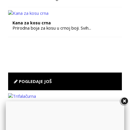
Kana za kosu crna
Prirodna boja za kosu u crnoj boji. Svih...
POGLEDAJE JOŠ
Trifalačurna
Dodatak ishrani, opšti tonik. Sastav:fin...