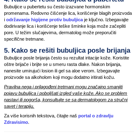
Bubuljice u pubertetu su često izazvane hormonskim
promenama. Redovno čišćenje lica, korišćenje blagih proizvoda
i
održavanje higijene protiv bubuljica
je ključno. Izbegavajte
dodirivanje lica i korišćenje teške šminke koja može začepliti
pore. U težim slučajevima, dermatolog može preporučiti
specifične tretmane.
5. Kako se rešiti bubuljica posle brijanja
Bubuljice posle brijanja često su rezultat iritacije kože. Koristite
oštre brijače i brijte se u smeru rasta dlake. Nakon brijanja,
nanesite umirujući losion ili gel sa aloe verom. Izbegavajte
proizvode sa alkoholom koji mogu dodatno iritirati kožu.
Pravilna nega i prilagođeni tretmani mogu značajno smanjiti
pojavu bubuljica i poboljšati izgled vaše kože. Ako se problem
nastavi ili pogorša, konsultujte se sa dermatologom za stručni
savet i terapiju.
Za više korisnih tekstova, čitajte naš
portal o zdravlju
Zdravisimo
.