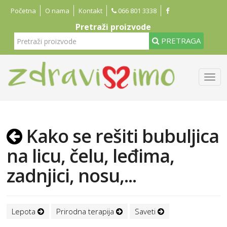
Početna
O nama
Kontakt
066 801 3338
Pretraži proizvode
PRETRAGA
Kako se rešiti bubuljica
na licu, čelu, leđima,
zadnjici, nosu,...
Lepota
Prirodna terapija
Saveti