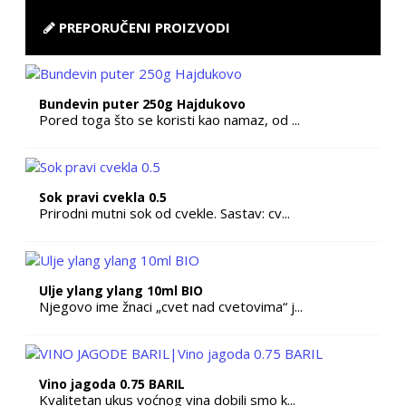
PREPORUČENI PROIZVODI
Bundevin puter 250g Hajdukovo
Pored toga što se koristi kao namaz, od ...
Sok pravi cvekla 0.5
Prirodni mutni sok od cvekle. Sastav: cv...
Ulje ylang ylang 10ml BIO
Njegovo ime žnaci „cvet nad cvetovima“ j...
Vino jagoda 0.75 BARIL
Kvalitetan ukus voćnog vina dobili smo k...