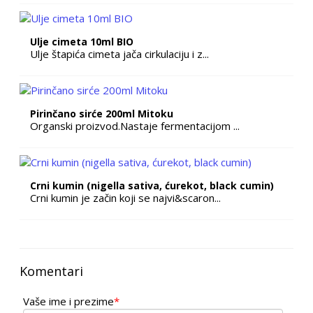
Ulje cimeta 10ml BIO
Ulje štapića cimeta jača cirkulaciju i z...
Pirinčano sirće 200ml Mitoku
Organski proizvod.Nastaje fermentacijom ...
Crni kumin (nigella sativa, ćurekot, black cumin)
Crni kumin je začin koji se najvi&scaron...
Komentari
Vaše ime i prezime
*