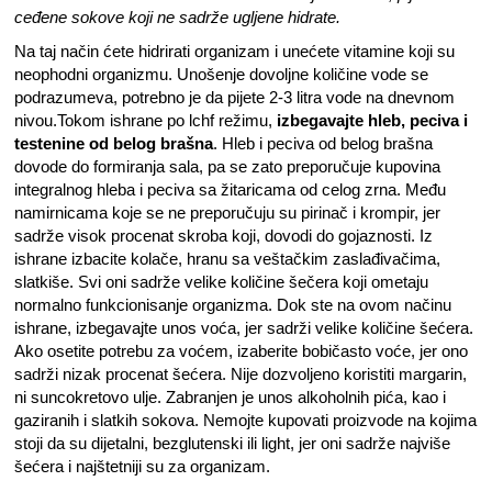
ceđene sokove koji ne sadrže ugljene hidrate.
Na taj način ćete hidrirati organizam i unećete vitamine koji su
neophodni organizmu. Unošenje dovoljne količine vode se
podrazumeva, potrebno je da pijete 2-3 litra vode na dnevnom
nivou.Tokom ishrane po lchf režimu,
izbegavajte hleb, peciva i
testenine od belog brašna
. Hleb i peciva od belog brašna
dovode do formiranja sala, pa se zato preporučuje kupovina
integralnog hleba i peciva sa žitaricama od celog zrna. Među
namirnicama koje se ne preporučuju su pirinač i krompir, jer
sadrže visok procenat skroba koji, dovodi do gojaznosti. Iz
ishrane izbacite kolače, hranu sa veštačkim zaslađivačima,
slatkiše. Svi oni sadrže velike količine šečera koji ometaju
normalno funkcionisanje organizma. Dok ste na ovom načinu
ishrane, izbegavajte unos voća, jer sadrži velike količine šećera.
Ako osetite potrebu za voćem, izaberite bobičasto voće, jer ono
sadrži nizak procenat šećera. Nije dozvoljeno koristiti margarin,
ni suncokretovo ulje. Zabranjen je unos alkoholnih pića, kao i
gaziranih i slatkih sokova. Nemojte kupovati proizvode na kojima
stoji da su dijetalni, bezglutenski ili light, jer oni sadrže najviše
šećera i najštetniji su za organizam.