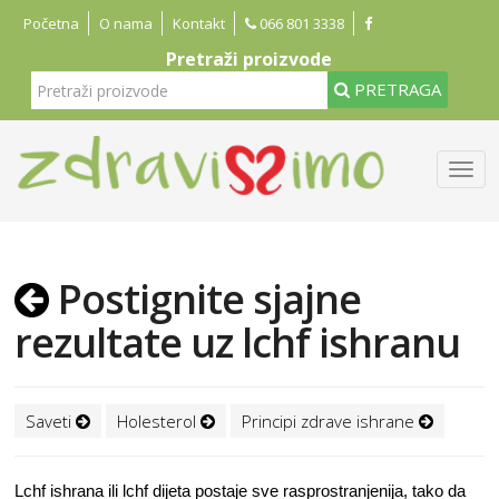
Početna
O nama
Kontakt
066 801 3338
Pretraži proizvode
PRETRAGA
Postignite sjajne
rezultate uz lchf ishranu
Saveti
Holesterol
Principi zdrave ishrane
Lchf ishrana ili lchf dijeta postaje sve rasprostranjenija, tako da