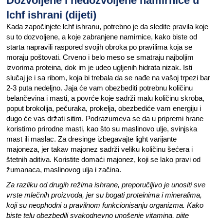
Dozvoljene i nedozvoljene namirnice u
lchf ishrani (dijeti)
Kada započinjete lchf ishranu, potrebno je da sledite pravila koje
su to dozvoljene, a koje zabranjene namirnice, kako biste od
starta napravili raspored svojih obroka po pravilima koja se
moraju poštovati. Crveno i belo meso se smatraju najboljim
izvorima proteina, dok im je udeo ugljenih hidrata nizak. Isti
slučaj je i sa ribom, koja bi trebala da se nađe na vašoj trpezi bar
2-3 puta nedeljno. Jaja će vam obezbediti potrebnu količinu
belančevina i masti, a povrće koje sadrži malu količinu skroba,
poput brokolija, pečuraka, prokelja, obezbediće vam energiju i
dugo će vas držati sitim. Podrazumeva se da u pripremi hrane
koristimo prirodne masti, kao što su maslinovo ulje, svinjska
mast ili maslac. Za dresinge izbegavajte light varijante
majoneza, jer takav majonez sadrži veliku količinu šećera i
štetnih aditiva. Koristite domaći majonez, koji se lako pravi od
žumanaca, maslinovog ulja i začina.
Za razliku od drugih režima ishrane, preporučljivo je unositi sve
vrste mlečnih proizvoda, jer su bogati proteinima i mineralima,
koji su neophodni u pravilnom funkcionisanju organizma. Kako
biste telu obezbedili svakodnevno unošenje vitamina, pijte