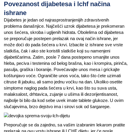
Povezanost dijabetesa i lchf načina
ishrane
Dijabetes je jedan od najrasprostranjenijih zdravstvenih
problema današnjice. Najčešći uzrok dijabetesa je prekomeran
unos šećera, skroba i ugljenih hidrata. Obolelima od dijabetesa
se preporučuje postepen prelazak na ovaj način ishrane, jer
može doći do pada šećera u krvi. Izbacite iz ishrane sve vrste
slatkiša, čak i ako ste koristili slatkiše koji su namenjeni
dijabetičarima. Zatim, posle 7 dana postepeno smanjite unos
hleba, peciva i testenina od belog brašna, kao i krompira, pirinča,
pasulja, graška i boranije. Povećavajte unos mesa i grickajte
koštunjavo voće. Ograničite unos voća, tako što ćete uzimati
citruse ili jabuku, ali samo jednu voćku na dan. Ukoliko osetite
simptome naglog pada šećera u krvi, kao što su suva usta,
malaksalost, drhtavica, zujanje u ušima ili dezorijentisanost,
najbolje bi bilo da kod sebe uvek imate tablete glukoze. U ovim
slučajevima, brzo dejstvo ima i sirovi sok od šargarepe.
Preporučuje se da zajedno, sa vašim izabranim lekarom pratite
prelazak na ovu vrstu ishrane ili LCHF dijetu, jer će posle