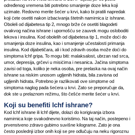
određenog vremena biti potrebno smanjenje doze leka koji
uzimate. Redovno merite šećer u krvi, kako bi pratili napredak
koji ćete osetiti nakon izbacivanja štetnih namirnica iz ishrane.
Oboleli od dijabetesa tip 2, mnogo brže će osetiti blagodeti
ovakvog načina ishrane i upornošću se zauvek mogu osloboditi
lekova i insulina. Kod obolelih od dijabetesa tip 1, može doći do
smanjenja doze insulina, kao i smanjenje učestalosti primanja
insulina. Kod dijabetičara, ali i kod zdravih osoba može doći do
simptoma lchf gripa. To mogu biti: malaksalost, ubrzan rad srca,
umor, depresija, grčevi u misićima i nesanica. Jačina simptoma
zavisi od toga, koliko je neka osoba, pre prelaska na ovaj način
ishrane sa niskim unosom ugljenih hidrata, bila zavisna od
ugljenih hidrata. Potrebno je razlikovati ove simptome od
simptoma naglog pada šećera u krvi. Zato se preporučuje da,
dok ste u prelaznom režimu, što češće merite šećer u krvi.
Koji su benefiti lchf ishrane?
Kod lchf ishrane ili lchf dijete, dolazi do korigivanja izbora
namirnica koje svakodnevno koristimo. Na taj način, postepeno i
prvenstveno zdravo gubimo suvišne kilograme. Zato je ona
često poslednji izbor onih koji se pre odlučuju na neku rigoroznu