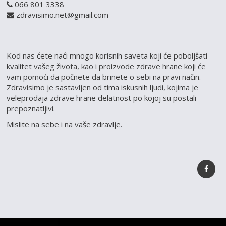
066 801 3338
zdravisimo.net@gmail.com
Kod nas ćete naći mnogo korisnih saveta koji će poboljšati
kvalitet vašeg života, kao i proizvode zdrave hrane koji će
vam pomoći da počnete da brinete o sebi na pravi način.
Zdravisimo je sastavljen od tima iskusnih ljudi, kojima je
veleprodaja zdrave hrane delatnost po kojoj su postali
prepoznatljivi.
Mislite na sebe i na vaše zdravlje.