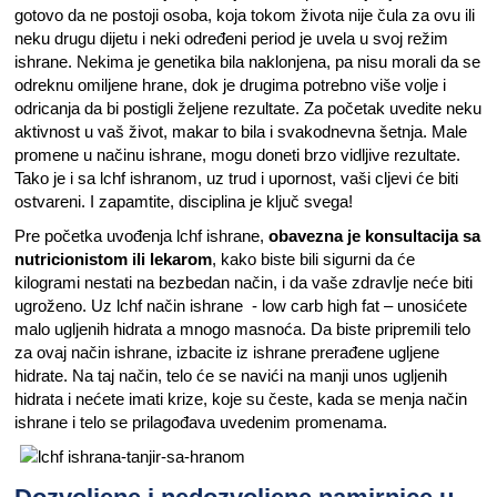
gotovo da ne postoji osoba, koja tokom života nije čula za ovu ili
neku drugu dijetu i neki određeni period je uvela u svoj režim
ishrane. Nekima je genetika bila naklonjena, pa nisu morali da se
odreknu omiljene hrane, dok je drugima potrebno više volje i
odricanja da bi postigli željene rezultate. Za početak uvedite neku
aktivnost u vaš život, makar to bila i svakodnevna šetnja. Male
promene u načinu ishrane, mogu doneti brzo vidljive rezultate.
Tako je i sa lchf ishranom, uz trud i upornost, vaši cljevi će biti
ostvareni. I zapamtite, disciplina je ključ svega!
Pre početka uvođenja lchf ishrane,
obavezna je konsultacija sa
nutricionistom ili lekarom
, kako biste bili sigurni da će
kilogrami nestati na bezbedan način, i da vaše zdravlje neće biti
ugroženo. Uz lchf način ishrane - low carb high fat – unosićete
malo ugljenih hidrata a mnogo masnoća. Da biste pripremili telo
za ovaj način ishrane, izbacite iz ishrane prerađene ugljene
hidrate. Na taj način, telo će se navići na manji unos ugljenih
hidrata i nećete imati krize, koje su česte, kada se menja način
ishrane i telo se prilagođava uvedenim promenama.