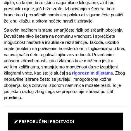
dijetu, sa kojom brzo skinu nagomilane kilograme, ali ih po
prestanku dijete, još brže vrate. Izbacivanjem šećera, brze
hrane kao i prerađenih namirnica polako ali sigurno ćete postići
željenu kilažu, a pritom nećete narušiti zdravlje.
Sa ovim načinom ishrane smanjićete rizik od srčanih oboljenja.
Dovešćete nivo šećera na normalnu vrednost, i sprečićete
mogućnost nastanka insulinske rezistencije. Takođe, ukoliko
imate problem sa povišenim holesterolom ili trigliceridima u krvi,
na ovaj način ćete regulisati njihove vrednosti. Povećanim
unosom zdravih masti, kao i vlakana koje možemo jesti u
velikim količinama, smanjujemo mogućnost da se izgubljeni
kilogrami vrate, kao što je slučaj sa
rigoroznim dijetama
. Zbog
nepravilne ishrane često se javljaju i mnogobrojna kožna
oboljenja, koja zdravim izborom namirnica možete rešiti. To je
još jedan razlog zbog čega se preporučuje ishrana po lchf
pravilima.
PREPORUČENI PROIZVODI