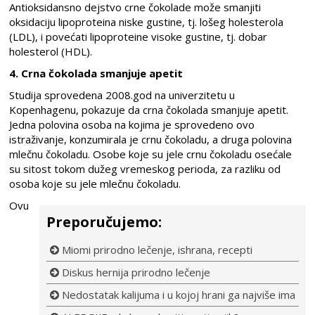
Antioksidansno dejstvo crne čokolade može smanjiti
oksidaciju lipoproteina niske gustine, tj. lošeg holesterola
(LDL), i povećati lipoproteine visoke gustine, tj. dobar
holesterol (HDL).
4. Crna čokolada smanjuje apetit
Studija sprovedena 2008.god na univerzitetu u
Kopenhagenu, pokazuje da crna čokolada smanjuje apetit.
Jedna polovina osoba na kojima je sprovedeno ovo
istraživanje, konzumirala je crnu čokoladu, a druga polovina
mlečnu čokoladu. Osobe koje su jele crnu čokoladu osećale
su sitost tokom dužeg vremeskog perioda, za razliku od
osoba koje su jele mlečnu čokoladu.
Ovu
Preporučujemo:
Miomi prirodno lečenje, ishrana, recepti
Diskus hernija prirodno lečenje
Nedostatak kalijuma i u kojoj hrani ga najviše ima