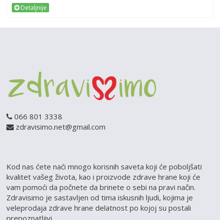
Detaljnije
066 801 3338
zdravisimo.net@gmail.com
Kod nas ćete naći mnogo korisnih saveta koji će poboljšati
kvalitet vašeg života, kao i proizvode zdrave hrane koji će
vam pomoći da počnete da brinete o sebi na pravi način.
Zdravisimo je sastavljen od tima iskusnih ljudi, kojima je
veleprodaja zdrave hrane delatnost po kojoj su postali
prepoznatljivi.