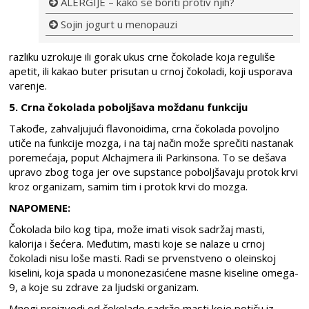
ALERGIJE – kako se boriti protiv njih?
Sojin jogurt u menopauzi
razliku uzrokuje ili gorak ukus crne čokolade koja reguliše
apetit, ili kakao buter prisutan u crnoj čokoladi, koji usporava
varenje.
5. Crna čokolada poboljšava moždanu funkciju
Takođe, zahvaljujući flavonoidima, crna čokolada povoljno
utiče na funkcije mozga, i na taj način može sprečiti nastanak
poremećaja, poput Alchajmera ili Parkinsona. To se dešava
upravo zbog toga jer ove supstance poboljšavaju protok krvi
kroz organizam, samim tim i protok krvi do mozga.
NAPOMENE:
Čokolada bilo kog tipa, može imati visok sadržaj masti,
kalorija i šećera. Međutim, masti koje se nalaze u crnoj
čokoladi nisu loše masti. Radi se prvenstveno o oleinskoj
kiselini, koja spada u mononezasićene masne kiseline omega-
9, a koje su zdrave za ljudski organizam.
Mnogi proizvodi od čokolade sadrže masti koje potiču iz