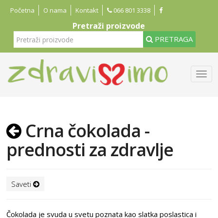
Početna
O nama
Kontakt
066 801 3338
Pretraži proizvode
PRETRAGA
Crna čokolada -
prednosti za zdravlje
Saveti
Čokolada je svuda u svetu poznata kao slatka poslastica i