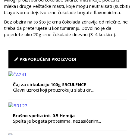
mleka i druge veštačke masti, koje mogu neutralisati (suzbiti)
blagotvorno dejstvo crne čokolade bogate flavonoidima.
Bez obzira na to što je crna čokolada zdravija od mlečne, ne
treba da preterujete u konzumiranju. Dovoljno je da
pojedete oko 20g crne čokolade dnevno (3-4 kockice).
PREPORUČENI PROIZVODI
Čaj za cirkulaciju 100g SRCULENCE
Glavni uzroci koji prouzrokuju slabu cir...
Brašno spelta int. 0.5 Hemija
Spelta je bogata proteinima, nezasićenim...