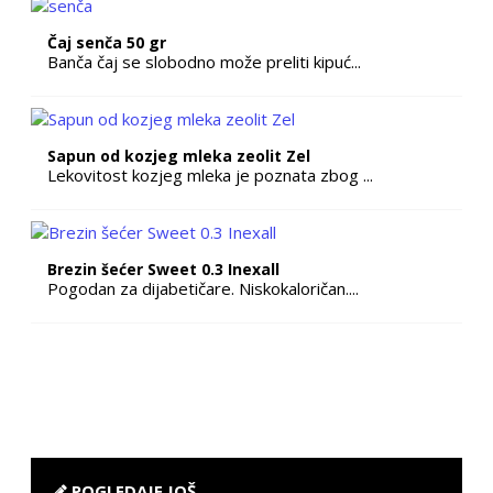
Čaj senča 50 gr
Banča čaj se slobodno može preliti kipuć...
Sapun od kozjeg mleka zeolit Zel
Lekovitost kozjeg mleka je poznata zbog ...
Brezin šećer Sweet 0.3 Inexall
Pogodan za dijabetičare. Niskokaloričan....
POGLEDAJE JOŠ