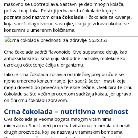
masovno se upotrebljava. Sastavni je deo mnogih kolača,
pečiva i napitaka. Postoji jedna vrsta čokolade koja je
poznata pod nazivom
crna čokolada
ili čokolada za kuvanje,
koja sadrži blagotvorne sastojke, i koja je zdrava ukoliko se
konzumira u umerenim količinama.
Crna čokolada sadrži flavonoide. Ove supstance deluju kao
antioksidansi koji smanjuju slobodne radikale, molekule koji
uzrokuju oštećenje ćelija u organizmu.
Iako je crna čokolada zdravija od mlečne, preporučuje se
njeno umereno konzumiranje, jer sadrži šećer i masti koje
mogu dovesti do povećanja telesne težine. Uvek birajte crnu
čokoladu sa što većim procentom sadržaja kakaa, jer upravo
on čini crnu čokoladu zdravom.
Crna čokolada – nutritivna vrednost
Ova čokolada je veoma bogata mnogim vitaminima i
mineralima. Sadrži veći procenat vitamina i minerala od nekih
drugih proizvoda, koji se nazivaju vitaminskim bombama.