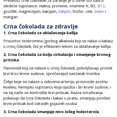
Prednost crne čokolade za zdravlje je u tome što sadrži
sledeće supstance: vlakna, proteine, vitamine K, B3,
B12
,
gvožđe, magnezijum, kalcijum,
kalijum
, fosfor, cink,
selen
i
mangan.
Crna čokolada za zdravlje
1. Crna čokolada za ublažavanje kašlja
Prisustvo teobromina (gorkog alkaloida koji se nalazi u kakau)
u crnoj čokoladi, čini je efikasnim lekom za ublažavanje kašlja.
2. Crna čokolada za bolju cirkulaciju i smanjenje krvnog
pritiska
Flavonoidi koji se nalaze u crnoj čokoladi, poboljšavaju protok
krvi kroz krvne sudove, sprečavajući nastanak tromba.
Ćelije koje se nalaze u zidovima arterija, proizvode azotnu
kiselinu, hemijsku supstancu koja opušta i širi krvne sudove, i
na taj način se kontroliše krvi pritisak. Razna istraživanja
pokazuju da crna čokolada i kakao u prahu, smanjuju povišen
krvni pritisak kod odraslih gojaznih osoba.
3. Crna čokolada smanjuje nivo lošeg holesterola