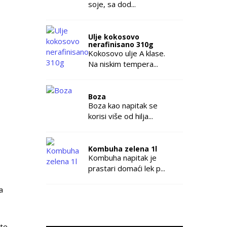
soje, sa dod...
Ulje kokosovo
nerafinisano 310g
Kokosovo ulje A klase.
Na niskim tempera...
Boza
Boza kao napitak se
korisi više od hilja...
Kombuha zelena 1l
Kombuha napitak je
prastari domaći lek p...
a
ete