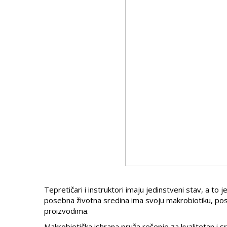
Tepretičari i instruktori imaju jedinstveni stav, a to
posebna životna sredina ima svoju makrobiotiku, po
proizvodima.
Makrobiotička ishrana pruža rešenje za kvalitetan i s