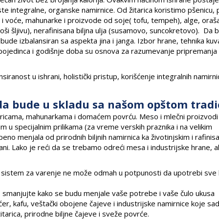
oriste integralne, organske namirnice. Od žitarica koristimo pšenicu, p
 i voće, mahunarke i proizvode od soje( tofu, tempeh), alge, oraš
i šljivu), nerafinisana biljna ulja (susamovo, suncokretovo). Da b
e izbalansiran sa aspekta jina i janga. Izbor hrane, tehnika kuv
t pojedinca i godišnje doba su osnova za razumevanje pripremanja
siranost u ishrani, holistički pristup, korišćenje integralnih namirni
da bude u skladu sa našom opštom tradi
žitaricama, mahunarkama i domaćem povrću. Meso i mlečni proizvodi
om u specijalnim prilikama (za vreme verskih praznika i na velikim
o menjala od prirodnih biljnih namirnica ka životinjskim i rafinis
ni. Lako je reći da se trebamo odreći mesa i industrijske hrane, al
aš sistem za varenje ne može odmah u potpunosti da upotrebi sve 
smanjujte kako se budu menjale vaše potrebe i vaše čulo ukusa
r, kafu, veštački obojene čajeve i industrijske namirnice koje sa
tarica, prirodne biljne čajeve i sveže povrće.