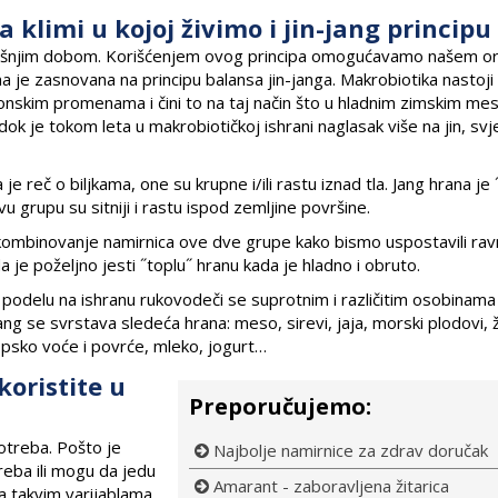
klimi u kojoj živimo i jin-jang principu
odišnjim dobom. Korišćenjem ovog principa omogućavamo našem o
a je zasnovana na principu balansa jin-janga. Makrobiotika nastoji
nskim promenama i čini to na taj način što u hladnim zimskim me
ok je tokom leta u makrobiotičkoj ishrani naglasak više na jin, svj
 je reč o biljkama, one su krupne i/ili rastu iznad tla. Jang hrana je 
vu grupu su sitniji i rastu ispod zemljine površine.
 kombinovanje namirnica ove dve grupe kako bismo uspostavili ra
da je poželjno jesti ˝toplu˝ hranu kada je hladno i obruto.
 podelu na ishranu rukovodeči se suprotnim i različitim osobinama
g se svrstava sledeća hrana: meso, sirevi, jaja, morski plodovi, 
ropsko voće i povrće, mleko, jogurt…
koristite u
Preporučujemo:
potreba. Pošto je
Najbolje namirnice za zdrav doručak
reba ili mogu da jedu
Amarant - zaboravljena žitarica
a takvim varijablama