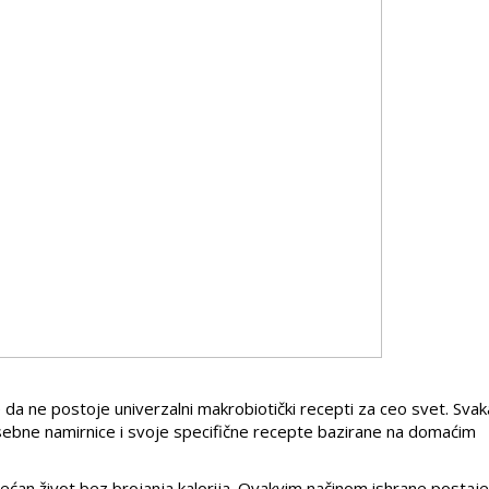
 je da ne postoje univerzalni makrobiotički recepti za ceo svet. Svak
sebne namirnice i svoje specifične recepte bazirane na domaćim
rećan život bez brojanja kalorija. Ovakvim načinom ishrane postaj