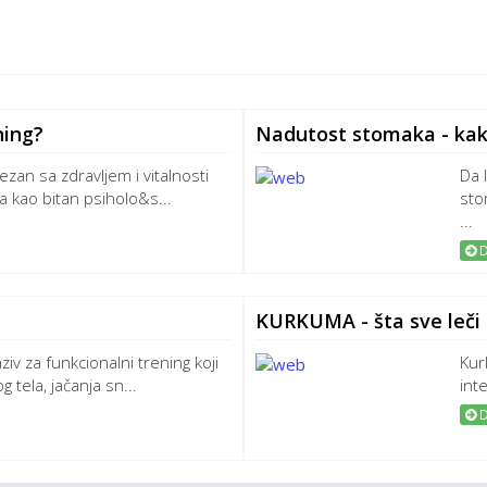
ning?
Nadutost stomaka - kako
vezan sa zdravljem i vitalnosti
Da 
 kao bitan psiholo&s...
sto
...
D
KURKUMA - šta sve leči
iv za funkcionalni trening koji
Kur
g tela, jačanja sn...
int
D