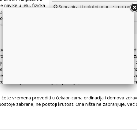
 navike u jelu, fizička
Suncanica i toplotni udar - simptomi i 
zeti u obzir kada
Pirinčano mleko za vreme posta
je tri osnovna tipa
nica koje im
Maligna oboljenja ishrana bolesnika
ravom zemljištu, u čistom okruženju i bez upotrebe hemijskih sred
om hranom i pružiti nam ono što je našem organizmu potrebno z
e besmisleno uopšte i pričati o tome jer druge hrane nije ni bilo. 
, a šta čovek u hemijskim laboratorijumima. Poznato je da organs
rija, vitamina i minerala. Osim toga ukus i miris kvalitetne i zdrav
edene, to je ono što stariju populaciju podseća na mladost, a sv
 ćete vremena provoditi u čekaonicama ordinacija i domova zdravl
postoje zabrane, ne postoji krutost. Ona ništa ne zabranjuje, već 