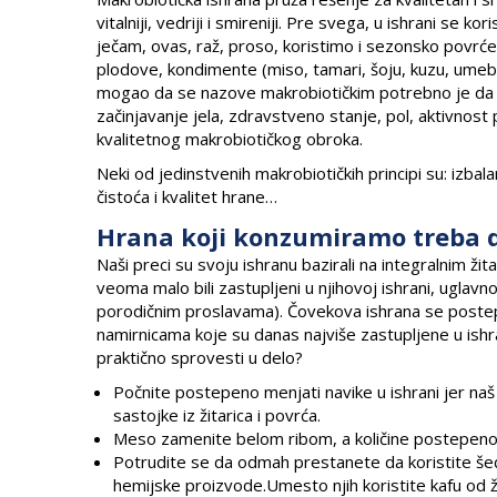
vitalniji, vedriji i smireniji. Pre svega, u ishrani se k
ječam, ovas, raž, proso, koristimo i sezonsko povrće
plodove, kondimente (miso, tamari, šoju, kuzu, umeboš
mogao da se nazove makrobiotičkim potrebno je da bud
začinjavanje jela, zdravstveno stanje, pol, aktivnos
kvalitetnog makrobiotičkog obroka.
Neki od jedinstvenih makrobiotičkih principi su: izbalan
čistoća i kvalitet hrane…
Hrana koji konzumiramo treba 
Naši preci su svoju ishranu bazirali na integralnim 
veoma malo bili zastupljeni u njihovoj ishrani, uglavn
porodičnim proslavama). Čovekova ishrana se postepen
namirnicama koje su danas najviše zastupljene u ishra
praktično sprovesti u delo?
Počnite postepeno menjati navike u ishrani jer n
sastojke iz žitarica i povrća.
Meso zamenite belom ribom, a količine postepeno 
Potrudite se da odmah prestanete da koristite šeće
hemijske proizvode.Umesto njih koristite kafu od ži