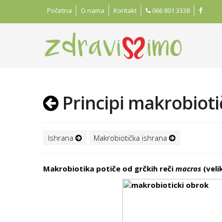
Početna
O nama
Kontakt
066 801 3338
Principi makrobioti
Ishrana
Makrobiotička ishrana
Makrobiotika potiče od grčkih reči
macros
(velik