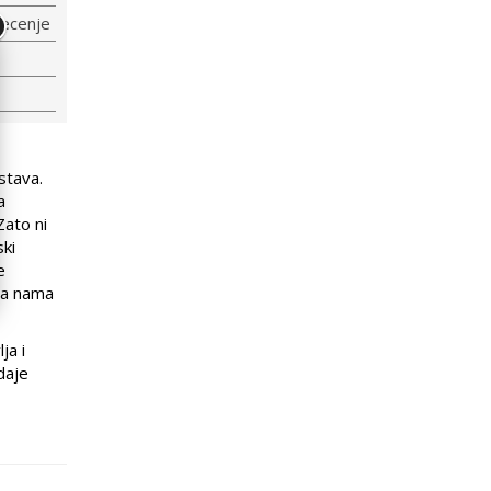
lecenje
stava.
a
Zato ni
ki
e
ima nama
ja i
daje