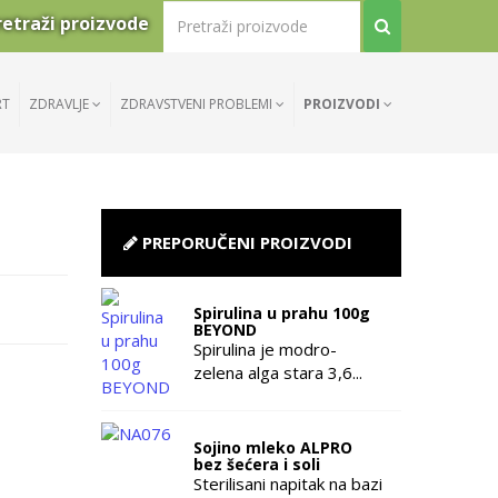
retraži proizvode
RT
ZDRAVLJE
ZDRAVSTVENI PROBLEMI
PROIZVODI
PREPORUČENI PROIZVODI
Spirulina u prahu 100g
BEYOND
Spirulina je modro-
zelena alga stara 3,6...
Sojino mleko ALPRO
bez šećera i soli
Sterilisani napitak na bazi