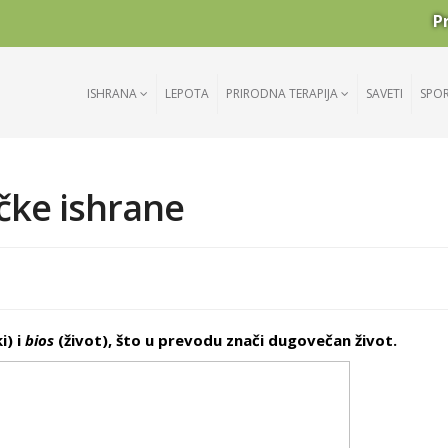
P
ISHRANA
LEPOTA
PRIRODNA TERAPIJA
SAVETI
SPO
čke ishrane
i) i
bios
(život), što u prevodu znači dugovečan život.