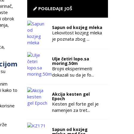
irinač,
POGLEDAJE JOŠ
aste
i obrok
anja,
Sapun od kozjeg mleka
Lekovitost kozjeg mleka
je poznata zbog ...
ca,
Ulje četiri lopo.sa
cijom
moring.50m
Brojni eksperimenti
 su
dokazali su da je fo...
anim
i kako to
Akcija kesten gel
Epoch
Kesten gel forte gel je
korisne
namenjen za tret...
drže
Sapun od kozjeg
mleka-med Eco