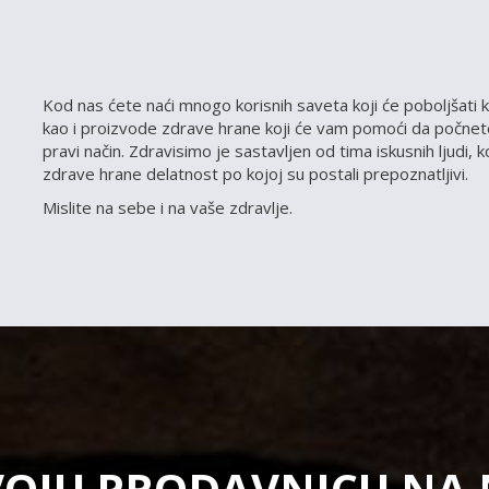
Kod nas ćete naći mnogo korisnih saveta koji će poboljšati k
kao i proizvode zdrave hrane koji će vam pomoći da počnete
pravi način. Zdravisimo je sastavljen od tima iskusnih ljudi, 
zdrave hrane delatnost po kojoj su postali prepoznatljivi.
Mislite na sebe i na vaše zdravlje.
VOJU PRODAVNICU NA