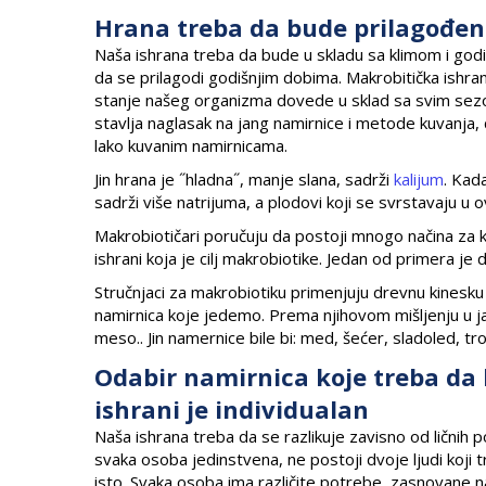
Hrana treba da bude prilagođena 
Naša ishrana treba da bude u skladu sa klimom i g
da se prilagodi godišnjim dobima. Makrobitička ishran
stanje našeg organizma dovede u sklad sa svim sezo
stavlja naglasak na jang namirnice i metode kuvanja, d
lako kuvanim namirnicama.
Jin hrana je ˝hladna˝, manje slana, sadrži
kalijum
. Kada
sadrži više natrijuma, a plodovi koji se svrstavaju u o
Makrobiotičari poručuju da postoji mnogo načina za
ishrani koja je cilj makrobiotike. Jedan od primera je 
Stručnjaci za makrobiotiku primenjuju drevnu kinesku
namirnica koje jedemo. Prema njihovom mišljenju u jan
meso.. Jin namernice bile bi: med, šećer, sladoled, t
Odabir namirnica koje treba da 
ishrani je individualan
Naša ishrana treba da se razlikuje zavisno od ličnih 
svaka osoba jedinstvena, ne postoji dvoje ljudi koji t
isto. Svaka osoba ima različite potrebe, zasnovane n