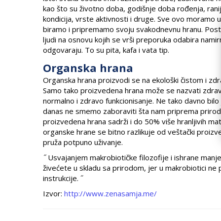
kao što su životno doba, godišnje doba rođenja, ranije
kondicija, vrste aktivnosti i druge. Sve ovo moramo u
biramo i pripremamo svoju svakodnevnu hranu. Posto
ljudi na osnovu kojih se vrši preporuka odabira namir
odgovaraju. To su pita, kafa i vata tip.
Organska hrana
Organska hrana proizvodi se na ekološki čistom i zd
Samo tako proizvedena hrana može se nazvati zdrav
normalno i zdravo funkcionisanje. Ne tako davno bilo j
danas ne smemo zaboraviti šta nam priprema priroda
proizvedena hrana sadrži i do 50% više hranljivih mate
organske hrane se bitno razlikuje od veštački proizv
pruža potpuno uživanje.
˝
Usvajanjem makrobiotičke filozofije i ishrane manje
živećete u skladu sa prirodom, jer u makrobiotici ne 
instrukcije. ˝
Izvor:
http://www.zenasamja.me/