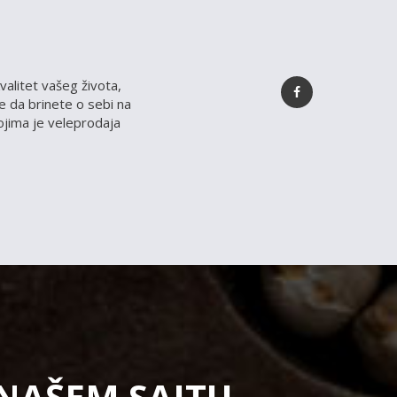
valitet vašeg života,
 da brinete o sebi na
kojima je veleprodaja
 NAŠEM SAJTU