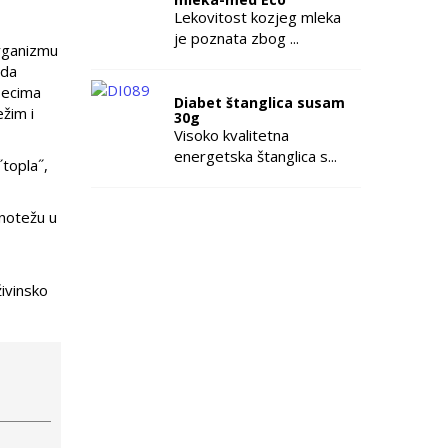
Lekovitost kozjeg mleka
je poznata zbog ...
rganizmu
 da
secima
Diabet štanglica susam
ežim i
30g
Visoko kvalitetna
energetska štanglica s...
˝topla˝,
vnotežu u
živinsko