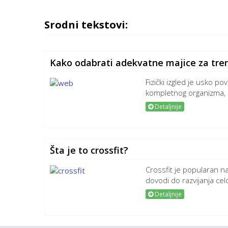
Srodni tekstovi:
Kako odabrati adekvatne majice za tre
Fizički izgled je usko po
kompletnog organizma, a
Detaljnije
Šta je to crossfit?
Crossfit je popularan naz
dovodi do razvijanja celo
Detaljnije