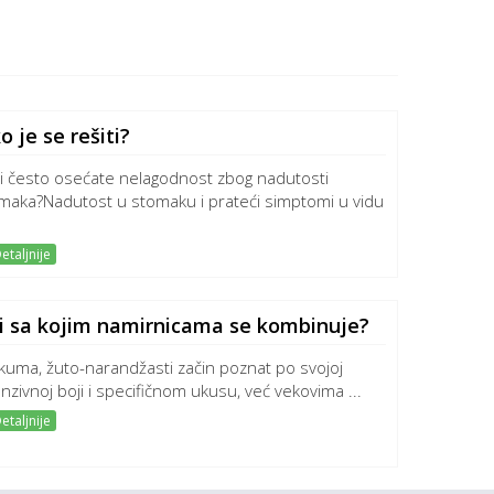
 je se rešiti?
li često osećate nelagodnost zbog nadutosti
maka?Nadutost u stomaku i prateći simptomi u vidu
etaljnije
 i sa kojim namirnicama se kombinuje?
kuma, žuto-narandžasti začin poznat po svojoj
enzivnoj boji i specifičnom ukusu, već vekovima ...
etaljnije