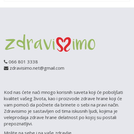
066 801 3338
zdravisimo.net@gmail.com
Kod nas ćete naći mnogo korisnih saveta koji će poboljšati
kvalitet vašeg života, kao i proizvode zdrave hrane koji će
vam pomoći da počnete da brinete o sebi na pravi način.
Zdravisimo je sastavljen od tima iskusnih ljudi, kojima je
veleprodaja zdrave hrane delatnost po kojoj su postali
prepoznatljivi.
Mislite na sebe i na vaše zdravlje.