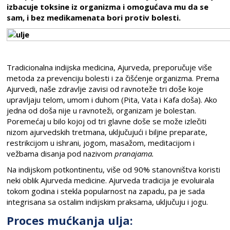
izbacuje toksine iz organizma i omogućava mu da se
sam, i bez medikamenata bori protiv bolesti.
Tradicionalna indijska medicina, Ajurveda, preporučuje više
metoda za prevenciju bolesti i za čišćenje organizma. Prema
Ajurvedi, naše zdravlje zavisi od ravnoteže tri doše koje
upravljaju telom, umom i duhom (Pita, Vata i Kafa doša). Ako
jedna od doša nije u ravnoteži, organizam je bolestan.
Poremećaj u bilo kojoj od tri glavne doše se može izlečiti
nizom ajurvedskih tretmana, uključujući i biljne preparate,
restrikcijom u ishrani, jogom, masažom, meditacijom i
vežbama disanja pod nazivom
pranajama.
Na indijskom potkontinentu, više od 90% stanovništva koristi
neki oblik Ajurveda medicine. Ajurveda tradicija je evoluirala
tokom godina i stekla popularnost na zapadu, pa je sada
integrisana sa ostalim indijskim praksama, uključuju i jogu.
Proces mućkanja ulja: