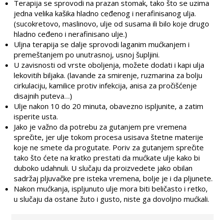
Terapija se sprovodi na prazan stomak, tako što se uzima
jedna velika kašika hladno ceđenog i nerafinisanog ulja.
(sucokretovo, maslinovo, ulje od susama ili bilo koje drugo
hladno ceđeno i nerafinisano ulje.)
Uljna terapija se dalje sprovodi laganim mućkanjem i
premeštanjem po unutrasnoj, usnoj šupljini.
U zavisnosti od vrste oboljenja, možete dodati i kapi ulja
lekovitih biljaka. (lavande za smirenje, ruzmarina za bolju
cirkulaciju, kamilice protiv infekcija, anisa za pročišćenje
disajnih puteva…)
Ulje nakon 10 do 20 minuta, obavezno ispljunite, a zatim
isperite usta.
Jako je važno da potrebu za gutanjem pre vremena
sprečite, jer ulje tokom procesa usisava štetne materije
koje ne smete da progutate. Poriv za gutanjem sprečite
tako što ćete na kratko prestati da mućkate ulje kako bi
duboko udahnuli. U slučaju da proizvedete jako obilan
sadržaj pljuvačke pre isteka vremena, bolje je i da pljunete.
Nakon mućkanja, ispljunuto ulje mora biti beličasto i retko,
u slučaju da ostane žuto i gusto, niste ga dovoljno mućkali.