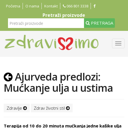
Početna
O nama
Kontakt
066 801 3338
Pretraži proizvode
PRETRAGA
Ajurveda predlozi:
Mućkanje ulja u ustima
Zdravlje
Zdrav životni stil
Terapija od 10 do 20 minuta mućkanja jedne kašike ulja