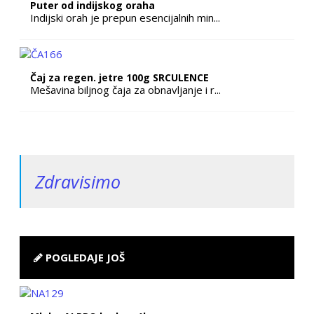
Puter od indijskog oraha
Indijski orah je prepun esencijalnih min...
Čaj za regen. jetre 100g SRCULENCE
Mešavina biljnog čaja za obnavljanje i r...
Zdravisimo
POGLEDAJE JOŠ