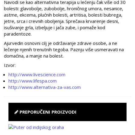
Navodi se kao alternativna terapija u lećenju čak više od 30
bolesti: glavobolje, zubobolje, hroničnog umora, nesanice,
astme, ekcema, plućnih bolesti, artritisa, bolesti bubrega,
jetre, srca i crevnih oboljenja. Sprečava krvarenje desni,
isušivanje grla, izbeljuje i jača zube, i pomaže kod
paradentoze.
Ajurvedin osnovni cilj je održavanje zdrave osobe, a ne
lečenje njenih trenutnih tegoba. Paznju više usmeravati na
domaćina, a manje na bolest.
Izvor:
http://www.livescience.com
http://www.lifespa.com
http://www.alternativa-za-vas.com
PREPORUČENI PROIZVODI