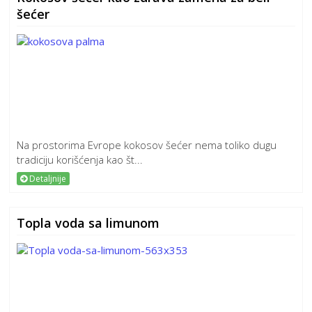
šećer
Na prostorima Evrope kokosov šećer nema toliko dugu
tradiciju korišćenja kao št...
Detaljnije
Topla voda sa limunom