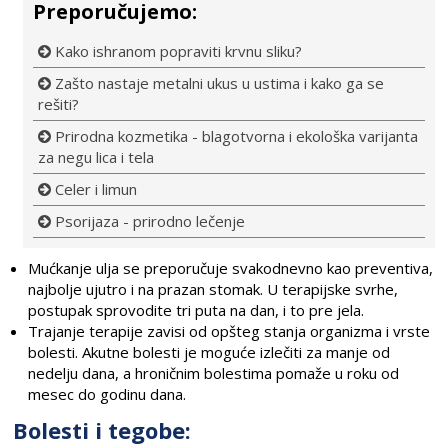
Preporučujemo:
Kako ishranom popraviti krvnu sliku?
Zašto nastaje metalni ukus u ustima i kako ga se
rešiti?
Prirodna kozmetika - blagotvorna i ekološka varijanta
za negu lica i tela
Celer i limun
Psorijaza - prirodno lečenje
Mućkanje ulja se preporučuje svakodnevno kao preventiva,
najbolje ujutro i na prazan stomak. U terapijske svrhe,
postupak sprovodite tri puta na dan, i to pre jela.
Trajanje terapije zavisi od opšteg stanja organizma i vrste
bolesti. Akutne bolesti je moguće izlečiti za manje od
nedelju dana, a hroničnim bolestima pomaže u roku od
mesec do godinu dana.
Bolesti i tegobe: