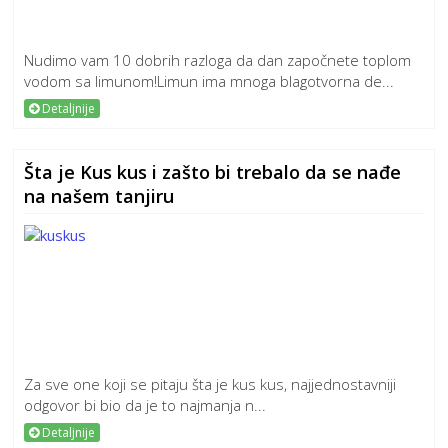
Nudimo vam 10 dobrih razloga da dan započnete toplom
vodom sa limunom!Limun ima mnoga blagotvorna de...
Detaljnije
Šta je Kus kus i zašto bi trebalo da se nađe
na našem tanjiru
Za sve one koji se pitaju šta je kus kus, najjednostavniji
odgovor bi bio da je to najmanja n...
Detaljnije