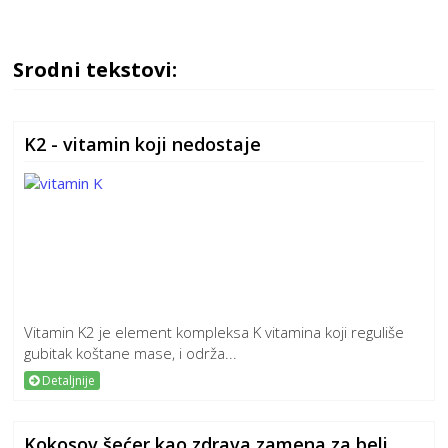
Srodni tekstovi:
K2 - vitamin koji nedostaje
Vitamin K2 je element kompleksa K vitamina koji reguliše
gubitak koštane mase, i održa...
Detaljnije
Kokosov šećer kao zdrava zamena za beli