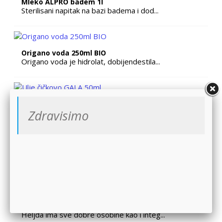
Mleko ALPRO badem 1l
Sterilisani napitak na bazi badema i dod...
Origano voda 250ml BIO
Origano voda je hidrolat, dobijendestila...
Ulje čičkovo GALA 50ml
Zdravisimo
Koristi se za negu svih tipova kose. Čič...
Sočivo crveno BIO 200g
Sočivo je odličan izvor biljnih vlakana ...
Brašno heljda integralno Hemija
Heljda ima sve dobre osobine kao i integ...