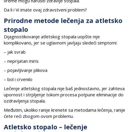
vreme mogu narušiti zdravlje stopala.
Da li i Vi imate ovaj zdravstveni problem?
Prirodne metode lečenja za atletsko
stopalo
Dijagnostikovanje atletskog stopala uopšte nije
komplikovano, jer se uglavnom javljaju sledeći simptomi:
– jak svrab
– neprijatan miris
– pojavljivanje plikova
– bol i crvenilo
Lečenje atletskog stopala nije baš jednostavno, jer zahteva
upornost i strpljenje tokom procesa potpune eliminacije do
ozdravljenja stopala.
Međutim, ukoliko ranije krenete sa metodama lečenja, ranije
ćete reći zbogom ovom problemu.
Atletsko stopalo – lečenje