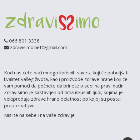
066 801 3338
zdravisimo.net@gmail.com
Kod nas ćete naći mnogo korisnih saveta koji će poboljšati
kvalitet vašeg života, kao i proizvode zdrave hrane koji će
vam pomoći da počnete da brinete o sebi na pravi način.
Zdravisimo je sastavljen od tima iskusnih ljudi, kojima je
veleprodaja zdrave hrane delatnost po kojoj su postali
prepoznatljivi.
Mislite na sebe i na vaše zdravlje.