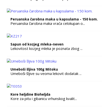
Peruanska čarobna maka u kapsulama - 150 kom.
Peruanska čarobna maka vraća celokupan o...
Sapun od kozjeg mleka-neven
Lekovitost kozjeg mleka je poznata zbog ...
Umeboši šljiva 100g Mitoku
Umeboši šljive su veoma lekovit dodatak ...
Kore heljdine Bioheljda
Kore za pitu i gibanicu vrhunskog kvalit...