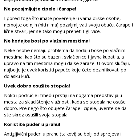
Ne pozajmljujte cipele i čarape!
I pored toga što imate poverenje u vama bliske osobe,
nemojte od njih (niti nima) pozaljmljivati svoju obuću, čarape I
lične stvari, jer se tako mogu preneti I gljivice.
Ne hodajte bosi po vlažnim mestima!
Neke osobe nemaju problema da hodaju bose po vlažnim
mestima, kao što su bazeni, svlačionice I javna kupatila, a
upravo na tim mestima mogu da se zaraze. U ovom slučaju,
najbolje je uvek koristiti papuče koje ćete dezinfikovati po
dolasku kući.
Uvek dobro osušite stopala!
Nokti i područje između prstiju na nogama predstavljaju
mesta za skladištenje vlažnosti, kada se stopala ne osuše
dobro. Pre negó što obujete čarape i cipele, uverite se da
ste skroz osušili svoja stopala.
Koristite puder u prahu!
Antigljivični puderi u prahu (talkovi) su bolji od sprejeva i