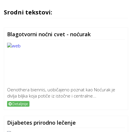
Srodni tekstovi:
Blagotvorni noćni cvet - noćurak
Oenothera biennis, uobičajeno poznat kao Noćurak je
divlja biljka koja potiče iz istočne i centralne...
Detaljnije
Dijabetes prirodno lečenje