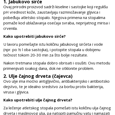
1. Jabukovo sirće
Ovaj prirodni proizvod sadrži kiseline i sastojke koji regulišu
pH vrednost kože, zaustavljaju razmnožavanje gljivica i
pobeđuju atletsko stopalo. Njegova primena na stopalima
pomaže kod ublažavanja osećaja svraba, neprijatnog mirisa i
crvenila.
Kako upotrebiti jabukovo sirće?
U lavoru pomešajte istu količinu jabukovog sirćeta i vode
(npr. po ½ l oba sastojka), i potopite stopala u dobijenu
tečnost tokom 20-30 min za što bolje rezultate.
Nakon tretmana stopala dobro obrisati i osušiti. Ovu metodu
primenjivati svakog dana, dok ne otklonite problem.
2. Ulje čajnog drveta (čajevca)
Ovo ulje ima moćno antigljivično, antibakterijsko i antibiotsko
dejstvo, te je idealno sredstvo za borbu protiv bakterija,
virusa i gljivica.
Kako upotrebiti ulje čajnog drveta?
Za lečenje atletskog stopala pomešati istu količinu ulja čajnog
drveta i maslinovog ulja, pa natopiti pamučnu vatu i namazati