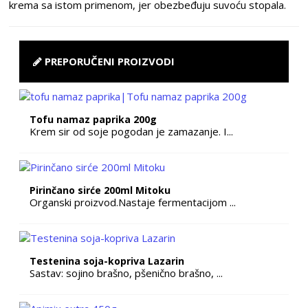
krema sa istom primenom, jer obezbeđuju suvoću stopala.
PREPORUČENI PROIZVODI
Tofu namaz paprika 200g
Krem sir od soje pogodan je zamazanje. I...
Pirinčano sirće 200ml Mitoku
Organski proizvod.Nastaje fermentacijom ...
Testenina soja-kopriva Lazarin
Sastav: sojino brašno, pšenično brašno, ...