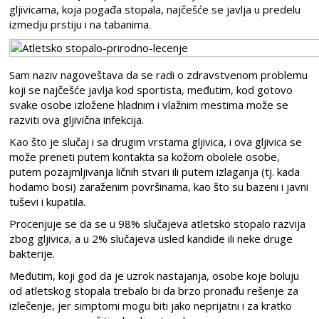
gljivicama, koja pogađa stopala, najčešće se javlja u predelu
izmedju prstiju i na tabanima.
Sam naziv nagoveštava da se radi o zdravstvenom problemu
koji se najčešće javlja kod sportista, međutim, kod gotovo
svake osobe izložene hladnim i vlažnim mestima može se
razviti ova gljivična infekcija.
Kao što je slučaj i sa drugim vrstama gljivica, i ova gljivica se
može preneti putem kontakta sa kožom obolele osobe,
putem pozajmljivanja ličnih stvari ili putem izlaganja (tj. kada
hodamo bosi) zaraženim površinama, kao što su bazeni i javni
tuševi i kupatila.
Procenjuje se da se u 98% slučajeva atletsko stopalo razvija
zbog gljivica, a u 2% slučajeva usled kandide ili neke druge
bakterije.
Međutim, koji god da je uzrok nastajanja, osobe koje boluju
od atletskog stopala trebalo bi da brzo pronađu rešenje za
izlečenje, jer simptomi mogu biti jako neprijatni i za kratko