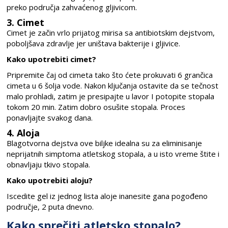
preko područja zahvaćenog gljivicom.
3. Cimet
Cimet je začin vrlo prijatog mirisa sa antibiotskim dejstvom,
poboljšava zdravlje jer uništava bakterije i gljivice.
Kako upotrebiti cimet?
Pripremite čaj od cimeta tako što ćete prokuvati 6 grančica
cimeta u 6 šolja vode. Nakon ključanja ostavite da se tečnost
malo prohladi, zatim je presipajte u lavor I potopite stopala
tokom 20 min. Zatim dobro osušite stopala. Proces
ponavljajte svakog dana.
4. Aloja
Blagotvorna dejstva ove biljke idealna su za eliminisanje
neprijatnih simptoma atletskog stopala, a u isto vreme štite i
obnavljaju tkivo stopala.
Kako upotrebiti aloju?
Iscedite gel iz jednog lista aloje inanesite gana pogođeno
područje, 2 puta dnevno.
Kako sprečiti atletsko stopalo?