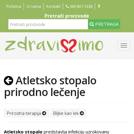
Početna
O nama
Kontakt
066 801 3338
Pretraži proizvode
PRETRAGA
Atletsko stopalo
prirodno lečenje
Prirodna terapija
Biljke kao lek
Atletsko stopalo
predstavlja infekciju uzrokovanu