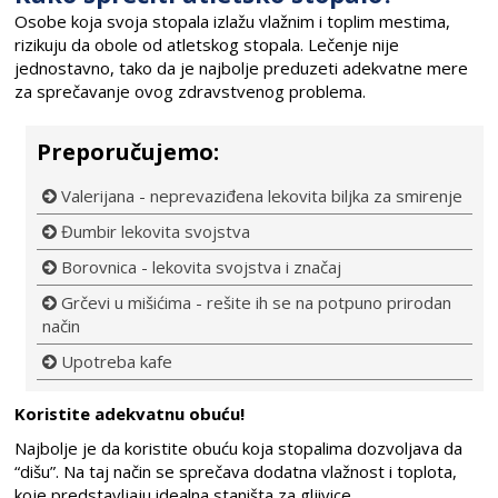
Osobe koja svoja stopala izlažu vlažnim i toplim mestima,
rizikuju da obole od atletskog stopala. Lečenje nije
jednostavno, tako da je najbolje preduzeti adekvatne mere
za sprečavanje ovog zdravstvenog problema.
Preporučujemo:
Valerijana - neprevaziđena lekovita biljka za smirenje
Đumbir lekovita svojstva
Borovnica - lekovita svojstva i značaj
Grčevi u mišićima - rešite ih se na potpuno prirodan
način
Upotreba kafe
Koristite adekvatnu obuću!
Najbolje je da koristite obuću koja stopalima dozvoljava da
“dišu”. Na taj način se sprečava dodatna vlažnost i toplota,
koje predstavljaju idealna staništa za gljivice.