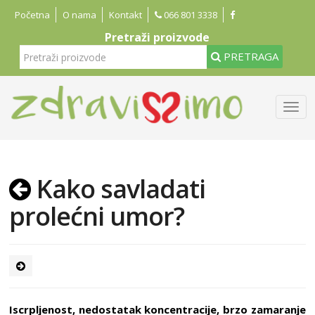
Početna
O nama
Kontakt
066 801 3338
Pretraži proizvode
PRETRAGA
Kako savladati
prolećni umor?
Iscrpljenost, nedostatak koncentracije, brzo zamaranje