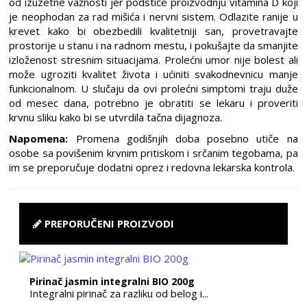
od izuzetne važnosti jer podstiče proizvodnju vitamina D koji
je neophodan za rad mišića i nervni sistem. Odlazite ranije u
krevet kako bi obezbedili kvalitetniji san, provetravajte
prostorije u stanu i na radnom mestu, i pokušajte da smanjite
izloženost stresnim situacijama. Prolećni umor nije bolest ali
može ugroziti kvalitet života i ućiniti svakodnevnicu manje
funkcionalnom. U slučaju da ovi prolećni simptomi traju duže
od mesec dana, potrebno je obratiti se lekaru i proveriti
krvnu sliku kako bi se utvrdila tačna dijagnoza.
Napomena:
Promena godišnjih doba posebno utiče na
osobe sa povišenim krvnim pritiskom i srčanim tegobama, pa
im se preporučuje dodatni oprez i redovna lekarska kontrola.
PREPORUČENI PROIZVODI
Pirinač jasmin integralni BIO 200g
Integralni pirinač za razliku od belog i...