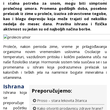
i stalna potreba za snom, mogu biti simptomi
prolećnog umora. Promena godišnjih doba, posebno
prelazak iz zime u proleće, izaziva zdravstvene tegobe,
kao i blagu depresiju koja može trajati od nekoliko
nedelja do mesec dana. Pravilna ishrana i fizička
aktivnost su jedan su od najboljih načina borbe.
Proleće, nakon perioda zime, vreme je prilagođavanja
organizma novim vremenskim uslovima. Oscilacije u
temperaturi, vazdušnom pritisku i količini padavina utiču na
naše fiziološko stanje. Hormonski sistem tela suočava se i sa
promenama u ishrani koja podrazumeva prelazak sa
kaloričnih i teških jela na namirnice bogate mineralima i
vitaminima.
Ishrana
Preporučujemo:
Ishrana koja
se
Proso – stara lekovita žitarica
preporučuje
na početku
Kako otvoriti prodavnicu zdrave hrane?