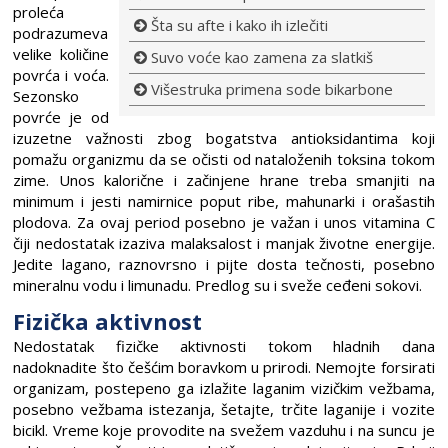
proleća
Šta su afte i kako ih izlečiti
podrazumeva
velike količine
Suvo voće kao zamena za slatkiš
povrća i voća.
Višestruka primena sode bikarbone
Sezonsko
povrće je od
izuzetne važnosti zbog bogatstva antioksidantima koji
pomažu organizmu da se očisti od nataloženih toksina tokom
zime. Unos kalorične i začinjene hrane treba smanjiti na
minimum i jesti namirnice poput ribe, mahunarki i orašastih
plodova. Za ovaj period posebno je važan i unos vitamina C
čiji nedostatak izaziva malaksalost i manjak životne energije.
Jedite lagano, raznovrsno i pijte dosta tečnosti, posebno
mineralnu vodu i limunadu. Predlog su i sveže ceđeni sokovi.
Fizička aktivnost
Nedostatak fizičke aktivnosti tokom hladnih dana
nadoknadite što češćim boravkom u prirodi. Nemojte forsirati
organizam, postepeno ga izlažite laganim vizičkim vežbama,
posebno vežbama istezanja, šetajte, trčite laganije i vozite
bicikl. Vreme koje provodite na svežem vazduhu i na suncu je