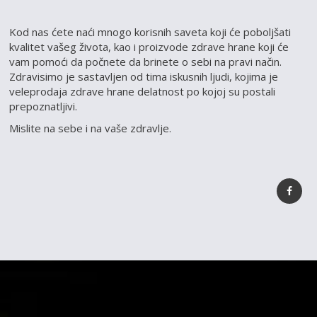
Kod nas ćete naći mnogo korisnih saveta koji će poboljšati
kvalitet vašeg života, kao i proizvode zdrave hrane koji će
vam pomoći da počnete da brinete o sebi na pravi način.
Zdravisimo je sastavljen od tima iskusnih ljudi, kojima je
veleprodaja zdrave hrane delatnost po kojoj su postali
prepoznatljivi.
Mislite na sebe i na vaše zdravlje.