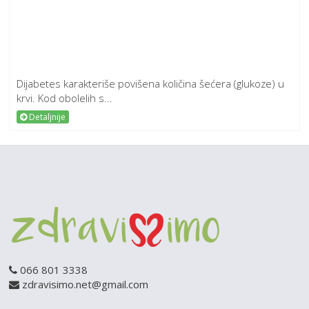
Dijabetes karakteriše povišena količina šećera (glukoze) u
krvi. Kod obolelih s...
Detaljnije
066 801 3338
zdravisimo.net@gmail.com