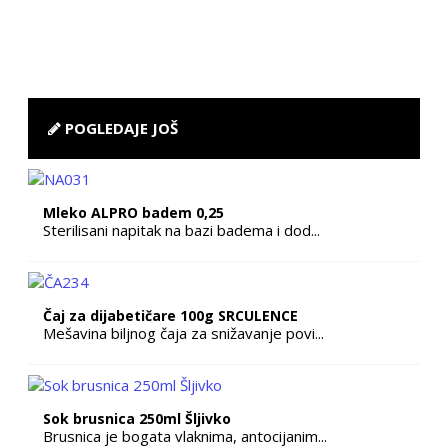
POGLEDAJE JOŠ
Mleko ALPRO badem 0,25
Sterilisani napitak na bazi badema i dod...
Čaj za dijabetičare 100g SRCULENCE
Mešavina biljnog čaja za snižavanje povi...
Sok brusnica 250ml Šljivko
Brusnica je bogata vlaknima, antocijanim...