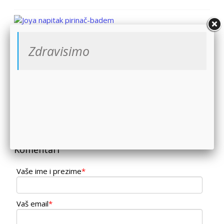
Joya napitak pirinač-badem
Ovaj napitak bogatog i veoma lepog ukusa...
Zdravisimo
Miso beli 250 g
Beli miso je ukusna fermentisana pasta o...
Komentari
Vaše ime i prezime
*
Vaš email
*