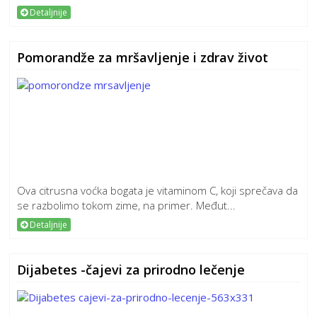
Detaljnije
Pomorandže za mršavljenje i zdrav život
Ova citrusna voćka bogata je vitaminom C, koji sprečava da
se razbolimo tokom zime, na primer. Međut...
Detaljnije
Dijabetes -čajevi za prirodno lečenje