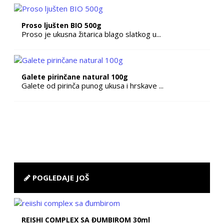
Proso ljušten BIO 500g
Proso je ukusna žitarica blago slatkog u...
Galete pirinčane natural 100g
Galete od pirinča punog ukusa i hrskave ...
POGLEDAJE JOŠ
REISHI COMPLEX SA ĐUMBIROM 30ml