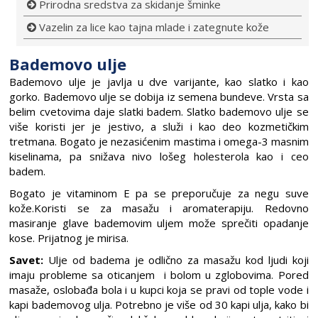
Prirodna sredstva za skidanje šminke
Vazelin za lice kao tajna mlade i zategnute kože
Bademovo ulje
Bademovo ulje je javlja u dve varijante, kao slatko i kao
gorko. Bademovo ulje se dobija iz semena bundeve. Vrsta sa
belim cvetovima daje slatki badem. Slatko bademovo ulje se
više koristi jer je jestivo, a služi i kao deo kozmetičkim
tretmana. Bogato je nezasićenim mastima i omega-3 masnim
kiselinama, pa snižava nivo lošeg holesterola kao i ceo
badem.
Bogato je vitaminom E pa se preporučuje za negu suve
kože.Koristi se za masažu i aromaterapiju. Redovno
masiranje glave bademovim uljem može sprečiti opadanje
kose. Prijatnog je mirisa.
Savet:
Ulje od badema je odlično za masažu kod ljudi koji
imaju probleme sa oticanjem i bolom u zglobovima. Pored
masaže, oslobađa bola i u kupci koja se pravi od tople vode i
kapi bademovog ulja. Potrebno je više od 30 kapi ulja, kako bi