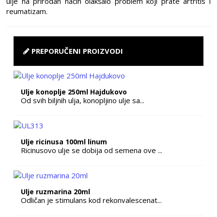
ulje na prirodan način olakšalo problem koji prate artritis i
reumatizam.
PREPORUČENI PROIZVODI
Ulje konoplje 250ml Hajdukovo
Od svih biljnih ulja, konopljino ulje sa...
Ulje ricinusa 100ml linum
Ricinusovo ulje se dobija od semena ove ...
Ulje ruzmarina 20ml
Odličan je stimulans kod rekonvalescenat...