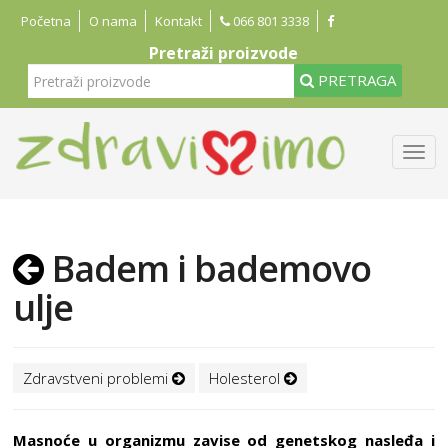
Početna
O nama
Kontakt
066 801 3338
Pretraži proizvode
PRETRAGA
Badem i bademovo
ulje
Zdravstveni problemi
Holesterol
Masnoće u organizmu zavise od genetskog nasleđa i