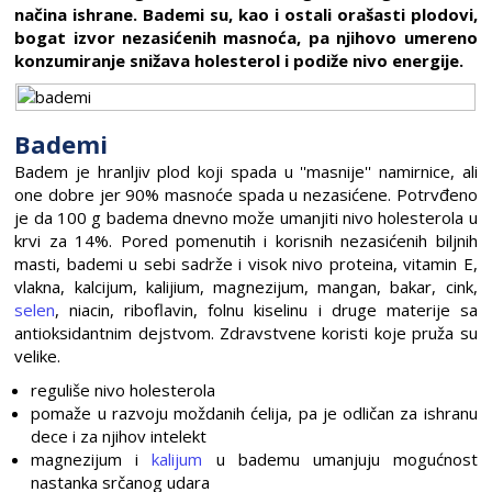
načina ishrane. Bademi su, kao i ostali orašasti plodovi,
bogat izvor nezasićenih masnoća, pa njihovo umereno
konzumiranje snižava holesterol i podiže nivo energije.
Bademi
Badem je hranljiv plod koji spada u ''masnije'' namirnice, ali
one dobre jer 90% masnoće spada u nezasićene. Potrvđeno
je da 100 g badema dnevno može umanjiti nivo holesterola u
krvi za 14%. Pored pomenutih i korisnih nezasićenih biljnih
masti, bademi u sebi sadrže i visok nivo proteina, vitamin E,
vlakna, kalcijum, kalijium, magnezijum, mangan, bakar, cink,
selen
, niacin, riboflavin, folnu kiselinu i druge materije sa
antioksidantnim dejstvom. Zdravstvene koristi koje pruža su
velike.
reguliše nivo holesterola
pomaže u razvoju moždanih ćelija, pa je odličan za ishranu
dece i za njihov intelekt
magnezijum i
kalijum
u bademu umanjuju mogućnost
nastanka srčanog udara