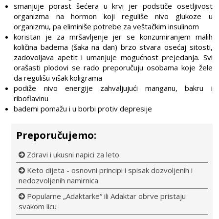
smanjuje porast šećera u krvi jer podstiče osetljivost
organizma na hormon koji reguliše nivo glukoze u
organizmu, pa eliminiše potrebe za veštačkim insulinom
koristan je za mršavljenje jer se konzumiranjem malih
količina badema (šaka na dan) brzo stvara osećaj sitosti,
zadovoljava apetit i umanjuje mogućnost prejedanja. Svi
orašasti plodovi se rado preporučuju osobama koje žele
da regulišu višak koligrama
podiže nivo energije zahvaljujući manganu, bakru i
riboflavinu
bademi pomažu i u borbi protiv depresije
Preporučujemo:
Zdravi i ukusni napici za leto
Keto dijeta - osnovni principi i spisak dozvoljenih i
nedozvoljenih namirnica
Popularne „Adaktarke“ ili Adaktar obrve pristaju
svakom licu