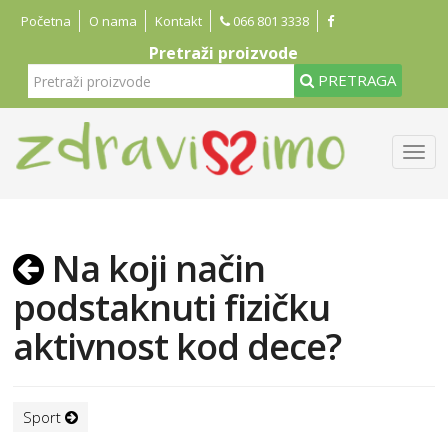
Početna
O nama
Kontakt
066 801 3338
Pretraži proizvode
PRETRAGA
Na koji način
podstaknuti fizičku
aktivnost kod dece?
Sport