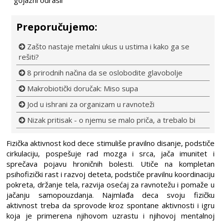
gojazni odrasli
Preporučujemo:
Zašto nastaje metalni ukus u ustima i kako ga se
rešiti?
8 prirodnih načina da se oslobodite glavobolje
Makrobiotički doručak: Miso supa
Jod u ishrani za organizam u ravnoteži
Nizak pritisak - o njemu se malo priča, a trebalo bi
Fizička aktivnost kod dece stimuliše pravilno disanje, podstiče
cirkulaciju, pospešuje rad mozga i srca, jača imunitet i
sprečava pojavu hroničnih bolesti. Utiče na kompletan
psihofizički rast i razvoj deteta, podstiče pravilnu koordinaciju
pokreta, držanje tela, razvija osećaj za ravnotežu i pomaže u
jačanju samopouzdanja. Najmlađa deca svoju fizičku
aktivnost treba da sprovode kroz spontane aktivnosti i igru
koja je primerena njihovom uzrastu i njihovoj mentalnoj