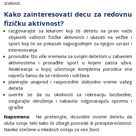
zrelosti.
Kako zainteresovati decu za redovnu
fizičku aktivnost?
razgovarajte sa lekarom koji će detetu na pravi naćin
objasniti važnost fizičke aktivnosti i ukazati na vežbe i
sport koji će se pokazati najpogodnijim za njegov uzrast i
interesovanja
provodite što više vremena sa svojim detetom u zabavnim
aktivnostima i pronađite sport u kojem zaista uživa.
Reakreacija u kojoj učestvuje kompletna porodica ima
najveću šansu da se redovno i održava.
planirajte unapred i rasporedite slobodno vreme vašeg
deteta
uverite se da su okolnosti za rekreaciju bezbedne,
osigurajte okruženje i nabavite odgovarajuću opremu i
igračke
Napomena:
Ne preterujte, dozvolite svome detetu da
sluša svoje telo kako bi izbegli povrede ili preopterećenost.
Navike stečene u mladosti ostaju za ceo život.