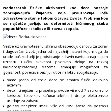
Nedostatak fizičke aktivnosti kod dece postaje
zabrinjavajuća činjenica koja prouzrokuje loše
zdravstveno stanje tokom čitavog života. Problemi koji
se najčešće javljaju su deformiteti kičmenog stuba
poput kifoze i skolioze ili ravna stopala.
Vežbe uz uravnoteženu ishranu obezbeđuju osnovu za zdrav
i dugovečan život. Jedna od najvažnijih stvari koju mogu da
urade baš roditelji je podsticanje zdravih navika u najranijem
uzrastu. Fizička aktivnost pozitivno deluje na razvoj
kardiorespiratornog sistema, smanjuje mogućnost za
gojaznost, povećava pažnju i utiče na lakšu socijalizaciju.
samo jedno od troje dece se smatra fizički dovoljno
aktivnim
deca i tinejdžeri u proseku provode više od 7 sati dnevno
koristeći televizor, računar,telefon i druge elektronske
uređaje za zabavu
gojazni tinejdzeri imaju više od 70% šanse da postanu