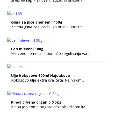
Srebrna kap – sinusan, izuzetno snažan r...
Glina za piće Shenemil 150g
Zelena glina za u prahu za oralnu upotre...
Lan mleveni 100g
Mleveno seme lana pomaže regulisanju var...
Ulje kokosovo 600ml Hajdukovo
Kokosovo ulje extra kvaliteta. Na niskim...
Kinoa crvena organic 0.5kg
Kinoa je veoma bogata aminokiselinom liz...