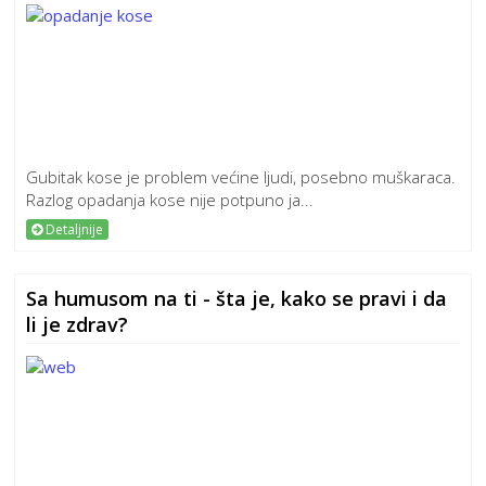
Gubitak kose je problem većine ljudi, posebno muškaraca.
Razlog opadanja kose nije potpuno ja...
Detaljnije
Sa humusom na ti - šta je, kako se pravi i da
li je zdrav?