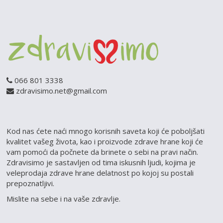
066 801 3338
zdravisimo.net@gmail.com
Kod nas ćete naći mnogo korisnih saveta koji će poboljšati
kvalitet vašeg života, kao i proizvode zdrave hrane koji će
vam pomoći da počnete da brinete o sebi na pravi način.
Zdravisimo je sastavljen od tima iskusnih ljudi, kojima je
veleprodaja zdrave hrane delatnost po kojoj su postali
prepoznatljivi.
Mislite na sebe i na vaše zdravlje.