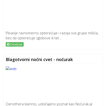
Plivanje ravnomerno opterećuje i razvija sve grupe mišića,
bez da opterećuje zglobove ili tet...
Detaljnije
Blagotvorni noćni cvet - noćurak
Oenothera biennis, uobičajeno poznat kao Noćurak je