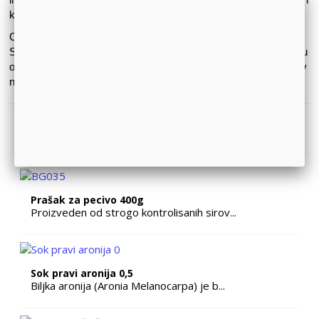
kvalitetniji sok.
Ovako pripremljen sok prepun je hranjivih materija i vitamina.
Smatra se odličnim detoksom organizma, kao pomoć pri lečenju
određenih bolesti i kao odlična preventiva za one koji vode zdrav
način života.
PREPORUČENI PROIZVODI
Prašak za pecivo 400g
Proizveden od strogo kontrolisanih sirov...
Sok pravi aronija 0,5
Biljka aronija (Aronia Melanocarpa) je b...