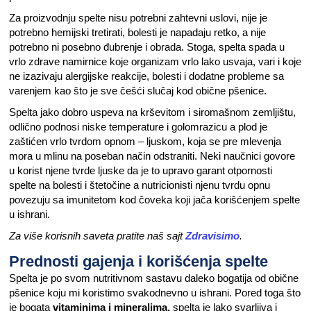
Za proizvodnju spelte nisu potrebni zahtevni uslovi, nije je
potrebno hemijski tretirati, bolesti je napadaju retko, a nije
potrebno ni posebno đubrenje i obrada. Stoga, spelta spada u
vrlo zdrave namirnice koje organizam vrlo lako usvaja, vari i koje
ne izazivaju alergijske reakcije, bolesti i dodatne probleme sa
varenjem kao što je sve češći slučaj kod obične pšenice.
Spelta jako dobro uspeva na krševitom i siromašnom zemljištu,
odlično podnosi niske temperature i golomrazicu a plod je
zaštićen vrlo tvrdom opnom – ljuskom, koja se pre mlevenja
mora u mlinu na poseban način odstraniti. Neki naučnici govore
u korist njene tvrde ljuske da je to upravo garant otpornosti
spelte na bolesti i štetočine a nutricionisti njenu tvrdu opnu
povezuju sa imunitetom kod čoveka koji jača korišćenjem spelte
u ishrani.
Za više korisnih saveta pratite naš sajt
Zdravisimo
.
Prednosti gajenja i korišćenja spelte
Spelta je po svom nutritivnom sastavu daleko bogatija od obične
pšenice koju mi koristimo svakodnevno u ishrani. Pored toga što
je bogata
vitaminima i mineralima,
spelta je lako svarljiva i