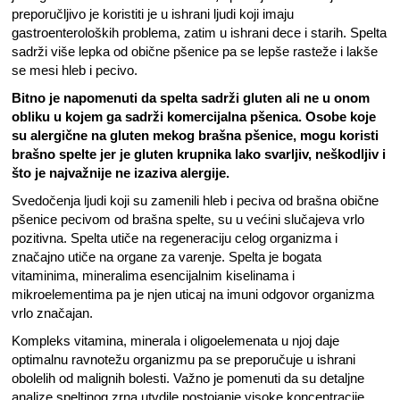
preporučljivo je koristiti je u ishrani ljudi koji imaju
gastroenteroloških problema, zatim u ishrani dece i starih. Spelta
sadrži više lepka od obične pšenice pa se lepše rasteže i lakše
se mesi hleb i pecivo.
Bitno je napomenuti da spelta sadrži gluten ali ne u onom
obliku u kojem ga sadrži komercijalna pšenica. Osobe koje
su alergične na gluten mekog brašna pšenice, mogu koristi
brašno spelte jer je gluten krupnika lako svarljiv, neškodljiv i
što je najvažnije ne izaziva alergije.
Svedočenja ljudi koji su zamenili hleb i peciva od brašna obične
pšenice pecivom od brašna spelte, su u većini slučajeva vrlo
pozitivna. Spelta utiče na regeneraciju celog organizma i
značajno utiče na organe za varenje. Spelta je bogata
vitaminima, mineralima esencijalnim kiselinama i
mikroelementima pa je njen uticaj na imuni odgovor organizma
vrlo značajan.
Kompleks vitamina, minerala i oligoelemenata u njoj daje
optimalnu ravnotežu organizmu pa se preporučuje u ishrani
obolelih od malignih bolesti. Važno je pomenuti da su detaljne
analize speltinog zrna utvdile postojanje visoke koncentracije