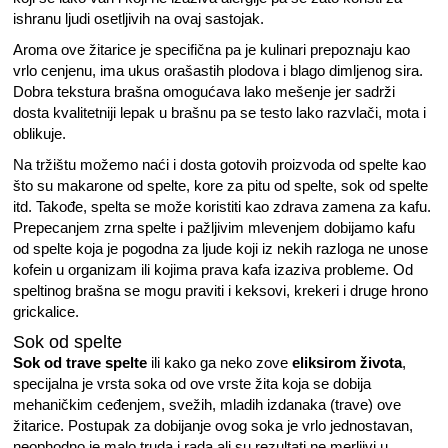
ishranu ljudi osetljivih na ovaj sastojak.
Aroma ove žitarice je specifična pa je kulinari prepoznaju kao
vrlo cenjenu, ima ukus orašastih plodova i blago dimljenog sira.
Dobra tekstura brašna omogućava lako mešenje jer sadrži
dosta kvalitetniji lepak u brašnu pa se testo lako razvlači, mota i
oblikuje.
Na tržištu možemo naći i dosta gotovih proizvoda od spelte kao
što su makarone od spelte, kore za pitu od spelte, sok od spelte
itd. Takođe, spelta se može koristiti kao zdrava zamena za kafu.
Prepecanjem zrna spelte i pažljivim mlevenjem dobijamo kafu
od spelte koja je pogodna za ljude koji iz nekih razloga ne unose
kofein u organizam ili kojima prava kafa izaziva probleme. Od
speltinog brašna se mogu praviti i keksovi, krekeri i druge hrono
grickalice.
Sok od spelte
Sok od trave spelte
ili kako ga neko zove
eliksirom života
,
specijalna je vrsta soka od ove vrste žita koja se dobija
mehaničkim ceđenjem, svežih, mladih izdanaka (trave) ove
žitarice. Postupak za dobijanje ovog soka je vrlo jednostavan,
neophodno je malo truda i rada ali su rezultati ne merljivi u