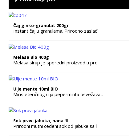
Čaj ginko-granulat 200gr
Instant čaj u granulama. Prirodno zaslađ...
Melasa Bio 400g
Melasa sirup je sporedni proizvod u proi...
Ulje mente 10ml BIO
Miris eteričnog ulja peperminta osvežava...
Sok pravi jabuka, nana 1l
Prirodni mutni ceđeni sok od jabuke sa l...