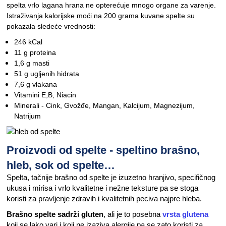
spelta vrlo lagana hrana ne opterećuje mnogo organe za varenje.
Istraživanja kalorijske moći na 200 grama kuvane spelte su
pokazala sledeće vrednosti:
246 kCal
11 g proteina
1,6 g masti
51 g ugljenih hidrata
7,6 g vlakana
Vitamini E,B, Niacin
Minerali - Cink, Gvožđe, Mangan, Kalcijum, Magnezijum,
Natrijum
Proizvodi od spelte - speltino brašno,
hleb, sok od spelte…
Spelta, tačnije brašno od spelte je izuzetno hranjivo, specifičnog
ukusa i mirisa i vrlo kvalitetne i nežne teksture pa se stoga
koristi za pravljenje zdravih i kvalitetnih peciva najpre hleba.
Brašno spelte sadrži gluten
, ali je to posebna
vrsta glutena
koji se lako vari i koji ne izaziva alergije pa se zato koristi za