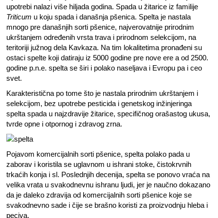
upotrebi nalazi više hiljada godina. Spada u žitarice iz familije
Triticum
u koju spada i današnja pšenica. Spelta je nastala
mnogo pre današnjih sorti pšenice, najverovatnije prirodnim
ukrštanjem određenih vrsta trava i prirodnom selekcijom, na
teritoriji južnog dela Kavkaza. Na tim lokalitetima pronađeni su
ostaci spelte koji datiraju iz 5000 godine pre nove ere a od 2500.
godine p.n.e. spelta se širi i polako naseljava i Evropu pa i ceo
svet.
Karakteristična po tome što je nastala prirodnim ukrštanjem i
selekcijom, bez upotrebe pesticida i genetskog inžinjeringa
spelta spada u najzdravije žitarice, specifičnog orašastog ukusa,
tvrde opne i otpornog i zdravog zrna.
Pojavom komercijalnih sorti pšenice, spelta polako pada u
zaborav i koristila se uglavnom u ishrani stoke, čistokrvnih
trkaćih konja i sl. Poslednjih decenija, spelta se ponovo vraća na
velika vrata u svakodnevnu ishranu ljudi, jer je naučno dokazano
da je daleko zdravija od komercijalnih sorti pšenice koje se
svakodnevno sade i čije se brašno koristi za proizvodnju hleba i
peciva.