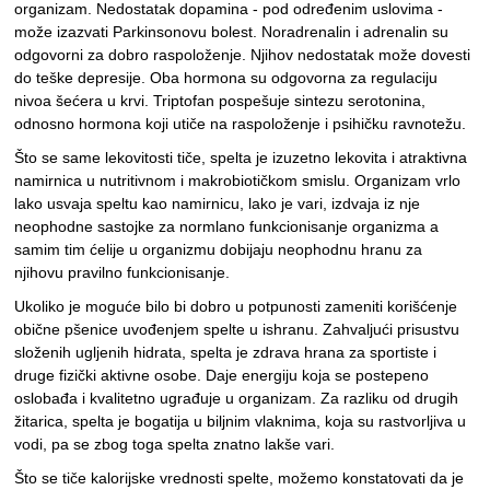
organizam. Nedostatak dopamina - pod određenim uslovima -
može izazvati Parkinsonovu bolest. Noradrenalin i adrenalin su
odgovorni za dobro raspoloženje. Njihov nedostatak može dovesti
do teške depresije. Oba hormona su odgovorna za regulaciju
nivoa šećera u krvi. Triptofan pospešuje sintezu serotonina,
odnosno hormona koji utiče na raspoloženje i psihičku ravnotežu.
Što se same lekovitosti tiče, spelta je izuzetno lekovita i atraktivna
namirnica u nutritivnom i makrobiotičkom smislu. Organizam vrlo
lako usvaja speltu kao namirnicu, lako je vari, izdvaja iz nje
neophodne sastojke za normlano funkcionisanje organizma a
samim tim ćelije u organizmu dobijaju neophodnu hranu za
njihovu pravilno funkcionisanje.
Ukoliko je moguće bilo bi dobro u potpunosti zameniti korišćenje
obične pšenice uvođenjem spelte u ishranu. Zahvaljući prisustvu
složenih ugljenih hidrata, spelta je zdrava hrana za sportiste i
druge fizički aktivne osobe. Daje energiju koja se postepeno
oslobađa i kvalitetno ugrađuje u organizam. Za razliku od drugih
žitarica, spelta je bogatija u biljnim vlaknima, koja su rastvorljiva u
vodi, pa se zbog toga spelta znatno lakše vari.
Što se tiče kalorijske vrednosti spelte, možemo konstatovati da je