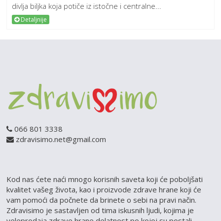
divlja biljka koja potiče iz istočne i centralne...
Detaljnije
066 801 3338
zdravisimo.net@gmail.com
Kod nas ćete naći mnogo korisnih saveta koji će poboljšati
kvalitet vašeg života, kao i proizvode zdrave hrane koji će
vam pomoći da počnete da brinete o sebi na pravi način.
Zdravisimo je sastavljen od tima iskusnih ljudi, kojima je
veleprodaja zdrave hrane delatnost po kojoj su postali