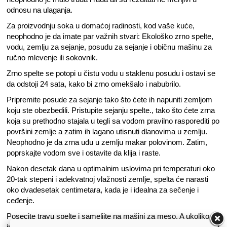
odnosu na ulaganja.
Za proizvodnju soka u domaćoj radinosti, kod vaše kuće,
neophodno je da imate par važnih stvari: Ekološko zrno spelte,
vodu, zemlju za sejanje, posudu za sejanje i običnu mašinu za
ručno mlevenje ili sokovnik.
Zrno spelte se potopi u čistu vodu u staklenu posudu i ostavi se
da odstoji 24 sata, kako bi zrno omekšalo i nabubrilo.
Pripremite posude za sejanje tako što ćete ih napuniti zemljom
koju ste obezbedili. Pristupite sejanju spelte., tako što ćete zrna
koja su prethodno stajala u tegli sa vodom pravilno rasporediti po
površini zemlje a zatim ih lagano utisnuti dlanovima u zemlju.
Neophodno je da zrna uđu u zemlju makar polovinom. Zatim,
poprskajte vodom sve i ostavite da klija i raste.
Nakon desetak dana u optimalnim uslovima pri temperaturi oko
20-tak stepeni i adekvatnoj vlažnosti zemlje, spelta će narasti
oko dvadesetak centimetara, kada je i idealna za sečenje i
ceđenje.
Posecite travu spelte i sameljite na mašini za meso. A ukoliko
imate sokovnik propustite je kroz sokovnik, tako ćete dobiti bolji i