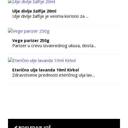
Ulje divlje žalfije 20ml
Ulje divlje žalfije je veoma korisno za ...
Vege parizer 250g
Parizer u crevu izvanrednog ukusa, dosta...
Eterično ulje lavanda 10ml Kirkol
Zdravstvene prednosti eteričnog ulja lav...
POGLEDAJE JOŠ