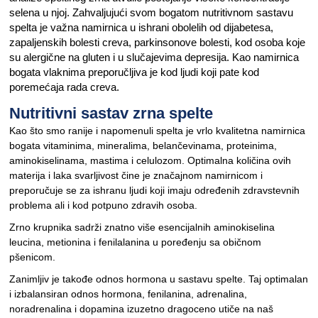
selena u njoj. Zahvaljujući svom bogatom nutritivnom sastavu
spelta je važna namirnica u ishrani obolelih od dijabetesa,
zapaljenskih bolesti creva, parkinsonove bolesti, kod osoba koje
su alergične na gluten i u slučajevima depresija. Kao namirnica
bogata vlaknima preporučljiva je kod ljudi koji pate kod
poremećaja rada creva.
Nutritivni sastav zrna spelte
Kao što smo ranije i napomenuli spelta je vrlo kvalitetna namirnica
bogata vitaminima, mineralima, belančevinama, proteinima,
aminokiselinama, mastima i celulozom. Optimalna količina ovih
materija i laka svarljivost čine je značajnom namirnicom i
preporučuje se za ishranu ljudi koji imaju određenih zdravstevnih
problema ali i kod potpuno zdravih osoba.
Zrno krupnika sadrži znatno više esencijalnih aminokiselina
leucina, metionina i fenilalanina u poređenju sa običnom
pšenicom.
Zanimljiv je takođe odnos hormona u sastavu spelte. Taj optimalan
i izbalansiran odnos hormona, fenilanina, adrenalina,
noradrenalina i dopamina izuzetno dragoceno utiče na naš