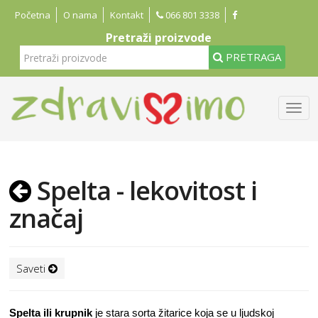
Početna
O nama
Kontakt
066 801 3338
Pretraži proizvode
PRETRAGA
Spelta - lekovitost i
značaj
Saveti
Spelta ili krupnik
je stara sorta žitarice koja se u ljudskoj