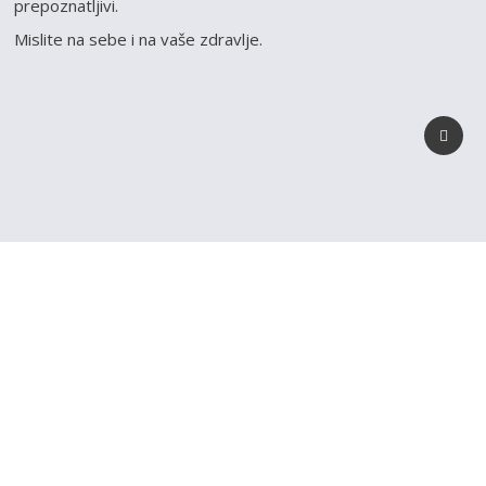
prepoznatljivi.
Mislite na sebe i na vaše zdravlje.
REGISTRUJ SVOJU
PRODAVNICU NA NAŠEM
SAJTU