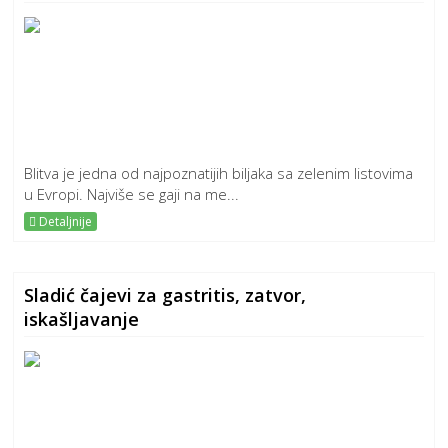
Blitva je jedna od najpoznatijih biljaka sa zelenim listovima
u Evropi. Najviše se gaji na me...
Detaljnije
Sladić čajevi za gastritis, zatvor,
iskašljavanje