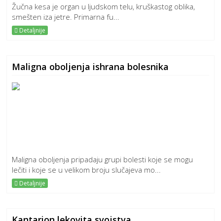
Žučna kesa je organ u ljudskom telu, kruškastog oblika,
smešten iza jetre. Primarna fu...
Detaljnije
Maligna oboljenja ishrana bolesnika
Maligna oboljenja pripadaju grupi bolesti koje se mogu
lečiti i koje se u velikom broju slučajeva mo...
Detaljnije
Kantarion lekovita svojstva