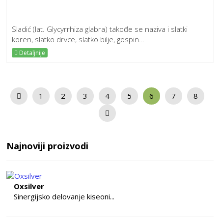
Sladić (lat. Glycyrrhiza glabra) takođe se naziva i slatki
koren, slatko drvce, slatko bilje, gospin...
Detaljnije
1
2
3
4
5
6
7
8
Najnoviji proizvodi
Oxsilver
Sinergijsko delovanje kiseoni...