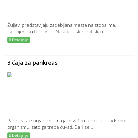
Žuljevi predstavljaju zadebljana mesta na stopalima,
ispunjeni su tečnošću. Nastaju usled pritiska i...
Detaljnije
3 čaja za pankreas
Pankreas je organ koji ima jako važnu funkciju u ljudskom
organizmu, zato ga treba čuvati. Da li se ...
Detaljnije