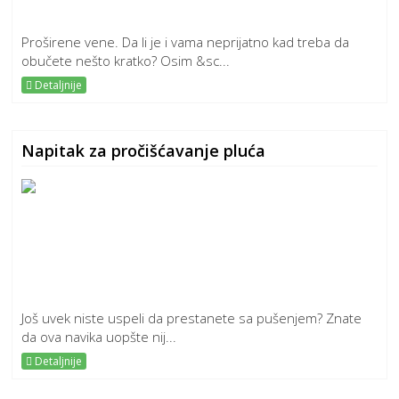
Proširene vene. Da li je i vama neprijatno kad treba da
obučete nešto kratko? Osim &sc...
Detaljnije
Napitak za pročišćavanje pluća
Još uvek niste uspeli da prestanete sa pušenjem? Znate
da ova navika uopšte nij...
Detaljnije