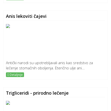
Anis lekoviti čajevi
Antički narodi su upotrebljavali anis kao sredstvo za
lečenje stomačnih oboljenja. Eterično ulje ani...
Detaljnije
Trigliceridi - prirodno lečenje