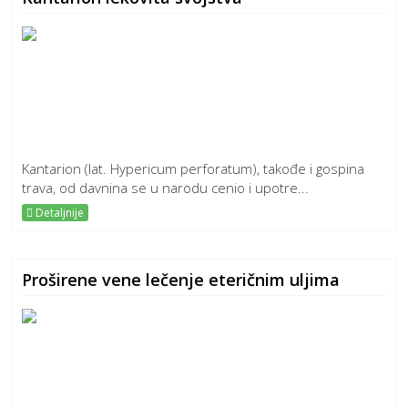
Kantarion (lat. Hypericum perforatum), takođe i gospina
trava, od davnina se u narodu cenio i upotre...
Detaljnije
Proširene vene lečenje eteričnim uljima