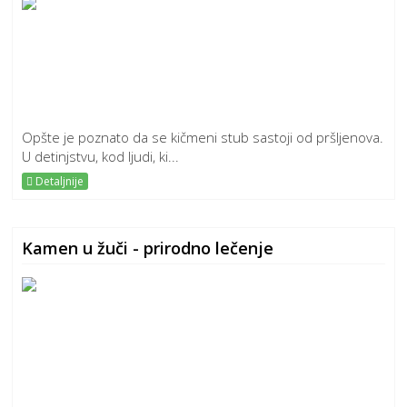
Opšte je poznato da se kičmeni stub sastoji od pršljenova.
U detinjstvu, kod ljudi, ki...
Detaljnije
Kamen u žuči - prirodno lečenje