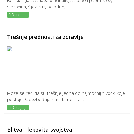
Beli slez (lat. Althaea officinalis), takođe i pitomi slez,
slezovina, šljez, sliz, belodun, ...
Detaljnije
Trešnje prednosti za zdravlje
Može se reći da su trešnje jedna od najmoćnijih voćki koje
postoje. Obezbeđuju nam bitne hran...
Detaljnije
Blitva - lekovita svojstva