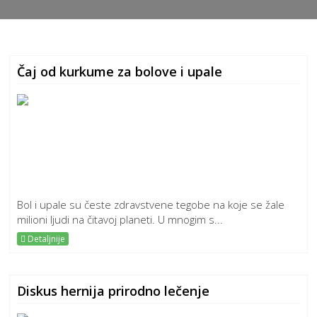
Čaj od kurkume za bolove i upale
Bol i upale su česte zdravstvene tegobe na koje se žale
milioni ljudi na čitavoj planeti. U mnogim s...
Detaljnije
Diskus hernija prirodno lečenje