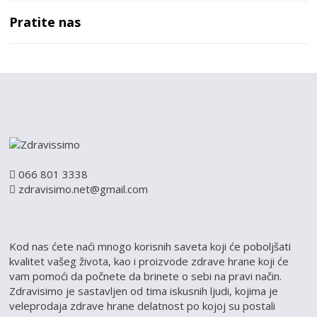
Pratite nas
066 801 3338
zdravisimo.net@gmail.com
Kod nas ćete naći mnogo korisnih saveta koji će poboljšati
kvalitet vašeg života, kao i proizvode zdrave hrane koji će
vam pomoći da počnete da brinete o sebi na pravi način.
Zdravisimo je sastavljen od tima iskusnih ljudi, kojima je
veleprodaja zdrave hrane delatnost po kojoj su postali