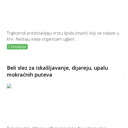
Trigliceridi predstavljaju vrstu lipida (masti) koji se nalaze u
krvi. Nastaju kada organizam ugljen...
Detaljnije
Beli slez za iskašljavanje, dijareju, upalu
mokraćnih puteva