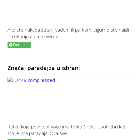
Ako ste nakada šetali livadom ili parkom, sigurno ste naišli
na cikoriju a da to verov...
Detaljnije
Značaj paradajza u ishrani
Retko koje povrće ili voće ima toliko široku upotrebu kao
što je ima paradajz. Ova sve...