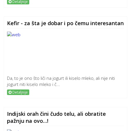
Detaljnije
Kefir - za šta je dobar i po čemu interesantan
Da, to je ono što liči na jogurt ili kiselo mleko, ali nije niti
jogurt niti kiselo mleko i č...
Detaljnije
Indijski orah čini čudo telu, ali obratite
pažnju na ovo…!