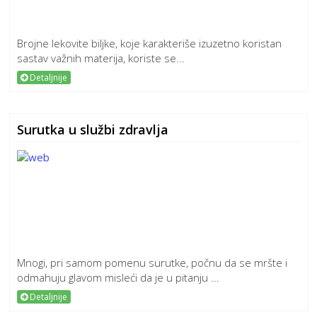
Brojne lekovite biljke, koje karakteriše izuzetno koristan
sastav važnih materija, koriste se...
Detaljnije
Surutka u službi zdravlja
Mnogi, pri samom pomenu surutke, počnu da se mršte i
odmahuju glavom misleći da je u pitanju ...
Detaljnije