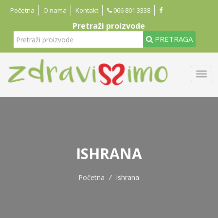
Početna
O nama
Kontakt
066 801 3338
Pretraži proizvode
PRETRAGA
ISHRANA
Početna
/
Ishrana