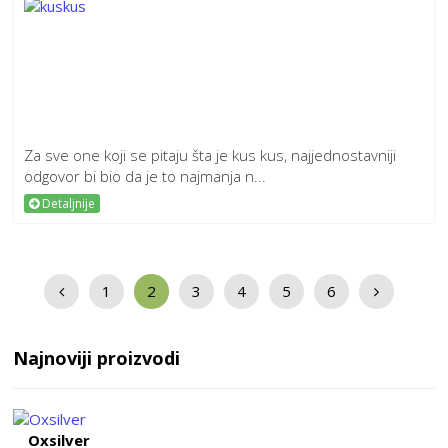
Za sve one koji se pitaju šta je kus kus, najjednostavniji
odgovor bi bio da je to najmanja n...
Detaljnije
1
2
3
4
5
6
Najnoviji proizvodi
Oxsilver