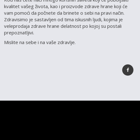
kvalitet vašeg života, kao i proizvode zdrave hrane koji će
vam pomoći da počnete da brinete o sebi na pravi način.
Zdravisimo je sastavljen od tima iskusnih ljudi, kojima je
veleprodaja zdrave hrane delatnost po kojoj su postali
prepoznatljivi.
Mislite na sebe i na vaše zdravlje.