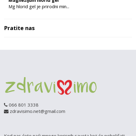
Magnezijum hlorid gel
Mg hlorid gel je prirodni min...
Pratite nas
066 801 3338
zdravisimo.net@gmail.com
Kod nas ćete naći mnogo korisnih saveta koji će poboljšati