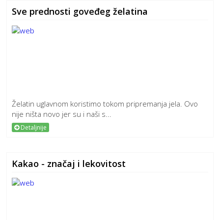
Sve prednosti goveđeg želatina
Želatin uglavnom koristimo tokom pripremanja jela. Ovo
nije ništa novo jer su i naši s...
Detaljnije
Kakao - značaj i lekovitost