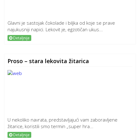
Glavni je sastojak čokolade i biljka od koje se prave
najukusniji napici. Lekovit je, egzotičan ukus...
Detaljnije
Proso – stara lekovita žitarica
U nekoliko navrata, predstavljajući vam zaboravljene
žitarice, koristili smo termin „super hra...
Detaljnije